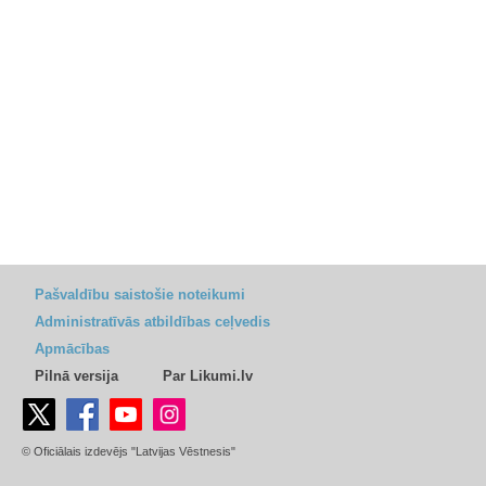
Pašvaldību saistošie noteikumi
Administratīvās atbildības ceļvedis
Apmācības
Pilnā versija
Par Likumi.lv
© Oficiālais izdevējs "Latvijas Vēstnesis"