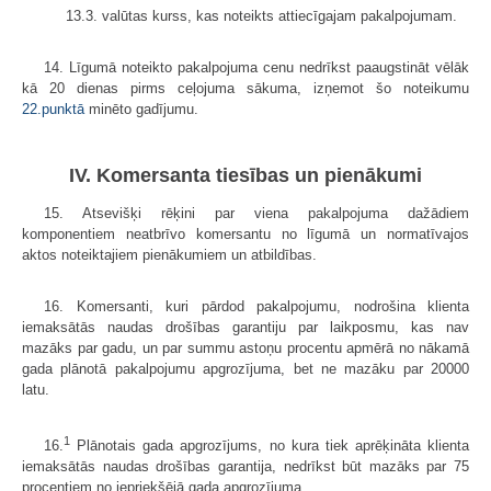
13.3. valūtas kurss, kas noteikts attiecīgajam pakalpojumam.
14. Līgumā noteikto pakalpojuma cenu nedrīkst paaugstināt vēlāk
kā 20 dienas pirms ceļojuma sākuma, izņemot šo noteikumu
22.punktā
minēto gadījumu.
IV. Komersanta tiesības un pienākumi
15. Atsevišķi rēķini par viena pakalpojuma dažādiem
komponentiem neatbrīvo komersantu no līgumā un normatīvajos
aktos noteiktajiem pienākumiem un atbildības.
16. Komersanti, kuri pārdod pakalpojumu, nodrošina klienta
iemaksātās naudas drošības garantiju par laikposmu, kas nav
mazāks par gadu, un par summu astoņu procentu apmērā no nākamā
gada plānotā pakalpojumu apgrozījuma, bet ne mazāku par 20000
latu.
1
16.
Plānotais gada apgrozījums, no kura tiek aprēķināta klienta
iemaksātās naudas drošības garantija, nedrīkst būt mazāks par 75
procentiem no iepriekšējā gada apgrozījuma.