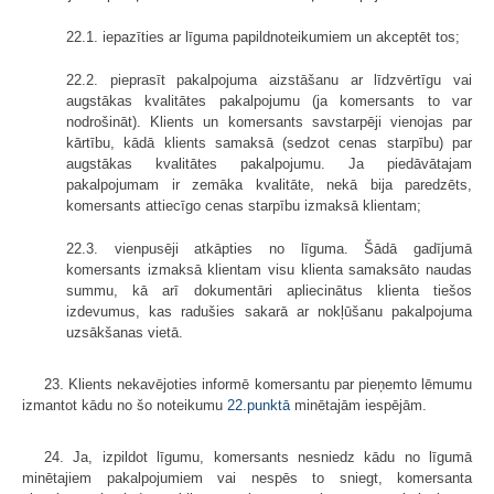
22.1. iepazīties ar līguma papildnoteikumiem un akceptēt tos;
22.2. pieprasīt pakalpojuma aizstāšanu ar līdzvērtīgu vai
augstākas kvalitātes pakalpojumu (ja komersants to var
nodrošināt). Klients un komersants savstarpēji vienojas par
kārtību, kādā klients samaksā (sedzot cenas starpību) par
augstākas kvalitātes pakalpojumu. Ja piedāvātajam
pakalpojumam ir zemāka kvalitāte, nekā bija paredzēts,
komersants attiecīgo cenas starpību izmaksā klientam;
22.3. vienpusēji atkāpties no līguma. Šādā gadījumā
komersants izmaksā klientam visu klienta samaksāto naudas
summu, kā arī dokumentāri apliecinātus klienta tiešos
izdevumus, kas radušies sakarā ar nokļūšanu pakalpojuma
uzsākšanas vietā.
23. Klients nekavējoties informē komersantu par pieņemto lēmumu
izmantot kādu no šo noteikumu
22.punktā
minētajām iespējām.
24. Ja, izpildot līgumu, komersants nesniedz kādu no līgumā
minētajiem pakalpojumiem vai nespēs to sniegt, komersanta