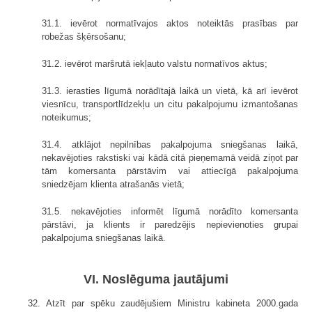
31.1. ievērot normatīvajos aktos noteiktās prasības par
robežas šķērsošanu;
31.2. ievērot maršrutā iekļauto valstu normatīvos aktus;
31.3. ierasties līgumā norādītajā laikā un vietā, kā arī ievērot
viesnīcu, transport­līdzekļu un citu pakalpojumu izmantošanas
noteikumus;
31.4. atklājot nepilnības pakalpojuma sniegšanas laikā,
nekavējoties rakstiski vai kādā citā pieņemamā veidā ziņot par
tām komersanta pārstāvim vai attiecīgā pakalpojuma
sniedzējam klienta atrašanās vietā;
31.5. nekavējoties informēt līgumā norādīto komersanta
pārstāvi, ja klients ir paredzējis nepievienoties grupai
pakalpojuma sniegšanas laikā.
VI. Noslēguma jautājumi
32. Atzīt par spēku zaudējušiem Ministru kabineta 2000.gada