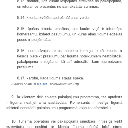
8.13. datumu, līdz kuram iespējams atteikties no pakalpojuma,
un ieturamos procentus no samaksātās summas;
8.14. klienta izvēlēto apdrošināšanas veidu;
8.15. īpašas klienta prasības, par kurām viņš ir informējis
komersantu, izdarot pasūtījumu, un kuras abas līgumslēdzējas
puses ir pieņēmušas;
8.16. normatīvajos aktos noteikto termiņu, kurā klients ir
tiesīgs pieteikt prasījumu par līguma noteikumiem neatbilstošu
pakalpojuma sniegšanu, kā arī adresātu, kam iesniedzams
prasījums;
8.17. kārtību, kādā līgums stājas spēkā.
(Grozīts ar MK
31.03.2009.
noteikumiem Nr.270)
9. Ja klientam tiek sniegta pakalpojumu programma, tās apraksts
ir līguma neatņemama sastāvdaļa. Komersants ir tiesīgs līgumā
atkārtoti nenorādīt pakalpojumu programmā iekļauto informāciju.
10. Tūrisma operators vai pakalpojuma sniedzējs ir tiesīgs veikt
rezervāciju un noslēgt ar klientu līgumu pēdējā brīdī pirms