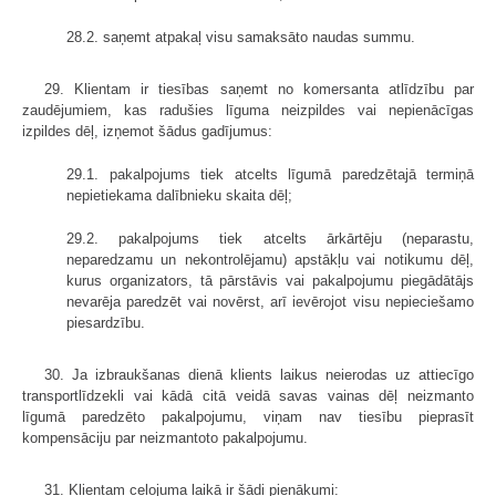
28.2. saņemt atpakaļ visu samaksāto naudas summu.
29. Klientam ir tiesības saņemt no komersanta atlīdzību par
zaudējumiem, kas radušies līguma neizpildes vai nepienācīgas
izpildes dēļ, izņemot šādus gadījumus:
29.1. pakalpojums tiek atcelts līgumā paredzētajā termiņā
nepietiekama dalībnieku skaita dēļ;
29.2. pakalpojums tiek atcelts ārkārtēju (neparastu,
neparedzamu un nekontrolējamu) apstākļu vai notikumu dēļ,
kurus organizators, tā pārstāvis vai pakalpojumu piegādātājs
nevarēja paredzēt vai novērst, arī ievērojot visu nepieciešamo
piesardzību.
30. Ja izbraukšanas dienā klients laikus neierodas uz attiecīgo
transportlīdzekli vai kādā citā veidā savas vainas dēļ neizmanto
līgumā paredzēto pakalpojumu, viņam nav tiesību pieprasīt
kompensāciju par neizmantoto pakalpojumu.
31. Klientam ceļojuma laikā ir šādi pienākumi: