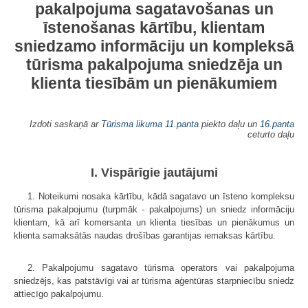
pakalpojuma sagatavošanas un
īstenošanas kārtību, klientam
sniedzamo informāciju un kompleksā
tūrisma pakalpojuma sniedzēja un
klienta tiesībām un pienākumiem
Izdoti saskaņā ar
Tūrisma likuma
11.panta
piekto daļu un
16.panta
ceturto daļu
I. Vispārīgie jautājumi
1. Noteikumi nosaka kārtību, kādā sagatavo un īsteno kompleksu
tūrisma pakalpojumu (turpmāk - pakalpojums) un sniedz informāciju
klientam, kā arī komersanta un klienta tiesības un pienākumus un
klienta samaksātās naudas drošības garantijas iemaksas kārtību.
2. Pakalpojumu sagatavo tūrisma operators vai pakalpojuma
sniedzējs, kas patstāvīgi vai ar tūrisma aģentūras starpniecību sniedz
attiecīgo pakalpojumu.