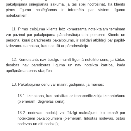
pakalpojuma sniegšanas sākuma, ja tas spēj nodrošināt, ka klients
pirms līguma noslēgšanas ir informēts par visiem līguma
noteikumiem.
11. Pirms ceļojuma klients līdz komersanta noteiktajam termiņam
var paziņot par pakalpojuma pāradresāciju citai personai. Klients un
persona, kurai pāradresēts pakalpojums, ir solidāri atbildīgi par papild­
izdevumu samaksu, kas saistīti ar pāradresāciju.
12. Komersants nav tiesīgs mainīt līgumā noteikto cenu, ja šādas
tiesības nav paredzētas līgumā un nav noteikta kārtība, kādā
aprēķināma cenas starpība.
13. Pakalpojuma cenu var mainīt gadījumā, ja mainās:
13.1. izmaksas, kas saistītas ar transportlīdzekļa izmantošanu
(piemēram, degvielas cena);
13.2. nodevas, nodokļi vai līdzīgi maksājumi, ko iekasē par
noteiktiem pakalpojumiem (piemēram, lidostas nodevas, ostas
nodevas un citi nodokļi);