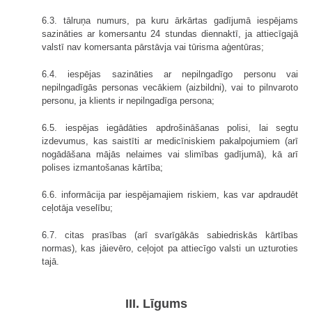
6.3. tālruņa numurs, pa kuru ārkārtas gadījumā iespējams
sazināties ar komersantu 24 stundas diennaktī, ja attiecīgajā
valstī nav komersanta pārstāvja vai tūrisma aģentūras;
6.4. iespējas sazināties ar nepilngadīgo personu vai
nepilngadīgās personas vecākiem (aizbildni), vai to pilnvaroto
personu, ja klients ir nepilngadīga persona;
6.5. iespējas iegādāties apdrošināšanas polisi, lai segtu
izdevumus, kas saistīti ar medicīniskiem pakalpojumiem (arī
nogādāšana mājās nelaimes vai slimības gadījumā), kā arī
polises izmantošanas kārtība;
6.6. informācija par iespējamajiem riskiem, kas var apdraudēt
ceļotāja veselību;
6.7. citas prasības (arī svarīgākās sabiedriskās kārtības
normas), kas jāievēro, ceļojot pa attiecīgo valsti un uzturoties
tajā.
III. Līgums