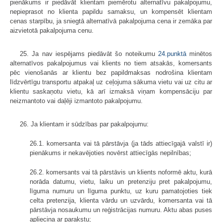
pienākums ir piedāvāt klientam piemērotu alternatīvu pakalpojumu,
nepieprasot no klienta papildu samaksu, un kompensēt klientam
cenas starpību, ja sniegtā alternatīvā pakalpojuma cena ir zemāka par
aizvietotā pakalpojuma cenu.
25. Ja nav iespējams piedāvāt šo noteikumu
24.punktā
minētos
alternatīvos pakalpojumus vai klients no tiem atsakās, komersants
pēc vienošanās ar klientu bez papildmaksas nodrošina klientam
līdzvērtīgu transportu atpakaļ uz ceļojuma sākuma vietu vai uz citu ar
klientu saskaņotu vietu, kā arī izmaksā viņam kompensāciju par
neizmantoto vai daļēji izmantoto pakalpojumu.
26. Ja klientam ir sūdzības par pakalpojumu:
26.1. komersanta vai tā pārstāvja (ja tāds attiecīgajā valstī ir)
pienākums ir nekavējoties novērst attiecīgās nepilnības;
26.2. komersants vai tā pārstāvis un klients noformē aktu, kurā
norāda datumu, vietu, laiku un pretenziju pret pakalpojumu,
līguma numuru un līguma punktu, uz kuru pamatojoties tiek
celta pretenzija, klienta vārdu un uzvārdu, komersanta vai tā
pārstāvja nosaukumu un reģistrācijas numuru. Aktu abas puses
apliecina ar parakstu;