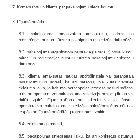
7. Komersants un klients par pakalpojumu slēdz līgumu.
8. Līgumā norāda:
8.1. pakalpojuma organizatora nosaukumu, adresi un
reģistrācijas numuru tūrisma pakalpojumu sniedzēju datu bāzē;
8.2. pakalpojuma organizatora pārstāvja (ja tāds ir) nosaukumu,
adresi un reģistrācijas numuru tūrisma pakalpojumu sniedzēju
datu bāzē;
8.3. klienta iemaksātās naudas apdrošinātāja vai garantētāja
nosaukumu un adresi, kā arī personu, pie kuras vērsties
ceļojuma laikā, ja līdz maksāt­nespējas procesa pasludināšanai
tūrisma operators vai pakalpojuma sniedzējs nespēj pilnībā vai
daļēji izpildīt līgumsaistības pret klientu vai ja tūrisma
operatora vai pakalpojumu sniedzēja maksātnespējas dēļ nav
iespējama līgumā norādītās programmas izpilde;
8.4. ceļojuma galamērķi;
8.5. pakalpojuma sniegšanas laiku, kā arī konkrētus datumus