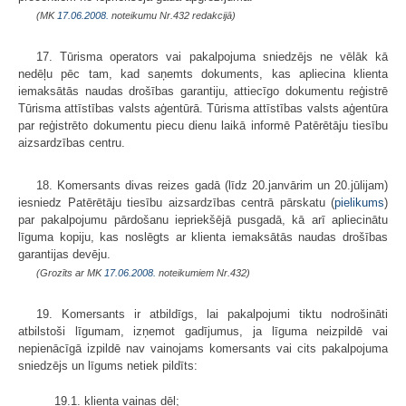
(MK
17.06.2008.
noteikumu Nr.432 redakcijā)
17. Tūrisma operators vai pakalpojuma sniedzējs ne vēlāk kā
nedēļu pēc tam, kad saņemts dokuments, kas apliecina klienta
iemaksātās naudas drošības garantiju, attiecīgo dokumentu reģistrē
Tūrisma attīstības valsts aģentūrā. Tūrisma attīstības valsts aģentūra
par reģistrēto dokumentu piecu dienu laikā informē Patērētāju tiesību
aizsardzības centru.
18. Komersants divas reizes gadā (līdz 20.janvārim un 20.jūlijam)
iesniedz Patērētāju tiesību aizsardzības centrā pārskatu (
pielikums
)
par pakalpojumu pārdošanu iepriekšējā pusgadā, kā arī apliecinātu
līguma kopiju, kas noslēgts ar klienta iemaksātās naudas drošības
garantijas devēju.
(Grozīts ar MK
17.06.2008.
noteikumiem Nr.432)
19. Komersants ir atbildīgs, lai pakalpojumi tiktu nodrošināti
atbilstoši līgumam, izņemot gadījumus, ja līguma neizpildē vai
nepienācīgā izpildē nav vainojams komersants vai cits pakalpojuma
sniedzējs un līgums netiek pildīts:
19.1. klienta vainas dēļ;