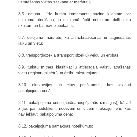
uzturēšanās vietās saskaņā ar maršrutu;
8.6. datumu, līdz kuram komersants paziņo klientam par
ceļojuma atcelšanu, ja ceļojumā jābūt noteiktam dalībnieku
skaitam un tas nav pietiekams;
8.7. ceļojuma maršrutu, kā arī izbraukšanas un atgriešanās
laiku un vietu;
8.8. transportlīdzekļa (transportlīdzekļu) veidu un ērtības;
8.9. tūristu mītnes klasifikāciju attiecīgajā valstī, atrašanās
vietu (reģionu, pilsētu) un ērtību raksturojumu;
8.10. ekskursijas un citus pasākumus, kas iekļauti
pakalpojuma cenā;
8.11. pakalpojuma cenu (norāda iespējamās izmaiņas), kā arī
ziņas par nodokļiem, nodevām un citiem maksājumiem, kas
nav iekļauti pakalpojuma cenā;
8.12. pakalpojuma samaksas noteikumus;