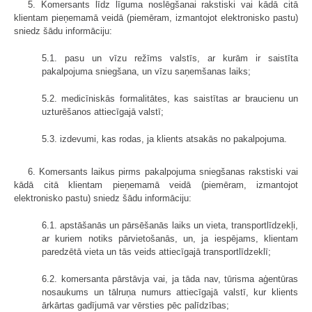
5. Komersants līdz līguma noslēgšanai rakstiski vai kādā citā
klientam pieņemamā veidā (piemēram, izmantojot elektronisko pastu)
sniedz šādu informāciju:
5.1. pasu un vīzu režīms valstīs, ar kurām ir saistīta
pakalpojuma sniegšana, un vīzu saņemšanas laiks;
5.2. medicīniskās formalitātes, kas saistītas ar braucienu un
uzturēšanos attiecīgajā valstī;
5.3. izdevumi, kas rodas, ja klients atsakās no pakalpojuma.
6. Komersants laikus pirms pakalpojuma sniegšanas rakstiski vai
kādā citā klientam pieņemamā veidā (piemēram, izmantojot
elektronisko pastu) sniedz šādu informāciju:
6.1. apstāšanās un pārsēšanās laiks un vieta, transportlīdzekļi,
ar kuriem notiks pārvietošanās, un, ja iespējams, klientam
paredzētā vieta un tās veids attiecīgajā transportlīdzeklī;
6.2. komersanta pārstāvja vai, ja tāda nav, tūrisma aģentūras
nosaukums un tālruņa numurs attiecīgajā valstī, kur klients
ārkārtas gadījumā var vērsties pēc palīdzības;