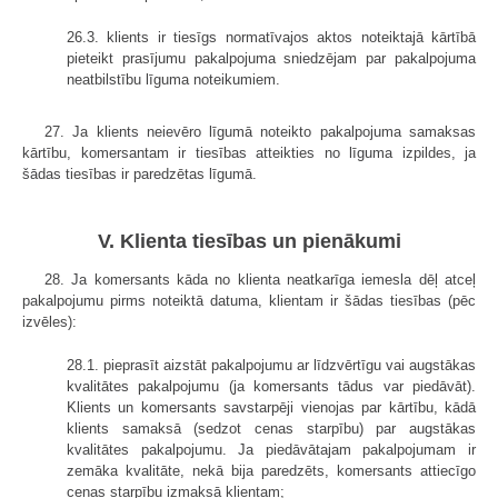
26.3. klients ir tiesīgs normatīvajos aktos noteiktajā kārtībā
pieteikt prasījumu pakalpojuma sniedzējam par pakalpojuma
neatbilstību līguma noteikumiem.
27. Ja klients neievēro līgumā noteikto pakalpojuma samaksas
kārtību, komersantam ir tiesības atteikties no līguma izpildes, ja
šādas tiesības ir paredzētas līgumā.
V. Klienta tiesības un pienākumi
28. Ja komersants kāda no klienta neatkarīga iemesla dēļ atceļ
pakalpojumu pirms noteiktā datuma, klientam ir šādas tiesības (pēc
izvēles):
28.1. pieprasīt aizstāt pakalpojumu ar līdzvērtīgu vai augstākas
kvalitātes pakalpojumu (ja komersants tādus var piedāvāt).
Klients un komersants savstarpēji vienojas par kārtību, kādā
klients samaksā (sedzot cenas starpību) par augstākas
kvalitātes pakalpojumu. Ja piedāvātajam pakalpojumam ir
zemāka kvalitāte, nekā bija paredzēts, komersants attiecīgo
cenas starpību izmaksā klientam;