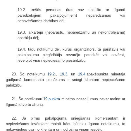
19.2. trešās personas (kas nav saistīta ar līgumā
paredzētajiem pakalpojumiem) neparedzamas vai
nenovēršamas darbības dēļ;
19.3. ārkārtēju (neparastu, neparedzamu un nekontrolējamu)
apstākļu dēļ;
19.4. tādu notikumu dēļ, kurus organizators, tā pārstāvis vai
pakalpojumu piegādātājs nevarēja paredzēt vai novērst,
ievērojot visu nepieciešamo piesardzību.
20. Šo noteikumu
19.2
.,
19.3
. un
19.4
.apakš­punktā minētajā
gadījumā komersanta pienākums ir sniegt klientam nepieciešamo
palīdzību.
21. Šo noteikumu
19.punktā
minētos nosacījumus nevar mainīt ar
līgumā ietvertu atrunu.
22. Ja pirms pakalpojuma sniegšanas komersantam ir
nepieciešams ievērojami mainīt kādu būtisku līguma noteikumu, to
nekavējoties paziņo klientam un nodrošina viņam iespēju: