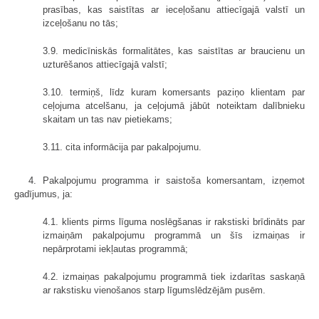
prasības, kas saistītas ar ieceļošanu attiecīgajā valstī un
izceļošanu no tās;
3.9. medicīniskās formalitātes, kas saistītas ar braucienu un
uzturēšanos attiecīgajā valstī;
3.10. termiņš, līdz kuram komersants paziņo klientam par
ceļojuma atcelšanu, ja ceļojumā jābūt noteiktam dalībnieku
skaitam un tas nav pietiekams;
3.11. cita informācija par pakalpojumu.
4. Pakalpojumu programma ir saistoša komersantam, izņemot
gadījumus, ja:
4.1. klients pirms līguma noslēgšanas ir rakstiski brīdināts par
izmaiņām pakalpojumu programmā un šīs izmaiņas ir
nepārprotami iekļautas programmā;
4.2. izmaiņas pakalpojumu programmā tiek izdarītas saskaņā
ar rakstisku vienošanos starp līgumslēdzējām pusēm.