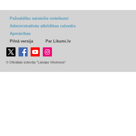
Pašvaldību saistošie noteikumi
Administratīvās atbildības ceļvedis
Apmācības
Pilnā versija
Par Likumi.lv
© Oficiālais izdevējs "Latvijas Vēstnesis"