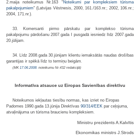
2.maija noteikumus Nr.163 "
Noteikumi par kompleksiem tūrisma
pakalpojumiem
" (Latvijas Vēstnesis, 2000, 161./163.nr.; 2002, 106.nr.;
2004, 171.nr.).
33. Komersanti pirmo pārskatu par komplekso tūrisma
pakalpojumu pārdošanu 2007.gada I pusgadā iesniedz līdz 2007.gada
20.jūlijam.
34. Līdz 2008.gada 30.jūnijam klientu iemaksātās naudas drošības
garantijas ir spēkā līdz to termiņu beigām.
(MK
17.06.2008.
noteikumu Nr.432 redakcijā)
Informatīva atsauce uz Eiropas Savienības direktīvu
Noteikumos iekļautas tiesību normas, kas izriet no Eiropas
Padomes 1990.gada 13.jūnija Direktīvas
90/314/EEK
par ceļojuma,
atvaļinājuma un tūrisma braucienu kompleksiem.
Ministru prezidents A.Kalvītis
Ekonomikas ministrs J.Strods