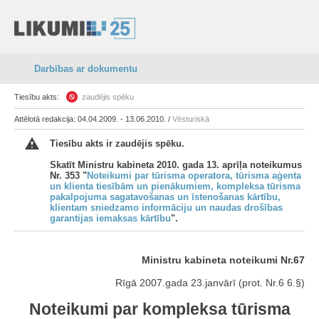
Darbības ar dokumentu
Tiesību akts:
zaudējis spēku
Attēlotā redakcija: 04.04.2009. - 13.06.2010. /
Vēsturiskā
Tiesību akts ir zaudējis spēku.
Skatīt Ministru kabineta 2010. gada 13. aprīļa noteikumus
Nr. 353 "
Noteikumi par tūrisma operatora, tūrisma aģenta
un klienta tiesībām un pienākumiem, kompleksa tūrisma
pakalpojuma sagatavošanas un īstenošanas kārtību,
klientam sniedzamo informāciju un naudas drošības
garantijas iemaksas kārtību
".
Ministru kabineta noteikumi Nr.67
Rīgā 2007.gada 23.janvārī (prot. Nr.6 6.§)
Noteikumi par kompleksa tūrisma