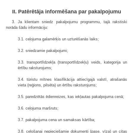
II. Patērētāja informēšana par pakalpojumu
3. Ja klientam sniedz pakalpojumu programmu, tajā rakstiski
norāda šādu informāciju:
3.1. ceļojuma galamērķis un uzturēšanās laiks;
3.2. sniedzamie pakalpojumi;
3.3. transportlīdzekļa (transportlīdzekļu) veids, kategorija un
ērtību raksturojums;
3.4. tūristu mītnes klasifikācija attiecīgajā valstī, atrašanās
vieta (reģions, pilsēta) un ērtību raksturojums;
3.5. paredzētās ēdienreizes, kas iekļautas pakalpojuma cenā;
3.6. ceļojuma maršruts;
3.7. pakalpojuma cena un samaksas kārtība;
3.8. ceļošanai nepieciešamie dokumenti (pase, vīza) un citas