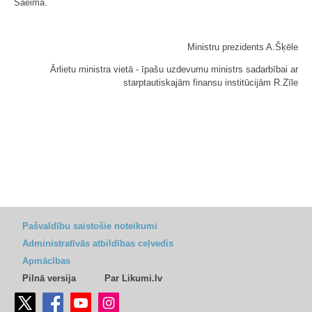
Saeimā.
Ministru prezidents A.Šķēle
Ārlietu ministra vietā - īpašu uzdevumu ministrs sadarbībai ar
starptautiskajām finansu institūcijām R.Zīle
Pašvaldību saistošie noteikumi
Administratīvās atbildības ceļvedis
Apmācības
Pilnā versija
Par Likumi.lv