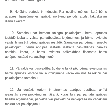
9. Norēķinu periods ir mēnesis. Par nepilnu mēnesi, kurā bērns
atradies ārpusģimenes aprūpē, norēķinu periods atbilst faktiskajam
dienu skaitam.
10. Samaksu par bērnam sniegto pakalpojumu bērnu aprūpes
iestādē ieskaita valsts pamatbudžeta ieņēmumos, ja bērns ievietots
valsts finansētā bērnu aprūpes iestādē. Samaksu par bērnam sniegto
pakalpojumu bērnu aprūpes iestādē ieskaita pašvaldības bankas
norēķinu kontā, ja bērns ievietots pašvaldības finansētā bērnu
aprūpes iestādē vai audžuģimenē.
11. Pārvalde vai pašvaldība 10 dienu laikā pēc bērna ievietošanas
bērnu aprūpes iestādē vai audžuģimenē vecākiem nosūta rēķinu par
pakalpojuma samaksu.
12. Ja vecāki, kuriem ir atņemtas aprūpes tiesības, aktīvi
iesaistās savu problēmu risināšanā, kuras bija par pamatu aprūpes
tiesību atņemšanai, pārvalde vai pašvaldība nepieprasa no vecākiem
maksu par pakalpojumu.