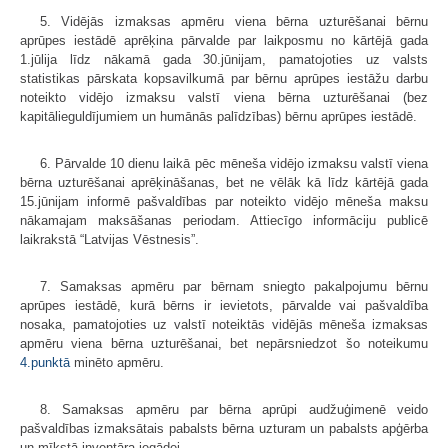
5. Vidējās izmaksas apmēru viena bērna uzturēšanai bērnu
aprūpes iestādē aprēķina pārvalde par laikposmu no kārtējā gada
1.jūlija līdz nākamā gada 30.jūnijam, pamatojoties uz valsts
statistikas pārskata kopsavilkumā par bērnu aprūpes iestāžu darbu
noteikto vidējo izmaksu valstī viena bērna uzturēšanai (bez
kapitālieguldījumiem un humānās palīdzības) bērnu aprūpes iestādē.
6. Pārvalde 10 dienu laikā pēc mēneša vidējo izmaksu valstī viena
bērna uzturēšanai aprēķināšanas, bet ne vēlāk kā līdz kārtējā gada
15.jūnijam informē pašvaldības par noteikto vidējo mēneša maksu
nākamajam maksāšanas periodam. Attiecīgo informāciju publicē
laikrakstā “Latvijas Vēstnesis”.
7. Samaksas apmēru par bērnam sniegto pakalpojumu bērnu
aprūpes iestādē, kurā bērns ir ievietots, pārvalde vai pašvaldība
nosaka, pamatojoties uz valstī noteiktās vidējās mēneša izmaksas
apmēru viena bērna uzturēšanai, bet nepārsniedzot šo noteikumu
4.punktā
minēto apmēru.
8. Samaksas apmēru par bērna aprūpi audžuģimenē veido
pašvaldības izmaksātais pabalsts bērna uzturam un pabalsts apģērba
un mīkstā inventāra iegādei.