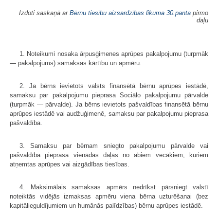
Izdoti saskaņā ar
Bērnu tiesību aizsardzības likuma
30.panta
pirmo
daļu
1. Noteikumi nosaka ārpusģimenes aprūpes pakalpojumu (turpmāk
— pakalpojums) samaksas kārtību un apmēru.
2. Ja bērns ievietots valsts finansētā bērnu aprūpes iestādē,
samaksu par pakalpojumu pieprasa Sociālo pakalpojumu pārvalde
(turpmāk — pārvalde). Ja bērns ievietots pašvaldības finansētā bērnu
aprūpes iestādē vai audžuģimenē, samaksu par pakalpojumu pieprasa
pašvaldība.
3. Samaksu par bērnam sniegto pakalpojumu pārvalde vai
pašvaldība pieprasa vienādās daļās no abiem vecākiem, kuriem
atņemtas aprūpes vai aizgādības tiesības.
4. Maksimālais samaksas apmērs nedrīkst pārsniegt valstī
noteiktās vidējās izmaksas apmēru viena bērna uzturēšanai (bez
kapitālieguldījumiem un humānās palīdzības) bērnu aprūpes iestādē.