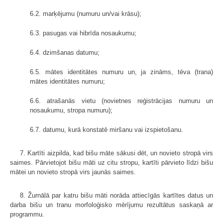
6.2. marķējumu (numuru un/vai krāsu);
6.3. pasugas vai hibrīda nosaukumu;
6.4. dzimšanas datumu;
6.5. mātes identitātes numuru un, ja zināms, tēva (trana)
mātes identitātes numuru;
6.6. atrašanās vietu (novietnes reģistrācijas numuru un
nosaukumu, stropa numuru);
6.7. datumu, kurā konstatē miršanu vai izspietošanu.
7. Kartīti aizpilda, kad bišu māte sākusi dēt, un novieto stropā virs
saimes. Pārvietojot bišu māti uz citu stropu, kartīti pārvieto līdzi bišu
mātei un novieto stropā virs jaunās saimes.
8. Žurnālā par katru bišu māti norāda attiecīgās kartītes datus un
darba bišu un tranu morfoloģisko mērījumu rezultātus saskaņā ar
programmu.