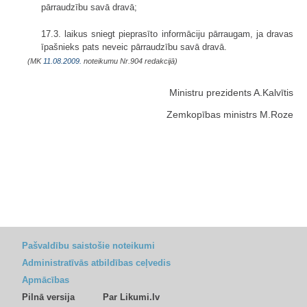
pārraudzību savā dravā;
17.3. laikus sniegt pieprasīto informāciju pārraugam, ja dravas
īpašnieks pats neveic pārraudzību savā dravā.
(MK
11.08.2009.
noteikumu Nr.904 redakcijā)
Ministru prezidents A.Kalvītis
Zemkopības ministrs M.Roze
Pašvaldību saistošie noteikumi
Administratīvās atbildības ceļvedis
Apmācības
Pilnā versija
Par Likumi.lv