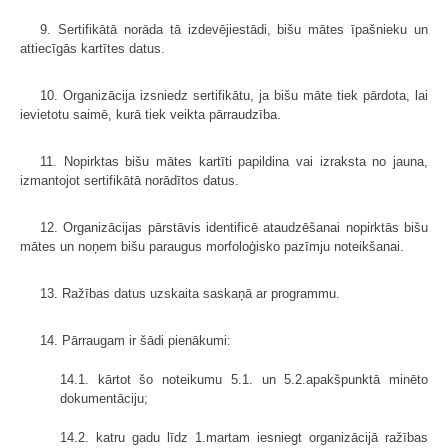
9. Sertifikātā norāda tā izdevējiestādi, bišu mātes īpašnieku un
attiecīgās kartītes datus.
10. Organizācija izsniedz sertifikātu, ja bišu māte tiek pārdota, lai
ievietotu saimē, kurā tiek veikta pārraudzība.
11. Nopirktas bišu mātes kartīti papildina vai izraksta no jauna,
izman­tojot sertifikātā norādītos datus.
12. Organizācijas pārstāvis identificē ataudzēšanai nopirktās bišu
mātes un noņem bišu paraugus morfoloģisko pazīmju noteikšanai.
13. Ražības datus uzskaita saskaņā ar programmu.
14. Pārraugam ir šādi pienākumi:
14.1. kārtot šo noteikumu 5.1. un 5.2.apakšpunktā minēto
dokumentāciju;
14.2. katru gadu līdz 1.martam iesniegt organizācijā ražības