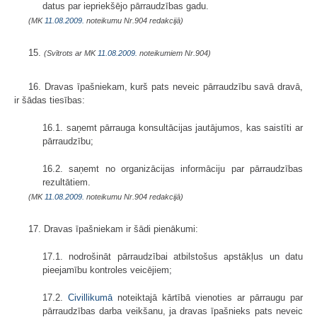
datus par iepriekšējo pārraudzības gadu.
(MK
11.08.2009.
noteikumu Nr.904 redakcijā)
15.
(Svītrots ar MK
11.08.2009.
noteikumiem Nr.904)
16. Dravas īpašniekam, kurš pats neveic pārraudzību savā dravā,
ir šādas tiesības:
16.1. saņemt pārrauga konsultācijas jautājumos, kas saistīti ar
pārraudzību;
16.2. saņemt no organizācijas informāciju par pārraudzības
rezultātiem.
(MK
11.08.2009.
noteikumu Nr.904 redakcijā)
17. Dravas īpašniekam ir šādi pienākumi:
17.1. nodrošināt pārraudzībai atbilstošus apstākļus un datu
pieejamību kontroles veicējiem;
17.2.
Civillikumā
noteiktajā kārtībā vienoties ar pārraugu par
pārraudzības darba veikšanu, ja dravas īpašnieks pats neveic