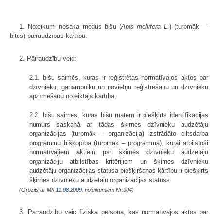
1. Noteikumi nosaka medus bišu (
Apis mellifera L.
) (turpmāk —
bites) pārraudzības kārtību.
2. Pārraudzību veic:
2.1. bišu saimēs, kuras ir reģistrētas normatīvajos aktos par
dzīvnieku, ganāmpulku un novietņu reģistrēšanu un dzīvnieku
apzīmēšanu noteiktajā kārtībā;
2.2. bišu saimēs, kurās bišu mātēm ir piešķirts identifikācijas
numurs saskaņā ar tādas šķirnes dzīvnieku audzētāju
organizācijas (turpmāk – organizācija) izstrādāto ciltsdarba
programmu biškopībā (turpmāk – programma), kurai atbilstoši
normatīvajiem aktiem par šķirnes dzīvnieku audzētāju
organizāciju atbilstības kritērijiem un šķirnes dzīvnieku
audzētāju organizācijas statusa piešķiršanas kārtību ir piešķirts
šķirnes dzīvnieku audzētāju organizācijas statuss.
(Grozīts ar MK
11.08.2009.
noteikumiem Nr.904)
3. Pārraudzību veic fiziska persona, kas normatīvajos aktos par