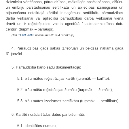
dzīvnieku vērtēšanas, pārraudzības, mākslīgās apsēklošanas, olšūnu
un embriju pārstādīšanas sertifikāta un apliecības izsniegšanu un
atjaunošanu noteiktajā kārtībā ir saņēmusi sertifikātu pārraudzības
darba veikšanai vai apliecību pārraudzības darba veikšanai vienā
dravā un ir reģistrējusies valsts aģentūrā "Lauksaimniecības datu
centrs" (turpmāk – pārraugs).
(MK
11.08.2009.
noteikumu Nr.904 redakcijā)
4. Pārraudzības gads sākas 1.februārī un beidzas nākamā gada
31.janvārī.
5. Pārraudzībā kārto šādu dokumentāciju:
5.1. bišu mātes reģistrācijas kartīti (turpmāk — kartīte);
5.2. bišu māšu reģistrācijas žurnālu (turpmāk — žurnāls);
5.3. bišu mātes izcelsmes sertifikātu (turpmāk — sertifikāts).
6. Kartītē norāda šādus datus par bišu māti:
6.1. identitātes numuru;