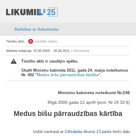
Darbības ar dokumentu
Tiesību akts:
zaudējis spēku
Attēlotā redakcija: 15.08.2009. - 30.06.2011. /
Vēsturiskā
Tiesību akts ir zaudējis spēku.
Skatīt Ministru kabineta 2011. gada 24. maija noteikumus
Nr. 402 "
Medus bišu pārraudzības kārtība
".
Ministru kabineta noteikumi Nr.246
Rīgā 2005.gada 12.aprīlī (prot. Nr.19 33.§)
Medus bišu pārraudzības kārtība
Izdoti saskaņā ar
Ciltsdarba likuma
13.panta
trešo daļu