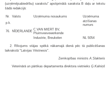
(uzņēmējsabiedrību) sarakstu" apstiprinātā saraksta B daļu ar tekstu
šādā redakcijā:
Nr.
Valsts
Uzņēmuma nosaukums
Uzņēmuma
atzīšanas
p.k.
numurs
C.VAN MIERT BV,
76.
NĪDERLANDE
Pluimveevewerkende
Industrie, Breukelen
NL 5054
2. Rīkojums stājas spēkā nākamajā dienā pēc tā publicēšanas
laikrakstā "Latvijas Vēstnesis".
Zemkopības ministrs
A.Slakteris
Veterinārā un pārtikas departamenta direktora vietnieks
Ģ.Kalniņš