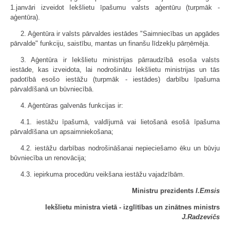
1.janvāri izveidot Iekšlietu īpašumu valsts aģentūru (turpmāk -
aģentūra).
2. Aģentūra ir valsts pārvaldes iestādes "Saimniecības un apgādes
pārvalde" funkciju, saistību, mantas un finanšu līdzekļu pārņēmēja.
3. Aģentūra ir Iekšlietu ministrijas pārraudzībā esoša valsts
iestāde, kas izveidota, lai nodrošinātu Iekšlietu ministrijas un tās
padotībā esošo iestāžu (turpmāk - iestādes) darbību īpašuma
pārvaldīšanā un būvniecībā.
4. Aģentūras galvenās funkcijas ir:
4.1. iestāžu īpašumā, valdījumā vai lietošanā esošā īpašuma
pārvaldīšana un apsaimniekošana;
4.2. iestāžu darbības nodrošināšanai nepieciešamo ēku un būvju
būvniecība un renovācija;
4.3. iepirkuma procedūru veikšana iestāžu vajadzībām.
Ministru prezidents
I.Emsis
Iekšlietu ministra vietā - izglītības un zinātnes ministrs
J.Radzevičs