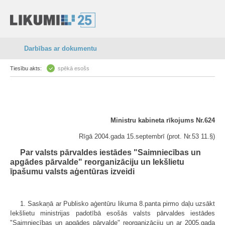
Darbības ar dokumentu
Tiesību akts:
spēkā esošs
Ministru kabineta rīkojums Nr.624
Rīgā 2004.gada 15.septembrī (prot. Nr.53 11.§)
Par valsts pārvaldes iestādes "Saimniecības un
apgādes pārvalde" reorganizāciju un Iekšlietu
īpašumu valsts aģentūras izveidi
1. Saskaņā ar Publisko aģentūru likuma 8.panta pirmo daļu uzsākt
Iekšlietu ministrijas padotībā esošās valsts pārvaldes iestādes
"Saimniecības un apgādes pārvalde" reorganizāciju un ar 2005.gada