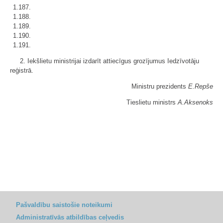
1.187.
1.188.
1.189.
1.190.
1.191.
2. Iekšlietu ministrijai izdarīt attiecīgus grozījumus Iedzīvotāju
reģistrā.
Ministru prezidents
E.Repše
Tieslietu ministrs
A.Aksenoks
Pašvaldību saistošie noteikumi
Administratīvās atbildības ceļvedis