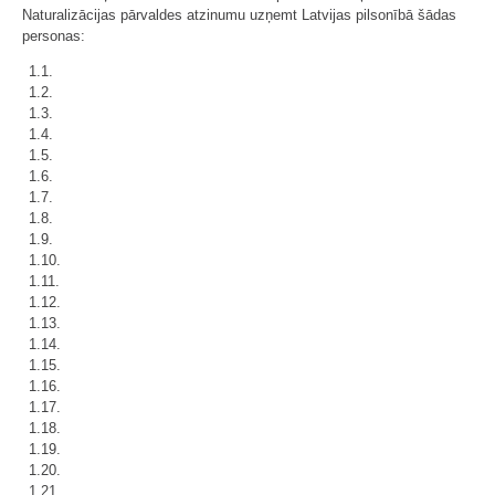
Naturalizācijas pārvaldes atzinumu uzņemt Latvijas pilsonībā šādas
personas:
1.1.
1.2.
1.3.
1.4.
1.5.
1.6.
1.7.
1.8.
1.9.
1.10.
1.11.
1.12.
1.13.
1.14.
1.15.
1.16.
1.17.
1.18.
1.19.
1.20.
1.21.