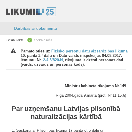
Darbības ar dokumentu
Tiesību akts:
spēkā esošs
Pamatojoties uz
Fizisko personu datu aizsardzības likuma
1
10. panta 3.
daļu un Datu valsts inspekcijas 04.08.2017.
lēmumu Nr.
2-4.3/820-N
, rīkojumā ir dzēsti personas dati
(vārds, uzvārds un personas kods).
Ministru kabineta rīkojums Nr.149
Rīgā 2004.gada 9.martā (prot. Nr.11 15.§)
Par uzņemšanu Latvijas pilsonībā
naturalizācijas kārtībā
1. Saskaņā ar Pilsonības likuma 17.panta otro daļu un