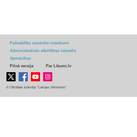
Pašvaldību saistošie noteikumi
Administratīvās atbildības ceļvedis
Apmācības
Pilnā versija
Par Likumi.lv
© Oficiālais izdevējs "Latvijas Vēstnesis"