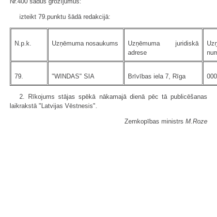
Nr.400 šādus grozījumus:
izteikt 79.punktu šādā redakcijā:
N.p.k.
Uzņēmuma nosaukums
Uzņēmuma juridiskā
Uz
adrese
nu
79.
"WINDAS" SIA
Brīvības iela 7, Rīga
000
2. Rīkojums stājas spēkā nākamajā dienā pēc tā publicēšanas
laikrakstā "Latvijas Vēstnesis".
Zemkopības ministrs
M.Roze