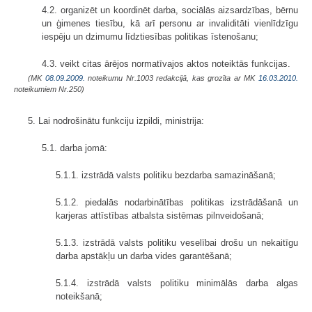
4.2. organizēt un koordinēt darba, sociālās aizsardzības, bērnu
un ģimenes tiesību, kā arī personu ar invaliditāti vienlīdzīgu
iespēju un dzimumu līdztiesības politikas īstenošanu;
4.3. veikt citas ārējos normatīvajos aktos noteiktās funkcijas.
(MK
08.09.2009.
noteikumu Nr.1003 redakcijā, kas grozīta ar MK
16.03.2010.
noteikumiem Nr.250)
5. Lai nodrošinātu funkciju izpildi, ministrija:
5.1. darba jomā:
5.1.1. izstrādā valsts politiku bezdarba samazināšanā;
5.1.2. piedalās nodarbinātības politikas izstrādāšanā un
karjeras attīstības atbalsta sistēmas pilnveidošanā;
5.1.3. izstrādā valsts politiku veselībai drošu un nekaitīgu
darba apstākļu un darba vides garantēšanā;
5.1.4. izstrādā valsts politiku minimālās darba algas
noteikšanā;