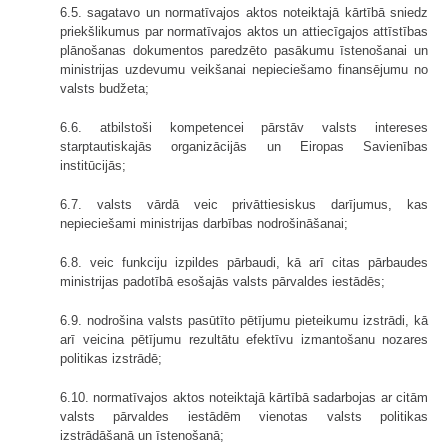
6.5. sagatavo un normatīvajos aktos noteiktajā kārtībā sniedz
priekšlikumus par normatīvajos aktos un attiecīgajos attīstības
plānošanas dokumentos paredzēto pasākumu īstenošanai un
ministrijas uzdevumu veikšanai nepieciešamo finansējumu no
valsts budžeta;
6.6. atbilstoši kompetencei pārstāv valsts intereses
starptautiskajās organizācijās un Eiropas Savienības
institūcijās;
6.7. valsts vārdā veic privāttiesiskus darījumus, kas
nepieciešami ministrijas darbības nodrošināšanai;
6.8. veic funkciju izpildes pārbaudi, kā arī citas pārbaudes
ministrijas padotībā esošajās valsts pārvaldes iestādēs;
6.9. nodrošina valsts pasūtīto pētījumu pieteikumu izstrādi, kā
arī veicina pētījumu rezultātu efektīvu izmantošanu nozares
politikas izstrādē;
6.10. normatīvajos aktos noteiktajā kārtībā sadarbojas ar citām
valsts pārvaldes iestādēm vienotas valsts politikas
izstrādāšanā un īstenošanā;