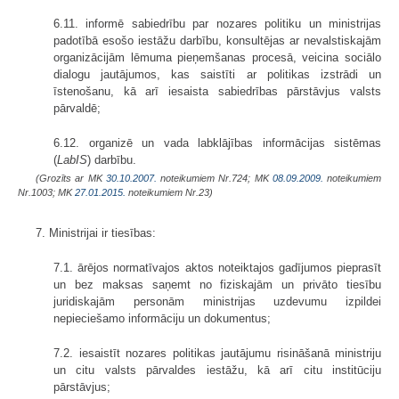
6.11. informē sabiedrību par nozares politiku un ministrijas
padotībā esošo iestāžu darbību, konsultējas ar nevalstiskajām
organizācijām lēmuma pieņemšanas procesā, veicina sociālo
dialogu jautājumos, kas saistīti ar politikas izstrādi un
īstenošanu, kā arī iesaista sabiedrības pārstāvjus valsts
pārvaldē;
6.12. organizē un vada labklājības informācijas sistēmas
(
LabIS
) darbību.
(Grozīts ar MK
30.10.2007.
noteikumiem Nr.724; MK
08.09.2009.
noteikumiem
Nr.1003; MK
27.01.2015.
noteikumiem Nr.23)
7. Ministrijai ir tiesības:
7.1. ārējos normatīvajos aktos noteiktajos gadījumos pieprasīt
un bez maksas saņemt no fiziskajām un privāto tiesību
juridiskajām personām ministrijas uzdevumu izpildei
nepieciešamo informāciju un dokumentus;
7.2. iesaistīt nozares politikas jautājumu risināšanā ministriju
un citu valsts pārvaldes iestāžu, kā arī citu institūciju
pārstāvjus;