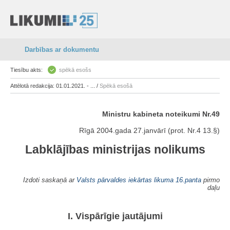
Darbības ar dokumentu
Tiesību akts:
spēkā esošs
Attēlotā redakcija: 01.01.2021. - ... /
Spēkā esošā
Ministru kabineta noteikumi Nr.49
Rīgā 2004.gada 27.janvārī (prot. Nr.4 13.§)
Labklājības ministrijas nolikums
Izdoti saskaņā ar
Valsts pārvaldes iekārtas likuma
16.panta
pirmo
daļu
I. Vispārīgie jautājumi