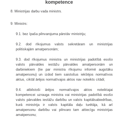
kompetence
8. Ministrijas darbu vada ministrs.
9. Ministrs:
9.1. bez īpaša pilnvarojuma pārstāv ministriju;
9.2. dod rīkojumus valsts sekretāram un ministrijas
politiskajām amatpersonām;
9.3. dod rīkojumus ministra un ministrijas padotībā esošo
valsts pārvaldes iestāžu pārvaldes amatpersonām un
darbiniekiem (tie par ministra rīkojumu informē augstāku
amatpersonu) un izdod tiem saistošus iekšējos normatīvos
aktus, ciktāl ārējos normatīvajos aktos nav noteikts citādi;
9.4. atbilstoši ārējos normatīvajos aktos noteiktajai
kompetencei uzrauga ministra vai ministrijas padotībā esošo
valsts pārvaldes iestāžu darbību un valsts kapitālsabiedrības,
kurā ministrija ir valsts kapitāla daļu turētāja, kā arī
amatpersonu darbību vai pilnvaro tam attiecīgu ministrijas
amatpersonu;