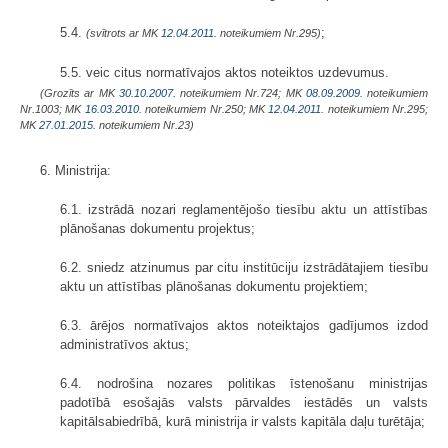
5.4.
;
(svītrots ar MK
12.04.2011.
noteikumiem Nr.295)
5.5. veic citus normatīvajos aktos noteiktos uzdevumus.
(Grozīts ar MK
30.10.2007.
noteikumiem Nr.724; MK
08.09.2009.
noteikumiem
Nr.1003; MK
16.03.2010.
noteikumiem Nr.250; MK
12.04.2011.
noteikumiem Nr.295;
MK
27.01.2015.
noteikumiem Nr.23)
6. Ministrija:
6.1. izstrādā nozari reglamentējošo tiesību aktu un attīstības
plānošanas dokumentu projektus;
6.2. sniedz atzinumus par citu institūciju izstrādātajiem tiesību
aktu un attīstības plānošanas dokumentu projektiem;
6.3. ārējos normatīvajos aktos noteiktajos gadījumos izdod
administratīvos aktus;
6.4. nodrošina nozares politikas īstenošanu ministrijas
padotībā esošajās valsts pārvaldes iestādēs un valsts
kapitālsabiedrībā, kurā ministrija ir valsts kapitāla daļu turētāja;