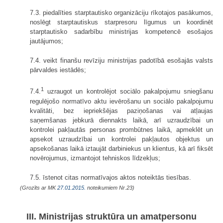
7.3. piedalīties starptautisko organizāciju rīkotajos pasākumos,
noslēgt starptautiskus starpresoru līgumus un koordinēt
starptautisko sadarbību ministrijas kompetencē esošajos
jautājumos;
7.4. veikt finanšu revīziju ministrijas padotībā esošajās valsts
pārvaldes iestādēs;
1
7.4.
uzraugot un kontrolējot sociālo pakalpojumu sniegšanu
regulējošo normatīvo aktu ievērošanu un sociālo pakalpojumu
kvalitāti, bez iepriekšējas paziņošanas vai atļaujas
saņemšanas jebkurā diennakts laikā, arī uzraudzībai un
kontrolei pakļautās personas prombūtnes laikā, apmeklēt un
apsekot uzraudzībai un kontrolei pakļautos objektus un
apsekošanas laikā iztaujāt darbiniekus un klientus, kā arī fiksēt
novērojumus, izmantojot tehniskos līdzekļus;
7.5. īstenot citas normatīvajos aktos noteiktās tiesības.
(Grozīts ar MK
27.01.2015.
noteikumiem Nr.23)
III. Ministrijas struktūra un amatpersonu