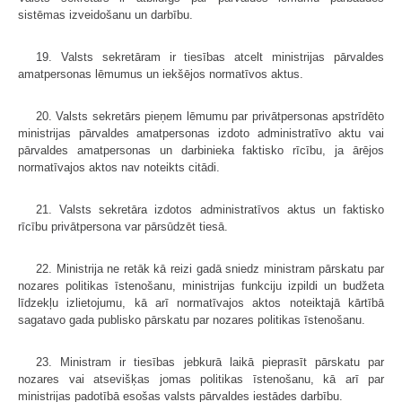
sistēmas izveidošanu un darbību.
19. Valsts sekretāram ir tiesības atcelt ministrijas pārvaldes
amatpersonas lēmumus un iekšējos normatīvos aktus.
20. Valsts sekretārs pieņem lēmumu par privātpersonas apstrīdēto
ministrijas pārvaldes amatpersonas izdoto administratīvo aktu vai
pārvaldes amatpersonas un darbinieka faktisko rīcību, ja ārējos
normatīvajos aktos nav noteikts citādi.
21. Valsts sekretāra izdotos administratīvos aktus un faktisko
rīcību privātpersona var pārsūdzēt tiesā.
22. Ministrija ne retāk kā reizi gadā sniedz ministram pārskatu par
nozares politikas īstenošanu, ministrijas funkciju izpildi un budžeta
līdzekļu izlietojumu, kā arī normatīvajos aktos noteiktajā kārtībā
sagatavo gada publisko pārskatu par nozares politikas īstenošanu.
23. Ministram ir tiesības jebkurā laikā pieprasīt pārskatu par
nozares vai atsevišķas jomas politikas īstenošanu, kā arī par
ministrijas padotībā esošas valsts pārvaldes iestādes darbību.