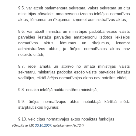
9.5. var atcelt parlamentārā sekretāra, valsts sekretāra un citu
ministrijas pārvaldes amatpersonu izdotos iekšējos normatīvos
aktus, lēmumus un rīkojumus, izņemot administratīvos aktus;
9.6. var atcelt ministra un ministrijas padotībā esošo valsts
pārvaldes iestāžu pārvaldes amatpersonu izdotos iekšējos
normatīvos aktus, lēmumus un rīkojumus, izņemot
administratīvos aktus, ja ārējos normatīvajos aktos nav
noteikts citādi;
9.7. ieceļ amatā un atbrīvo no amata ministrijas valsts
sekretāru, ministrijas padotībā esošo valsts pārvaldes iestāžu
vadītājus, ciktāl ārējos normatīvajos aktos nav noteikts citādi;
9.8. nosaka iekšējā audita sistēmu ministrijā;
9.9. ārējos normatīvajos aktos noteiktajā kārtībā slēdz
starptautiskos līgumus;
9.10. veic citas normatīvajos aktos noteiktās funkcijas.
(Grozīts ar MK
30.10.2007.
noteikumiem Nr.724)