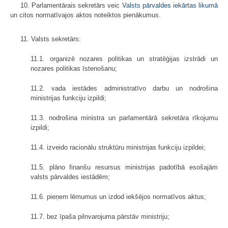
10. Parlamentārais sekretārs veic
Valsts pārvaldes iekārtas likumā
un citos normatīvajos aktos noteiktos pienākumus.
11. Valsts sekretārs:
11.1. organizē nozares politikas un stratēģijas izstrādi un
nozares politikas īstenošanu;
11.2. vada iestādes administratīvo darbu un nodrošina
ministrijas funkciju izpildi;
11.3. nodrošina ministra un parlamentārā sekretāra rīkojumu
izpildi;
11.4. izveido racionālu struktūru ministrijas funkciju izpildei;
11.5. plāno finanšu resursus ministrijas padotībā esošajām
valsts pārvaldes iestādēm;
11.6. pieņem lēmumus un izdod iekšējos normatīvos aktus;
11.7. bez īpaša pilnvarojuma pārstāv ministriju;