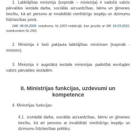
1. Labklājības ministrija (turpmāk – ministrija) ir vadošā valsts
pārvaldes iestāde darba, sociālās aizsardzības, bērnu un ģimenes
tiesību, kā arī personu ar invaliditāti vienlīdzīgu iespēju un dzimumu
līdztiesības jomā.
(MK
08.09.2009.
noteikumu Nr.1003 redakcijā, kas grozīta ar MK
16.03.2010.
noteikumiem Nr.250)
2. Ministrija ir tieši pakļauta labklājības ministram (turpmāk -
ministrs).
3. Ministrija ir augstākā iestāde ministrijas padotībā esošajām
valsts pārvaldes iestādēm.
II. Ministrijas funkcijas, uzdevumi un
kompetence
4. Ministrijas funkcijas:
4.1. izstrādāt darba, sociālās aizsardzības, bērnu un ģimenes
tiesību, kā arī personu ar invaliditāti vienlīdzīgu iespēju un
dzimumu līdztiesības politiku;