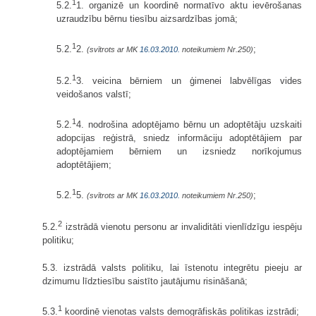
1
5.2.
1. organizē un koordinē normatīvo aktu ievērošanas
uzraudzību bērnu tiesību aizsardzības jomā;
1
5.2.
2.
;
(svītrots ar MK
16.03.2010.
noteikumiem Nr.250)
1
5.2.
3. veicina bērniem un ģimenei labvēlīgas vides
veidošanos valstī;
1
5.2.
4. nodrošina adoptējamo bērnu un adoptētāju uzskaiti
adopcijas reģistrā, sniedz informāciju adoptētājiem par
adoptējamiem bērniem un izsniedz norīkojumus
adoptētājiem;
1
5.2.
5.
;
(svītrots ar MK
16.03.2010.
noteikumiem Nr.250)
2
5.2.
izstrādā vienotu personu ar invaliditāti vienlīdzīgu iespēju
politiku;
5.3. izstrādā valsts politiku, lai īstenotu integrētu pieeju ar
dzimumu līdztiesību saistīto jautājumu risināšanā;
1
5.3.
koordinē vienotas valsts demogrāfiskās politikas izstrādi;