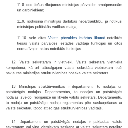
11.8. dod tiešus rīkojumus ministrijas pārvaldes amatpersonām
un darbiniekiem;
11.9. nodrošina ministrijas darbības nepārtrauktību, ja notikusi
ministrijas politiskās vadības maiņa;
11.10. veic citas
Valsts pārvaldes iekārtas likumā
noteiktās
tiešās valsts pārvaldes iestādes vadītāja funkcijas un citos
normatīvajos aktos noteiktās funkcijas.
12. Valsts sekretāram ir vietnieki. Valsts sekretāra vietnieka
kompetenci, kā arī attiecīgajam valsts sekretāra vietniekam tieši
pakļautās ministrijas struktūrvienības nosaka valsts sekretārs.
13. Ministrijas struktūrvienības ir departamenti, to nodaļas un
patstāvīgās nodaļas. Departamentus, to nodaļas un patstāvīgās
nodaļas izveido, reorganizē un likvidē valsts sekretārs. Departamentu,
to nodaļu un patstāvīgo nodaļu reglamentus pēc saskaņošanas ar
valsts sekretāru izdod attiecīgās struktūrvienības vadītājs.
14. Departamenti un patstāvīgās nodaļas ir pakļautas valsts
sekretāram vai viņa vietniekam saskaņā ar valsts sekretāra noteikto