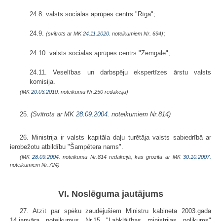
24.8. valsts sociālās aprūpes centrs "Rīga";
24.9.
;
(svītrots ar MK
24.11.2020.
noteikumiem Nr. 694)
24.10. valsts sociālās aprūpes centrs "Zemgale";
24.11. Veselības un darbspēju ekspertīzes ārstu valsts
komisija.
(MK
20.03.2010.
noteikumu Nr.250 redakcijā)
25.
(Svītrots ar MK
28.09.2004.
noteikumiem Nr.814)
26. Ministrija ir valsts kapitāla daļu turētāja valsts sabiedrībā ar
ierobežotu atbildību "Šampētera nams".
(MK
28.09.2004.
noteikumu Nr.814 redakcijā, kas grozīta ar MK
30.10.2007.
noteikumiem Nr.724)
VI. Noslēguma jautājums
27. Atzīt par spēku zaudējušiem Ministru kabineta 2003.gada
14.janvāra noteikumus Nr.15 "Labklājības ministrijas nolikums"