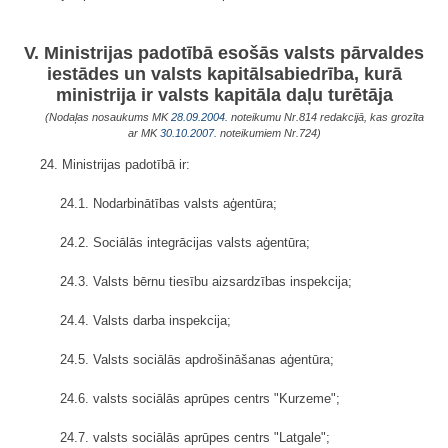
V. Ministrijas padotībā esošās valsts pārvaldes
iestādes un valsts kapitālsabiedrība, kurā
ministrija ir valsts kapitāla daļu turētāja
(Nodaļas nosaukums MK
28.09.2004.
noteikumu Nr.814 redakcijā, kas grozīta
ar MK
30.10.2007.
noteikumiem Nr.724)
24. Ministrijas padotībā ir:
24.1. Nodarbinātības valsts aģentūra;
24.2. Sociālās integrācijas valsts aģentūra;
24.3. Valsts bērnu tiesību aizsardzības inspekcija;
24.4. Valsts darba inspekcija;
24.5. Valsts sociālās apdrošināšanas aģentūra;
24.6. valsts sociālās aprūpes centrs "Kurzeme";
24.7. valsts sociālās aprūpes centrs "Latgale";