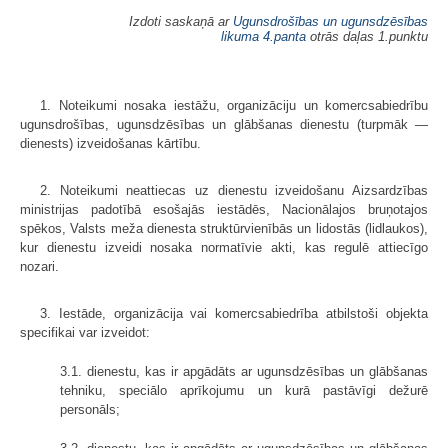
Izdoti saskaņā ar
Ugunsdrošības un ugunsdzēsības
likuma
4.panta
otrās daļas 1.punktu
1. Noteikumi nosaka iestāžu, organizāciju un komercsabiedrību
ugunsdrošības, ugunsdzēsības un glābšanas dienestu (turpmāk —
dienests) izveidošanas kārtību.
2. Noteikumi neattiecas uz dienestu izveidošanu Aizsardzības
ministrijas padotībā esošajās iestādēs, Nacionālajos bruņotajos
spēkos, Valsts meža dienesta struktūrvienībās un lidostās (lidlaukos),
kur dienestu izveidi nosaka normatīvie akti, kas regulē attiecīgo
nozari.
3. Iestāde, organizācija vai komercsabiedrība atbilstoši objekta
specifikai var izveidot:
3.1. dienestu, kas ir apgādāts ar ugunsdzēsības un glābšanas
tehniku, speciālo aprīkojumu un kurā pastāvīgi dežurē
personāls;