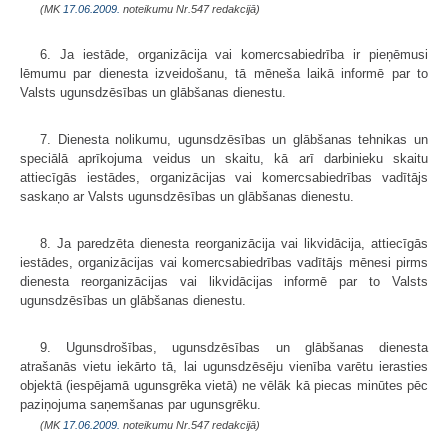
(MK
17.06.2009.
noteikumu Nr.547 redakcijā)
6. Ja iestāde, organizācija vai komercsabiedrība ir pieņēmusi
lēmumu par dienesta izveidošanu, tā mēneša laikā informē par to
Valsts ugunsdzēsības un glābšanas dienestu.
7. Dienesta nolikumu, ugunsdzēsības un glābšanas tehnikas un
speciālā aprīkojuma veidus un skaitu, kā arī darbinieku skaitu
attiecīgās iestādes, organizācijas vai komercsabiedrības vadītājs
saskaņo ar Valsts ugunsdzēsības un glābšanas dienestu.
8. Ja paredzēta dienesta reorganizācija vai likvidācija, attiecīgās
iestādes, organizācijas vai komercsabiedrības vadītājs mēnesi pirms
dienesta reorganizācijas vai likvidācijas informē par to Valsts
ugunsdzēsības un glābšanas dienestu.
9. Ugunsdrošības, ugunsdzēsības un glābšanas dienesta
atrašanās vietu iekārto tā, lai ugunsdzēsēju vienība varētu ierasties
objektā (iespējamā ugunsgrēka vietā) ne vēlāk kā piecas minūtes pēc
paziņojuma saņemšanas par ugunsgrēku.
(MK
17.06.2009.
noteikumu Nr.547 redakcijā)