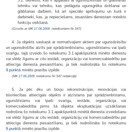
3.2. dienestu, kas ir apgādāts ar ugunsdzēsības un glābšanas
tehniku vai tehniku, kas pielāgota ugunsgrēka dzēšanai un
glābšanas darbiem, kā arī speciālo aprīkojumu un kurā ir
darbinieki, kas, ja nepieciešams, iesaistāmi dienestam noteikto
funkciju veikšanā.
(Grozīts ar MK
17.06.2009.
noteikumiem Nr.547)
4. Ja objekts saskaņā ar normatīvajiem aktiem par ugunsdzēsību
un ugunsdrošību atzīts par sprādzienbīstamu, ugunsbīstamu vai īpaši
svarīgu, tajā izveido šo noteikumu 3.1.apakšpunktā minēto dienestu
vai slēdz līgumu ar citu iestādi, organizāciju vai komercsabiedrību par
attiecīga dienesta piesaistīšanu, ja tiek nodrošināta šo noteikumu
9.punktā
minēto prasību izpilde.
(MK
17.06.2009.
noteikumu Nr.547 redakcijā)
5. Ja pēc ēku un būvju rekonstrukcijas, renovācijas vai
būvniecības attiecīgais objekts ir atzīstams par sprādzienbīstamu,
ugunsbīstamu vai īpaši svarīgu, iestāde, organizācija vai
komercsabiedrība pirms šā objekta eksplua­tācijas uzsākšanas
nodrošina šo noteikumu 3.1.apakšpunktā minētā dienesta izveidošanu
vai slēdz līgumu ar citu iestādi, organizāciju vai komercsabiedrību par
attiecīga dienesta piesaistīšanu, ja tiek nodrošināta šo noteikumu
9.punktā
minēto prasību izpilde.