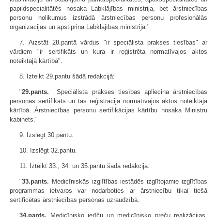
papildspecialitātēs nosaka Labklājības ministrija, bet ārstniecības
personu nolikumus izstrādā ārstniecības personu profesionālās
organizācijas un apstiprina Labklājības ministrija."
7. Aizstāt 28.pantā vārdus "ir speciālista prakses tiesības" ar
vārdiem "ir sertifikāts un kura ir reģistrēta normatīvajos aktos
noteiktajā kārtībā".
8. Izteikt 29.pantu šādā redakcijā:
"
29.pants.
Speciālista prakses tiesības apliecina ārstniecības
personas sertifikāts un tās reģistrācija normatīvajos aktos noteiktajā
kārtībā. Ārstniecības personu sertifikācijas kārtību nosaka Ministru
kabinets."
9. Izslēgt 30.pantu.
10. Izslēgt 32.pantu.
11. Izteikt 33., 34. un 35.pantu šādā redakcijā:
"
33.pants.
Medicīniskās izglītības iestādēs izglītojamie izglītības
programmas ietvaros var nodarboties ar ārstniecību tikai tiešā
sertificētas ārstniecības personas uzraudzībā.
34.pants.
Medicīnisko ierīču un medicīnisko preču realizācijas,