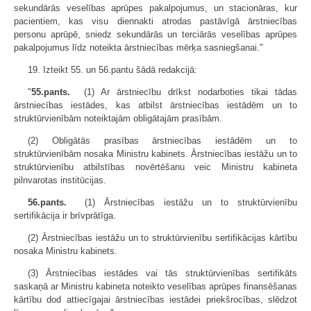
sekundārās veselības aprūpes pakalpojumus, un stacionāras, kur
pacientiem, kas visu diennakti atrodas pastāvīgā ārstniecības
personu aprūpē, sniedz sekundārās un terciārās veselības aprūpes
pakalpojumus līdz noteikta ārstniecības mērķa sasniegšanai."
19. Izteikt 55. un 56.pantu šādā redakcijā:
"
55.pants.
(1) Ar ārstniecību drīkst nodarboties tikai tādas
ārstniecības iestādes, kas atbilst ārstniecības iestādēm un to
struktūrvienībām noteiktajām obligātajām prasībām.
(2) Obligātās prasības ārstniecības iestādēm un to
struktūrvienībām nosaka Ministru kabinets. Ārstniecības iestāžu un to
struktūrvienību atbilstības novērtēšanu veic Ministru kabineta
pilnvarotas institūcijas.
56.pants.
(1) Ārstniecības iestāžu un to struktūrvienību
sertifikācija ir brīvprātīga.
(2) Ārstniecības iestāžu un to struktūrvienību sertifikācijas kārtību
nosaka Ministru kabinets.
(3) Ārstniecības iestādes vai tās struktūrvienības sertifikāts
saskaņā ar Ministru kabineta noteikto veselības aprūpes finansēšanas
kārtību dod attiecīgajai ārstniecības iestādei priekšrocības, slēdzot