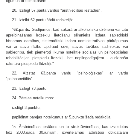
līgumus ar slimokasēm."
20. Izslēgt 57.pantā vārdus "ārstniecības iestādēs".
21. Izteikt 62.pantu šādā redakcijā:
"
62.pants.
Gadījumos, kad sakarā ar alkoholisku dzērienu vai citu
apreibināšanās līdzekļu lietošanu slimnieks izdara sabiedriski
bīstamas darbības, sistemātiski izdara administratīvos pārkāpumus
vai ar savu rīcību apdraud sevi, savus tuvākos radiniekus vai
sabiedrību, tiek piemēroti likumā noteiktie sociālās un psihosociālās
rehabilitācijas piespiedu līdzekļi, bet nepilngadīgajiem - audzinoša
rakstura piespiedu līdzekļi."
22. Aizstāt 63.pantā vārdu "psiholoģiskās" ar vārdu
"psihosociālās".
23. Izslēgt 73.pantu.
24. Pārejas noteikumos:
izslēgt 3.punktu;
papildināt pārejas noteikumus ar 5.punktu šādā redakcijā:
"5. Ārstniecības iestādes un to struktūrvienības, kas izveidotas
līdz 2000.gada 30.jūnijam, izvērtējamas atbilstoši obligātajām