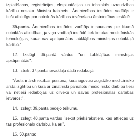
izplatīšanas, reģistrācijas, ekspluatācijas un tehniskās uzraudzības
kārtību nosaka Ministru kabinets. Ārstniecības iestādes vadītājs ir
tieši atbildīgs par noteiktās kārtības ievērošanu ārstniecības iestādē.
35.pants.
Ārstniecības iestādes vadītājs ir saucams pie likumā
noteiktās atbildības, ja viņa vadītajā iestādē tiek lietotas medicīniskās
tehnoloģijas, kuras nav apstiprinātas Labklājības ministrijas noteiktajā
kārtībā."
12. Izslēgt 36.pantā vārdus "un Labklājības ministrijas
apstiprinātās".
13. Izteikt 37.panta ievaddaļu šādā redakcijā:
"Ārsts ir ārstniecības persona, kura ieguvusi augstāko medicīnisko
ārsta izglītību un kura ar zinātniski pamatotu medicīnisko darbību tieši
vai netieši iedarbojas uz cilvēku un savas profesionālās darbības
ietvaros:".
14. Izslēgt 39.panta pēdējo teikumu.
15. Izslēgt 48.pantā vārdus "sekot priekšrakstiem, kas attiecas uz
tās profesionālo darbību, kā arī".
16. 50.pantā: