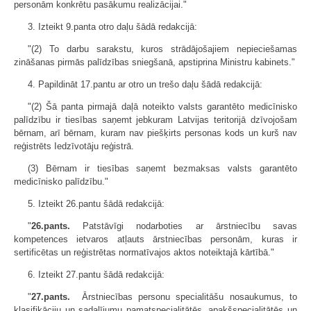
personām konkrētu pasākumu realizācijai."
3. Izteikt 9.panta otro daļu šādā redakcijā:
"(2) To darbu sarakstu, kuros strādājošajiem nepieciešamas
zināšanas pirmās palīdzības sniegšanā, apstiprina Ministru kabinets."
4. Papildināt 17.pantu ar otro un trešo daļu šādā redakcijā:
"(2) Šā panta pirmajā daļā noteikto valsts garantēto medicīnisko
palīdzību ir tiesības saņemt jebkuram Latvijas teritorijā dzīvojošam
bērnam, arī bērnam, kuram nav piešķirts personas kods un kurš nav
reģistrēts Iedzīvotāju reģistrā.
(3) Bērnam ir tiesības saņemt bezmaksas valsts garantēto
medicīnisko palīdzību."
5. Izteikt 26.pantu šādā redakcijā:
"
26.pants.
Patstāvīgi nodarboties ar ārstniecību savas
kompetences ietvaros atļauts ārstniecības personām, kuras ir
sertificētas un reģistrētas normatīvajos aktos noteiktajā kārtībā."
6. Izteikt 27.pantu šādā redakcijā:
"
27.pants.
Ārstniecības personu specialitāšu nosaukumus, to
klasifikāciju un sadalījumu pamatspecialitātēs, apakšspecialitātēs un