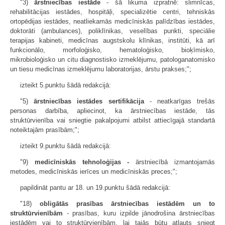
"3)
ārstniecības iestāde
- šā likuma izpratnē: slimnīcas,
rehabilitācijas iestādes, hospitāļi, specializētie centri, tehniskās
ortopēdijas iestādes, neatliekamās medicīniskās palīdzības iestādes,
doktorāti (ambulances), poliklīnikas, veselības punkti, speciālie
terapijas kabineti, medicīnas augstskolu klīnikas, institūti, kā arī
funkcionālo, morfoloģisko, hematoloģisko, bioķīmisko,
mikrobioloģisko un citu diagnostisko izmeklējumu, patologanatomisko
un tiesu medicīnas izmeklējumu laboratorijas, ārstu prakses;";
izteikt 5.punktu šādā redakcijā:
"5)
ārstniecības iestādes sertifikācija
- neatkarīgas trešās
personas darbība, apliecinot, ka ārstniecības iestāde, tās
struktūrvienība vai sniegtie pakalpojumi atbilst attiecīgajā standartā
noteiktajām prasībām;";
izteikt 9.punktu šādā redakcijā:
"9)
medicīniskās tehnoloģijas -
ārstniecībā izmantojamās
metodes, medicīniskās ierīces un medicīniskās preces;";
papildināt pantu ar 18. un 19.punktu šādā redakcijā:
"18)
obligātās prasības ārstniecības iestādēm un to
struktūrvienībām
- prasības, kuru izpilde jānodrošina ārstniecības
iestādēm vai to struktūrvienībām, lai tajās būtu atļauts sniegt