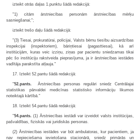
izteikt otrās daļas 1.punktu šādā redakcijā:
"1) citām ārstniecības personām ārstniecības mērķu
sasniegšanai;";
izteikt trešo daļu šādā redakcijā:
"(3) Tiesai, prokuratūrai, policijai, Valsts bērnu tiesību aizsardzības
inspekcijai (inspektoriem), bāriņtiesai (pagasttiesai), kā arī
institūcijām, kuras veic izziņu, ziņas par pacientu sniedzamas tikai
pēc šo institūciju rakstveida pieprasījuma, ja ir ārstniecības iestādes
vadītāja parakstīta atļauja."
17. Izteikt 52.pantu šādā redakcijā:
"
52.pants.
Ārstniecības personas regulāri sniedz Centrālajai
statistikas pārvaldei medicīnas statistisko informāciju likumos
noteiktajā kārtībā."
18. Izteikt 54.pantu šādā redakcijā:
"
54.pants.
(1) Ārstniecības iestādi var izveidot valsts institūcijas,
pašvaldības, fiziskās vai juridiskās personas.
(2) Ārstniecības iestādes var būt ambulatoras, kur pacientiem, ja
nav nepieciešama ievietošana stacionārā, sniedz primārās un