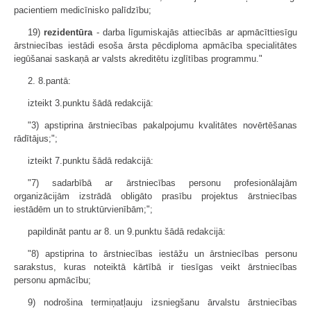
pacientiem medicīnisko palīdzību;
19)
rezidentūra
- darba līgumiskajās attiecībās ar apmācīttiesīgu
ārstniecības iestādi esoša ārsta pēcdiploma apmācība specialitātes
iegūšanai saskaņā ar valsts akreditētu izglītības programmu."
2. 8.pantā:
izteikt 3.punktu šādā redakcijā:
"3) apstiprina ārstniecības pakalpojumu kvalitātes novērtēšanas
rādītājus;";
izteikt 7.punktu šādā redakcijā:
"7) sadarbībā ar ārstniecības personu profesionālajām
organizācijām izstrādā obligāto prasību projektus ārstniecības
iestādēm un to struktūrvienībām;";
papildināt pantu ar 8. un 9.punktu šādā redakcijā:
"8) apstiprina to ārstniecības iestāžu un ārstniecības personu
sarakstus, kuras noteiktā kārtībā ir tiesīgas veikt ārstniecības
personu apmācību;
9) nodrošina termiņatļauju izsniegšanu ārvalstu ārstniecības