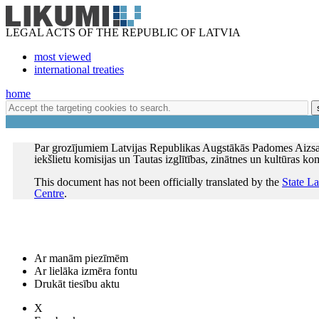
LEGAL ACTS OF THE REPUBLIC OF LATVIA
most viewed
international treaties
home
Par grozījumiem Latvijas Republikas Augstākās Padomes Aizsa
iekšlietu komisijas un Tautas izglītības, zinātnes un kultūras ko
This document has not been officially translated by the
State L
Centre
.
Ar manām piezīmēm
Ar lielāka izmēra fontu
Drukāt tiesību aktu
X