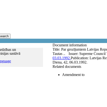
search
Document information
Title:
Par grozījumiem Latvijas Repu
rdzības un
misijas sastāvā
Tautas ..
Issuer:
Supreme Council
03.03.1992.
Publication:
Latvijas Re
anguage
Diena, 42, 06.03.1992.
Related documents
Amendment to