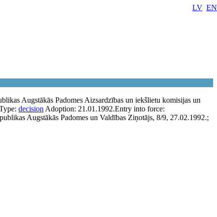
LV
EN
blikas Augstākās Padomes Aizsardzības un iekšlietu komisijas un
Type:
decision
Adoption:
21.01.1992.
Entry into force:
publikas Augstākās Padomes un Valdības Ziņotājs, 8/9, 27.02.1992.;