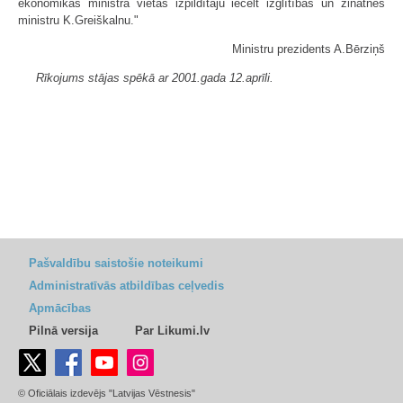
ekonomikas ministra vietas izpildītāju iecelt izglītības un zinātnes
ministru K.Greiškalnu."
Ministru prezidents A.Bērziņš
Rīkojums stājas spēkā ar 2001.gada 12.aprīli.
Pašvaldību saistošie noteikumi
Administratīvās atbildības ceļvedis
Apmācības
Pilnā versija
Par Likumi.lv
© Oficiālais izdevējs "Latvijas Vēstnesis"