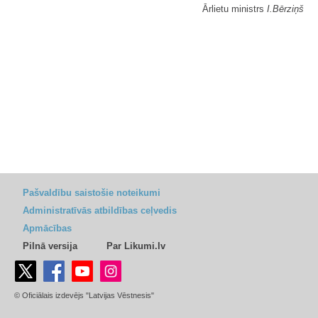
Ārlietu ministrs
I.Bērziņš
Pašvaldību saistošie noteikumi
Administratīvās atbildības ceļvedis
Apmācības
Pilnā versija
Par Likumi.lv
© Oficiālais izdevējs "Latvijas Vēstnesis"