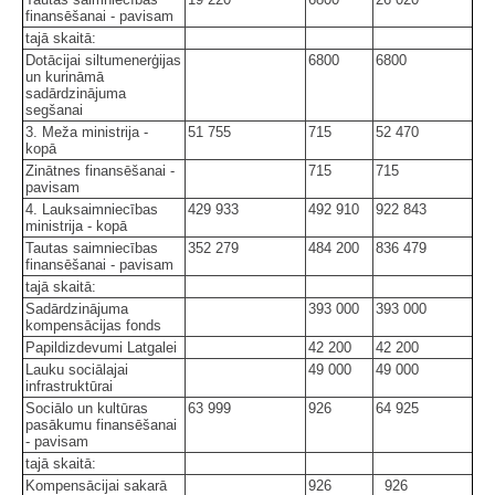
finansēšanai - pavisam
tajā skaitā:
Dotācijai siltumenerģijas
6800
6800
un kurināmā
sadārdzinājuma
segšanai
3. Meža ministrija -
51 755
715
52 470
kopā
Zinātnes finansēšanai -
715
715
pavisam
4. Lauksaimniecības
429 933
492 910
922 843
ministrija - kopā
Tautas saimniecības
352 279
484 200
836 479
finansēšanai - pavisam
tajā skaitā:
Sadārdzinājuma
393 000
393 000
kompensācijas fonds
Papildizdevumi Latgalei
42 200
42 200
Lauku sociālajai
49 000
49 000
infrastruktūrai
Sociālo un kultūras
63 999
926
64 925
pasākumu finansēšanai
- pavisam
tajā skaitā:
Kompensācijai sakarā
926
926