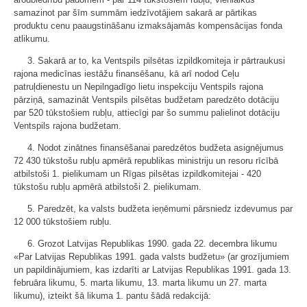
samazinot par šīm summām iedzīvotājiem sakarā ar pārtikas
produktu cenu paaugstināšanu izmaksājamās kompensācijas fonda
atlikumu.
3. Sakarā ar to, ka Ventspils pilsētas izpildkomiteja ir pārtraukusi
rajona medicīnas iestāžu finansēšanu, kā arī nodod Ceļu
patruļdienestu un Nepilngadīgo lietu inspekciju Ventspils rajona
pārziņā, samazināt Ventspils pilsētas budžetam paredzēto dotāciju
par 520 tūkstošiem rubļu, attiecīgi par šo summu palielinot dotāciju
Ventspils rajona budžetam.
4. Nodot zinātnes finansēšanai paredzētos budžeta asignējumus
72 430 tūkstošu rubļu apmērā republikas ministriju un resoru rīcībā
atbilstoši 1. pielikumam un Rīgas pilsētas izpildkomitejai - 420
tūkstošu rubļu apmērā atbilstoši 2. pielikumam.
5. Paredzēt, ka valsts budžeta ieņēmumi pārsniedz izdevumus par
12 000 tūkstošiem rubļu.
6. Grozot Latvijas Republikas 1990. gada 22. decembra likumu
«Par Latvijas Republikas 1991. gada valsts budžetu» (ar grozījumiem
un papildinājumiem, kas izdarīti ar Latvijas Republikas 1991. gada 13.
februāra likumu, 5. marta likumu, 13. marta likumu un 27. marta
likumu), izteikt šā likuma 1. pantu šādā redakcijā: