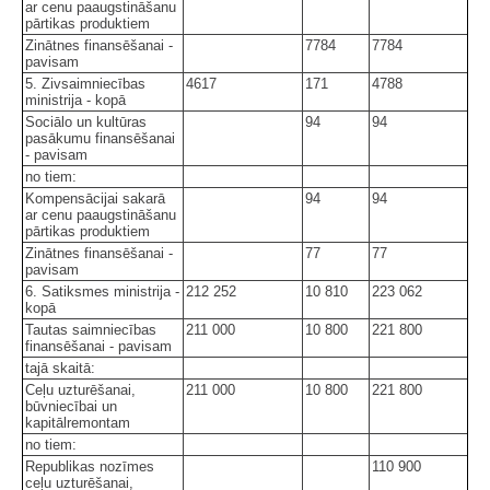
ar cenu paaugstināšanu
pārtikas produktiem
Zinātnes finansēšanai -
7784
7784
pavisam
5. Zivsaimniecības
4617
171
4788
ministrija - kopā
Sociālo un kultūras
94
94
pasākumu finansēšanai
- pavisam
no tiem:
Kompensācijai sakarā
94
94
ar cenu paaugstināšanu
pārtikas produktiem
Zinātnes finansēšanai -
77
77
pavisam
6. Satiksmes ministrija -
212 252
10 810
223 062
kopā
Tautas saimniecības
211 000
10 800
221 800
finansēšanai - pavisam
tajā skaitā:
Ceļu uzturēšanai,
211 000
10 800
221 800
būvniecībai un
kapitālremontam
no tiem:
Republikas nozīmes
110 900
ceļu uzturēšanai,