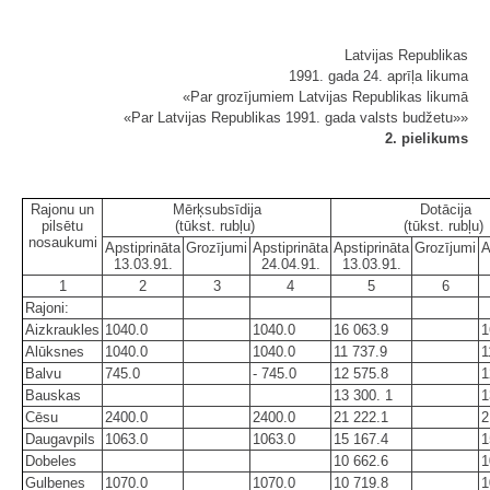
Latvijas Republikas
1991. gada 24. aprīļa likuma
«Par grozījumiem Latvijas Republikas likumā
«Par Latvijas Republikas 1991. gada valsts budžetu»»
2. pielikums
Rajonu un
Mērķsubsīdija
Dotācija
pilsētu
(tūkst. rubļu)
(tūkst. rubļu)
nosaukumi
Apstiprināta
Grozījumi
Apstiprināta
Apstiprināta
Grozījumi
A
13.03.91.
24.04.91.
13.03.91.
1
2
3
4
5
6
Rajoni:
Aizkraukles
1040.0
1040.0
16 063.9
1
Alūksnes
1040.0
1040.0
11 737.9
1
Balvu
745.0
- 745.0
12 575.8
1
Bauskas
13 300. 1
1
Cēsu
2400.0
2400.0
21 222.1
2
Daugavpils
1063.0
1063.0
15 167.4
1
Dobeles
10 662.6
1
Gulbenes
1070.0
1070.0
10 719.8
1