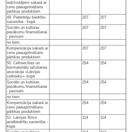
iedzīvotājiem sakarā ar
cenu paaugstināšanu
pārtikas produktiem
49. Patērētāju biedrību
207
207
savienība - kopā
Sociālo un kultūras
207
207
pasākumu finansēšanai
- pavisam
no tiem:
Kompensācija sakarā ar
207
207
cenu paaugstināšanu
pārtikas produktiem
50. Celtniecības un
254
254
būvmateriālu ražošanas
asociācija «Latvijas
celtnieks»- kopā
Sociālo un kultūras
254
254
pasākumu finansēšanai
- pavisam
no tiem:
Kompensācija sakarā ar
254
254
cenu paaugstināšanu
pārtikas produktiem
51. Latvijas Brīvo
114
114
arodbiedrību savienība -
kopā