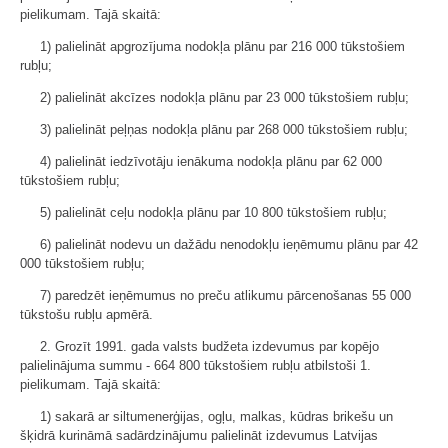
pielikumam. Tajā skaitā:
1) palielināt apgrozījuma nodokļa plānu par 216 000 tūkstošiem
rubļu;
2) palielināt akcīzes nodokļa plānu par 23 000 tūkstošiem rubļu;
3) palielināt peļņas nodokļa plānu par 268 000 tūkstošiem rubļu;
4) palielināt iedzīvotāju ienākuma nodokļa plānu par 62 000
tūkstošiem rubļu;
5) palielināt ceļu nodokļa plānu par 10 800 tūkstošiem rubļu;
6) palielināt nodevu un dažādu nenodokļu ieņēmumu plānu par 42
000 tūkstošiem rubļu;
7) paredzēt ieņēmumus no preču atlikumu pārcenošanas 55 000
tūkstošu rubļu apmērā.
2. Grozīt 1991. gada valsts budžeta izdevumus par kopējo
palielinājuma summu - 664 800 tūkstošiem rubļu atbilstoši 1.
pielikumam. Tajā skaitā:
1) sakarā ar siltumenerģijas, ogļu, malkas, kūdras brikešu un
šķidrā kurināmā sadārdzinājumu palielināt izdevumus Latvijas