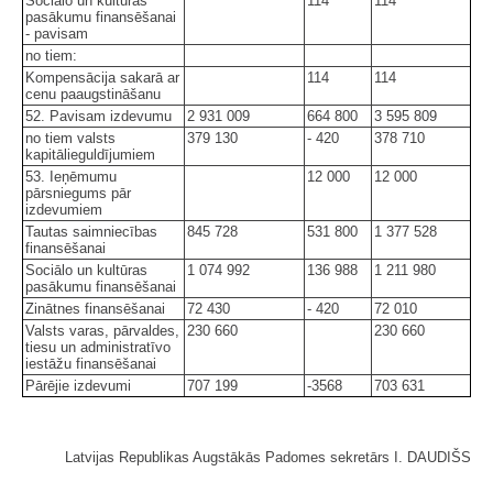
Sociālo un kultūras
114
114
pasākumu finansēšanai
- pavisam
no tiem:
Kompensācija sakarā ar
114
114
cenu paaugstināšanu
52. Pavisam izdevumu
2 931 009
664 800
3 595 809
no tiem valsts
379 130
- 420
378 710
kapitālieguldījumiem
53. Ieņēmumu
12 000
12 000
pārsniegums pār
izdevumiem
Tautas saimniecības
845 728
531 800
1 377 528
finansēšanai
Sociālo un kultūras
1 074 992
136 988
1 211 980
pasākumu finansēšanai
Zinātnes finansēšanai
72 430
- 420
72 010
Valsts varas, pārvaldes,
230 660
230 660
tiesu un administratīvo
iestāžu finansēšanai
Pārējie izdevumi
707 199
-3568
703 631
Latvijas Republikas Augstākās Padomes sekretārs I. DAUDIŠS