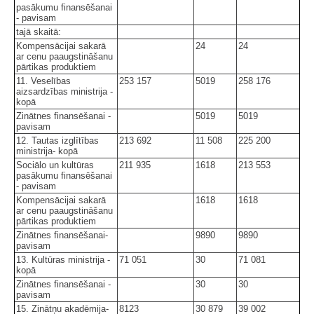
pasākumu finansēšanai
- pavisam
tajā skaitā:
Kompensācijai sakarā
24
24
ar cenu paaugstināšanu
pārtikas produktiem
11. Veselības
253 157
5019
258 176
aizsardzības ministrija -
kopā
Zinātnes finansēšanai -
5019
5019
pavisam
12. Tautas izglītības
213 692
11 508
225 200
ministrija- kopā
Sociālo un kultūras
211 935
1618
213 553
pasākumu finansēšanai
- pavisam
Kompensācijai sakarā
1618
1618
ar cenu paaugstināšanu
pārtikas produktiem
Zinātnes finansēšanai-
9890
9890
pavisam
13. Kultūras ministrija -
71 051
30
71 081
kopā
Zinātnes finansēšanai -
30
30
pavisam
15. Zinātņu akadēmija-
8123
30 879
39 002