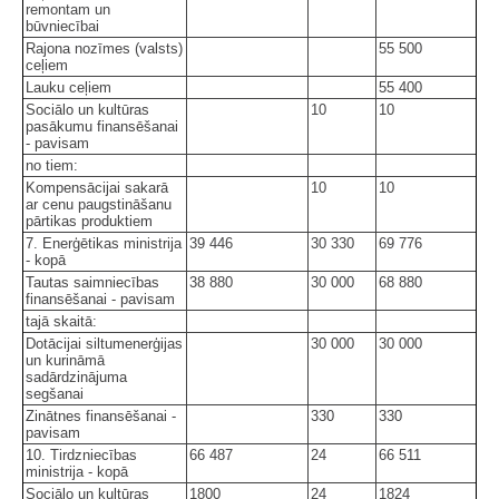
remontam un
būvniecībai
Rajona nozīmes (valsts)
55 500
ceļiem
Lauku ceļiem
55 400
Sociālo un kultūras
10
10
pasākumu finansēšanai
- pavisam
no tiem:
Kompensācijai sakarā
10
10
ar cenu paugstināšanu
pārtikas produktiem
7. Enerģētikas ministrija
39 446
30 330
69 776
- kopā
Tautas saimniecības
38 880
30 000
68 880
finansēšanai - pavisam
tajā skaitā:
Dotācijai siltumenerģijas
30 000
30 000
un kurināmā
sadārdzinājuma
segšanai
Zinātnes finansēšanai -
330
330
pavisam
10. Tirdzniecības
66 487
24
66 511
ministrija - kopā
Sociālo un kultūras
1800
24
1824