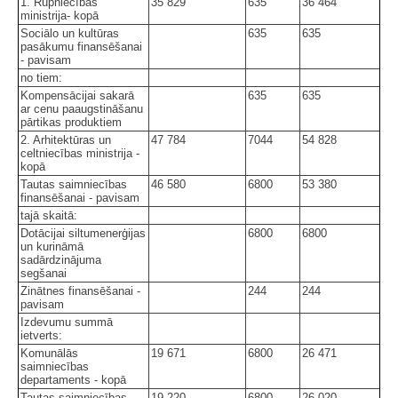
1. Rūpniecības
35 829
635
36 464
ministrija- kopā
Sociālo un kultūras
635
635
pasākumu finansēšanai
- pavisam
no tiem:
Kompensācijai sakarā
635
635
ar cenu paaugstināšanu
pārtikas produktiem
2. Arhitektūras un
47 784
7044
54 828
celtniecības ministrija -
kopā
Tautas saimniecības
46 580
6800
53 380
finansēšanai - pavisam
tajā skaitā:
Dotācijai siltumenerģijas
6800
6800
un kurināmā
sadārdzinājuma
segšanai
Zinātnes finansēšanai -
244
244
pavisam
Izdevumu summā
ietverts:
Komunālās
19 671
6800
26 471
saimniecības
departaments - kopā
Tautas saimniecības
19 220
6800
26 020