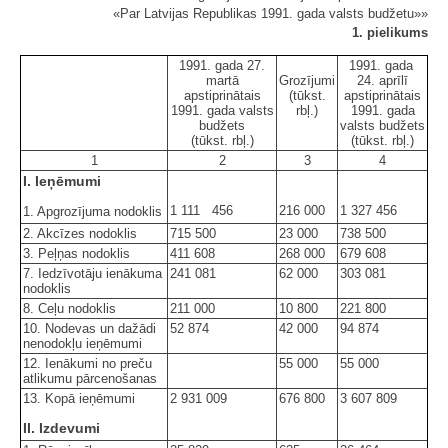
«Par Latvijas Republikas 1991. gada valsts budžetu»»
1. pielikums
1991. gada 27.
1991. gada
martā
Grozījumi
24. aprīlī
apstiprinātais
(tūkst.
apstiprinātais
1991. gada valsts
rbļ.)
1991. gada
budžets
valsts budžets
(tūkst. rbļ.)
(tūkst. rbļ.)
1
2
3
4
I. Ieņēmumi
1 111 456
216 000
1 327 456
1. Apgrozījuma nodoklis
2. Akcīzes nodoklis
715 500
23 000
738 500
3. Peļņas nodoklis
411 608
268 000
679 608
7. Iedzīvotāju ienākuma
241 081
62 000
303 081
nodoklis
8. Ceļu nodoklis
211 000
10 800
221 800
10. Nodevas un dažādi
52 874
42 000
94 874
nenodokļu ieņēmumi
12. Ienākumi no preču
55 000
55 000
atlikumu pārcenošanas
13. Kopā ieņēmumi
2 931 009
676 800
3 607 809
II. Izdevumi