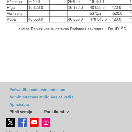
Rēzekne
2640.0
2640.0
18 781.1
1
Rīga
16 128.0
16 128.0
40 838.2
420.0
4
Ventspils
5371.2
-520.0
4
Kopā:
46 658.0
46 658.0
478 545.3
420.0
4
Latvijas Republikas Augstākās Padomes sekretārs I. DAUD1ŠS
Pašvaldību saistošie noteikumi
Administratīvās atbildības ceļvedis
Apmācības
Pilnā versija
Par Likumi.lv