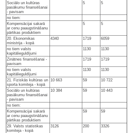
Sociālo un kultūras
5
5
pasākumu finansēšanai
- pavisam
no tiem:
Kompensācijai sakarā
5
5
ar cenu paaugstināšanu
pārtikas produktiem
20. Ekonomikas
4340
1719
6059
ministrija - kopā
no tiem valsts
1130
1130
kapitālieguldījumi
Zinātnes finansēšanai -
1719
1719
pavisam
no tiem valsts
1130
1130
kapitālieguldījumi
21. Fiziskās kultūras un
10 663
59
10 722
sporta komiteja - kopā
Sociālo un kultūras
10 384
59
10 443
pasākumu finansēšanai
- pavisam
no tiem:
Kompensācijai sakarā
59
59
ar cenu paaugstināšanu
pārtikas produktiem
29. Valsts statistikas
3126
200
3326
komiteja - kopā