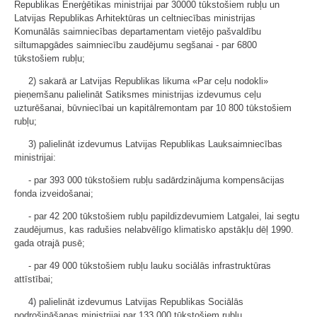
Republikas Enerģētikas ministrijai par 30000 tūkstošiem rubļu un
Latvijas Republikas Arhitektūras un celtniecības ministrijas
Komunālās saimniecības departamentam vietējo pašvaldību
siltumapgādes saimniecību zaudējumu segšanai - par 6800
tūkstošiem rubļu;
2) sakarā ar Latvijas Republikas likuma «Par ceļu nodokli»
pieņemšanu palielināt Satiksmes ministrijas izdevumus ceļu
uzturēšanai, būvniecībai un kapitālremontam par 10 800 tūkstošiem
rubļu;
3) palielināt izdevumus Latvijas Republikas Lauksaimniecības
ministrijai:
- par 393 000 tūkstošiem rubļu sadārdzinājuma kompensācijas
fonda izveidošanai;
- par 42 200 tūkstošiem rubļu papildizdevumiem Latgalei, lai segtu
zaudējumus, kas radušies nelabvēlīgo klimatisko apstākļu dēļ 1990.
gada otrajā pusē;
- par 49 000 tūkstošiem rubļu lauku sociālās infrastruktūras
attīstībai;
4) palielināt izdevumus Latvijas Republikas Sociālās
nodrošināšanas ministrijai par 133 000 tūkstošiem rubļu