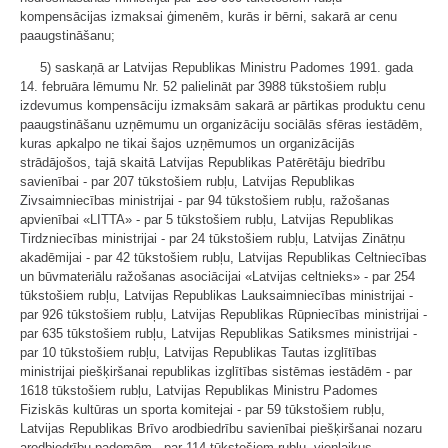
kompensācijas izmaksai ģimenēm, kurās ir bērni, sakarā ar cenu
paaugstināšanu;
5) saskaņā ar Latvijas Republikas Ministru Padomes 1991. gada
14. februāra lēmumu Nr. 52 palielināt par 3988 tūkstošiem rubļu
izdevumus kompensāciju izmaksām sakarā ar pārtikas produktu cenu
paaugstināšanu uzņēmumu un organizāciju sociālās sfēras iestādēm,
kuras apkalpo ne tikai šajos uzņēmumos un organizācijās
strādājošos, tajā skaitā Latvijas Republikas Patērētāju biedrību
savienībai - par 207 tūkstošiem rubļu, Latvijas Republikas
Zivsaimniecības ministrijai - par 94 tūkstošiem rubļu, ražošanas
apvienībai «LITTA» - par 5 tūkstošiem rubļu, Latvijas Republikas
Tirdzniecības ministrijai - par 24 tūkstošiem rubļu, Latvijas Zinātņu
akadēmijai - par 42 tūkstošiem rubļu, Latvijas Republikas Celtniecības
un būvmateriālu ražošanas asociācijai «Latvijas celtnieks» - par 254
tūkstošiem rubļu, Latvijas Republikas Lauksaimniecības ministrijai -
par 926 tūkstošiem rubļu, Latvijas Republikas Rūpniecības ministrijai -
par 635 tūkstošiem rubļu, Latvijas Republikas Satiksmes ministrijai -
par 10 tūkstošiem rubļu, Latvijas Republikas Tautas izglītības
ministrijai piešķiršanai republikas izglītības sistēmas iestādēm - par
1618 tūkstošiem rubļu, Latvijas Republikas Ministru Padomes
Fiziskās kultūras un sporta komitejai - par 59 tūkstošiem rubļu,
Latvijas Republikas Brīvo arodbiedrību savienībai piešķiršanai nozaru
arodbiedrību padomēm - par 114 tūkstošiem rubļu, vienlaikus