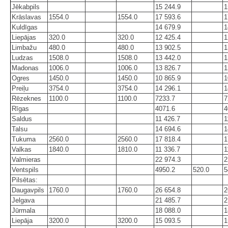
Jēkabpils
15 244.9
1
Krāslavas
1554.0
1554.0
17 593.6
1
Kuldīgas
14 679.9
1
Liepājas
320.0
320.0
12 425.4
1
Limbažu
480.0
480.0
13 902.5
1
Ludzas
1508.0
1508.0
13 442.0
1
Madonas
1006.0
1006.0
13 826.7
1
Ogres
1450.0
1450.0
10 865.9
1
Preiļu
3754.0
3754.0
14 296.1
1
Rēzeknes
1100.0
1100.0
7233.7
7
Rīgas
4071.6
4
Saldus
11 426.7
1
Talsu
14 694.6
1
Tukuma
2560.0
2560.0
17 818.4
1
Valkas
1840.0
1810.0
11 336.7
1
Valmieras
22 974.3
2
Ventspils
4950.2
520.0
5
Pilsētas:
Daugavpils
1760.0
1760.0
26 654.8
2
Jelgava
21 485.7
2
Jūrmala
18 088.0
1
Liepāja
3200.0
3200.0
15 093.5
1