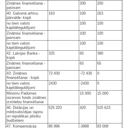
Zinātnes finansēšanai -
200
200
pavisam
40. Galvenā arhīvu
163
100
263
pārvalde- kopā
no tiem valsts
100
100
kapitālieguldījumi
Zinātnes finansēšanai -
100
100
pavisam
no tiem valsts
100
100
kapitālieguldījumi
42. Latvijas Banka -
325
65
390
kopā
Zinātnes finansēšanai -
65
65
pavisam
43. Zinātnes
72 430
-72 430
0
finansēšanai - kopā
no tiem valsts
2430
-2430
0
kapitālieguldījumi
Ministru Padomes
15 000
15 000
rezerves fonds zinātnes
izstrādņu finansēšanai
46. Dotācijas un
525 203
420
525 623
mērķsubsīdijas rajonu
un republikas pilsētu
budžetiem
47. Kompensācija
86 996
-3988
83 008