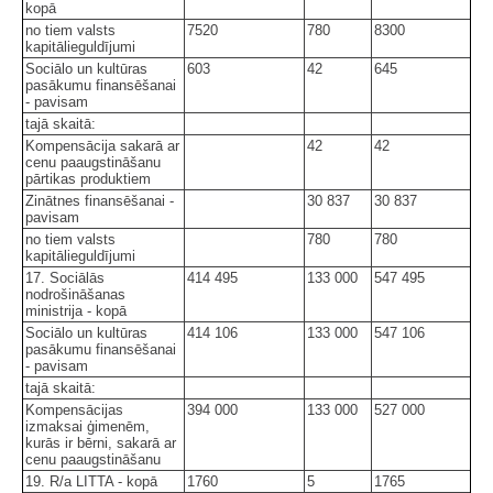
kopā
no tiem valsts
7520
780
8300
kapitālieguldījumi
Sociālo un kultūras
603
42
645
pasākumu finansēšanai
- pavisam
tajā skaitā:
Kompensācija sakarā ar
42
42
cenu paaugstināšanu
pārtikas produktiem
Zinātnes finansēšanai -
30 837
30 837
pavisam
no tiem valsts
780
780
kapitālieguldījumi
17. Sociālās
414 495
133 000
547 495
nodrošināšanas
ministrija - kopā
Sociālo un kultūras
414 106
133 000
547 106
pasākumu finansēšanai
- pavisam
tajā skaitā:
Kompensācijas
394 000
133 000
527 000
izmaksai ģimenēm,
kurās ir bērni, sakarā ar
cenu paaugstināšanu
19. R/a LITTA - kopā
1760
5
1765