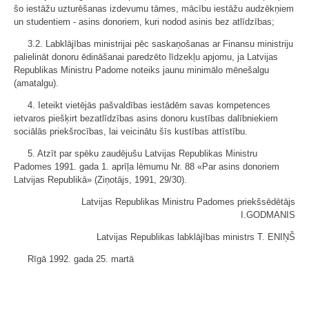
šo iestāžu uzturēšanas izdevumu tāmes, mācību iestāžu audzēkņiem
un studentiem - asins donoriem, kuri nodod asinis bez atlīdzības;
3.2. Labklājības ministrijai pēc saskaņošanas ar Finansu ministriju
palielināt donoru ēdināšanai paredzēto līdzekļu apjomu, ja Latvijas
Republikas Ministru Padome noteiks jaunu minimālo mēnešalgu
(amatalgu).
4. Ieteikt vietējās pašvaldības iestādēm savas kompetences
ietvaros piešķirt bezatlīdzības asins donoru kustības dalībniekiem
sociālās priekšrocības, lai veicinātu šīs kustības attīstību.
5. Atzīt par spēku zaudējušu Latvijas Republikas Ministru
Padomes 1991. gada 1. aprīļa lēmumu Nr. 88 «Par asins donoriem
Latvijas Republikā» (Ziņotājs, 1991, 29/30).
Latvijas Republikas Ministru Padomes priekšsēdētājs
I.GODMANIS
Latvijas Republikas labklājības ministrs T. ENIŅŠ
Rīgā 1992. gada 25. martā