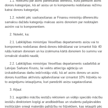
1.1. nolikumu par asins pārliešanas dienestu, kurā paredzēt asins
donoru kategorijas, kā arī asiņu un to komponentu nodošanas režīmu
katrai donoru kategorijai;
1.2. noteikt pēc saskaņošanas ar Finansu ministriju diferencētu
samaksu dažādu kategoriju maksas asins donoriem par nodotajām
asinīm vai to komponentiem.
2. Noteikt, ka:
2.1. Labklājības ministrijas Veselības departaments asiņu vai to
komponentu nodošanas dienā donoru ēdināšanai var izmantot līdz 40
rubļu katram donoram un ka izņēmuma kārtā donoriem šo summu var
izmaksāt skaidrā naudā;
2.2. Labklājības ministrijas Veselības departaments sadarbībā ar
Latvijas Sarkano Krustu, lai veiktu attiecīgu aģitāciju un
izskaidrošanas darbu iedzīvotāju vidū, kā arī asins donoru un asins
donoru kustības aktīvistu apbalvošanai var izmantot 10% līdzekļu no
to asignējumu ietaupījuma, kuri paredzēti asiņu sagatavošanai.
3. Atļaut:
3.1. augstāko mācību iestāžu rektoriem un vidējo speciālo mācību
iestāžu direktoriem kopīgi ar arodbiedrības un studentu pašpārvaldes
institūcijām sniegt materiālo palīdzību no līdzekļiem, kas ietaupīti pēc