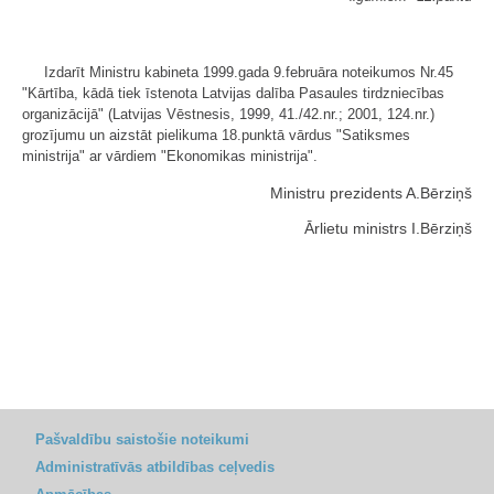
Izdarīt Ministru kabineta 1999.gada 9.februāra noteikumos Nr.45
"Kārtība, kādā tiek īstenota Latvijas dalība Pasaules tirdzniecības
organizācijā" (Latvijas Vēstnesis, 1999, 41./42.nr.; 2001, 124.nr.)
grozījumu un aizstāt pielikuma 18.punktā vārdus "Satiksmes
ministrija" ar vārdiem "Ekonomikas ministrija".
Ministru prezidents A.Bērziņš
Ārlietu ministrs I.Bērziņš
Pašvaldību saistošie noteikumi
Administratīvās atbildības ceļvedis