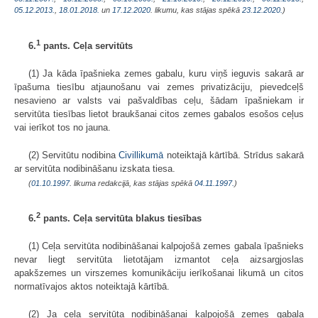
05.12.2013.
,
18.01.2018.
un
17.12.2020
. likumu, kas stājas spēkā
23.12.2020.
)
1
6.
pants. Ceļa servitūts
(1) Ja kāda īpašnieka zemes gabalu, kuru viņš ieguvis sakarā ar
īpašuma tiesību atjaunošanu vai zemes privatizāciju, pievedceļš
nesavieno ar valsts vai pašvaldības ceļu, šādam īpašniekam ir
servitūta tiesības lietot braukšanai citos zemes gabalos esošos ceļus
vai ierīkot tos no jauna.
(2) Servitūtu nodibina
Civillikumā
noteiktajā kārtībā. Strīdus sakarā
ar servitūta nodibināšanu izskata tiesa.
(
01.10.1997
. likuma redakcijā, kas stājas spēkā
04.11.1997.
)
2
6.
pants. Ceļa servitūta blakus tiesības
(1) Ceļa servitūta nodibināšanai kalpojošā zemes gabala īpašnieks
nevar liegt servitūta lietotājam izmantot ceļa aizsargjoslas
apakšzemes un virszemes komunikāciju ierīkošanai likumā un citos
normatīvajos aktos noteiktajā kārtībā.
(2) Ja ceļa servitūta nodibināšanai kalpojošā zemes gabala