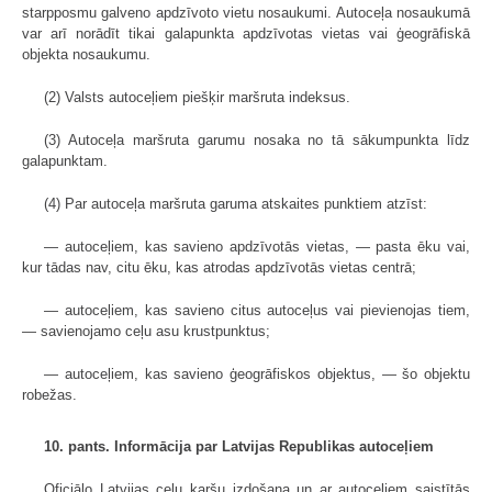
starpposmu galveno apdzīvoto vietu nosaukumi. Autoceļa nosaukumā
var arī norādīt tikai galapunkta apdzīvotas vietas vai ģeogrāfiskā
objekta nosaukumu.
(2) Valsts autoceļiem piešķir maršruta indeksus.
(3) Autoceļa maršruta garumu nosaka no tā sākumpunkta līdz
galapunktam.
(4) Par autoceļa maršruta garuma atskaites punktiem atzīst:
— autoceļiem, kas savieno apdzīvotās vietas, — pasta ēku vai,
kur tādas nav, citu ēku, kas atrodas apdzīvotās vietas centrā;
— autoceļiem, kas savieno citus autoceļus vai pievienojas tiem,
— savienojamo ceļu asu krustpunktus;
— autoceļiem, kas savieno ģeogrāfiskos objektus, — šo objektu
robežas.
10. pants. Informācija par Latvijas Republikas autoceļiem
Oficiālo Latvijas ceļu karšu izdošana un ar autoceļiem saistītās