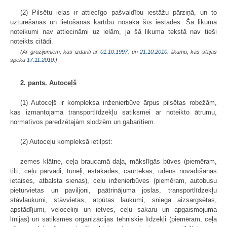
(2) Pilsētu ielas ir attiecīgo pašvaldību iestāžu pārziņā, un to
uzturēšanas un lietošanas kārtību nosaka šīs iestādes. Šā likuma
noteikumi nav attiecināmi uz ielām, ja šā likuma tekstā nav tieši
noteikts citādi.
(Ar grozījumiem, kas izdarīti ar
01.10.1997.
un
21.10.2010
. likumu, kas stājas
spēkā
17.11.2010.
)
2. pants. Autoceļš
(1) Autoceļš ir kompleksa inženierbūve ārpus pilsētas robežām,
kas izmantojama transportlīdzekļu satiksmei ar noteikto ātrumu,
normatīvos paredzētajām slodzēm un gabarītiem.
(2) Autoceļu kompleksā ietilpst:
zemes klātne, ceļa braucamā daļa, mākslīgās būves (piemēram,
tilti, ceļu pārvadi, tuneļi, estakādes, caurtekas, ūdens novadīšanas
ietaises, atbalsta sienas), ceļu inženierbūves (piemēram, autobusu
pieturvietas un paviljoni, paātrinājuma joslas, transportlīdzekļu
stāvlaukumi, stāvvietas, atpūtas laukumi, sniega aizsargsētas,
apstādījumi, veloceliņi un ietves, ceļu sakaru un apgaismojuma
līnijas) un satiksmes organizācijas tehniskie līdzekļi (piemēram, ceļa