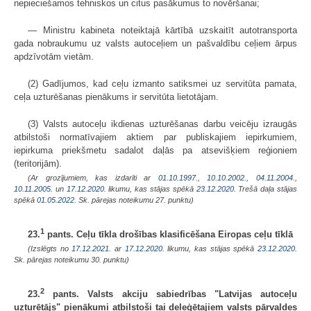
nepieciešamos tehniskos un citus pasākumus to novēršanai;
— Ministru kabineta noteiktajā kārtībā uzskaitīt autotransporta
gada nobraukumu uz valsts autoceļiem un pašvaldību ceļiem ārpus
apdzīvotām vietām.
(2) Gadījumos, kad ceļu izmanto satiksmei uz servitūta pamata,
ceļa uzturēšanas pienākums ir servitūta lietotājam.
(3) Valsts autoceļu ikdienas uzturēšanas darbu veicēju izraugās
atbilstoši normatīvajiem aktiem par publiskajiem iepirkumiem,
iepirkuma priekšmetu sadalot daļās pa atsevišķiem reģioniem
(teritorijām).
(Ar grozījumiem, kas izdarīti ar
01.10.1997.
,
10.10.2002.
,
04.11.2004.
,
10.11.2005.
un
17.12.2020
. likumu, kas stājas spēkā
23.12.2020.
Trešā daļa stājas
spēkā
01.05.2022.
Sk. pārejas noteikumu 27. punktu)
1
23.
pants. Ceļu tīkla drošības klasificēšana Eiropas ceļu tīklā
(Izslēgts no
17.12.2021.
ar
17.12.2020
. likumu, kas stājas spēkā
23.12.2020.
Sk. pārejas noteikumu 30. punktu)
2
23.
pants. Valsts akciju sabiedrības "Latvijas autoceļu
uzturētājs" pienākumi atbilstoši tai deleģētajiem valsts pārvaldes