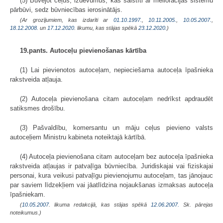
(5) Būvējot ceļus, izdevumus, kas sais­tīti ar meliorācijas sistēmu
pārbūvi, sedz būvniecības ierosinātājs.
(Ar grozījumiem, kas izdarīti ar
01.10.1997.
,
10.11.2005.
,
10.05.2007.
,
18.12.2008.
un
17.12.2020
. likumu, kas stājas spēkā
23.12.2020.
)
19.pants. Autoceļu pievienošanas kārtība
(1) Lai pievienotos autoceļam, nepieciešama autoceļa īpašnieka
rakstveida atļauja.
(2) Autoceļa pievienošana citam autoceļam nedrīkst apdraudēt
satiksmes drošību.
(3) Pašvaldību, komersantu un māju ceļus pievieno valsts
autoceļiem Ministru kabineta noteiktajā kārtībā.
(4) Autoceļa pievienošana citam autoceļam bez autoceļa īpašnieka
rakstveida atļaujas ir patvaļīga būvniecība. Juridiskajai vai fiziskajai
personai, kura veikusi patvaļīgu pievienojumu autoceļam, tas jānojauc
par saviem līdzekļiem vai jāatlīdzina nojaukšanas izmaksas autoceļa
īpašniekam.
(
10.05.2007
. likuma redakcijā, kas stājas spēkā
12.06.2007.
Sk. pārejas
noteikumus.)