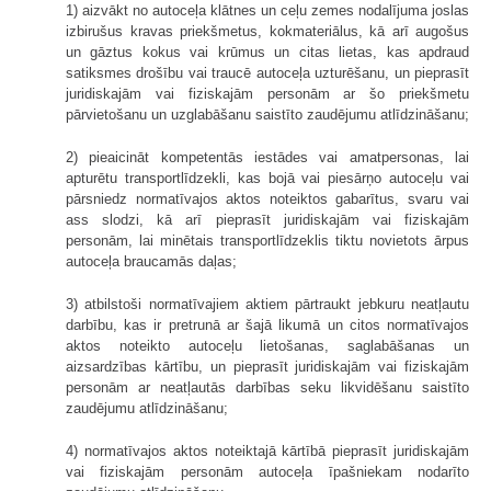
1) aizvākt no autoceļa klātnes un ceļu zemes nodalījuma joslas
izbirušus kravas priekšmetus, kokmateriālus, kā arī augošus
un gāztus kokus vai krūmus un citas lietas, kas apdraud
satiksmes drošību vai traucē autoceļa uzturēšanu, un pieprasīt
juridiskajām vai fiziskajām personām ar šo priekšmetu
pārvietošanu un uzglabāšanu saistīto zaudējumu atlīdzināšanu;
2) pieaicināt kompetentās iestādes vai amatpersonas, lai
apturētu transportlīdzekli, kas bojā vai piesārņo autoceļu vai
pārsniedz normatīvajos aktos noteiktos gabarītus, svaru vai
ass slodzi, kā arī pieprasīt juridiskajām vai fiziskajām
personām, lai minētais transportlīdzeklis tiktu novietots ārpus
autoceļa braucamās daļas;
3) atbilstoši normatīvajiem aktiem pārtraukt jebkuru neatļautu
darbību, kas ir pretrunā ar šajā likumā un citos normatīvajos
aktos noteikto autoceļu lietošanas, saglabāšanas un
aizsardzības kārtību, un pieprasīt juridiskajām vai fiziskajām
personām ar neatļautās darbības seku likvidēšanu saistīto
zaudējumu atlīdzināšanu;
4) normatīvajos aktos noteiktajā kārtībā pieprasīt juridiskajām
vai fiziskajām personām autoceļa īpašniekam nodarīto