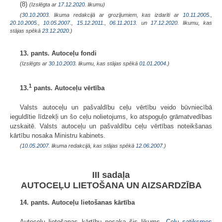
(8)
(Izslēgta ar
17.12.2020
. likumu)
(
30.10.2003
. likuma redakcijā ar grozījumiem, kas izdarīti ar
10.11.2005.
,
20.10.2005.
,
10.05.2007.
,
15.12.2011.
,
06.11.2013.
un
17.12.2020
. likumu, kas
stājas spēkā
23.12.2020.
)
13. pants. Autoceļu fondi
(Izslēgts ar
30.10.2003
. likumu, kas stājas spēkā
01.01.2004.
)
1
13.
pants. Autoceļu vērtība
Valsts autoceļu un pašvaldību ceļu vērtību veido būvniecībā
ieguldītie līdzekļi un šo ceļu nolietojums, ko atspoguļo grāmatvedības
uzskaitē. Valsts autoceļu un pašvaldību ceļu vērtības noteikšanas
kārtību nosaka Ministru kabinets.
(
10.05.2007
. likuma redakcijā, kas stājas spēkā
12.06.2007.
)
III sadaļa
AUTOCEĻU LIETOŠANA UN AIZSARDZĪBA
14. pants. Autoceļu lietošanas kārtība
Autoceļu lietošanas kārtību nosaka šis likums,
Ceļu satiksmes