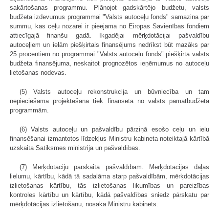
sakārtošanas programmu. Plānojot gadskārtējo budžetu, valsts
budžeta izdevumus programmai "Valsts autoceļu fonds" samazina par
summu, kas ceļu nozarei ir pieejama no Eiropas Savienības fondiem
attiecīgajā finanšu gadā. Ikgadējai mērķdotācijai pašvaldību
autoceļiem un ielām piešķirtais finansējums nedrīkst būt mazāks par
25 procentiem no programmai "Valsts autoceļu fonds" piešķirtā valsts
budžeta finansējuma, neskaitot prognozētos ieņēmumus no autoceļu
lietošanas nodevas.
(5) Valsts autoceļu rekonstrukcija un būvniecība un tam
nepieciešamā projektēšana tiek finansēta no valsts pamatbudžeta
programmām.
(6) Valsts autoceļu un pašvaldību pārziņā esošo ceļu un ielu
finansēšanai izmantotos līdzekļus Ministru kabineta noteiktajā kārtībā
uzskaita Satiksmes ministrija un pašvaldības.
(7) Mērķdotāciju pārskaita pašvaldībām. Mērķdotācijas daļas
lielumu, kārtību, kādā tā sadalāma starp pašvaldībām, mērķdotācijas
izlietošanas kārtību, tās izlietošanas likumības un pareizības
kontroles kārtību un kārtību, kādā pašvaldības sniedz pārskatu par
mērķdotācijas izlietošanu, nosaka Ministru kabinets.