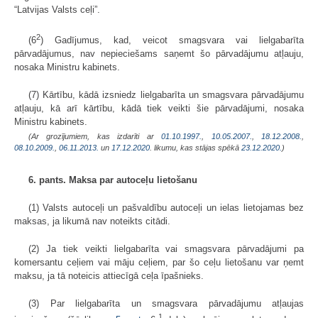
“Latvijas Valsts ceļi”.
2
(6
) Gadījumus, kad, veicot smagsvara vai lielgabarīta
pārvadājumus, nav nepieciešams saņemt šo pārvadājumu atļauju,
nosaka Ministru kabinets.
(7) Kārtību, kādā izsniedz lielgabarīta un smagsvara pārvadājumu
atļauju, kā arī kārtību, kādā tiek veikti šie pārvadājumi, nosaka
Ministru kabinets.
(Ar grozījumiem, kas izdarīti ar
01.10.1997.
,
10.05.2007.
,
18.12.2008.
,
08.10.2009.
,
06.11.2013.
un
17.12.2020
. likumu, kas stājas spēkā
23.12.2020.
)
6. pants. Maksa par autoceļu lietošanu
(1) Valsts autoceļi un pašvaldību autoceļi un ielas lietojamas bez
maksas, ja likumā nav noteikts citādi.
(2) Ja tiek veikti lielgabarīta vai smag­svara pārvadājumi pa
komersantu ceļiem vai māju ceļiem, par šo ceļu lietošanu var ņemt
maksu, ja tā noteicis attiecīgā ceļa īpašnieks.
(3) Par lielgabarīta un smagsvara pārvadājumu atļaujas
1