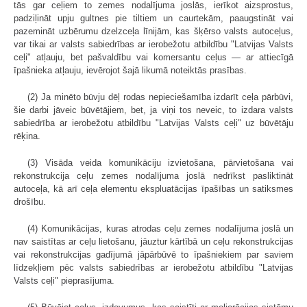
tās gar ceļiem to zemes nodalījuma joslās, ierīkot aizsprostus,
padziļināt upju gultnes pie tiltiem un caurtekām, paaugstināt vai
pazemināt uzbērumu dzelzceļa līnijām, kas šķērso valsts autoceļus,
var tikai ar valsts sabiedrības ar ierobežotu atbildību "Latvijas Valsts
ceļi" atļauju, bet pašvaldību vai komersantu ceļus — ar attiecīgā
īpašnieka atļauju, ievērojot šajā likumā noteiktās prasības.
(2) Ja minēto būvju dēļ rodas nepieciešamība izdarīt ceļa pārbūvi,
šie darbi jāveic būvētājiem, bet, ja viņi tos neveic, to izdara valsts
sabiedrība ar ierobežotu atbildību "Latvijas Valsts ceļi" uz būvētāju
rēķina.
(3) Visāda veida komunikāciju izvietošana, pārvietošana vai
rekonstrukcija ceļu zemes nodalījuma joslā nedrīkst pasliktināt
autoceļa, kā arī ceļa elementu ekspluatācijas īpašības un satiksmes
drošību.
(4) Komunikācijas, kuras atrodas ceļu zemes nodalījuma joslā un
nav saistītas ar ceļu lietošanu, jāuztur kārtībā un ceļu rekonstrukcijas
vai rekonstrukcijas gadījumā jāpārbūvē to īpašniekiem par saviem
līdzekļiem pēc valsts sabiedrības ar ierobežotu atbildību "Latvijas
Valsts ceļi" pieprasījuma.