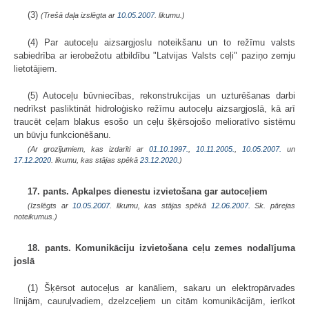
(3)
(Trešā daļa izslēgta ar
10.05.2007
. likumu.)
(4) Par autoceļu aizsargjoslu noteikšanu un to režīmu valsts
sabiedrība ar ierobežotu atbildību "Latvijas Valsts ceļi" paziņo zemju
lietotājiem.
(5) Autoceļu būvniecības, rekonstrukcijas un uzturēšanas darbi
nedrīkst pasliktināt hidroloģisko režīmu autoceļu aizsargjoslā, kā arī
traucēt ceļam blakus esošo un ceļu šķērsojošo melioratīvo sistēmu
un būvju funkcionēšanu.
(Ar grozījumiem, kas izdarīti ar
01.10.1997.
,
10.11.2005.
,
10.05.2007.
un
17.12.2020
. likumu, kas stājas spēkā
23.12.2020.
)
17. pants. Apkalpes dienestu izvietošana gar autoceļiem
(Izslēgts ar
10.05.2007
. likumu, kas stājas spēkā
12.06.2007.
Sk. pārejas
noteikumus.)
18. pants. Komunikāciju izvietošana ceļu zemes nodalījuma
joslā
(1) Šķērsot autoceļus ar kanāliem, sakaru un elektropārvades
līnijām, cauruļvadiem, dzelzceļiem un citām komunikācijām, ierīkot