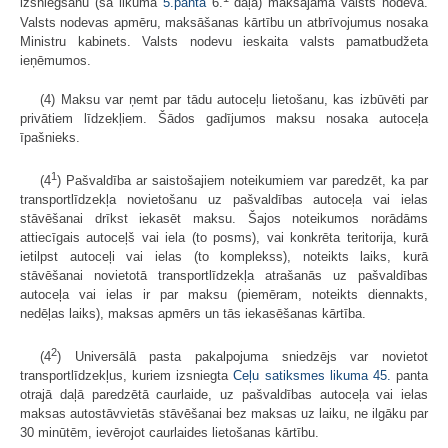
izsniegšanu (šā likuma
5.panta
6.
daļa) maksājama valsts nodeva.
Valsts nodevas apmēru, maksāšanas kārtību un atbrīvojumus nosaka
Ministru kabinets. Valsts nodevu ieskaita valsts pamatbudžeta
ieņēmumos.
(4) Maksu var ņemt par tādu autoceļu lietošanu, kas izbūvēti par
privātiem līdzekļiem. Šādos gadījumos maksu nosaka autoceļa
īpašnieks.
1
(4
) Pašvaldība ar saistošajiem noteikumiem var paredzēt, ka par
transportlīdzekļa novietošanu uz pašvaldības autoceļa vai ielas
stāvēšanai drīkst iekasēt maksu. Šajos noteikumos norādāms
attiecīgais autoceļš vai iela (to posms), vai konkrēta teritorija, kurā
ietilpst autoceļi vai ielas (to komplekss), noteikts laiks, kurā
stāvēšanai novietotā transportlīdzekļa atrašanās uz pašvaldības
autoceļa vai ielas ir par maksu (piemēram, noteikts diennakts,
nedēļas laiks), maksas apmērs un tās iekasēšanas kārtība.
2
(4
) Universālā pasta pakalpojuma sniedzējs var novietot
transportlīdzekļus, kuriem izsniegta
Ceļu satiksmes likuma
45.
panta
otrajā daļā paredzētā caurlaide, uz pašvaldības autoceļa vai ielas
maksas autostāvvietās stāvēšanai bez maksas uz laiku, ne ilgāku par
30 minūtēm, ievērojot caurlaides lietošanas kārtību.