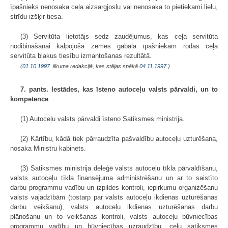
īpašnieks nenosaka ceļa aizsargjoslu vai nenosaka to pietiekami lielu,
strīdu izšķir tiesa.
(3) Servitūta lietotājs sedz zaudējumus, kas ceļa servitūta
nodibināšanai kalpojošā zemes gabala īpašniekam rodas ceļa
servitūta blakus tiesību izmantošanas rezultātā.
(
01.10.1997
. likuma redakcijā, kas stājas spēkā
04.11.1997.
)
7. pants. Iestādes, kas īsteno autoceļu valsts pārvaldi, un to
kompetence
(1) Autoceļu valsts pārvaldi īsteno Satiksmes ministrija.
(2) Kārtību, kādā tiek pārraudzīta pašvaldību autoceļu uzturēšana,
nosaka Ministru kabinets.
(3) Satiksmes ministrija deleģē valsts autoceļu tīkla pārvaldīšanu,
valsts autoceļu tīkla finansējuma administrēšanu un ar to saistīto
darbu programmu vadību un izpildes kontroli, iepirkumu organizēšanu
valsts vajadzībām (tostarp par valsts autoceļu ikdienas uzturēšanas
darbu veikšanu), valsts autoceļu ikdienas uzturēšanas darbu
plānošanu un to veikšanas kontroli, valsts autoceļu būvniecības
programmu vadību un būvniecības uzraudzību, ceļu satiksmes