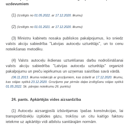
uzdevumiem
(1)
(Izslēgts no
01.05.2022.
ar
17.12.2020
. likumu)
(2)
(Izslēgts no
01.01.2021.
ar
17.12.2020
. likumu)
(3) Ministru kabinets nosaka publiskos pakalpojumus, ko sniedz
valsts akciju sabiedrība "Latvijas autoceļu uzturētājs", un to cenu
noteikšanas metodiku.
(4) Valsts autoceļu ikdienas uzturēšanas darbu nodrošināšanai
valsts akciju sabiedrība "Latvijas autoceļu uzturētājs" organizē
pakalpojumu un preču iepirkumus un uzņemas saistības savā vārdā.
(
06.11.2013
. likuma redakcijā ar grozījumiem, kas izdarīti ar
17.12.2020
. likumu,
kas stājas spēkā
23.12.2020.
Grozījums par pirmās daļas izslēgšanu stājas spēkā
01.05.2022.
Sk. pārejas noteikumu 26. punktu)
24. pants. Apkārtējās vides aizsardzība
(1) Autoceļu aizsargjoslā izbūvējamas īpašas konstrukcijas, lai
transportlīdzekļu izplūdes gāzu, trokšņu un citu kaitīgo faktoru
ietekme uz apkārtējo vidi atbilstu sanitārajām normām.