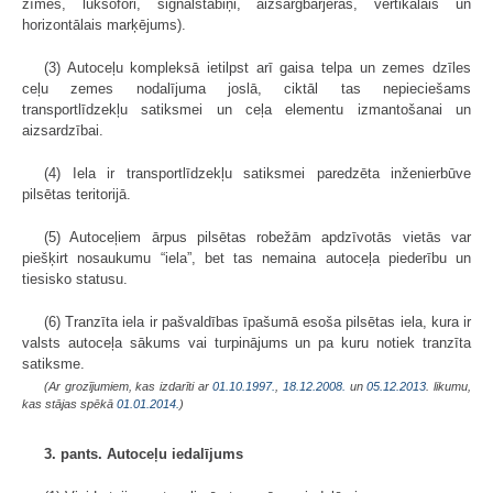
zīmes, luksofori, signālstabiņi, aizsargbarjeras, vertikālais un
horizontālais marķējums).
(3) Autoceļu kompleksā ietilpst arī gaisa telpa un zemes dzīles
ceļu zemes nodalījuma joslā, ciktāl tas nepieciešams
transportlīdzekļu satiksmei un ceļa elementu izmantošanai un
aizsardzībai.
(4) Iela ir transportlīdzekļu satiksmei paredzēta inženierbūve
pilsētas teritorijā.
(5) Autoceļiem ārpus pilsētas robežām apdzīvotās vietās var
piešķirt nosaukumu “iela”, bet tas nemaina autoceļa piederību un
tiesisko statusu.
(6) Tranzīta iela ir pašvaldības īpašumā esoša pilsētas iela, kura ir
valsts autoceļa sākums vai turpinājums un pa kuru notiek tranzīta
satiksme.
(Ar grozījumiem, kas izdarīti ar
01.10.1997.
,
18.12.2008.
un
05.12.2013
. likumu,
kas stājas spēkā
01.01.2014.
)
3. pants. Autoceļu iedalījums