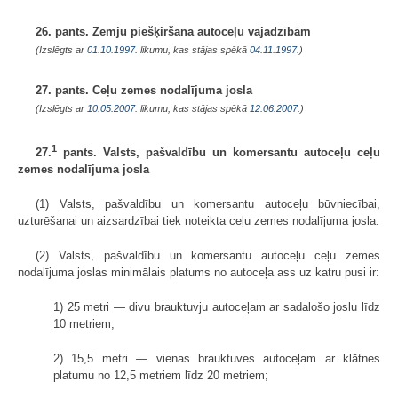
26. pants. Zemju piešķiršana autoceļu vajadzībām
(Izslēgts ar
01.10.1997
. likumu, kas stājas spēkā
04.11.1997.
)
27. pants. Ceļu zemes nodalījuma josla
(Izslēgts ar
10.05.2007
. likumu, kas stājas spēkā
12.06.2007.
)
1
27.
pants. Valsts, pašvaldību un komersantu autoceļu ceļu
zemes nodalījuma josla
(1) Valsts, pašvaldību un komersantu autoceļu būvniecībai,
uzturēšanai un aizsardzībai tiek noteikta ceļu zemes nodalījuma josla.
(2) Valsts, pašvaldību un komersantu autoceļu ceļu zemes
nodalījuma joslas minimālais platums no autoceļa ass uz katru pusi ir:
1) 25 metri — divu brauktuvju autoceļam ar sadalošo joslu līdz
10 metriem;
2) 15,5 metri — vienas brauktuves autoceļam ar klātnes
platumu no 12,5 metriem līdz 20 metriem;