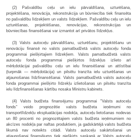
(2) Pašvaldību ceļu un ielu pārvaldīšana, uzturēšana,
projektēšana, renovācija, rekonstrukcija un būvniecība tiek finansēta
no pašvaldību līdzekļiem un valsts līdzekļiem. Pašvaldību ceļu un ielu
uzturēšanas, projektēšanas, renovācijas, rekonstrukcijas un
būvniecības finansēšanai var izmantot arī privātos līdzekļus.
(3) Valsts autoceļu pārvaldīšanu, uzturēšanu, projektēšanu un
renovāciju finansē no valsts pamatbudžetā valsts autoceļu fonda
programmai piešķirtajiem līdzekļiem. Valsts pamatbudžetā valsts
autoceļu fonda programmai piešķirtos līdzekļus izlieto arī
mērķdotācijai pašvaldību ceļu un ielu finansēšanai un attīstībai
(turpmāk — mērķdotācija) un pilsētu tranzīta ielu uzturēšanas un
atjaunošanas līdzfinansēšanai. Valsts pamatbudžetā valsts autoceļu
fonda programmai piešķirto līdzekļu izlietošanas un pilsētu tranzīta
ielu līdzfinansēšanas kārtību nosaka Ministru kabinets.
(4) Valsts budžeta finansējumu programmai "Valsts autoceļu
fonds" veido prognozētie valsts budžeta ieņēmumi no
transportlīdzekļu ekspluatācijas nodokļa, autoceļu lietošanas nodevas
un 80 procenti no prognozētajiem valsts budžeta ieņēmumiem no
akcīzes nodokļa par naftas produktiem, ja gadskārtējā valsts budžeta
likumā nav noteikts citādi. Valsts autoceļu sakārtošanai un
atjaunošanai finansējums tiek piešķirts saskaņā ar Valsts autoceļu