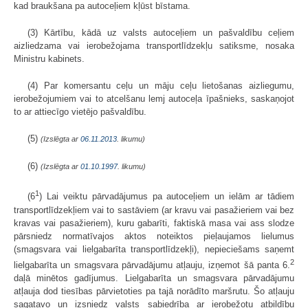
kad braukšana pa autoceļiem kļūst bīstama.
(3) Kārtību, kādā uz valsts autoceļiem un pašvaldību ceļiem
aizliedzama vai ierobežojama transportlīdzekļu satiksme, nosaka
Ministru kabinets.
(4) Par komersantu ceļu un māju ceļu lietošanas aizliegumu,
ierobežojumiem vai to atcelšanu lemj autoceļa īpašnieks, saskaņojot
to ar attiecīgo vietējo pašvaldību.
(5)
(Izslēgta ar
06.11.2013
. likumu)
(6)
(Izslēgta ar
01.10.1997
. likumu)
1
(6
) Lai veiktu pārvadājumus pa autoceļiem un ielām ar tādiem
transportlīdzekļiem vai to sastāviem (ar kravu vai pasažieriem vai bez
kravas vai pasažieriem), kuru gabarīti, faktiskā masa vai ass slodze
pārsniedz normatīvajos aktos noteiktos pieļaujamos lielumus
(smagsvara vai lielgabarīta transportlīdzekļi), nepieciešams saņemt
2
lielgabarīta un smagsvara pārvadājumu atļauju, izņemot šā panta 6.
daļā minētos gadījumus. Lielgabarīta un smagsvara pārvadājumu
atļauja dod tiesības pārvietoties pa tajā norādīto maršrutu. Šo atļauju
sagatavo un izsniedz valsts sabiedrība ar ierobežotu atbildību