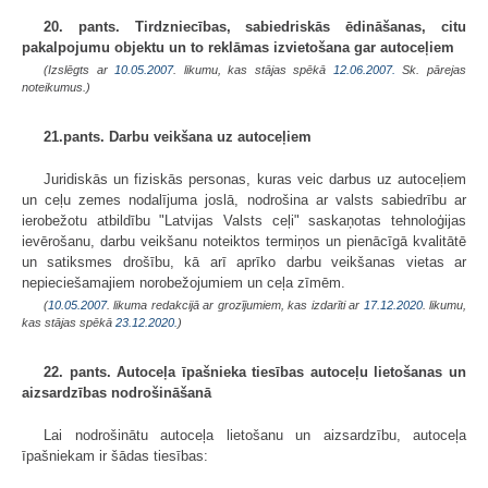
20. pants. Tirdzniecības, sabiedriskās ēdināšanas, citu
pakalpojumu objektu un to reklāmas izvietošana gar autoceļiem
(Izslēgts ar
10.05.2007
. likumu, kas stājas spēkā
12.06.2007.
Sk. pārejas
noteikumus.)
21.pants. Darbu veikšana uz autoceļiem
Juridiskās un fiziskās personas, kuras veic darbus uz autoceļiem
un ceļu zemes nodalījuma joslā, nodrošina ar valsts sabiedrību ar
ierobežotu atbildību "Latvijas Valsts ceļi" saskaņotas tehnoloģijas
ievērošanu, darbu veikšanu noteiktos termiņos un pienācīgā kvalitātē
un satiksmes drošību, kā arī aprīko darbu veikšanas vietas ar
nepieciešamajiem norobežojumiem un ceļa zīmēm.
(
10.05.2007
. likuma redakcijā ar grozījumiem, kas izdarīti ar
17.12.2020
. likumu,
kas stājas spēkā
23.12.2020.
)
22. pants. Autoceļa īpašnieka tiesības autoceļu lietošanas un
aizsardzības nodrošināšanā
Lai nodrošinātu autoceļa lietošanu un aizsardzību, autoceļa
īpašniekam ir šādas tiesības: