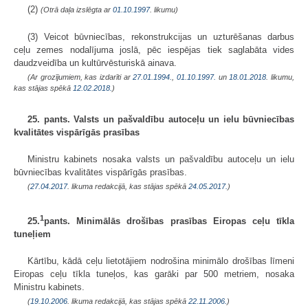
(2)
(Otrā daļa izslēgta ar
01.10.1997
. likumu)
(3) Veicot būvniecības, rekonstrukcijas un uzturēšanas darbus
ceļu zemes nodalījuma joslā, pēc iespējas tiek saglabāta vides
daudzveidība un kultūrvēsturiskā ainava.
(Ar grozījumiem, kas izdarīti ar
27.01.1994.
,
01.10.1997.
un
18.01.2018
. likumu,
kas stājas spēkā
12.02.2018.
)
25. pants. Valsts un pašvaldību autoceļu un ielu būvniecības
kvalitātes vispārīgās prasības
Ministru kabinets nosaka valsts un pašvaldību autoceļu un ielu
būvniecības kvalitātes vispārīgās prasības.
(
27.04.2017
. likuma redakcijā, kas stājas spēkā
24.05.2017.
)
1
25.
pants. Minimālās drošības prasības Eiropas ceļu tīkla
tuneļiem
Kārtību, kādā ceļu lietotājiem nodrošina minimālo drošības līmeni
Eiropas ceļu tīkla tuneļos, kas garāki par 500 metriem, nosaka
Ministru kabinets.
(
19.10.2006
. likuma redakcijā, kas stājas spēkā
22.11.2006.
)