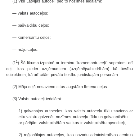
(1) Visi Latvijas autoceļi pēc to nozīmes iedalāmi:
— valsts autoceļos;
— pašvaldību ceļos;
— komersantu ceļos;
— māju ceļos.
1
(1
) Šā likuma izpratnē ar terminu "komersantu ceļi" saprotami arī
ceļi, kas pieder uzņēmumiem (uzņēmējsabiedrībām) kā tiesību
subjektiem, kā arī citām privāto tiesību juridiskajām personām.
(2) Māju ceļš nesavieno citus augstāka līmeņa ceļus.
(3) Valsts autoceļi iedalāmi:
1) galvenajos autoceļos, kas valsts autoceļu tīklu savieno ar
citu valstu galvenās nozīmes autoceļu tīklu un galvaspilsētu —
ar pārējām valstspilsētām vai kas ir valstspilsētu apvedceļi;
2) reģionālajos autoceļos, kas novadu administratīvos centrus