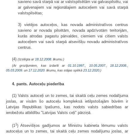
savieno savā starpā vai ar valstspilsētām vai galvaspilsētu, vai
ar galvenajiem vai reģionālajiem autoceļiem vai savā starpā
valstspilsētas;
3) vietējos autoceļos, kas novada administratīvos centrus
savieno ar novada pilsētām, novada apdzīvotām teritorijām,
kurās atrodas pagastu pārvaldes, ciemiem vai citiem valsts
autoceļiem vai savā starpā atsevišķu novadu administratīvos
centrus.
(4)
(Izslēgta ar
18.12.2008
. likumu.)
(Ar grozījumiem, kas izdarīti ar
01.10.1997.
,
10.05.2007.
,
18.12.2008.
,
05.03.2009.
un
17.12.2020
. likumu, kas stājas spēkā
23.12.2020.
)
4. pants. Autoceļu piederība
(1) Valsts autoceļi un to zemes, tai skaitā ceļu zemes nodalījuma
joslas, ar visām šo autoceļu kompleksā ietilpstošajām būvēm ir
Latvijas Republikas īpašums, kas nodots valsts sabiedrības ar
ierobežotu atbildību "Latvijas Valsts ceļi" pārziņā.
1
(1
) Atsevišķos gadījumos ar Ministru kabineta lēmumu valsts
autoceļus un to zemes, tai skaitā ceļu zemes nodalījumu joslas, ar