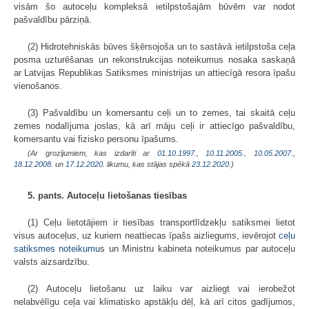
visām šo autoceļu kompleksā ietilpstošajām būvēm var nodot
pašvaldību pārziņā.
(2) Hidrotehniskās būves šķērsojoša un to sastāvā ietilpstoša ceļa
posma uzturēšanas un rekonstrukcijas noteikumus nosaka saskaņā
ar Latvijas Republikas Satiksmes ministrijas un attiecīgā resora īpašu
vienošanos.
(3) Pašvaldību un komersantu ceļi un to zemes, tai skaitā ceļu
zemes nodalījuma joslas, kā arī māju ceļi ir attiecīgo pašvaldību,
komersantu vai fizisko personu īpašums.
(Ar grozījumiem, kas izdarīti ar
01.10.1997.
,
10.11.2005.
,
10.05.2007.
,
18.12.2008.
un
17.12.2020
. likumu, kas stājas spēkā
23.12.2020.
)
5. pants. Autoceļu lietošanas tiesības
(1) Ceļu lietotājiem ir tiesības transportlīdzekļu satiksmei lietot
visus autoceļus, uz kuriem neattiecas īpašs aizliegums, ievērojot
ceļu
satiksmes noteikumu
s un Ministru kabineta noteikumus par autoceļu
valsts aizsardzību.
(2) Autoceļu lietošanu uz laiku var aizliegt vai ierobežot
nelabvēlīgu ceļa vai klimatisko apstākļu dēļ, kā arī citos gadījumos,