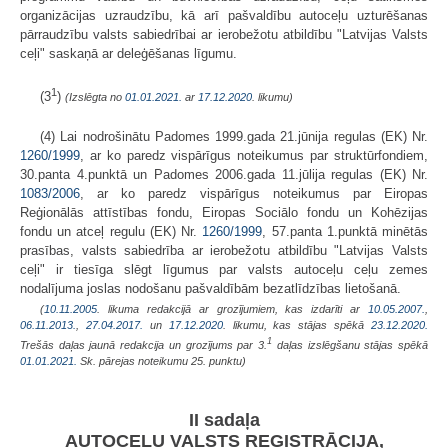
organizācijas uzraudzību, kā arī pašvaldību autoceļu uzturēšanas
pārraudzību valsts sabiedrībai ar ierobežotu atbildību "Latvijas Valsts
ceļi" saskaņā ar deleģēšanas līgumu.
1
(3
)
(Izslēgta no
01.01.2021.
ar
17.12.2020
. likumu)
(4) Lai nodrošinātu Padomes 1999.gada 21.jūnija regulas (EK) Nr.
1260/1999
, ar ko paredz vispārīgus noteikumus par struktūrfondiem,
30.panta 4.punktā un Padomes 2006.gada 11.jūlija regulas (EK) Nr.
1083/2006
, ar ko paredz vispārīgus noteikumus par Eiropas
Reģionālās attīstības fondu, Eiropas Sociālo fondu un Kohēzijas
fondu un atceļ regulu (EK) Nr.
1260/1999
, 57.panta 1.punktā minētās
prasības, valsts sabiedrība ar ierobežotu atbildību "Latvijas Valsts
ceļi" ir tiesīga slēgt līgumus par valsts autoceļu ceļu zemes
nodalījuma joslas nodošanu pašvaldībām bezatlīdzības lietošanā.
(
10.11.2005
. likuma redakcijā ar grozījumiem, kas izdarīti ar
10.05.2007.
,
06.11.2013.
,
27.04.2017.
un
17.12.2020
. likumu, kas stājas spēkā
23.12.2020.
1
Trešās daļas jaunā redakcija un grozījums par 3.
daļas izslēgšanu stājas spēkā
01.01.2021.
Sk. pārejas noteikumu 25. punktu)
II sadaļa
AUTOCEĻU VALSTS REĢISTRĀCIJA,