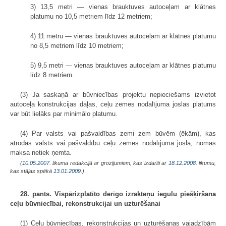
3) 13,5 metri — vienas brauktuves autoceļam ar klātnes
platumu no 10,5 metriem līdz 12 metriem;
4) 11 metru — vienas brauktuves autoceļam ar klātnes platumu
no 8,5 metriem līdz 10 metriem;
5) 9,5 metri — vienas brauktuves autoceļam ar klātnes platumu
līdz 8 metriem.
(3) Ja saskaņā ar būvniecības projektu nepieciešams izvietot
autoceļa konstrukcijas daļas, ceļu zemes nodalījuma joslas platums
var būt lielāks par minimālo platumu.
(4) Par valsts vai pašvaldības zemi zem būvēm (ēkām), kas
atrodas valsts vai pašvaldību ceļu zemes nodalījuma joslā, nomas
maksa netiek ņemta.
(
10.05.2007
. likuma redakcijā ar grozījumiem, kas izdarīti ar
18.12.2008
. likumu,
kas stājas spēkā
13.01.2009.
)
28. pants. Vispārizplatīto derīgo izrakteņu iegulu piešķiršana
ceļu būvniecībai, rekonstrukcijai un uzturēšanai
(1) Ceļu būvniecības, rekonstrukcijas un uzturēšanas vajadzībām