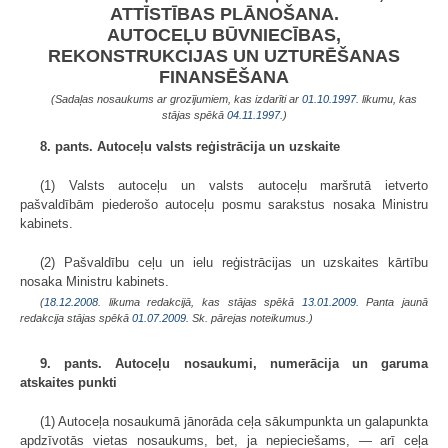
ATTĪSTĪBAS PLĀNOŠANA.
AUTOCEĻU BŪVNIECĪBAS,
REKONSTRUKCIJAS UN UZTURĒŠANAS
FINANSĒŠANA
(Sadaļas nosaukums ar grozījumiem, kas izdarīti ar
01.10.1997
. likumu, kas
stājas spēkā
04.11.1997.
)
8. pants. Autoceļu valsts reģistrācija un uzskaite
(1) Valsts autoceļu un valsts autoceļu maršrutā ietverto
pašvaldībām piederošo autoceļu posmu sarakstus nosaka Ministru
kabinets.
(2) Pašvaldību ceļu un ielu reģistrācijas un uzskaites kārtību
nosaka Ministru kabinets.
(
18.12.2008
. likuma redakcijā, kas stājas spēkā
13.01.2009.
Panta jaunā
redakcija stājas spēkā
01.07.2009.
Sk. pārejas noteikumus.)
9. pants. Autoceļu nosaukumi, numerācija un garuma
atskaites punkti
(1) Autoceļa nosaukumā jānorāda ceļa sākumpunkta un galapunkta
apdzīvotās vietas nosaukums, bet, ja nepieciešams, — arī ceļa