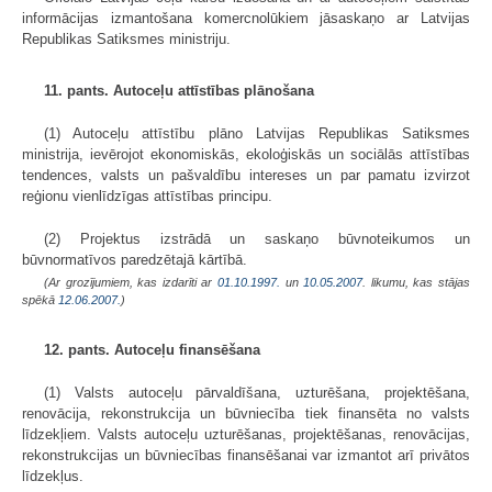
informācijas izmantošana komercnolūkiem jāsaskaņo ar Latvijas
Republikas Satiksmes ministriju.
11. pants. Autoceļu attīstības plānošana
(1) Autoceļu attīstību plāno Latvijas Republikas Satiksmes
ministrija, ievērojot ekonomiskās, ekoloģiskās un sociālās attīstības
tendences, valsts un pašvaldību intereses un par pamatu izvirzot
reģionu vienlīdzīgas attīstības principu.
(2) Projektus izstrādā un saskaņo būvnoteikumos un
būvnormatīvos paredzētajā kārtībā.
(Ar grozījumiem, kas izdarīti ar
01.10.1997.
un
10.05.2007
. likumu, kas stājas
spēkā
12.06.2007.
)
12. pants. Autoceļu finansēšana
(1) Valsts autoceļu pārvaldīšana, uzturēšana, projektēšana,
renovācija, rekonstrukcija un būvniecība tiek finansēta no valsts
līdzekļiem. Valsts autoceļu uzturēšanas, projektēšanas, renovācijas,
rekonstrukcijas un būvniecības finansēšanai var izmantot arī privātos
līdzekļus.