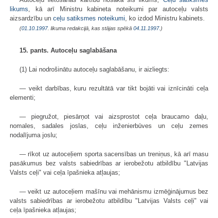
likums
, kā arī Ministru kabineta noteikumi par autoceļu valsts
aizsardzību un
ceļu satiksmes noteikumi
, ko izdod Ministru kabinets.
(
01.10.1997
. likuma redakcijā, kas stājas spēkā
04.11.1997.
)
15. pants. Autoceļu saglabāšana
(1) Lai nodrošinātu autoceļu saglabāšanu, ir aizliegts:
— veikt darbības, kuru rezultātā var tikt bojāti vai iznīcināti ceļa
elementi;
— piegružot, piesārņot vai aizsprostot ceļa braucamo daļu,
nomales, sadales joslas, ceļu inženierbūves un ceļu zemes
nodalījuma joslu;
— rīkot uz autoceļiem sporta sacensības un treniņus, kā arī masu
pasākumus bez valsts sabiedrības ar ierobežotu atbildību "Latvijas
Valsts ceļi" vai ceļa īpašnieka atļaujas;
— veikt uz autoceļiem mašīnu vai mehānismu izmēģinājumus bez
valsts sabiedrības ar ierobežotu atbildību "Latvijas Valsts ceļi" vai
ceļa īpašnieka atļaujas;