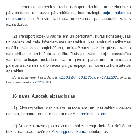
— izmantot autoceļus tādu transportlīdzekļu un mehānismu
pārvietošanai un kravu pārvadāšanai, kas aizliegti
ceļu satiksmes
noteikumos
un Ministru kabineta noteikumos par autoceļu valsts
aizsardzību.
(2) Transportlīdzekļu vadītājiem un personām, kuras konstatējušas
uz ceļiem vai ceļa inženierbūvēs apstākļus, kas apdraud satiksmes
drošību vai ceļa saglabāšanu, nekavējoties par to jāziņo valsts
sabiedrībai ar ierobežotu atbildību "Latvijas Valsts ceļi", pašvaldību
vai ceļu policijas iestādēm, kā arī jāveic pasākumi, lai brīdinātu
pārējos satiksmes dalībniekus un, ja iespējams, novērstu konstatētos
apstākļus.
(Ar grozījumiem, kas izdarīti ar
01.10.1997.
,
10.11.2005.
un
17.12.2020
. likumu,
kas stājas spēkā
23.12.2020.
)
16. pants. Autoceļu aizsargjoslas
(1) Aizsargjoslas gar valsts autoceļiem un pašvaldību ceļiem
nosaka, izmanto un uztur saskaņā ar
Aizsargjoslu likumu
.
(2) Autoceļu aizsargjoslas zemes paliek zemju lietotāju rīcībā un
tiek izmantotas, ievērojot
Aizsargjoslu likuma
noteikumus.