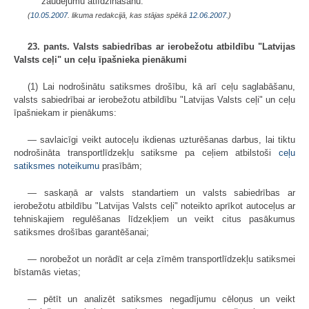
zaudējumu atlīdzināšanu.
(
10.05.2007
. likuma redakcijā, kas stājas spēkā
12.06.2007.
)
23. pants. Valsts sabiedrības ar ierobežotu atbildību "Latvijas
Valsts ceļi" un ceļu īpašnieka pienākumi
(1) Lai nodrošinātu satiksmes drošību, kā arī ceļu saglabāšanu,
valsts sabiedrībai ar ierobežotu atbildību "Latvijas Valsts ceļi" un ceļu
īpašniekam ir pienākums:
— savlaicīgi veikt autoceļu ikdienas uzturēšanas darbus, lai tiktu
nodrošināta transportlīdzekļu satiksme pa ceļiem atbilstoši
ceļu
satiksmes noteikumu
prasībām;
— saskaņā ar valsts standartiem un valsts sabiedrības ar
ierobežotu atbildību "Latvijas Valsts ceļi" noteikto aprīkot autoceļus ar
tehniskajiem regulēšanas līdzekļiem un veikt citus pasākumus
satiksmes drošības garantēšanai;
— norobežot un norādīt ar ceļa zīmēm transportlīdzekļu satiksmei
bīstamās vietas;
— pētīt un analizēt satiksmes negadījumu cēloņus un veikt