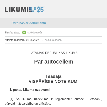
Darbības ar dokumentu
Tiesību akts:
spēkā esošs
Attēlotā redakcija: 01.05.2022. - ... /
Spēkā esošā
LATVIJAS REPUBLIKAS LIKUMS
Par autoceļiem
I sadaļa
VISPĀRĪGIE NOTEIKUMI
1. pants. Likuma uzdevumi
(1) Šā likuma uzdevums ir reglamentēt autoceļu lietošanu,
pārvaldi, aizsardzību un attīstību.