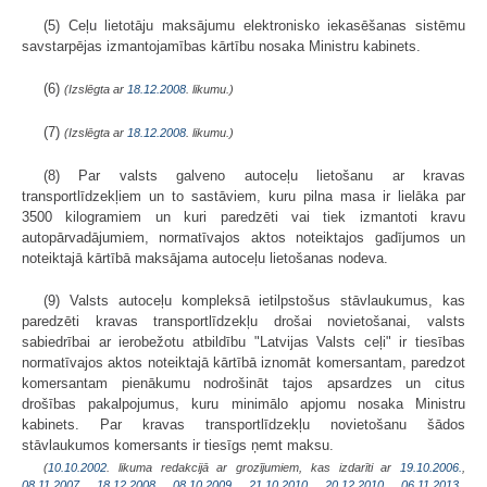
(5) Ceļu lietotāju maksājumu elektronisko iekasēšanas sistēmu
savstarpējas izmantojamības kārtību nosaka Ministru kabinets.
(6)
(Izslēgta ar
18.12.2008
. likumu.)
(7)
(Izslēgta ar
18.12.2008
. likumu.)
(8) Par valsts galveno autoceļu lietošanu ar kravas
transportlīdzekļiem un to sastāviem, kuru pilna masa ir lielāka par
3500 kilogramiem un kuri paredzēti vai tiek izmantoti kravu
autopārvadājumiem, normatīvajos aktos noteiktajos gadījumos un
noteiktajā kārtībā maksājama autoceļu lietošanas nodeva.
(9) Valsts autoceļu kompleksā ietilpstošus stāvlaukumus, kas
paredzēti kravas transportlīdzekļu drošai novietošanai, valsts
sabiedrībai ar ierobežotu atbildību "Latvijas Valsts ceļi" ir tiesības
normatīvajos aktos noteiktajā kārtībā iznomāt komersantam, paredzot
komersantam pienākumu nodrošināt tajos apsardzes un citus
drošības pakalpojumus, kuru minimālo apjomu nosaka Ministru
kabinets. Par kravas transportlīdzekļu novietošanu šādos
stāvlaukumos komersants ir tiesīgs ņemt maksu.
(
10.10.2002
. likuma redakcijā ar grozījumiem, kas izdarīti ar
19.10.2006.
,
08.11.2007.
,
18.12.2008.
,
08.10.2009.
,
21.10.2010.
,
20.12.2010.
,
06.11.2013.
,