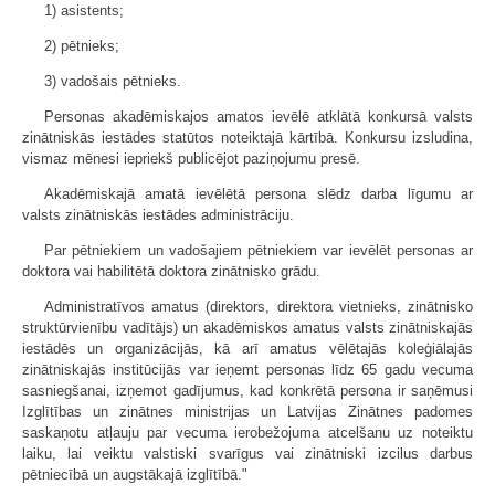
1) asistents;
2) pētnieks;
3) vadošais pētnieks.
Personas akadēmiskajos amatos ievēlē atklātā konkursā valsts
zinātniskās iestādes statūtos noteiktajā kārtībā. Konkursu izsludina,
vismaz mēnesi iepriekš publicējot paziņojumu presē.
Akadēmiskajā amatā ievēlētā persona slēdz darba līgumu ar
valsts zinātniskās iestādes administrāciju.
Par pētniekiem un vadošajiem pētniekiem var ievēlēt personas ar
doktora vai habilitētā doktora zinātnisko grādu.
Administratīvos amatus (direktors, direktora vietnieks, zinātnisko
struktūrvienību vadītājs) un akadēmiskos amatus valsts zinātniskajās
iestādēs un organizācijās, kā arī amatus vēlētajās koleģiālajās
zinātniskajās institūcijās var ieņemt personas līdz 65 gadu vecuma
sasniegšanai, izņemot gadījumus, kad konkrētā persona ir saņēmusi
Izglītības un zinātnes ministrijas un Latvijas Zinātnes padomes
saskaņotu atļauju par vecuma ierobežojuma atcelšanu uz noteiktu
laiku, lai veiktu valstiski svarīgus vai zinātniski izcilus darbus
pētniecībā un augstākajā izglītībā."