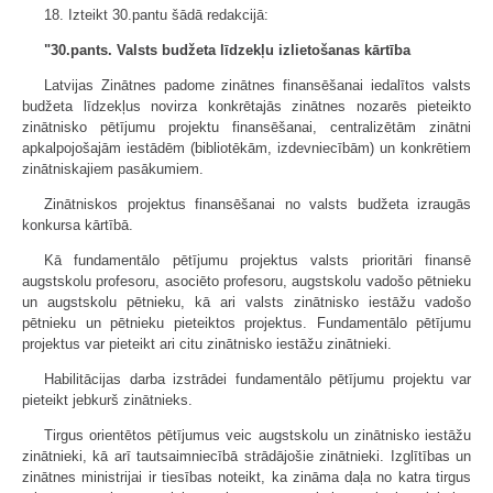
18. Izteikt 30.pantu šādā redakcijā:
"30.pants. Valsts budžeta līdzekļu izlietošanas kārtība
Latvijas Zinātnes padome zinātnes finansēšanai iedalītos valsts
budžeta līdzekļus novirza konkrētajās zinātnes nozarēs pieteikto
zinātnisko pētījumu projektu finansēšanai, centralizētām zinātni
apkalpojošajām iestādēm (bibliotēkām, izdevniecībām) un konkrētiem
zinātniskajiem pasākumiem.
Zinātniskos projektus finansēšanai no valsts budžeta izraugās
konkursa kārtībā.
Kā fundamentālo pētījumu projektus valsts prioritāri finansē
augstskolu profesoru, asociēto profesoru, augstskolu vadošo pētnieku
un augstskolu pētnieku, kā ari valsts zinātnisko iestāžu vadošo
pētnieku un pētnieku pieteiktos projektus. Fundamentālo pētījumu
projektus var pieteikt ari citu zinātnisko iestāžu zinātnieki.
Habilitācijas darba izstrādei fundamentālo pētījumu projektu var
pieteikt jebkurš zinātnieks.
Tirgus orientētos pētījumus veic augstskolu un zinātnisko iestāžu
zinātnieki, kā arī tautsaimniecībā strādājošie zinātnieki. Izglītības un
zinātnes ministrijai ir tiesības noteikt, ka zināma daļa no katra tirgus