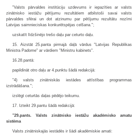
"Valsts pārvaldes institūciju uzdevums ir iepazīties ar valsts
zinātnisko iestāžu pētījumu rezultātiem atbilstoši savai valsts
pārvaldes sfērai un dot atzinumu par pētījumu rezultātu nozīmi
Latvijas saimnieciskas konkurētspējas celšana.";
uzskatīt līdzšinējo trešo daļu par ceturto daļu.
15. Aizstāt 25.panta pirmajā daļā vārdus "Latvijas Republikas
Ministra Padome" ar vārdiem "Ministru kabinets".
16.28.pantā:
papildināt otro daļu ar 4.punktu šādā redakcijā:
"4) valsts zinātniskās iestādes attīstības programmas
izstrādāšana.";
izslēgt ceturtās daļas pēdējo teikumu.
17. Izteikt 29.pantu šādā redakcijā:
"29.pants. Valsts zinātnisko iestāžu akadēmisko amatu
sistēma
Valsts zinātniskajās iestādēs ir šādi akadēmiskie amati: