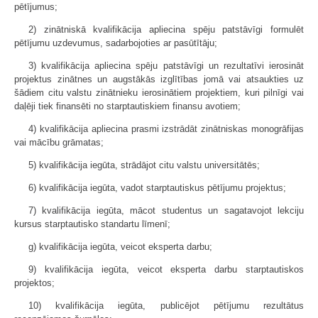
pētījumus;
2) zinātniskā kvalifikācija apliecina spēju patstāvīgi formulēt
pētījumu uzdevumus, sadarbojoties ar pasūtītāju;
3) kvalifikācija apliecina spēju patstāvīgi un rezultatīvi ierosināt
projektus zinātnes un augstākās izglītības jomā vai atsaukties uz
šādiem citu valstu zinātnieku ierosinātiem projektiem, kuri pilnīgi vai
daļēji tiek finansēti no starptautiskiem finansu avotiem;
4) kvalifikācija apliecina prasmi izstrādāt zinātniskas monogrāfijas
vai mācību grāmatas;
5) kvalifikācija iegūta, strādājot citu valstu universitātēs;
6) kvalifikācija iegūta, vadot starptautiskus pētījumu projektus;
7) kvalifikācija iegūta, mācot studentus un sagatavojot lekciju
kursus starptautisko standartu līmenī;
g) kvalifikācija iegūta, veicot eksperta darbu;
9) kvalifikācija iegūta, veicot eksperta darbu starptautiskos
projektos;
10) kvalifikācija iegūta, publicējot pētījumu rezultātus