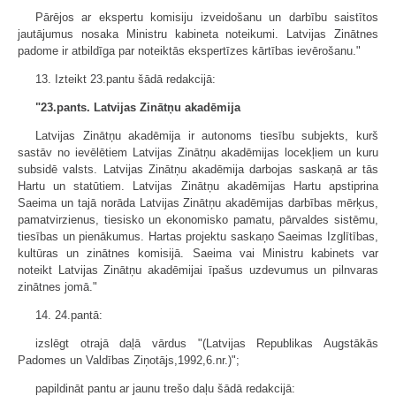
Pārējos ar ekspertu komisiju izveidošanu un darbību saistītos
jautājumus nosaka Ministru kabineta noteikumi. Latvijas Zinātnes
padome ir atbildīga par noteiktās ekspertīzes kārtības ievērošanu."
13. Izteikt 23.pantu šādā redakcijā:
"23.pants. Latvijas Zinātņu akadēmija
Latvijas Zinātņu akadēmija ir autonoms tiesību subjekts, kurš
sastāv no ievēlētiem Latvijas Zinātņu akadēmijas locekļiem un kuru
subsidē valsts. Latvijas Zinātņu akadēmija darbojas saskaņā ar tās
Hartu un statūtiem. Latvijas Zinātņu akadēmijas Hartu apstiprina
Saeima un tajā norāda Latvijas Zinātņu akadēmijas darbības mērķus,
pamatvirzienus, tiesisko un ekonomisko pamatu, pārvaldes sistēmu,
tiesības un pienākumus. Hartas projektu saskaņo Saeimas Izglītības,
kultūras un zinātnes komisijā. Saeima vai Ministru kabinets var
noteikt Latvijas Zinātņu akadēmijai īpašus uzdevumus un pilnvaras
zinātnes jomā."
14. 24.pantā:
izslēgt otrajā daļā vārdus "(Latvijas Republikas Augstākās
Padomes un Valdības Ziņotājs,1992,6.nr.)";
papildināt pantu ar jaunu trešo daļu šādā redakcijā: