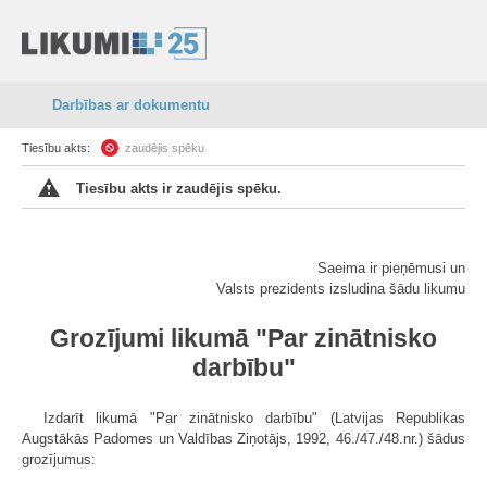
Darbības ar dokumentu
Tiesību akts:
zaudējis spēku
Tiesību akts ir zaudējis spēku.
Saeima ir pieņēmusi un
Valsts prezidents izsludina šādu likumu
Grozījumi likumā "Par zinātnisko
darbību"
Izdarīt likumā "Par zinātnisko darbību" (Latvijas Republikas
Augstākās Padomes un Valdības Ziņotājs, 1992, 46./47./48.nr.) šādus
grozījumus: