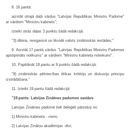
8. 16.pantā:
aizstāt otrajā daļā vārdus "Latvijas Republikas Ministru Padome"
ar vārdiem "Ministru kabinets";
izteikt otrās daļas 3.punktu šādā redakcijā:
"3) dibina, reorganizē un likvidē valsts zinātniskās iestādes;".
9. Aizstāt 17.pantā vārdus "Latvijas Republikas Ministru Padomes
apstiprināts nolikums" ar vārdiem "Ministru kabineta noteikumi".
10. Papildināt 18.pantu ar 9.punktu šādā redakcijā:
"9) zinātniskās pētniecības ētikas kritēriju un diskusiju principu
izstrādāšana."
11. Izteikt 19.pantu šādā redakcijā:
"19.pants. Latvijas Zinātnes padomes sastāvs
Latvijas Zinātnes padomē tiek deleģēti pārstāvji no:
1) Ministru kabineta - viens;
2) Latvijas Zinātņu akadēmijas -divi;