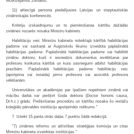
recenzējamos žurnālos;
11) attiecīgā persona piedalījusies Latvijas un starptautiskās
zinātniskajās konferencēs.
Kritēriju izskaidrojumu un to piemērošanas kārtību dažādās
zinātnes nozarēs nosaka Ministru kabinets.
Habilitāciju veic Ministru kabineta noteiktajā kārtībā habilitācijas
padome vai saskaņā ar Augstskolu likumu izveidota paplašinātā
habilitācijas padome. Paplašinātā habilitācijas padome var habilitēt
zinātņu doktoru, kurš ir iesniedzis dokumentus ievēlēšanai par
profesoru konkursa kārtībā un kura sasniegumi atbilst habilitācijas
prasībām. Paplašinātā habilitācijas padome habilitāciju veic
(apstiprina vai noraida) pirms profesora vai asociētā profesora
vēlēšanām.
Universitātes un akadēmijas par īpašiem nopelniem zinātnē vai
mācību darbā var piešķirt Goda doktora (Doctor honoris causa,
Dr.h.c.) grādu. Piešķiršanas procedūru un kārtību nosaka šo iestāžu
koleģiālo pārvaldes institūciju apstiprināts nolikums."
7. Izteikt 15.panta otrās daļas 7.punktu šādā redakcijā:
"7) zinātnes reformu un attīstības stratēģijas komisija un citas
Ministru kabineta izveidotas institūcijas."