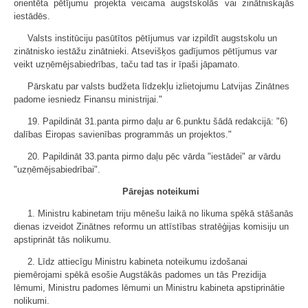
orientēta pētījumu projekta veicama augstskolās vai zinātniskajās
iestādēs.
Valsts institūciju pasūtītos pētījumus var izpildīt augstskolu un
zinātnisko iestāžu zinātnieki. Atsevišķos gadījumos pētījumus var
veikt uzņēmējsabiedrības, taču tad tas ir īpaši jāpamato.
Pārskatu par valsts budžeta līdzekļu izlietojumu Latvijas Zinātnes
padome iesniedz Finansu ministrijai."
19. Papildināt 31.panta pirmo daļu ar 6.punktu šādā redakcijā: "6)
dalības Eiropas savienības programmās un projektos."
20. Papildināt 33.panta pirmo daļu pēc vārda "iestādei" ar vārdu
"uzņēmējsabiedrībai".
Pārejas noteikumi
1. Ministru kabinetam triju mēnešu laikā no likuma spēkā stāšanās
dienas izveidot Zinātnes reformu un attīstības stratēģijas komisiju un
apstiprināt tās nolikumu.
2. Līdz attiecīgu Ministru kabineta noteikumu izdošanai
piemērojami spēkā esošie Augstākās padomes un tās Prezidija
lēmumi, Ministru padomes lēmumi un Ministru kabineta apstiprinātie
nolikumi.