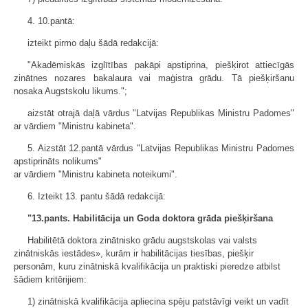
4. 10.pantā:
izteikt pirmo daļu šādā redakcijā:
"Akadēmiskās izglītības pakāpi apstiprina, piešķirot attiecīgās
zinātnes nozares bakalaura vai maģistra grādu. Tā piešķiršanu
nosaka Augstskolu likums.";
aizstāt otrajā daļā vārdus "Latvijas Republikas Ministru Padomes"
ar vārdiem "Ministru kabineta".
5. Aizstāt 12.pantā vārdus "Latvijas Republikas Ministru Padomes
apstiprināts nolikums"
ar vārdiem "Ministru kabineta noteikumi".
6. Izteikt 13. pantu šādā redakcijā:
"13.pants. Habilitācija un Goda doktora grāda piešķiršana
Habilitētā doktora zinātnisko grādu augstskolas vai valsts
zinātniskās iestādes», kurām ir habilitācijas tiesības, piešķir
personām, kuru zinātniskā kvalifikācija un praktiski pieredze atbilst
šādiem kritērijiem:
1) zinātniskā kvalifikācija apliecina spēju patstāvīgi veikt un vadīt