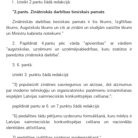
l . Izteikt 2.pantu šādā redakcijā:
"2.pants. Zinātniskās darbības tiesiskais pamats
Zinātniskās darbības tiesiskais pamats ir šis likums, Izglītības
likums, Augstskolu likums un citi ar zinātni un studijām saistītie likumi
un Ministru kabineta noteikumi."
2. Papildināt 4.pantu pēc vārda "apvienības" ar vārdiem
"augstskolas, uzņēmumi un uzņēmējsabiedrības, kuru statūtos ir
paredzēta zinātniskā darbība".
3. 6. pantā:
izteikt 3. punktu šādā redakcijā:
"3) popularizēt zinātnes sasniegumus un atziņas, dot atzinumus
par moderno tehnoloģiju un organizatorisko paņēmienu izmantošanas
iespējām Latvijas saimnieciskās konkurētspējas celšanai;";
papildināt pantu ar 6. un 7.punktu šādā redakcijā:
"6) piedalīties tādu pētījumu uzdevumu formulēšanā, kuru mērķis ir
Latvijas saimnieciskās konkurētspējas celšana un nacionālās
identitātes attīstīšana;
7) piedalīties izglītības sistēmas modernizēšanā."