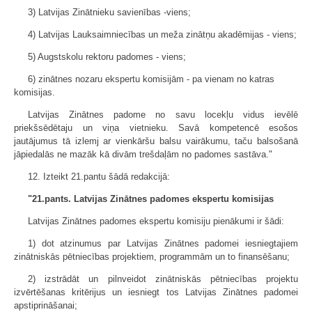
3) Latvijas Zinātnieku savienības -viens;
4) Latvijas Lauksaimniecības un meža zinātņu akadēmijas - viens;
5) Augstskolu rektoru padomes - viens;
6) zinātnes nozaru ekspertu komisijām - pa vienam no katras
komisijas.
Latvijas Zinātnes padome no savu locekļu vidus ievēlē
priekšsēdētaju un viņa vietnieku. Savā kompetencē esošos
jautājumus tā izlemj ar vienkāršu balsu vairākumu, taču balsošanā
jāpiedalās ne mazāk kā divām trešdaļām no padomes sastāva."
12. Izteikt 21.pantu šādā redakcijā:
"21.pants. Latvijas Zinātnes padomes ekspertu komisijas
Latvijas Zinātnes padomes ekspertu komisiju pienākumi ir šādi:
1) dot atzinumus par Latvijas Zinātnes padomei iesniegtajiem
zinātniskās pētniecības projektiem, programmām un to finansēšanu;
2) izstrādāt un pilnveidot zinātniskās pētniecības projektu
izvērtēšanas kritērijus un iesniegt tos Latvijas Zinātnes padomei
apstiprināšanai;