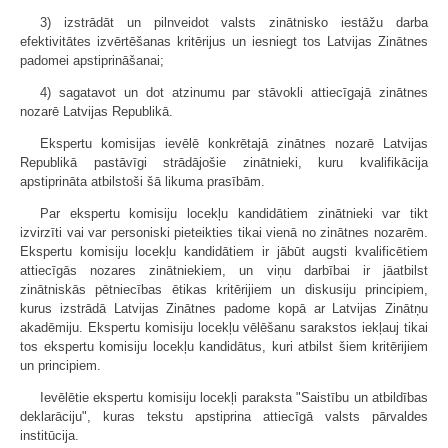
3) izstrādāt un pilnveidot valsts zinātnisko iestāžu darba
efektivitātes izvērtēšanas kritērijus un iesniegt tos Latvijas Zinātnes
padomei apstiprināšanai;
4) sagatavot un dot atzinumu par stāvokli attiecīgajā zinātnes
nozarē Latvijas Republikā.
Ekspertu komisijas ievēlē konkrētajā zinātnes nozarē Latvijas
Republikā pastāvīgi strādājošie zinātnieki, kuru kvalifikācija
apstiprināta atbilstoši šā likuma prasībām.
Par ekspertu komisiju locekļu kandidātiem zinātnieki var tikt
izvirzīti vai var personiski pieteikties tikai vienā no zinātnes nozarēm.
Ekspertu komisiju locekļu kandidātiem ir jābūt augsti kvalificētiem
attiecīgās nozares zinātniekiem, un viņu darbībai ir jāatbilst
zinātniskās pētniecības ētikas kritērijiem un diskusiju principiem,
kurus izstrādā Latvijas Zinātnes padome kopā ar Latvijas Zinātņu
akadēmiju. Ekspertu komisiju locekļu vēlēšanu sarakstos iekļauj tikai
tos ekspertu komisiju locekļu kandidātus, kuri atbilst šiem kritērijiem
un principiem.
Ievēlētie ekspertu komisiju locekļi paraksta "Saistību un atbildības
deklarāciju", kuras tekstu apstiprina attiecīgā valsts pārvaldes
institūcija.