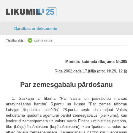
Darbības ar dokumentu
Tiesību akts:
spēkā esošs
Ministru kabineta rīkojums Nr.385
Rīgā 2002.gada 17.jūlijā (prot. Nr.29, 12.§)
Par zemesgabalu pārdošanu
1. Saskaņā ar likuma "Par valsts un pašvaldību mantas
atsavināšanas kārtību" 5.pantu un likuma "Par zemes reformu
Latvijas Republikas pilsētās" 28.panta sesto daļu atļaut Valsts
nekustamā īpašuma aģentūrai pārdot zemesgabalus (pielikums), kas
ierakstīti zemesgrāmatā uz valsts vārda Finansu ministrijas personā,
ēku (būvju) īpašniekiem (kopīpašniekiem), kuru īpašums atrodas uz
attiecīgajiem zemesgabaliem. Zemesgabalus pārdot par vienošanās