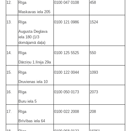
12.
Rīga
0100 047 0108
458
Maskavas iela 205
13.
Rīga
0100 121 0986
1524
Augusta Deglava
iela 180 (1/3
domājamā daļa)
14.
Rīga
0100 125 5525
550
Dārziņu 1.līnija 29a
15.
Rīga
0100 122 0044
1093
Druvienas iela 10
16.
Rīga
0100 050 0173
2073
Buru iela 5
17.
Rīga
0100 022 2008
208
Brīvības iela 64