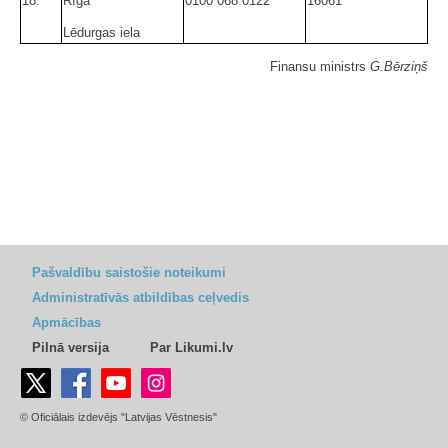
18.
Rīga
0100 068 0122
16061
Lēdurgas iela
Finansu ministrs
G.Bērziņš
Pašvaldību saistošie noteikumi
Administratīvās atbildības ceļvedis
Apmācības
Pilnā versija
Par Likumi.lv
© Oficiālais izdevējs "Latvijas Vēstnesis"