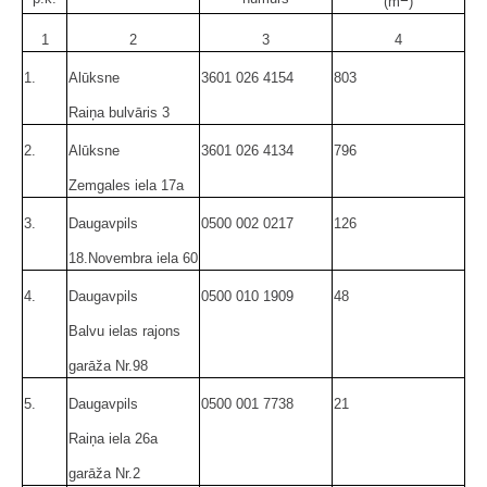
(m
)
1
2
3
4
1.
Alūksne
3601 026 4154
803
Raiņa bulvāris 3
2.
Alūksne
3601 026 4134
796
Zemgales iela 17a
3.
Daugavpils
0500 002 0217
126
18.Novembra iela 60
4.
Daugavpils
0500 010 1909
48
Balvu ielas rajons
garāža Nr.98
5.
Daugavpils
0500 001 7738
21
Raiņa iela 26a
garāža Nr.2