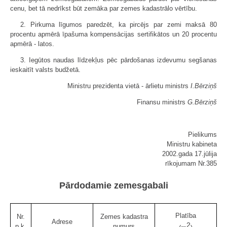
cenu, bet tā nedrīkst būt zemāka par zemes kadastrālo vērtību.
2. Pirkuma līgumos paredzēt, ka pircējs par zemi maksā 80
procentu apmērā īpašuma kompensācijas sertifikātos un 20 procentu
apmērā - latos.
3. Iegūtos naudas līdzekļus pēc pārdošanas izdevumu segšanas
ieskaitīt valsts budžetā.
Ministru prezidenta vietā - ārlietu ministrs
I.Bērziņš
Finansu ministrs
G.Bērziņš
Pielikums
Ministru kabineta
2002.gada 17.jūlija
rīkojumam Nr.385
Pārdodamie zemesgabali
Platība
Nr.
Zemes kadastra
Adrese
2
p.k.
numurs