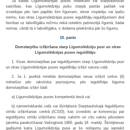
Ja kādas Līgumslēdzējas puses noteikumi vai starptautiskas
saistības, kas Līgumslēdzēju pušu starpā pastāv pašlaik vai
izveidojas pēc tam papildu šim līgumam, ietver vispārēju vai īpašu
normu, kas otras Līgumslēdzējas puses ieguldītāju ieguldījumiem dod
tiesības uz labvēlīgāku režīmu nekā noteikts pašreizējā līgumā, šādai
normai, ciktāl tā ir labvēlīgāka, ir dodama priekšroka pār šo līgumu.
10. pants
Domstarpību izšķiršana starp Līgumslēdzēju pusi un otras
Līgumslēdzējas puses ieguldītāju
1. Visas domstarpības par ieguldījumiem starp Līgumslēdzēju pusi
un otras Līgumslēdzējas puses ieguldītāju izšķir sarunu ceļā.
2. Ja 1. punktā minētās domstarpības nevar izšķirt sešos (6)
mēnešos pēc rakstiska paziņojuma, pēc ieguldītāja lūguma
domstarpības izšķir šādi:
a) Līgumslēdzējas puses kompetentā tiesā vai
b) samierināšanās ceļā vai šķīrējtiesā Starptautiskajā Ieguldījumu
strīdu izšķiršanas centrā (
ICSID
), kas izveidots ar konvenciju par
ieguldījumu strīdu izšķiršanu starp valstīm un citu valstu pilsoņiem
(atvērta parakstīšanai Vašingtonā 1965. gada 18. martā). Šķīrējtiesas
gadījumā katra Līgumslēdzēja puse ar šo nolīgumu jau iepriekš