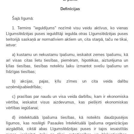
Definīcijas
Šajā līgumā:
1. Termins "ieguldījums" nozīmē visu veidu aktīvus, ko vienas
Līgumslēdzējas puses ieguldītāji iegulda otras Līgumslēdzējas puses
teritorijā saskaņā ar normatīviem aktiem un, cita starpā, taču ne tikai,
ietver:
a) kustamu un nekustamu īpašumu, ieskaitot zemes īpašumu, kā
arī visas citas lietu tiesības, piemēram, hipotēkas, aizturējuma un
ķīlas tiesības, tiesības noteiktu laiku izmantot svešu īpašumu un
līdzīgas tiesības;
b) akcijas, pajas, ķīlu zīmes un cita veida dalību
uzņēmējsabiedrībās;
c) prasības par naudu un visa veida darbību, kam ir ekonomiska
vērtība, ieskaitot visus aizdevumus, kas piešķirti ekonomiskas
vērtības iegūšanai;
d) intelektuālā īpašuma tiesības, kā noteikts daudzpusējos
līgumos, kas noslēgti Pasaules Intelektuālā īpašuma organizācijas
aizgādībā, ciktāl abas Līgumslēdzējas puses ir tajos iesaistītās