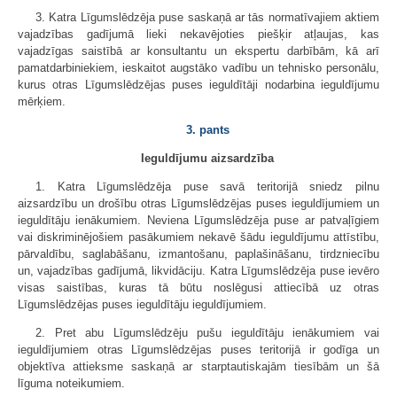
3. Katra Līgumslēdzēja puse saskaņā ar tās normatīvajiem aktiem
vajadzības gadījumā lieki nekavējoties piešķir atļaujas, kas
vajadzīgas saistībā ar konsultantu un ekspertu darbībām, kā arī
pamatdarbiniekiem, ieskaitot augstāko vadību un tehnisko personālu,
kurus otras Līgumslēdzējas puses ieguldītāji nodarbina ieguldījumu
mērķiem.
3. pants
Ieguldījumu aizsardzība
1. Katra Līgumslēdzēja puse savā teritorijā sniedz pilnu
aizsardzību un drošību otras Līgumslēdzējas puses ieguldījumiem un
ieguldītāju ienākumiem. Neviena Līgumslēdzēja puse ar patvaļīgiem
vai diskriminējošiem pasākumiem nekavē šādu ieguldījumu attīstību,
pārvaldību, saglabāšanu, izmantošanu, paplašināšanu, tirdzniecību
un, vajadzības gadījumā, likvidāciju. Katra Līgumslēdzēja puse ievēro
visas saistības, kuras tā būtu noslēgusi attiecībā uz otras
Līgumslēdzējas puses ieguldītāju ieguldījumiem.
2. Pret abu Līgumslēdzēju pušu ieguldītāju ienākumiem vai
ieguldījumiem otras Līgumslēdzējas puses teritorijā ir godīga un
objektīva attieksme saskaņā ar starptautiskajām tiesībām un šā
līguma noteikumiem.