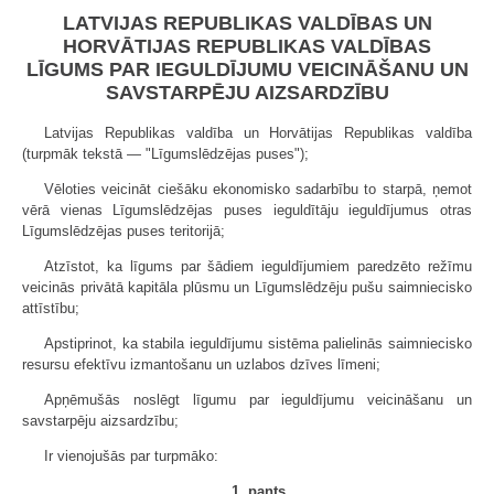
LATVIJAS REPUBLIKAS VALDĪBAS UN
HORVĀTIJAS REPUBLIKAS VALDĪBAS
LĪGUMS PAR IEGULDĪJUMU VEICINĀŠANU UN
SAVSTARPĒJU AIZSARDZĪBU
Latvijas Republikas valdība un Horvātijas Republikas valdība
(turpmāk tekstā — "Līgumslēdzējas puses");
Vēloties veicināt ciešāku ekonomisko sadarbību to starpā, ņemot
vērā vienas Līgumslēdzējas puses ieguldītāju ieguldījumus otras
Līgumslēdzējas puses teritorijā;
Atzīstot, ka līgums par šādiem ieguldījumiem paredzēto režīmu
veicinās privātā kapitāla plūsmu un Līgumslēdzēju pušu saimniecisko
attīstību;
Apstiprinot, ka stabila ieguldījumu sistēma palielinās saimniecisko
resursu efektīvu izmantošanu un uzlabos dzīves līmeni;
Apņēmušās noslēgt līgumu par ieguldījumu veicināšanu un
savstarpēju aizsardzību;
Ir vienojušās par turpmāko:
1. pants