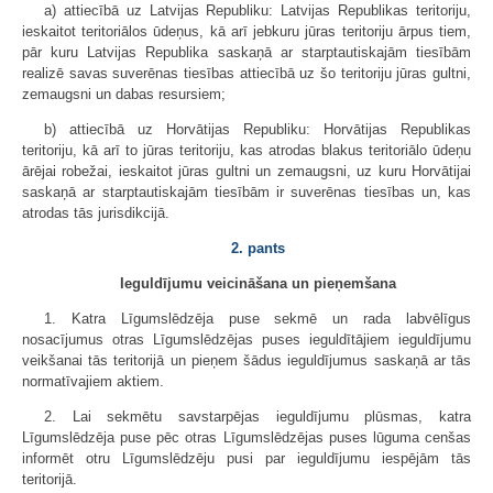
a) attiecībā uz Latvijas Republiku: Latvijas Republikas teritoriju,
ieskaitot teritoriālos ūdeņus, kā arī jebkuru jūras teritoriju ārpus tiem,
pār kuru Latvijas Republika saskaņā ar starptautiskajām tiesībām
realizē savas suverēnas tiesības attiecībā uz šo teritoriju jūras gultni,
zemaugsni un dabas resursiem;
b) attiecībā uz Horvātijas Republiku: Horvātijas Republikas
teritoriju, kā arī to jūras teritoriju, kas atrodas blakus teritoriālo ūdeņu
ārējai robežai, ieskaitot jūras gultni un zemaugsni, uz kuru Horvātijai
saskaņā ar starptautiskajām tiesībām ir suverēnas tiesības un, kas
atrodas tās jurisdikcijā.
2. pants
Ieguldījumu veicināšana un pieņemšana
1. Katra Līgumslēdzēja puse sekmē un rada labvēlīgus
nosacījumus otras Līgumslēdzējas puses ieguldītājiem ieguldījumu
veikšanai tās teritorijā un pieņem šādus ieguldījumus saskaņā ar tās
normatīvajiem aktiem.
2. Lai sekmētu savstarpējas ieguldījumu plūsmas, katra
Līgumslēdzēja puse pēc otras Līgumslēdzējas puses lūguma cenšas
informēt otru Līgumslēdzēju pusi par ieguldījumu iespējām tās
teritorijā.