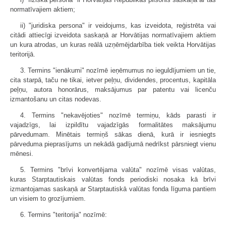
normatīvajiem aktiem;
ii) "juridiska persona" ir veidojums, kas izveidota, reģistrēta vai
citādi attiecīgi izveidota saskaņā ar Horvātijas normatīvajiem aktiem
un kura atrodas, un kuras reālā uzņēmējdarbība tiek veikta Horvātijas
teritorijā.
3. Termins "ienākumi" nozīmē ieņēmumus no ieguldījumiem un tie,
cita starpā, taču ne tikai, ietver peļņu, dividendes, procentus, kapitāla
peļņu, autora honorārus, maksājumus par patentu vai licenču
izmantošanu un citas nodevas.
4. Termins "nekavējoties" nozīmē termiņu, kāds parasti ir
vajadzīgs, lai izpildītu vajadzīgās formalitātes maksājumu
pārvedumam. Minētais termiņš sākas dienā, kurā ir iesniegts
pārveduma pieprasījums un nekādā gadījumā nedrīkst pārsniegt vienu
mēnesi.
5. Termins "brīvi konvertējama valūta" nozīmē visas valūtas,
kuras Starptautiskais valūtas fonds periodiski nosaka kā brīvi
izmantojamas saskaņā ar Starptautiskā valūtas fonda līguma pantiem
un visiem to grozījumiem.
6. Termins "teritorija" nozīmē: