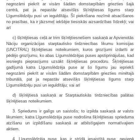
negrozāmi piekrīt ar visām šādām domstarpībām griezties šajā
centrā, pat ja nepastāv atsevišķs šķīrējtiesas līgums starp
Līgumslēdzēju pusi un ieguldītāju. Šī piekrišana nozīmē atsacīšanos
no prasības, ka ir jāizsmeļ iekšējie tiesiskās aizsardzības līdzekļi; vai
arī
c) šķīrējtiesas ceļā ar trim šķīrējtiesnešiem saskaņā ar Apvienotās
Nāciju organizācijas starptautisko tirdzniecības likumu komisijas
(
UNCITRAL
) šķīrējtiesas noteikumiem, kuros grozījumi izdarīti ar
pēdējo grozījumu, ko abas Līgumslēdzējas puses apstiprinājušas, kad
iesniegts pieprasījums uzsākt šķīrējtiesas procedūru. Šķīrējtiesas
gadījumā katra Līgumslēdzēja puse ar šo līgumu jau iepriekš
negrozāmi piekrīt ar visām šādām domstarpībām griezties minētajā
tribunālā, pat ja nepastāv atsevišķs šķīrējtiesas līgums starp
Līgumslēdzēju pusi un ieguldītāju; vai arī
d) šķīrējtiesā saskaņā ar Starptautiskās tirdzniecības palātas
šķīrējtiesas noteikumiem.
3. Spriedums ir galīgs un saistošs; to izpilda saskaņā ar valsts
likumiem; katra Līgumslēdzēja puse nodrošina šķīrējtiesas sprieduma
atzīšanu un izpildīšanu saskaņā ar atbilstīgajiem normatīvajiem
aktiem.
4. Līgumslēdzēja puse, kas ir strīdā iesaistītā puse, nevienā