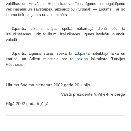
valdības un Horvātijas Republikas valdības līgums par ieguldījumu
veicināšanu un savstarpēju aizsardzību (turpmāk — Līgums ) ar šo
likumu tiek pieņemts un apstiprināts.
2.pants.
Likums stājas spēkā nākamajā dienā pēc tā
izsludināšanas. Līdz ar likumu izsludināms Līgums latviešu un angļu
valodā.
3.pants.
Līgums stājas spēkā tā
13.pantā
noteiktajā laikā un
kārtībā, un Ārlietu ministrija par to paziņo laikrakstā "Latvijas
Vēstnesis".
Likums Saeimā pieņemts 2002.gada 20.jūnijā.
Valsts prezidente V.Vīķe-Freiberga
Rīgā 2002.gada 5.jūlijā