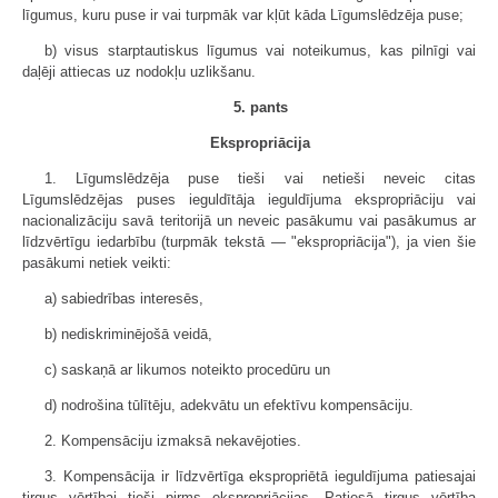
līgumus, kuru puse ir vai turpmāk var kļūt kāda Līgumslēdzēja puse;
b) visus starptautiskus līgumus vai noteikumus, kas pilnīgi vai
daļēji attiecas uz nodokļu uzlikšanu.
5. pants
Ekspropriācija
1. Līgumslēdzēja puse tieši vai netieši neveic citas
Līgumslēdzējas puses ieguldītāja ieguldījuma ekspropriāciju vai
nacionalizāciju savā teritorijā un neveic pasākumu vai pasākumus ar
līdzvērtīgu iedarbību (turpmāk tekstā — "ekspropriācija"), ja vien šie
pasākumi netiek veikti:
a) sabiedrības interesēs,
b) nediskriminējošā veidā,
c) saskaņā ar likumos noteikto procedūru un
d) nodrošina tūlītēju, adekvātu un efektīvu kompensāciju.
2. Kompensāciju izmaksā nekavējoties.
3. Kompensācija ir līdzvērtīga ekspropriētā ieguldījuma patiesajai
tirgus vērtībai tieši pirms ekspropriācijas. Patiesā tirgus vērtība