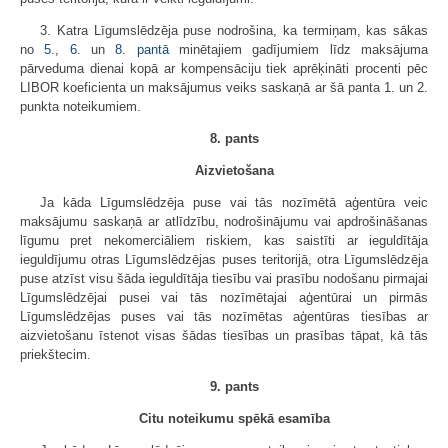
3. Katra Līgumslēdzēja puse nodrošina, ka termiņam, kas sākas
no
5.
,
6.
un
8. pantā
minētajiem gadījumiem līdz maksājuma
pārveduma dienai kopā ar kompensāciju tiek aprēķināti procenti pēc
LIBOR koeficienta un maksājumus veiks saskaņā ar šā panta 1. un 2.
punkta noteikumiem.
8. pants
Aizvietošana
Ja kāda Līgumslēdzēja puse vai tās nozīmētā aģentūra veic
maksājumu saskaņā ar atlīdzību, nodrošinājumu vai apdrošināšanas
līgumu pret nekomerciāliem riskiem, kas saistīti ar ieguldītāja
ieguldījumu otras Līgumslēdzējas puses teritorijā, otra Līgumslēdzēja
puse atzīst visu šāda ieguldītāja tiesību vai prasību nodošanu pirmajai
Līgumslēdzējai pusei vai tās nozīmētajai aģentūrai un pirmās
Līgumslēdzējas puses vai tās nozīmētas aģentūras tiesības ar
aizvietošanu īstenot visas šādas tiesības un prasības tāpat, kā tās
priekštecim.
9. pants
Citu noteikumu spēkā esamība