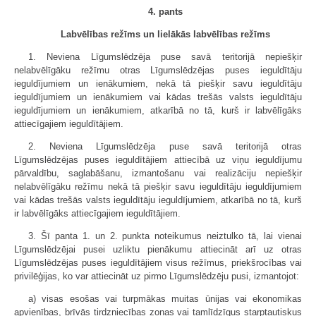
4. pants
Labvēlības režīms un lielākās labvēlības režīms
1. Neviena Līgumslēdzēja puse savā teritorijā nepiešķir
nelabvēlīgāku režīmu otras Līgumslēdzējas puses ieguldītāju
ieguldījumiem un ienākumiem, nekā tā piešķir savu ieguldītāju
ieguldījumiem un ienākumiem vai kādas trešās valsts ieguldītāju
ieguldījumiem un ienākumiem, atkarībā no tā, kurš ir labvēlīgāks
attiecīgajiem ieguldītājiem.
2. Neviena Līgumslēdzēja puse savā teritorijā otras
Līgumslēdzējas puses ieguldītājiem attiecībā uz viņu ieguldījumu
pārvaldību, saglabāšanu, izmantošanu vai realizāciju nepiešķir
nelabvēlīgāku režīmu nekā tā piešķir savu ieguldītāju ieguldījumiem
vai kādas trešās valsts ieguldītāju ieguldījumiem, atkarībā no tā, kurš
ir labvēlīgāks attiecīgajiem ieguldītājiem.
3. Šī panta 1. un 2. punkta noteikumus neiztulko tā, lai vienai
Līgumslēdzējai pusei uzliktu pienākumu attiecināt arī uz otras
Līgumslēdzējas puses ieguldītājiem visus režīmus, priekšrocības vai
privilēģijas, ko var attiecināt uz pirmo Līgumslēdzēju pusi, izmantojot:
a) visas esošas vai turpmākas muitas ūnijas vai ekonomikas
apvienības, brīvās tirdzniecības zonas vai tamlīdzīgus starptautiskus