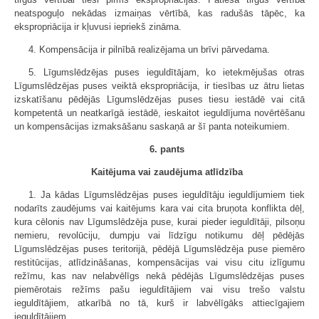
neatspoguļo nekādas izmaiņas vērtībā, kas radušās tāpēc, ka
ekspropriācija ir kļuvusi iepriekš zināma.
4. Kompensācija ir pilnībā realizējama un brīvi pārvedama.
5. Līgumslēdzējas puses ieguldītājam, ko ietekmējušas otras
Līgumslēdzējas puses veiktā ekspropriācija, ir tiesības uz ātru lietas
izskatīšanu pēdējās Līgumslēdzējas puses tiesu iestādē vai citā
kompetentā un neatkarīgā iestādē, ieskaitot ieguldījuma novērtēšanu
un kompensācijas izmaksāšanu saskaņā ar šī panta noteikumiem.
6. pants
Kaitējuma vai zaudējuma atlīdzība
1. Ja kādas Līgumslēdzējas puses ieguldītāju ieguldījumiem tiek
nodarīts zaudējums vai kaitējums kara vai cita bruņota konflikta dēļ,
kura cēlonis nav Līgumslēdzēja puse, kurai pieder ieguldītāji, pilsoņu
nemieru, revolūciju, dumpju vai līdzīgu notikumu dēļ pēdējās
Līgumslēdzējas puses teritorijā, pēdējā Līgumslēdzēja puse piemēro
restitūcijas, atlīdzināšanas, kompensācijas vai visu citu izlīgumu
režīmu, kas nav nelabvēlīgs nekā pēdējās Līgumslēdzējas puses
piemērotais režīms pašu ieguldītājiem vai visu trešo valstu
ieguldītājiem, atkarībā no tā, kurš ir labvēlīgāks attiecīgajiem
ieguldītājiem