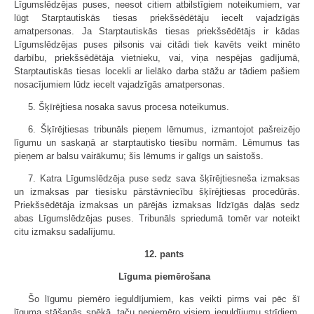
Līgumslēdzējas puses, neesot citiem atbilstīgiem noteikumiem, var
lūgt Starptautiskās tiesas priekšsēdētāju iecelt vajadzīgās
amatpersonas. Ja Starptautiskās tiesas priekšsēdētājs ir kādas
Līgumslēdzējas puses pilsonis vai citādi tiek kavēts veikt minēto
darbību, priekšsēdētāja vietnieku, vai, viņa nespējas gadījumā,
Starptautiskās tiesas locekli ar lielāko darba stāžu ar tādiem pašiem
nosacījumiem lūdz iecelt vajadzīgās amatpersonas.
5. Šķīrējtiesa nosaka savus procesa noteikumus.
6. Šķīrējtiesas tribunāls pieņem lēmumus, izmantojot pašreizējo
līgumu un saskaņā ar starptautisko tiesību normām. Lēmumus tas
pieņem ar balsu vairākumu; šis lēmums ir galīgs un saistošs.
7. Katra Līgumslēdzēja puse sedz sava šķīrējtiesneša izmaksas
un izmaksas par tiesisku pārstāvniecību šķīrējtiesas procedūrās.
Priekšsēdētāja izmaksas un pārējās izmaksas līdzīgās daļās sedz
abas Līgumslēdzējas puses. Tribunāls spriedumā tomēr var noteikt
citu izmaksu sadalījumu.
12. pants
Līguma piemērošana
Šo līgumu piemēro ieguldījumiem, kas veikti pirms vai pēc šī
līguma stāšanās spēkā, taču nepiemēro visiem ieguldījumu strīdiem,