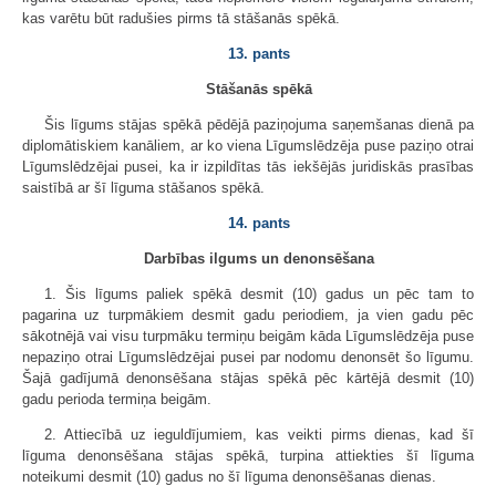
kas varētu būt radušies pirms tā stāšanās spēkā.
13. pants
Stāšanās spēkā
Šis līgums stājas spēkā pēdējā paziņojuma saņemšanas dienā pa
diplomātiskiem kanāliem, ar ko viena Līgumslēdzēja puse paziņo otrai
Līgumslēdzējai pusei, ka ir izpildītas tās iekšējās juridiskās prasības
saistībā ar šī līguma stāšanos spēkā.
14. pants
Darbības ilgums un denonsēšana
1. Šis līgums paliek spēkā desmit (10) gadus un pēc tam to
pagarina uz turpmākiem desmit gadu periodiem, ja vien gadu pēc
sākotnējā vai visu turpmāku termiņu beigām kāda Līgumslēdzēja puse
nepaziņo otrai Līgumslēdzējai pusei par nodomu denonsēt šo līgumu.
Šajā gadījumā denonsēšana stājas spēkā pēc kārtējā desmit (10)
gadu perioda termiņa beigām.
2. Attiecībā uz ieguldījumiem, kas veikti pirms dienas, kad šī
līguma denonsēšana stājas spēkā, turpina attiekties šī līguma
noteikumi desmit (10) gadus no šī līguma denonsēšanas dienas.