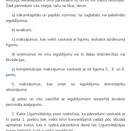
teritorijā nekavējoties ir brīvi pārvedami uz un no šīs valsts teritorijas.
Šādi pārvedumi cita starpā, taču ne tikai, ietver:
a) sākumkapitālu un papildu summas, lai saglabātu vai palielinātu
ieguldījumus;
b) ienākumi;
c) maksājumus, kas veikti saskaņā ar līgumu, ieskaitot aizdevuma
līgumu;
d) ieņēmumus no visu ieguldījumu vai to daļas tirdzniecības vai
likvidācijas;
e) kompensācijas maksājumus saskaņā ar šā līguma
5.
,
6.
un
8.
pantu
;
f) maksājumus, kas izriet no ieguldījumu domstarpību
atrisinājuma;
g) peļņu un citu saistībā ar ieguldījumiem iesaistītā ārvalstu
personāla atalgojumu.
2. Katra Līgumslēdzēja puse nodrošina, ka pārvedumi saskaņā ar
šī panta 1. punktu tiek veikti brīvi konvertējamā valūtā pēc oficiālā
apmaiņas kursa, kas ir spēkā pārveduma dienā tās Līgumslēdzējas
puses teritorijā, kurā ir veikti ieguldījumi.