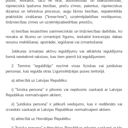
puses, ieskaitot, taču ne tikai, autortiesības un blakustiesības,
rūpnieciskā īpašuma tiesības, preču zīmes, patentus, rūpnieciskus
dizainus un tehniskus procesus, augu šķirņu tiesības, nepatentētās
praktiskās zināšanas ("know-how"), uzņēmējdarbības noslēpumus,
tirdzniecības zīmes un uzņēmējsabiedrības prestižu;
e) tiesības iesaistīties saimnieciskās un tirdzniecības darbībās, ko
nosaka ar likumu un izmantojot līgumu, ieskaitot koncesijas dabas
resursu meklēšanai, apstrādei, iegūšanai vai izmantošanai.
Jebkuras izmaiņas aktīvu ieguldījumu vai atkārtota ieguldījuma
formā neietekmē raksturu, kas tiem piemīt kā ieguldījumiem.
2. Termins "ieguldītājs" nozīmē visas fiziskas vai juridiskas
personas, kas iegulda otras Līgumslēdzējas puses teritorijā.
a) attiecībā uz Latvijas Republiku:
i) "fiziska persona" ir pilsonis vai nepilsonis saskaņā ar Latvijas
Republikas normatīvajiem aktiem;
ii) "juridiska persona" ir jebkurš veidojums, kas ir nodibināts vai
izveidots saskaņā ar Latvijas Republikas normatīvajiem aktiem.
b) attiecībā uz Horvātijas Republiku:
i) "fiziska persona" ir Horvātijas Republikas pilsonis saskaņā ar tās