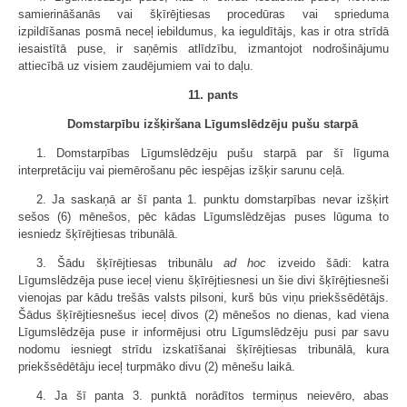
samierināšanās vai šķīrējtiesas procedūras vai sprieduma
izpildīšanas posmā neceļ iebildumus, ka ieguldītājs, kas ir otra strīdā
iesaistītā puse, ir saņēmis atlīdzību, izmantojot nodrošinājumu
attiecībā uz visiem zaudējumiem vai to daļu.
11. pants
Domstarpību izšķiršana Līgumslēdzēju pušu starpā
1. Domstarpības Līgumslēdzēju pušu starpā par šī līguma
interpretāciju vai piemērošanu pēc iespējas izšķir sarunu ceļā.
2. Ja saskaņā ar šī panta 1. punktu domstarpības nevar izšķirt
sešos (6) mēnešos, pēc kādas Līgumslēdzējas puses lūguma to
iesniedz šķīrējtiesas tribunālā.
3. Šādu šķīrējtiesas tribunālu
ad hoc
izveido šādi: katra
Līgumslēdzēja puse ieceļ vienu šķīrējtiesnesi un šie divi šķīrējtiesneši
vienojas par kādu trešās valsts pilsoni, kurš būs viņu priekšsēdētājs.
Šādus šķīrējtiesnešus ieceļ divos (2) mēnešos no dienas, kad viena
Līgumslēdzēja puse ir informējusi otru Līgumslēdzēju pusi par savu
nodomu iesniegt strīdu izskatīšanai šķīrējtiesas tribunālā, kura
priekšsēdētāju ieceļ turpmāko divu (2) mēnešu laikā.
4. Ja šī panta 3. punktā norādītos termiņus neievēro, abas