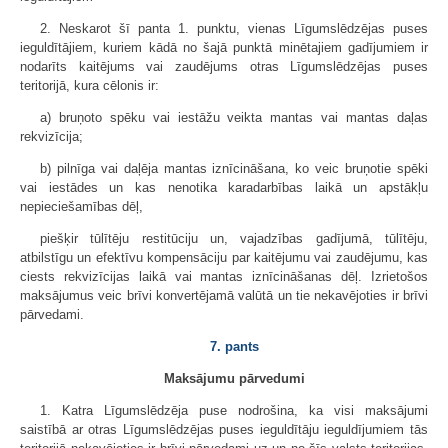
2. Neskarot šī panta 1. punktu, vienas Līgumslēdzējas puses
ieguldītājiem, kuriem kādā no šajā punktā minētajiem gadījumiem ir
nodarīts kaitējums vai zaudējums otras Līgumslēdzējas puses
teritorijā, kura cēlonis ir:
a) bruņoto spēku vai iestāžu veikta mantas vai mantas daļas
rekvizīcija;
b) pilnīga vai daļēja mantas iznīcināšana, ko veic bruņotie spēki
vai iestādes un kas nenotika karadarbības laikā un apstākļu
nepieciešamības dēļ,
piešķir tūlītēju restitūciju un, vajadzības gadījumā, tūlītēju,
atbilstīgu un efektīvu kompensāciju par kaitējumu vai zaudējumu, kas
ciests rekvizīcijas laikā vai mantas iznīcināšanas dēļ. Izrietošos
maksājumus veic brīvi konvertējamā valūtā un tie nekavējoties ir brīvi
pārvedami.
7. pants
Maksājumu pārvedumi
1. Katra Līgumslēdzēja puse nodrošina, ka visi maksājumi
saistībā ar otras Līgumslēdzējas puses ieguldītāju ieguldījumiem tās