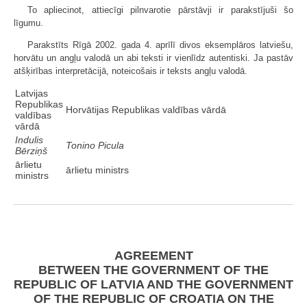
To apliecinot, attiecīgi pilnvarotie pārstāvji ir parakstījuši šo
līgumu.
Parakstīts Rīgā 2002. gada 4. aprīlī divos eksemplāros latviešu,
horvātu un angļu valodā un abi teksti ir vienlīdz autentiski. Ja pastāv
atšķirības interpretācijā, noteicošais ir teksts angļu valodā.
Latvijas
Republikas
Horvātijas Republikas valdības vārdā
valdības
vārdā
Indulis
Tonino Picula
Bērziņš
ārlietu
ārlietu ministrs
ministrs
AGREEMENT
BETWEEN THE GOVERNMENT OF THE
REPUBLIC OF LATVIA AND THE GOVERNMENT
OF THE REPUBLIC OF CROATIA ON THE