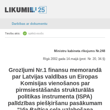
Darbības ar dokumentu
Tiesību akts:
spēkā esošs
Ministru kabineta rīkojums Nr.248
Rīgā 2002.gada 14.maijā (prot. Nr. 20, 34.§)
Grozījumi Nr.1 finansu memorandā
par Latvijas valdības un Eiropas
Komisijas vienošanos par
pirmsiestāšanās strukturālās
politikas instrumenta (ISPA)
palīdzības piešķiršanu pasākumam
"
Via Baltica
ceļa uzlabošana