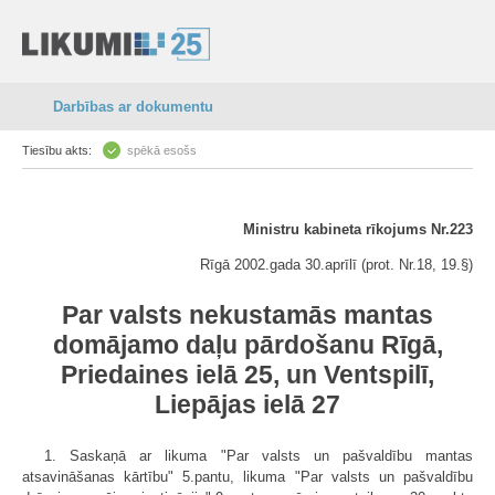
Darbības ar dokumentu
Tiesību akts:
spēkā esošs
Ministru kabineta rīkojums Nr.223
Rīgā 2002.gada 30.aprīlī (prot. Nr.18, 19.§)
Par valsts nekustamās mantas
domājamo daļu pārdošanu Rīgā,
Priedaines ielā 25, un Ventspilī,
Liepājas ielā 27
1. Saskaņā ar likuma "Par valsts un pašvaldību mantas
atsavināšanas kārtību" 5.pantu, likuma "Par valsts un pašvaldību