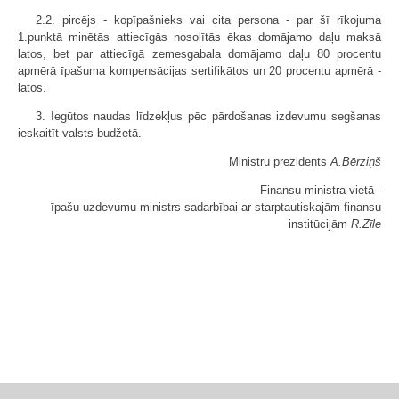
2.2. pircējs - kopīpašnieks vai cita persona - par šī rīkojuma
1.punktā minētās attiecīgās nosolītās ēkas domājamo daļu maksā
latos, bet par attiecīgā zemesgabala domājamo daļu 80 procentu
apmērā īpašuma kompensācijas sertifikātos un 20 procentu apmērā -
latos.
3. Iegūtos naudas līdzekļus pēc pārdošanas izdevumu segšanas
ieskaitīt valsts budžetā.
Ministru prezidents
A.Bērziņš
Finansu ministra vietā -
īpašu uzdevumu ministrs sadarbībai ar starptautiskajām finansu
institūcijām
R.Zīle