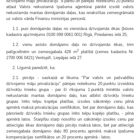
dzīvojamo māju privatizāciju" 9.pantu un pārejas noteikumu 20.punktu
atļaut Valsts nekustamā īpašuma aģentūrai pārdot izsolē valsts
nekustamās mantas domājamās daļas, kas ierakstītas zemesgrāmatā
uz valsts vārda Finansu ministrijas personā:
1.1. pusi domājamās daļas no vienstāva dzīvojamās ēkas (būves
kadastra apzīmējums 0100 099 0061 001) Rīgā, Priedaines ielā 25;
1.2. vienu astoto domājamo daļu no dzīvojamās ēkas, trim
2
palīgceltnēm un zemesgabala 428 m
platībā (zemes kadastra Nr.
2700 006 0421) Ventspilī, Liepājas ielā 27.
2. Līgumā paredzēt, ka:
2.1. pircējs - saskaņā ar likuma "Par valsts un pašvaldību
dzīvojamo māju privatizāciju" pārejas noteikumu 20.punktu izveidota
dzīvokļu īrnieku grupa - par šī rīkojuma 1.punktā minētās valsts
nekustamās mantas domājamo daļu, kas atbilst dzīvokļu īrnieku
grupas īrēto telpu kopējai platībai, izsoles sākotnējo cenu pilnā
apmērā maksā privatizācijas sertifikātos, bet par domājamo daļu, kas
pārsniedz dzīvokļu īrnieku grupas īrēto telpu kopējo platību, - pilnā
apmērā latos. Starpību starp nosolīto un sākotnējo izsoles cenu par
attiecīgās ēkas domājamo daļu pircējs maksā latos, bet par attiecīgā
zemesgabala domājamo daļu 80 procentu apmērā maksā īpašuma
kompensācijas sertifikātos un 20 procentu apmērā - latos;