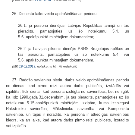
(Grozīts ar MK
21.01.2014.
noteikumiem Nr.33)
26. Dienesta laiks veido apdrošināšanas periodu:
26.1. ja persona dienējusi Latvijas Republikas armijā un tas
pierādīts, pamatojoties uz šo noteikumu 5.4. un
5.6. apakšpunktā minētajiem dokumentiem;
26.2. ja Latvijas pilsonis dienējis PSRS Bruņotajos spēkos un
tas pierādīts, pamatojoties uz šo noteikumu 5.4. vai
5.6. apakšpunktā minētajiem dokumentiem.
(MK
19.02.2019.
noteikumu Nr. 78 redakcijā)
27. Radošo savienību biedru darbs veido apdrošināšanas periodu
no dienas, kad pirmo reizi autora darbs publicēts, izstādīts vai
izpildīts, līdz dienai, kad persona izslēgta no savienības, bet ne ilgāk
kā līdz 1990.gada 31.decembrim, ja tas pierādīts, pamatojoties uz šo
noteikumu 5.15.apakšpunktā minētajām izziņām, kuras izsniegusi
Rakstnieku savienība, Mākslinieku savienība vai Komponistu
savienība, un tajās ir norādīts, ka persona ir attiecīgās savienības
biedrs, kā arī laiks, kad autora darbs pirmo reizi publicēts, izstādīts
vai izpildīts.