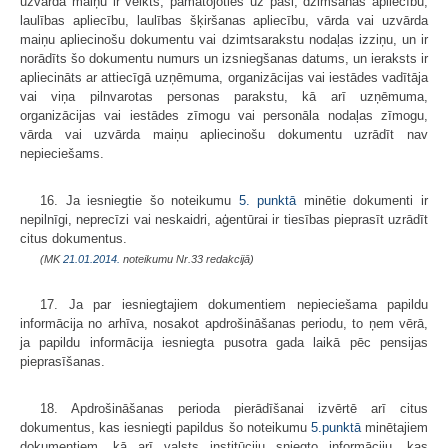
uzvārda maiņu ir veikts, pamatojoties uz pasi, dzimšanas apliecību,
laulības apliecību, laulības šķiršanas apliecību, vārda vai uzvārda
maiņu apliecinošu dokumentu vai dzimtsarakstu nodaļas izziņu, un ir
norādīts šo dokumentu numurs un izsniegšanas datums, un ieraksts ir
apliecināts ar attiecīgā uzņēmuma, organizācijas vai iestādes vadītāja
vai viņa pilnvarotas personas parakstu, kā arī uzņēmuma,
organizācijas vai iestādes zīmogu vai personāla nodaļas zīmogu,
vārda vai uzvārda maiņu apliecinošu dokumentu uzrādīt nav
nepieciešams.
16. Ja iesniegtie šo noteikumu
5. punktā
minētie dokumenti ir
nepilnīgi, neprecīzi vai neskaidri, aģentūrai ir tiesības pieprasīt uzrādīt
citus dokumentus.
(MK
21.01.2014.
noteikumu Nr.33 redakcijā)
17. Ja par iesniegtajiem dokumentiem nepieciešama papildu
informācija no arhīva, nosakot apdrošināšanas periodu, to ņem vērā,
ja papildu informācija iesniegta pusotra gada laikā pēc pensijas
pieprasīšanas.
18. Apdrošināšanas perioda pierādīšanai izvērtē arī citus
dokumentus, kas iesniegti papildus šo noteikumu
5.punktā
minētajiem
dokumentiem, kā arī valsts institūciju sniegto informāciju, kas