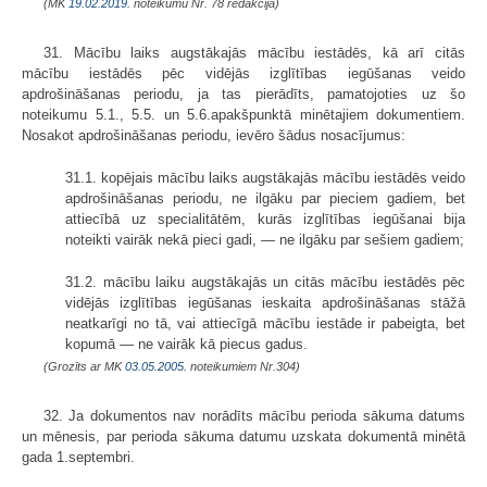
(MK
19.02.2019.
noteikumu Nr. 78 redakcijā)
31. Mācību laiks augstākajās mācību iestādēs, kā arī citās
mācību iestādēs pēc vidējās izglītības iegūšanas veido
apdrošināšanas periodu, ja tas pierādīts, pamatojoties uz šo
noteikumu 5.1., 5.5. un 5.6.apakšpunktā minētajiem dokumentiem.
Nosakot apdrošināšanas periodu, ievēro šādus nosacījumus:
31.1. kopējais mācību laiks augstākajās mācību iestādēs veido
apdrošināšanas periodu, ne ilgāku par pieciem gadiem, bet
attiecībā uz specialitātēm, kurās izglītības iegūšanai bija
noteikti vairāk nekā pieci gadi, — ne ilgāku par sešiem gadiem;
31.2. mācību laiku augstākajās un citās mācību iestādēs pēc
vidējās izglītības iegūšanas ieskaita apdrošināšanas stāžā
neatkarīgi no tā, vai attiecīgā mācību iestāde ir pabeigta, bet
kopumā — ne vairāk kā piecus gadus.
(Grozīts ar MK
03.05.2005.
noteikumiem Nr.304)
32. Ja dokumentos nav norādīts mācību perioda sākuma datums
un mēnesis, par perioda sākuma datumu uzskata dokumentā minētā
gada 1.septembri.