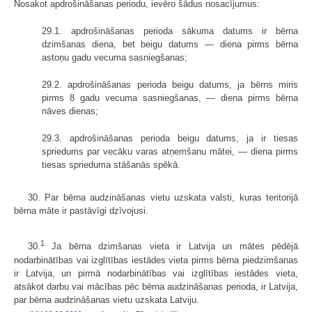
Nosakot apdrošināšanas periodu, ievēro šādus nosacījumus:
29.1. apdrošināšanas perioda sākuma datums ir bērna
dzimšanas diena, bet beigu datums — diena pirms bērna
astoņu gadu vecuma sasniegšanas;
29.2. apdrošināšanas perioda beigu datums, ja bērns miris
pirms 8 gadu vecuma sasniegšanas, — diena pirms bērna
nāves dienas;
29.3. apdrošināšanas perioda beigu datums, ja ir tiesas
spriedums par vecāku varas atņemšanu mātei, — diena pirms
tiesas sprieduma stāšanās spēkā.
30. Par bērna audzināšanas vietu uzskata valsti, kuras teritorijā
bērna māte ir pastāvīgi dzīvojusi.
1
30.
Ja bērna dzimšanas vieta ir Latvija un mātes pēdējā
nodarbinātības vai izglītības iestādes vieta pirms bērna piedzimšanas
ir Latvija, un pirmā nodarbinātības vai izglītības iestādes vieta,
atsākot darbu vai mācības pēc bērna audzināšanas perioda, ir Latvija,
par bērna audzināšanas vietu uzskata Latviju.