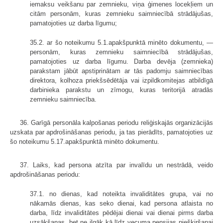
iemaksu veikšanu par zemnieku, viņa ģimenes locekļiem un
citām personām, kuras zemnieku saimniecībā strādājušas,
pamatojoties uz darba līgumu;
35.2. ar šo noteikumu 5.1.apakšpunktā minēto dokumentu, —
personām, kuras zemnieku saimniecībā strādājušas,
pamatojoties uz darba līgumu. Darba devēja (zemnieka)
parakstam jābūt apstiprinātam ar tās padomju saimniecības
direktora, kolhoza priekšsēdētāja vai izpildkomitejas atbildīgā
darbinieka parakstu un zīmogu, kuras teritorijā atradās
zemnieku saimniecība.
36. Garīgā personāla kalpošanas periodu reliģiskajās organizācijās
uzskata par apdrošināšanas periodu, ja tas pierādīts, pamatojoties uz
šo noteikumu 5.17.apakšpunktā minēto dokumentu.
37. Laiks, kad persona atzīta par invalīdu un nestrādā, veido
apdrošināšanas periodu:
37.1. no dienas, kad noteikta invaliditātes grupa, vai no
nākamās dienas, kas seko dienai, kad persona atlaista no
darba, līdz invaliditātes pēdējai dienai vai dienai pirms darba
uzsākšanas, bet ne ilgāk kā līdz vecuma pensijas piešķiršanai