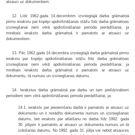
atsauci uz dokumentiem.
12. Līdz 1962.gada 14.decembrim izsniegtajā darba grāmatiņā
pirmo ierakstu par kopējo apdrošināšanas stāžu līdz darba grāmatiņas
izsniegšanai ņem vērā apdrošināšanas perioda pierādīšanai, ja
minētais ieraksts darba grāmatiņā ir pamatots ar atsauci uz
dokumentiem.
13. Pēc 1962.gada 14.decembra izsniegtajā darba grāmatiņā pirmo
ierakstu par kopējo apdrošināšanas stāžu līdz darba grāmatiņas
izsniegšanai ņem vērā apdrošināšanas perioda pierādīšanai, ja
minētais ieraksts darba grāmatiņā ir pamatots ar atsauci uz
dokumentu, tā numuru un izsniegšanas datumu.
14. Ierakstus darba grāmatiņā par darbu un tam pielīdzinātiem
periodiem ņem vērā apdrošināšanas perioda pierādīšanai, ja:
14.1. ieraksts par pieņemšanu darbā ir pamatots ar atsauci uz
dokumentu un ir norādīts dokumenta numurs un izsniegšanas
datums, bet ieraksts par atlaišanu no darba līdz 1992. gada
30. jūlijam ir pamatots ar atsauci uz dokumenta numuru un tā
izdošanas datumu. No 1992. gada 31. jūlija var nebūt atsauces