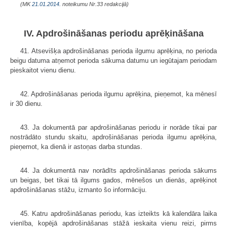
(MK
21.01.2014.
noteikumu Nr.33 redakcijā)
IV. Apdrošināšanas periodu aprēķināšana
41. Atsevišķa apdrošināšanas perioda ilgumu aprēķina, no perioda
beigu datuma atņemot perioda sākuma datumu un iegūtajam periodam
pieskaitot vienu dienu.
42. Apdrošināšanas perioda ilgumu aprēķina, pieņemot, ka mēnesī
ir 30 dienu.
43. Ja dokumentā par apdrošināšanas periodu ir norāde tikai par
nostrādāto stundu skaitu, apdrošināšanas perioda ilgumu aprēķina,
pieņemot, ka dienā ir astoņas darba stundas.
44. Ja dokumentā nav norādīts apdrošināšanas perioda sākums
un beigas, bet tikai tā ilgums gados, mēnešos un dienās, aprēķinot
apdrošināšanas stāžu, izmanto šo informāciju.
45. Katru apdrošināšanas periodu, kas izteikts kā kalendāra laika
vienība, kopējā apdrošināšanas stāžā ieskaita vienu reizi, pirms