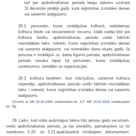
tad par apdrošināšanas perioda beigu datumu uzskata
31.decembri pēdējā gadā, kurā reģistrētas izstrādes dienas
vai saņemts atalgojums;
28.2. personām, kuras strādājušas kolhozā, nebūdamas
kolhoza biedri vai nesasniedzot vecumu, kādā varēja kļūt par
kolhoza biedru, apdrošināšanas periodu veido faktiski
nostrādātais laiks: mēneši, kuros reģistrētas izstrādes dienas
vai saņemts atalgojums, vai nostrādāto dienu skaits gadā. Ja
persona ir strādājusi uz darba līguma pamata, apdrošināšanas
periodu nosaka tāpat kā personām, kuras strādājušas
uzņēmumos, iestādēs un organizācijās;
28.3. kolhoza biedriem, kuri mācījušies, saņemot kolhoza
stipendiju, apdrošināšanas periodu veido faktiski nostrādātais
laiks – mēneši, kuros reģistrētas izstrādes dienas vai saņemts
atalgojums.
(Grozīts ar MK
26.02.2008.
noteikumiem Nr. 117; MK
19.02.2019.
noteikumiem
Nr. 78)
29. Laiks, kad māte audzinājusi bērnu līdz astoņu gadu vecumam,
veido apdrošināšanas periodu, ja tas pierādīts, pamatojoties uz šo
noteikumu 5.20. un 5.21.apakšpunktā minētajiem dokumentiem.