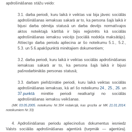
apdrošināšanas stāžu veido:
3.1. darba periodi, kuru laikā ir veiktas vai bija jāveic sociālās
apdrošināšanas iemaksas sakarā ar to, ka persona šajā laikā ir
bijusi darba ņēmēja statusā un darba devējs normatīvajos
aktos noteiktajā kārtībā ir bijis reģistrēts kā sociālās
apdrošināšanas iemaksu veicējs (sociālā nodokļa maksātājs).
Attiecīgo darba periodu apliecina ar šo noteikumu 5.1., 5.2.,
5.3. un 5.6.apakšpunktā minētajiem dokumentiem;
3.2. darba periodi, kuru laikā ir veiktas sociālās apdrošināšanas
iemaksas sakarā ar to, ka persona šajā laikā ir bijusi
pašnodarbinātās personas statusā;
3.3. darbam pielīdzinātie periodi, kuru laikā veiktas sociālās
apdrošinā­šanas iemaksas, kā arī šo noteikumu
24.
,
25.
,
26.
un
37.punktā
minētie periodi neatkarīgi no sociālās
apdrošināšanas iemaksu veikšanas.
(MK
03.05.2005.
noteikumu Nr.304 redakcijā, kas grozīta ar MK
21.01.2014.
noteikumiem Nr.33)
4. Apdrošināšanas periodu apliecinošus dokumentus iesniedz
Valsts sociālās apdrošināšanas aģentūrā (turpmāk — aģentūra).