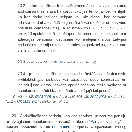
20.2. ja tas saistīts ar komandējumiem ārpus Latvijas, ieskaita
apdrošinā­šanas stāžā kā darbu Latvijas teritorijā (bet ne ilgāk
kā līdz darba izpildes beigām vai līdz dienai, kad persona
atlaista no darba iestādē, organizācijā vai uzņēmumā, kas viņu
nosūtījis komandējumā), ja šo noteikumu 5.1., 5.3., 5.6., 5.7.
un 5.29.apakšpunktā minētajos dokumentos ir ieraksts par
attiecīgās personas nosūtīšanu komandējumā ārpus Latvijas
no Latvijas teritorijā esošas iestādes, organizācijas, uzņēmuma
vai to struktūrvienības;
20.3.
;
(svītrots ar MK
21.01.2014.
noteikumiem Nr.33)
20.4. ja tas saistīts ar piespiedu ārstēšanos ārstnieciski
profilaktiskajās iestādēs vai atrašanos soda izciešanas un
ieslodzījuma vietās, ieskaita apdrošināšanas stāžā saskaņā ar
noteikumiem, kādi tika piemēroti attiecīgajā laikposmā.
(Grozīts ar MK
03.05.2005.
noteikumiem Nr.304; MK
26.02.2008.
noteikumiem
Nr.117; MK
21.01.2014.
noteikumiem Nr.33)
1
20.
Apdrošināšanas periodu, kas dod tiesības uz vecuma pensiju
ar atvieglotiem noteikumiem saskaņā ar likuma "
Par valsts pensijām
"
pārejas noteikumu
9.
un
60. punktu
(turpmāk – speciālais stāžs),