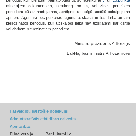
periodus, kuri pierādīti, pamatojoties uz šo noteikumu
5.
un
16.punktā
minētajiem dokumentiem, neatkarīgi no tā, vai ziņas par šiem
periodiem būs izmantojamas, aprēķinot attiecīgā sociālā pakalpojuma
apmēru. Aģentūra pēc personas lūguma uzskaita arī tos darba un tam
pielīdzinātos periodus, kuri uzskaites laikā nav uzskatāmi par darba
vai darbam pielīdzinātiem periodiem.
Ministru prezidents A.Bērziņš
Labklājības ministrs A.Požarnovs
Pašvaldību saistošie noteikumi
Administratīvās atbildības ceļvedis
Apmācības
Pilnā versija
Par Likumi.lv