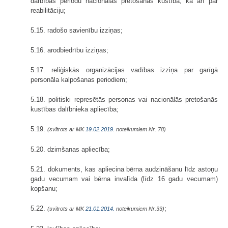
darbības periodu nacionālās pretošanās kustībā, kā arī par
reabilitāciju;
5.15. radošo savienību izziņas;
5.16. arodbiedrību izziņas;
5.17. reliģiskās organizācijas vadības izziņa par garīgā
personāla kalpošanas periodiem;
5.18. politiski represētās personas vai nacionālās pretošanās
kustības dalībnieka apliecība;
5.19.
(svītrots ar MK
19.02.2019.
noteikumiem Nr. 78)
5.20. dzimšanas apliecība;
5.21. dokuments, kas apliecina bērna audzināšanu līdz astoņu
gadu vecumam vai bērna invalīda (līdz 16 gadu vecumam)
kopšanu;
5.22.
;
(svītrots ar MK
21.01.2014.
noteikumiem Nr.33)