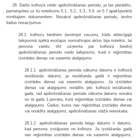
28. Darbs kolhozā veido apdrošināšanas periodu, ja tas pierādīts,
pamatojoties uz šo noteikumu 5.1., 5.2., 5.3., 5.6. un 5.7.apakšpunktā
minētajiem dokumentiem. Nosakot apdrošināšanas periodu, ievēro
šādus nosacījumus:
28.1. kolhozu biedriem (ievērojot vecumu, kāds attiecīgajā
laikposmā spēkā esošajos normatīvajos aktos bija noteikts, lai
persona varētu tikt uzņemta par kolhoza biedru)
apdrošināšanas periodu veido laikposms, kurā ir reģistrētas
izstrādes dienas vai saņemts atalgojums:
28.1.1. apdrošināšanas perioda sākuma datums ir kolhozā
iestāšanās datums, ja iestāšanās gadā ir reģistrētas
izstrādes dienas vai saņemts atalgojums. Ja izstrādes
dienas vai atalgojums norādīts pēc kolhozā iestāšanās
gada, tad apdrošināšanas perioda sākuma datumu nosaka
no tā gada 1.janvāra, kurā reģistrētas izstrādes dienas vai
atalgojums. Gadus, kuros nav reģistrētas izstrādes dienas
vai norādīts atalgojums, apdrošināšanas stāžā neieskaita;
28.1.2. apdrošināšanas perioda beigu datums ir datums,
kad persona izstājusies no kolhoza. Ja izstāšanās gadā
nav reģistrētas izstrādes dienas vai saņemts atalgojums,