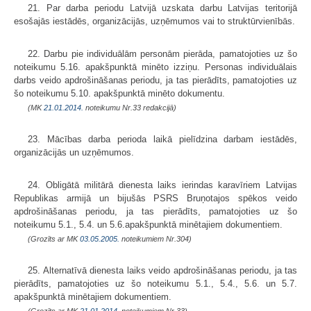
21. Par darba periodu Latvijā uzskata darbu Latvijas teritorijā
esošajās iestādēs, organizācijās, uzņēmumos vai to struktūrvienībās.
22. Darbu pie individuālām personām pierāda, pamatojoties uz šo
noteikumu 5.16. apakšpunktā minēto izziņu. Personas individuālais
darbs veido apdrošināšanas periodu, ja tas pierādīts, pamatojoties uz
šo noteikumu 5.10. apakšpunktā minēto dokumentu.
(MK
21.01.2014.
noteikumu Nr.33 redakcijā)
23. Mācības darba perioda laikā pielīdzina darbam iestādēs,
organizācijās un uzņēmumos.
24. Obligātā militārā dienesta laiks ierindas karavīriem Latvijas
Republikas armijā un bijušās PSRS Bruņotajos spēkos veido
apdrošināšanas periodu, ja tas pierādīts, pamatojoties uz šo
noteikumu 5.1., 5.4. un 5.6.apakšpunktā minētajiem dokumentiem.
(Grozīts ar MK
03.05.2005.
noteikumiem Nr.304)
25. Alternatīvā dienesta laiks veido apdrošināšanas periodu, ja tas
pierādīts, pamatojoties uz šo noteikumu 5.1., 5.4., 5.6. un 5.7.
apakšpunktā minētajiem dokumentiem.