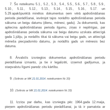
7. Šo noteikumu 5.1., 5.2., 5.3., 5.4., 5.5., 5.6., 5.7., 5.8., 5.9.,
5.10., 5.11., 5.12., 5.13., 5.14., 5.15., 5.16., 5.17. un
5.29.apakšpunktā minētos dokumentus ņem vērā apdrošināšanas
perioda pierādīšanai, ievērojot tajos norādīto apdrošināšanas perioda
sākuma un beigu datumu (dienu, mēnesi, gadu). Ja dokumentā, kas
apliecina apdrošināšanas perioda ilgumu, ziņas ir nepilnīgas, par
apdrošināšanas perioda sākuma vai beigu datumu uzskata attiecīgā
gada 1.jūliju, ja norādīts tikai tā sākuma vai beigu gads, un attiecīgā
mēneša piecpadsmito datumu, ja norādīts gads un mēnesis bez
datuma.
8. Ārvalstīs izsniegtos dokumentus apdrošināšanas periodu
pierādīšanai izmanto, ja tie ir legalizēti, izņemot gadījumus, ja
starpvalstu līgumi paredz citu kārtību.
9.
(Svītrots ar MK
21.01.2014.
noteikumiem Nr.33)
10.
(Svītrots ar MK
21.01.2014.
noteikumiem Nr.33)
11. Izziņu par darbu, kas izsniegta pēc 1964.gada 12.maija,
pieņem apdrošināšanas periodu pierādīšanai, ja tā ir pamatota ar