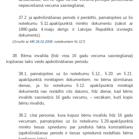
nepieciešamā vecuma sasniegšanai;
37.2. ja apdrošināšanas periods ir pierādīts, pamatojoties uz šo
noteikumu 5.11.apakšpunktā minēto dokumentu (sākot ar
1990.gada 4.maiju derīgs ir Latvijas Republikā izsniegts
dokuments).
(Grozīts ar MK
26.02.2008.
noteikumiem Nr.117)
38. Bērna invalīda (līdz viņa 16 gadu vecuma sasniegšanai)
kopšanas laiks veido apdrošināšanas periodu:
38.1. pamatojoties uz šo noteikumu 5.12., 5.20. un 5.21.
apakšpunktā minētajiem dokumentiem, no bērna dzimšanas
dienas, ja šo noteikumu 5.12. apakšpunktā minētajā
dokumentā nav norādīts cits datums, līdz dienai, kad bērns
invalīds sasniedzis 16 gadu vecumu, – vecākam, kurš kopis
bērnu invalīdu;
38.2. citai personai, kura kopusi bērnu invalīdu līdz 16 gadu
vecumam, pamatojoties uz šo noteikumu 5.29.apakšpunktā
minēto tiesas spriedumu par juridiskā fakta konstatēšanu
(apdrošināšanas periods ir tiesas spriedumā norādītais bērna
kopšanas laiks).