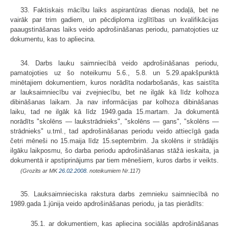
33. Faktiskais mācību laiks aspirantūras dienas nodaļā, bet ne
vairāk par trim gadiem, un pēcdiploma izglītības un kvalifikācijas
paaugstināšanas laiks veido apdrošināšanas periodu, pamatojoties uz
dokumentu, kas to apliecina.
34. Darbs lauku saimniecībā veido apdrošināšanas periodu,
pamatojoties uz šo noteikumu 5.6., 5.8. un 5.29.apakšpunktā
minētajiem dokumentiem, kuros norādīta nodarbošanās, kas saistīta
ar lauksaimniecību vai zvejniecību, bet ne ilgāk kā līdz kolhoza
dibināšanas laikam. Ja nav informācijas par kolhoza dibināšanas
laiku, tad ne ilgāk kā līdz 1949.gada 15.martam. Ja dokumentā
norādīts "skolēns — laukstrādnieks", "skolēns — gans", "skolēns —
strādnieks" u.tml., tad apdrošināšanas periodu veido attiecīgā gada
četri mēneši no 15.maija līdz 15.septembrim. Ja skolēns ir strādājis
ilgāku laikposmu, šo darba periodu apdrošināšanas stāžā ieskaita, ja
dokumentā ir apstiprinājums par tiem mēnešiem, kuros darbs ir veikts.
(Grozīts ar MK
26.02.2008.
noteikumiem Nr.117)
35. Lauksaimnieciska rakstura darbs zemnieku saimniecībā no
1989.gada 1.jūnija veido apdrošināšanas periodu, ja tas pierādīts:
35.1. ar dokumentiem, kas apliecina sociālās apdrošināšanas