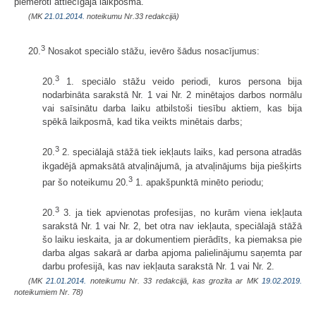
piemēroti attiecīgajā laikposmā.
(MK
21.01.2014.
noteikumu Nr.33 redakcijā)
3
20.
Nosakot speciālo stāžu, ievēro šādus nosacījumus:
3
20.
1. speciālo stāžu veido periodi, kuros persona bija
nodarbināta sarakstā Nr. 1 vai Nr. 2 minētajos darbos normālu
vai saīsinātu darba laiku atbilstoši tiesību aktiem, kas bija
spēkā laikposmā, kad tika veikts minētais darbs;
3
20.
2. speciālajā stāžā tiek iekļauts laiks, kad persona atradās
ikgadējā apmaksātā atvaļinājumā, ja atvaļinājums bija piešķirts
3
par šo noteikumu 20.
1. apakšpunktā minēto periodu;
3
20.
3. ja tiek apvienotas profesijas, no kurām viena iekļauta
sarakstā Nr. 1 vai Nr. 2, bet otra nav iekļauta, speciālajā stāžā
šo laiku ieskaita, ja ar dokumentiem pierādīts, ka piemaksa pie
darba algas sakarā ar darba apjoma palielinājumu saņemta par
darbu profesijā, kas nav iekļauta sarakstā Nr. 1 vai Nr. 2.
(MK
21.01.2014.
noteikumu Nr. 33 redakcijā, kas grozīta ar MK
19.02.2019.
noteikumiem Nr. 78)