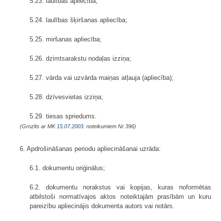
5.23. laulības apliecība;
5.24. laulības šķiršanas apliecība;
5.25. miršanas apliecība;
5.26. dzimtsarakstu nodaļas izziņa;
5.27. vārda vai uzvārda maiņas atļauja (apliecība);
5.28. dzīvesvietas izziņa;
5.29. tiesas spriedums.
(Grozīts ar MK
15.07.2003.
noteikumiem Nr.396)
6. Apdrošināšanas periodu apliecināšanai uzrāda:
6.1. dokumentu oriģinālus;
6.2. dokumentu norakstus vai kopijas, kuras noformētas
atbilstoši normatīvajos aktos noteiktajām prasībām un kuru
pareizību apliecinājis dokumenta autors vai notārs.