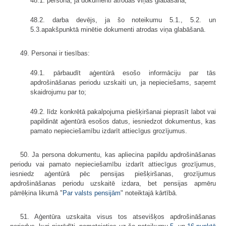
48.1. persona, ja dokumenti atrodas viņas glabāšanā;
48.2. darba devējs, ja šo noteikumu 5.1., 5.2. un
5.3.apakšpunktā minētie dokumenti atrodas viņa glabāšanā.
49. Personai ir tiesības:
49.1. pārbaudīt aģentūrā esošo informāciju par tās
apdrošināšanas periodu uzskaiti un, ja nepieciešams, saņemt
skaidrojumu par to;
49.2. līdz konkrētā pakalpojuma piešķiršanai pieprasīt labot vai
papildināt aģentūrā esošos datus, iesniedzot dokumentus, kas
pamato nepieciešamību izdarīt attiecīgus grozījumus.
50. Ja persona dokumentu, kas apliecina papildu apdrošināšanas
periodu vai pamato nepieciešamību izdarīt attiecīgus grozījumus,
iesniedz aģentūrā pēc pensijas piešķiršanas, grozījumus
apdrošināšanas periodu uzskaitē izdara, bet pensijas apmēru
pārrēķina likumā "
Par valsts pensijām
" noteiktajā kārtībā.
51. Aģentūra uzskaita visus tos atsevišķos apdrošināšanas