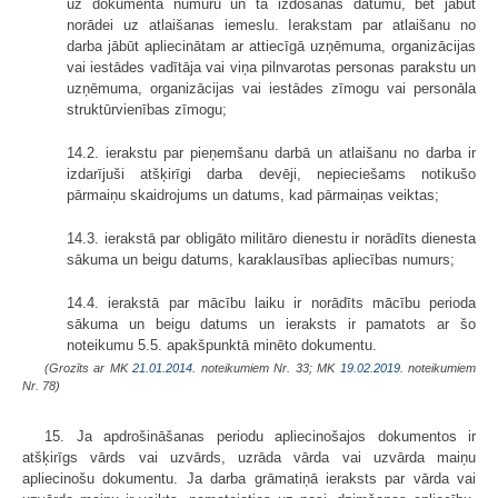
uz dokumenta numuru un tā izdošanas datumu, bet jābūt
norādei uz atlaišanas iemeslu. Ierakstam par atlaišanu no
darba jābūt apliecinātam ar attiecīgā uzņēmuma, organizācijas
vai iestādes vadītāja vai viņa pilnvarotas personas parakstu un
uzņēmuma, organizācijas vai iestādes zīmogu vai personāla
struktūrvienības zīmogu;
14.2. ierakstu par pieņemšanu darbā un atlaišanu no darba ir
izdarījuši atšķirīgi darba devēji, nepieciešams notikušo
pārmaiņu skaidrojums un datums, kad pārmaiņas veiktas;
14.3. ierakstā par obligāto militāro dienestu ir norādīts dienesta
sākuma un beigu datums, karaklausības apliecības numurs;
14.4. ierakstā par mācību laiku ir norādīts mācību perioda
sākuma un beigu datums un ieraksts ir pamatots ar šo
noteikumu 5.5. apakšpunktā minēto dokumentu.
(Grozīts ar MK
21.01.2014.
noteikumiem Nr. 33; MK
19.02.2019.
noteikumiem
Nr. 78)
15. Ja apdrošināšanas periodu apliecinošajos dokumentos ir
atšķirīgs vārds vai uzvārds, uzrāda vārda vai uzvārda maiņu
apliecinošu dokumentu. Ja darba grāmatiņā ieraksts par vārda vai