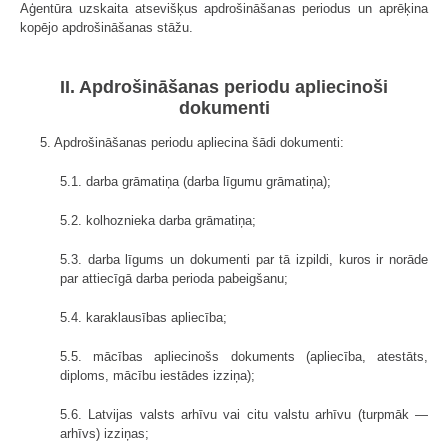
Aģentūra uzskaita atsevišķus apdrošināšanas periodus un aprēķina
kopējo apdrošināšanas stāžu.
II. Apdrošināšanas periodu apliecinoši
dokumenti
5. Apdrošināšanas periodu apliecina šādi dokumenti:
5.1. darba grāmatiņa (darba līgumu grāmatiņa);
5.2. kolhoznieka darba grāmatiņa;
5.3. darba līgums un dokumenti par tā izpildi, kuros ir norāde
par attiecīgā darba perioda pabeigšanu;
5.4. karaklausības apliecība;
5.5. mācības apliecinošs dokuments (apliecība, atestāts,
diploms, mācību iestādes izziņa);
5.6. Latvijas valsts arhīvu vai citu valstu arhīvu (turpmāk —
arhīvs) izziņas;