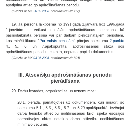
apstiprina attiecīgo apdrošināšanas periodu.
(Grozīts ar MK
26.02.2008.
noteikumiem Nr.117)
19. Ja persona laikposmā no 1991.gada 1.janvāra līdz 1996.gada
1.janvārim ir veikusi sociālās apdrošināšanas iemaksas kā
pašnodarbinātā persona vai par darbam pielīdzinātajiem periodiem,
kas minēti likuma "
Par valsts pensijām
" pārejas noteikumu
2.punkta
4., 5., 6. un 7.apakšpunktā, apdrošināšanas stāžā šos
apdrošināšanas periodus ieskaita, neprasot papildu dokumentus.
(Grozīts ar MK
03.05.2005.
noteikumiem Nr.304)
III. Atsevišķu apdrošināšanas periodu
pierādīšana
20. Darbu iestādēs, organizācijās un uzņēmumos:
20.1. pierāda, pamatojoties uz dokumentiem, kuri norādīti šo
noteikumu 5.1., 5.3., 5.6., 5.7. un 5.29.apakšpunktā, ievērojot
darba tiesisko attiecību nodibināšanas brīdī spēkā esošajos
normatīvajos aktos noteikto darba attiecību nodibināšanas
minimālo vecumu;