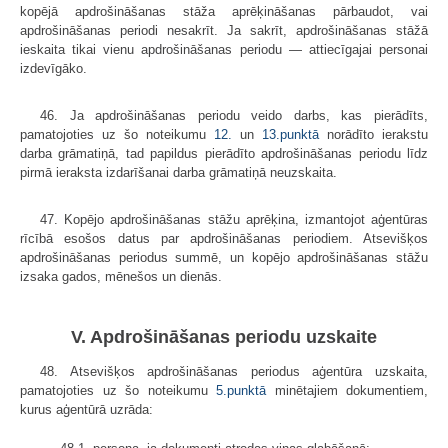
kopējā apdrošināšanas stāža aprēķināšanas pārbaudot, vai
apdrošināšanas periodi nesakrīt. Ja sakrīt, apdrošināšanas stāžā
ieskaita tikai vienu apdrošināšanas periodu — attiecīgajai personai
izdevīgāko.
46. Ja apdrošināšanas periodu veido darbs, kas pierādīts,
pamatojoties uz šo noteikumu
12.
un
13.punktā
norādīto ierakstu
darba grāmatiņā, tad papildus pierādīto apdrošināšanas periodu līdz
pirmā ieraksta izdarīšanai darba grāmatiņā neuzskaita.
47. Kopējo apdrošināšanas stāžu aprēķina, izmantojot aģentūras
rīcībā esošos datus par apdrošināšanas periodiem. Atsevišķos
apdrošināšanas periodus summē, un kopējo apdrošināšanas stāžu
izsaka gados, mēnešos un dienās.
V. Apdrošināšanas periodu uzskaite
48. Atsevišķos apdrošināšanas periodus aģentūra uzskaita,
pamatojoties uz šo noteikumu
5.punktā
minētajiem dokumentiem,
kurus aģentūrā uzrāda: