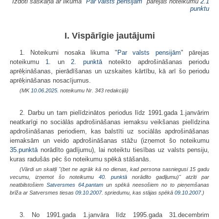
Izdoti saskaņā ar likuma "
Par valsts pensijām
" pārejas noteikumu
2.1
punktu
I. Vispārīgie jautājumi
1. Noteikumi nosaka likuma "
Par valsts pensijām
" pārejas
noteikumu
1.
un
2. punktā
noteikto apdrošināšanas periodu
aprēķināšanas, pierādīšanas un uzskaites kārtību, kā arī šo periodu
aprēķināšanas nosacījumus.
(MK
10.06.2025.
noteikumu Nr. 343 redakcijā)
2. Darbu un tam pielīdzinātos periodus līdz 1991.gada 1.janvārim
neatkarīgi no sociālās apdrošināšanas iemaksu veikšanas pielīdzina
apdrošināšanas periodiem, kas balstīti uz sociālās apdrošināšanas
iemaksām un veido apdrošināšanas stāžu (izņemot šo noteikumu
35.punktā
norādīto gadījumu), lai noteiktu tiesības uz valsts pensiju,
kuras radušās pēc šo noteikumu spēkā stāšanās.
(Vārdi un skaitļi "(bet ne agrāk kā no dienas, kad persona sasniegusi 15 gadu
vecumu, izņemot šo noteikumu
40. punktā
norādīto gadījumu)" atzīti par
neatbilstošiem
Satversmes
64.pantam
un spēkā neesošiem no to pieņemšanas
brīža ar Satversmes tiesas
09.10.2007.
spriedumu, kas stājas spēkā
09.10.2007.
)
3. No 1991.gada 1.janvāra līdz 1995.gada 31.decembrim