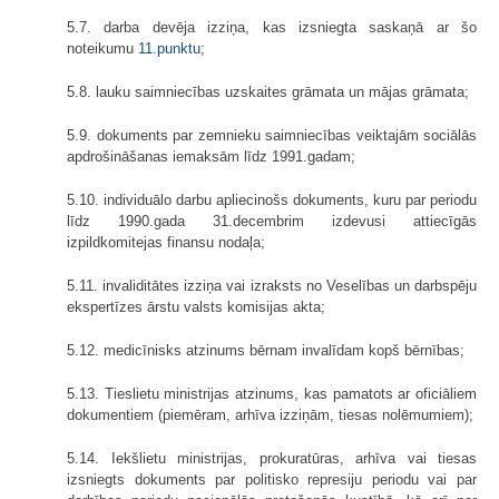
5.7. darba devēja izziņa, kas izsniegta saskaņā ar šo
noteikumu
11.punktu
;
5.8. lauku saimniecības uzskaites grāmata un mājas grāmata;
5.9. dokuments par zemnieku saimniecības veiktajām sociālās
apdrošināšanas iemaksām līdz 1991.gadam;
5.10. individuālo darbu apliecinošs dokuments, kuru par periodu
līdz 1990.gada 31.decembrim izdevusi attiecīgās
izpildkomitejas finansu nodaļa;
5.11. invaliditātes izziņa vai izraksts no Veselības un darbspēju
ekspertīzes ārstu valsts komisijas akta;
5.12. medicīnisks atzinums bērnam invalīdam kopš bērnības;
5.13. Tieslietu ministrijas atzinums, kas pamatots ar oficiāliem
dokumentiem (piemēram, arhīva izziņām, tiesas nolēmumiem);
5.14. Iekšlietu ministrijas, prokuratūras, arhīva vai tiesas
izsniegts dokuments par politisko represiju periodu vai par