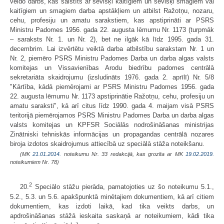
veido darbs, kas saistīts ar sevišķi kaitīgiem un sevišķi smagiem vai
kaitīgiem un smagiem darba apstākļiem un atbilst Ražotņu, nozaru,
cehu, profesiju un amatu sarakstiem, kas apstiprināti ar PSRS
Ministru Padomes 1956. gada 22. augusta lēmumu Nr. 1173 (turpmāk
– saraksts Nr. 1. un Nr. 2), bet ne ilgāk kā līdz 1995. gada 31.
decembrim. Lai izvērtētu veiktā darba atbilstību sarakstam Nr. 1 un
Nr. 2, piemēro PSRS Ministru Padomes Darba un darba algas valsts
komitejas un Vissavienības Arodu biedrību padomes centrālā
sekretariāta skaidrojumu (izsludināts 1976. gada 2. aprīlī) Nr. 5/8
"Kārtība, kādā piemērojami ar PSRS Ministru Padomes 1956. gada
22. augusta lēmumu Nr. 1173 apstiprinātie Ražotņu, cehu, profesiju un
amatu saraksti", kā arī citus līdz 1990. gada 4. maijam visā PSRS
teritorijā piemērojamos PSRS Ministru Padomes Darba un darba algas
valsts komitejas un KPFSR Sociālās nodrošināšanas ministrijas
Zinātniski tehniskās informācijas un propagandas centrālā nozares
biroja izdotos skaidrojumus attiecībā uz speciālā stāža noteikšanu.
(MK
21.01.2014.
noteikumu Nr. 33 redakcijā, kas grozīta ar MK
19.02.2019.
noteikumiem Nr. 78)
2
20.
Speciālo stāžu pierāda, pamatojoties uz šo noteikumu 5.1.,
5.2., 5.3. un 5.6. apakšpunktā minētajiem dokumentiem, kā arī citiem
dokumentiem, kas izdoti laikā, kad tika veikts darbs, un
apdrošināšanas stāžā ieskaita saskaņā ar noteikumiem, kādi tika