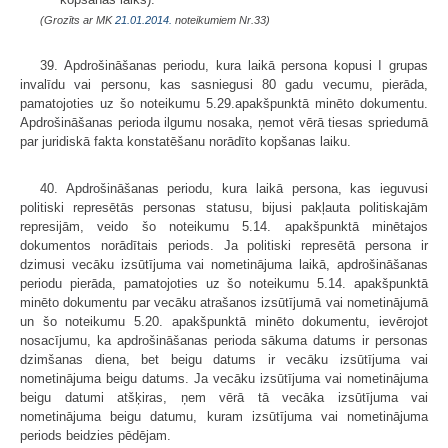
(Grozīts ar MK
21.01.2014.
noteikumiem Nr.33)
39. Apdrošināšanas periodu, kura laikā persona kopusi I grupas
invalīdu vai personu, kas sasniegusi 80 gadu vecumu, pierāda,
pamatojoties uz šo noteikumu 5.29.apakšpunktā minēto dokumentu.
Apdrošināšanas perioda ilgumu nosaka, ņemot vērā tiesas spriedumā
par juridiskā fakta konstatēšanu norādīto kopšanas laiku.
40. Apdrošināšanas periodu, kura laikā persona, kas ieguvusi
politiski represētās personas statusu, bijusi pakļauta politiskajām
represijām, veido šo noteikumu 5.14. apakšpunktā minētajos
dokumentos norādītais periods. Ja politiski represētā persona ir
dzimusi vecāku izsūtījuma vai nometinājuma laikā, apdrošināšanas
periodu pierāda, pamatojoties uz šo noteikumu 5.14. apakšpunktā
minēto dokumentu par vecāku atrašanos izsūtījumā vai nometinājumā
un šo noteikumu 5.20. apakšpunktā minēto dokumentu, ievērojot
nosacījumu, ka apdrošināšanas perioda sākuma datums ir personas
dzimšanas diena, bet beigu datums ir vecāku izsūtījuma vai
nometinājuma beigu datums. Ja vecāku izsūtījuma vai nometinājuma
beigu datumi atšķiras, ņem vērā tā vecāka izsūtījuma vai
nometinājuma beigu datumu, kuram izsūtījuma vai nometinājuma
periods beidzies pēdējam.