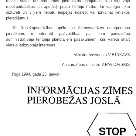
realizē savas tiesības ārpus pierobežas gadījumos, kad viņi vajā
robežpārkāpējus un apstākļi prasa tūlītēju rīcību, lai vainīgie tiktu
aizturēti un viņiem nebūtu iespējas noslēpt vai iznīcināt lietiskos
pierādījumus.
10. Robežapsardzības spēku un Zemessardzes amatpersonu
pienākums ir informēt pašvaldības par tiem pašvaldību
administratīvajā teritorijā plānotajiem pasākumiem, kuri varētu skart
vietējo iedzīvotāju intereses.
Ministru prezidents V.B1RKAVS
Aizsardzības ministrs V.PAVLOVSKIS
Rīgā 1994. gada 25. janvārī