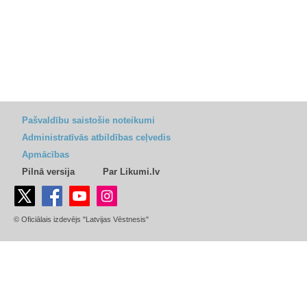
Pašvaldību saistošie noteikumi
Administratīvās atbildības ceļvedis
Apmācības
Pilnā versija
Par Likumi.lv
© Oficiālais izdevējs "Latvijas Vēstnesis"