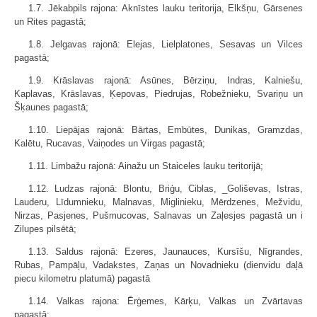
1.7. Jēkabpils rajona: Aknīstes lauku teritorija, Elkšņu, Gārsenes
un Rites pagastā;
1.8. Jelgavas rajonā: Elejas, Lielplatones, Sesavas un Vilces
pagastā;
1.9. Krāslavas rajonā: Asūnes, Bērziņu, Indras, Kalniešu,
Kaplavas, Krāslavas, Ķepovas, Piedrujas, Robežnieku, Svariņu un
Šķaunes pagastā;
1.10. Liepājas rajonā: Bārtas, Embūtes, Dunikas, Gramzdas,
Kalētu, Rucavas, Vaiņodes un Virgas pagastā;
1.11. Limbažu rajonā: Ainažu un Staiceles lauku teritorijā;
1.12. Ludzas rajonā: Blontu, Briģu, Ciblas, _Goliševas, Istras,
Lauderu, Līdumnieku, Malnavas, Miglinieku, Mērdzenes, Mežvidu,
Nirzas, Pasjenes, Pušmucovas, Salnavas un Zaļesjes pagastā un i
Zilupes pilsētā;
1.13. Saldus rajonā: Ezeres, Jaunauces, Kursīšu, Nīgrandes,
Rubas, Pampāļu, Vadakstes, Zaņas un Novadnieku (dienvidu daļā
piecu kilometru platumā) pagastā
1.14. Valkas rajona: Ērģemes, Kārķu, Valkas un Zvārtavas
pagastā;