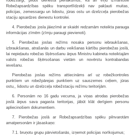
robežsargi, pildot dienesta pienākumus, kā ari viņu izmantotie
Robežapsardzības spēku transportlīdzekļi nav pakļauti muitas,
policijas, zemessargu un lidostu, jūras ostu un dzelzceļa pierobežas
staciju apsardzes dienestu kontrolei.
4. Pierobežas josla jāiezīmē ar skaidri redzamām noteikta parauga
informācijas zīmēm (zīmju paraugi pievienoti).
5. Pierobežas joslas režīms nosaka personu iebraukšanas,
izbraukšanas, atrašanās un darbu veikšanas kārtību pierobežas joslā,
lai nepieļautu robežas šķērsošanu ārpus Ministru kabineta noteiktajām
valsts robežas šķērsošanas vietām un novērstu kontrabandas
ievešanu.
Pierobežas joslas režīms attiecināms arī uz robežkontroles
punktiem un robežpārejas punktiem uz sauszemes ceļiem, jūras
ostu,, lidostu un dzelzceļa robežstaciju režīmu teritorijām.
6. Personām no 16 gadu vecuma, ja viņas atrodas pierobežas
joslā ārpus sava pagasta teritorijas, jābūt klāt derīgiem personu
apliecinošiem dokumentiem.
7. Pierobežas joslā ar Robežapsardzības spēku pilnvarotām
amatpersonām ir jāsaskaņo:
7.1. bruņotu grupu pārvietošanās, izņemot policijas norīkojumus;