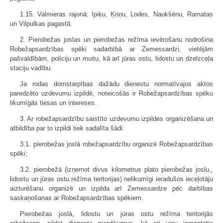
1.15. Valmieras rajonā: Ipiķu, Ķoņu, Lodes, Naukšēnu, Ramatas
un Vilpulkas pagastā.
2. Pierobežas joslas un pierobežas režīma ievērošanu nodrošina
Robežapsardzības spēki sadarbībā ar Zemessardzi, vietējām
pašvaldībām, policiju un muitu, kā arī jūras ostu, lidostu un dzelzceļa
staciju vadību.
Ja rodas domstarpības dažādu dienestu normatīvajos aktos
paredzēto uzdevumu izpildē, noteicošās ir Robežapsardzības spēku
likumīgās tiesas un intereses.
3. Ar robežapsardzību saistīto uzdevumu izpildes organizēšana un
atbildība par to izpildi tiek sadalīta šādi:
3.1. pierobežas joslā robežapsardzību organizē Robežapsardzības
spēki;
3.2. pierobežā (izņemot divus kilometrus plato pierobežas joslu,,
lidostu un jūras ostu režīma teritorijas) nelikumīgi ieradušos ieceļotāju
aizturēšanu organizē un izpilda arī Zemessardze pēc darbības
saskaņošanas ar Robežapsardzības spēkiem.
Pierobežas joslā, lidostu un jūras ostu režīma teritorijās