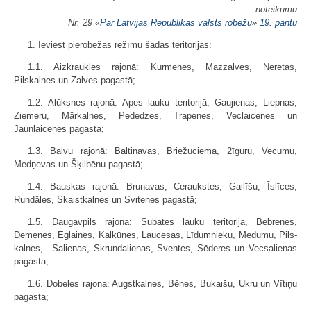
noteikumu
Nr. 29 «
Par Latvijas Republikas valsts robežu
»
19. pantu
1. Ieviest pierobežas režīmu šādās teritorijās:
1.1. Aizkraukles rajonā: Kurmenes, Mazzalves, Neretas,
Pilskalnes un Zalves pagastā;
1.2. Alūksnes rajonā: Apes lauku teritorijā, Gaujienas, Liepnas,
Ziemeru, Mārkalnes, Pededzes, Trapenes, Veclaicenes un
Jaunlaicenes pagastā;
1.3. Balvu rajonā: Baltinavas, Briežuciema, 2īguru, Vecumu,
Medņevas un Šķilbēnu pagastā;
1.4. Bauskas rajonā: Brunavas, Ceraukstes, Gailīšu, Īslīces,
Rundāles, Skaistkalnes un Svitenes pagastā;
1.5. Daugavpils rajonā: Subates lauku teritorijā, Bebrenes,
Demenes, Eglaines, Kalkūnes, Laucesas, Līdumnieku, Medumu, Pils-
kalnes,_ Salienas, Skrundalienas, Sventes, Sēderes un Vecsalienas
pagasta;
1.6. Dobeles rajona: Augstkalnes, Bēnes, Bukaišu, Ukru un Vītiņu
pagastā;