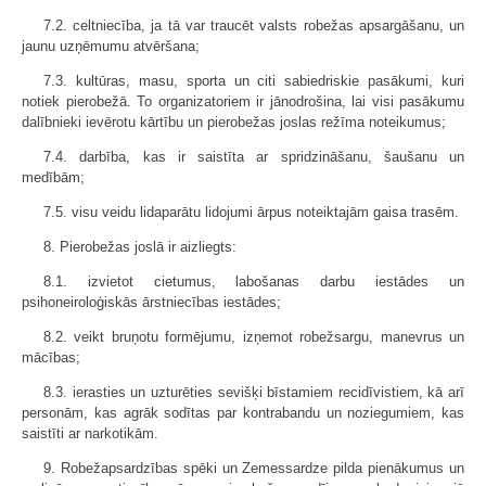
7.2. celtniecība, ja tā var traucēt valsts robežas apsargāšanu, un
jaunu uzņēmumu atvēršana;
7.3. kultūras, masu, sporta un citi sabiedriskie pasākumi, kuri
notiek pierobežā. To organizatoriem ir jānodrošina, lai visi pasākumu
dalībnieki ievērotu kārtību un pierobežas joslas režīma noteikumus;
7.4. darbība, kas ir saistīta ar spridzināšanu, šaušanu un
medībām;
7.5. visu veidu lidaparātu lidojumi ārpus noteiktajām gaisa trasēm.
8. Pierobežas joslā ir aizliegts:
8.1. izvietot cietumus, labošanas darbu iestādes un
psihoneiroloģiskās ārstniecības iestādes;
8.2. veikt bruņotu formējumu, izņemot robežsargu, manevrus un
mācības;
8.3. ierasties un uzturēties sevišķi bīstamiem recidīvistiem, kā arī
personām, kas agrāk sodītas par kontrabandu un noziegumiem, kas
saistīti ar narkotikām.
9. Robežapsardzības spēki un Zemessardze pilda pienākumus un