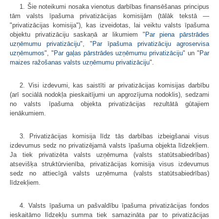
1. Šie noteikumi nosaka vienotus darbības finansēšanas principus
tām valsts īpašuma privatizācijas komisijām (tālāk tekstā —
"privatizācijas komisija"), kas izveidotas, lai veiktu valsts īpašuma
objektu privatizāciju saskaņā ar likumiem "
Par piena pārstrādes
uzņēmumu privatizāciju
", "
Par īpašuma privatizāciju agroservisa
uzņēmumos
", "
Par gaļas pārstrādes uzņēmumu privatizāciju
" un "
Par
maizes ražošanas valsts uzņēmumu privatizāciju
".
2. Visi izdevumi, kas saistīti ar privatizācijas komisijas darbību
(arī sociālā nodokļa pieskaitījumi un apgrozījuma nodoklis), sedzami
no valsts īpašuma objekta privatizācijas rezultātā gūtajiem
ienākumiem.
3. Privatizācijas komisija līdz tās darbības izbeigšanai visus
izdevumus sedz no privatizējamā valsts īpašuma objekta līdzekļiem.
Ja tiek privatizēta valsts uzņēmuma (valsts statūtsabiedrības)
atsevišķa struktūrvienība, privatizācijas komisija visus izdevumus
sedz no attiecīgā valsts uzņēmuma (valsts statūtsabiedrības)
līdzekļiem.
4. Valsts īpašuma un pašvaldību īpašuma privatizācijas fondos
ieskaitāmo līdzekļu summa tiek samazināta par to privatizācijas