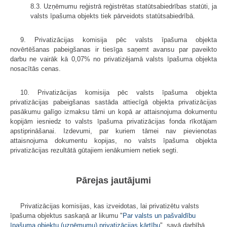
8.3. Uzņēmumu reģistrā reģistrētas statūtsabiedrības statūti, ja
valsts īpašuma objekts tiek pārveidots statūtsabiedrībā.
9. Privatizācijas komisija pēc valsts īpašuma objekta
novērtēšanas pabeigšanas ir tiesīga saņemt avansu par paveikto
darbu ne vairāk kā 0,07% no privatizējamā valsts īpašuma objekta
nosacītās cenas.
10. Privatizācijas komisija pēc valsts īpašuma objekta
privatizācijas pabeigšanas sastāda attiecīgā objekta privatizācijas
pasākumu galīgo izmaksu tāmi un kopā ar attaisnojuma dokumentu
kopijām iesniedz to valsts īpašuma privatizācijas fonda rīkotājam
apstiprināšanai. Izdevumi, par kuriem tāmei nav pievienotas
attaisnojuma dokumentu kopijas, no valsts īpašuma objekta
privatizācijas rezultātā gūtajiem ienākumiem netiek segti.
Pārejas jautājumi
Privatizācijas komisijas, kas izveidotas, lai privatizētu valsts
īpašuma objektus saskaņā ar likumu "
Par valsts un pašvaldību
īpašuma objektu (uzņēmumu) privatizācijas kārtību
", savā darbībā