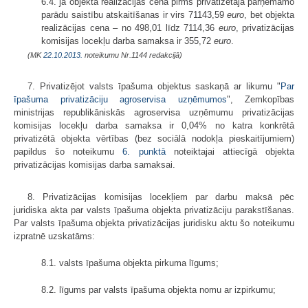
6.4. ja objekta realizācijas cena pirms privatizētāja pārņemamo
parādu saistību atskaitīšanas ir virs 71143,59
euro
, bet objekta
realizācijas cena – no 498,01 līdz 7114,36
euro
, privatizācijas
komisijas locekļu darba samaksa ir 355,72
euro
.
(MK
22.10.2013.
noteikumu Nr.1144 redakcijā)
7. Privatizējot valsts īpašuma objektus saskaņā ar likumu "
Par
īpašuma privatizāciju agroservisa uzņēmumos
", Zemkopības
ministrijas republikāniskās agroservisa uzņēmumu privatizācijas
komisijas locekļu darba samaksa ir 0,04% no katra konkrētā
privatizētā objekta vērtības (bez sociālā nodokļa pieskaitījumiem)
papildus šo noteikumu
6. punktā
noteiktajai attiecīgā objekta
privatizācijas komisijas darba samaksai.
8. Privatizācijas komisijas locekļiem par darbu maksā pēc
juridiska akta par valsts īpašuma objekta privatizāciju parakstīšanas.
Par valsts īpašuma objekta privatizācijas juridisku aktu šo noteikumu
izpratnē uzskatāms:
8.1. valsts īpašuma objekta pirkuma līgums;
8.2. līgums par valsts īpašuma objekta nomu ar izpirkumu;