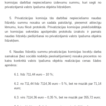
komisijas darbībai nepieciešamo izdevumu summu, kuri segti no
privatizējamā valsts īpašuma objekta līdzekļiem.
5. Privatizācijas komisija tās darbībai nepieciešamo naudas
līdzekļu summu nosaka un sadala patstāvīgi, pieņemot attiecīgu
lēmumu, kuru fiksē protokolā. Privatizācijas komisijas priekšsēdētāja
un komisijas sekretāra apstiprināts protokola izraksts ir pamats
naudas līdzekļu piešķiršanai no privatizējamā valsts īpašuma objekta
līdzekļiem.
6. Naudas līdzekļu summu privatizācijas komisijas locekļu darba
samaksai (bez sociālā nodokļa pieskaitījumiem) nosaka procentos no
katra konkrētā valsts īpašuma objekta realizācijas cenas šādos
apmēros:
6.1. līdz 711,44
euro
– 10 %;
6.2. no 711,44 līdz 7114,36
euro
– 5 %, bet ne mazāk par 71,14
euro
;
6.3. virs 7114,36
euro
– 0,35 %, bet ne mazāk par 355,72
euro
;