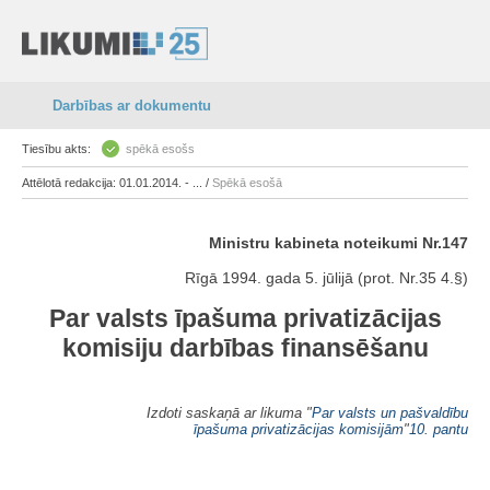
Darbības ar dokumentu
Tiesību akts:
spēkā esošs
Attēlotā redakcija: 01.01.2014. - ... /
Spēkā esošā
Ministru kabineta noteikumi Nr.147
Rīgā 1994. gada 5. jūlijā (prot. Nr.35 4.§)
Par valsts īpašuma privatizācijas
komisiju darbības finansēšanu
Izdoti saskaņā ar likuma "
Par valsts un pašvaldību
īpašuma privatizācijas komisijām
"
10. pantu