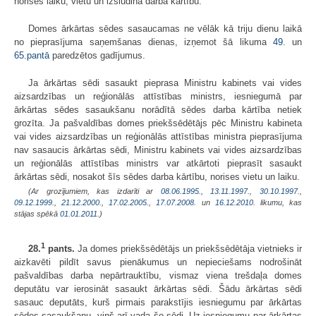
norises laiku, vietu un izsludina darba kārtību.
Domes ārkārtas sēdes sasaucamas ne vēlāk kā triju dienu laikā
no pieprasījuma saņemšanas dienas, izņemot šā likuma
49.
un
65.pantā
paredzētos gadījumus.
Ja ārkārtas sēdi sasaukt pieprasa Ministru kabinets vai vides
aizsardzības un reģionālās attīstības ministrs, iesniegumā par
ārkārtas sēdes sasaukšanu norādītā sēdes darba kārtība netiek
grozīta. Ja pašvaldības domes priekšsēdētājs pēc Ministru kabineta
vai vides aizsardzības un reģionālās attīstības ministra pieprasījuma
nav sasaucis ārkārtas sēdi, Ministru kabinets vai vides aizsardzības
un reģionālās attīstības ministrs var atkārtoti pieprasīt sasaukt
ārkārtas sēdi, nosakot šīs sēdes darba kārtību, norises vietu un laiku.
(Ar grozījumiem, kas izdarīti ar
08.06.1995.
,
13.11.1997.
,
30.10.1997.
,
09.12.1999.
,
21.12.2000.
,
17.02.2005.
,
17.07.2008.
un
16.12.2010
. likumu, kas
stājas spēkā
01.01.2011.
)
1
28.
pants.
Ja domes priekšsēdētājs un priekšsēdētāja vietnieks ir
aizkavēti pildīt savus pienākumus un nepieciešams nodrošināt
pašvaldības darba nepārtrauktību, vismaz viena trešdaļa domes
deputātu var ierosināt sasaukt ārkārtas sēdi. Šādu ārkārtas sēdi
sasauc deputāts, kurš pirmais parakstījis iesniegumu par ārkārtas
sēdes sasaukšanu, viņš arī vada šo sēdi. Uz iesniegumu par ārkārtas