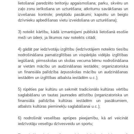
lietošanai paredzēto teritoriju apgaismošana; parku, skvēru un
zaļo zonu ierīkošana un uzturēšana; atkritumu savākšanas un
izvešanas kontrole; pretplūdu pasākumi; kapsētu un beigto
dzīvnieku apbedīšanas vietu izveidošana un uzturēšana);
3) noteikt kārtību, kādā izmantojami publiskā lietošanā esošie
meži un ūdeņi, ja likumos nav noteikts citādi;
4) gādāt par iedzīvotāju izglītību (iedzīvotājiem noteikto tiesību
nodrošināšana pamatizglītības un vispārējās vidējās izglītības
iegūšanā; pirmsskolas un skolas vecuma bērnu nodrošināšana
ar vietām mācību un audzināšanas iestādēs; organizatoriska
un finansiāla palīdzība ārpusskolas mācību un audzināšanas
iestādēm un izglītības atbalsta iestādēm u.c.);
5) rūpēties par kultūru un sekmēt tradicionālo kultūras vērtību
saglabāšanu un tautas jaunrades attīstību (organizatoriska un
finansiāla palīdzība kultūras iestādēm un pasākumiem,
atbalsts kultūras pieminekļu saglabāšanai u.c.);
6) nodrošināt veselības aprūpes pieejamību, kā arī veicināt
iedzīvotāju veselīgu dzīvesveidu un sportu;