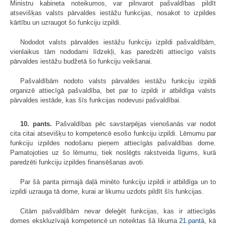
Ministru kabineta noteikumos, var pilnvarot pašvaldības pildīt
atsevišķas valsts pārvaldes iestāžu funkcijas, nosakot to izpildes
kārtību un uzraugot šo funkciju izpildi.
Nododot valsts pārvaldes iestāžu funkciju izpildi pašvaldībām,
vienlaikus tām nododami līdzekļi, kas paredzēti attiecīgo valsts
pārvaldes iestāžu budžetā šo funkciju veikšanai.
Pašvaldībām nodoto valsts pārvaldes iestāžu funkciju izpildi
organizē attiecīgā pašvaldība, bet par to izpildi ir atbildīga valsts
pārvaldes iestāde, kas šīs funkcijas nodevusi pašvaldībai.
10. pants.
Pašvaldības pēc savstarpējas vienošanās var nodot
cita citai atsevišķu to kompetencē esošo funkciju izpildi. Lēmumu par
funkciju izpildes nodošanu pieņem attiecīgās pašvaldības dome.
Pamatojoties uz šo lēmumu, tiek noslēgts rakstveida līgums, kurā
paredzēti funkciju izpildes finansēšanas avoti.
Par šā panta pirmajā daļā minēto funkciju izpildi ir atbildīga un to
izpildi uzrauga tā dome, kurai ar likumu uzdots pildīt šīs funkcijas.
Citām pašvaldībām nevar deleģēt funkcijas, kas ir attiecīgās
domes ekskluzīvajā kompetencē un noteiktas šā likuma
21.pantā
, kā