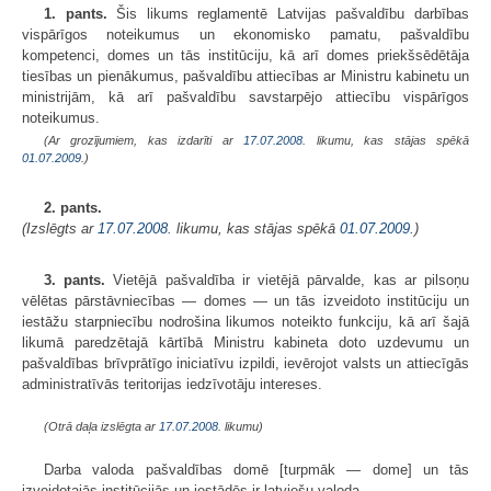
1. pants.
Šis likums reglamentē Latvijas pašvaldību darbības
vispārīgos noteikumus un ekonomisko pamatu, pašvaldību
kompetenci, domes un tās institūciju, kā arī domes priekšsēdētāja
tiesības un pienākumus, pašvaldību attiecības ar Ministru kabinetu un
ministrijām, kā arī pašvaldību savstarpējo attiecību vispārīgos
noteikumus.
(Ar grozījumiem, kas izdarīti ar
17.07.2008
. likumu, kas stājas spēkā
01.07.2009.
)
2. pants.
(Izslēgts ar
17.07.2008
. likumu, kas stājas spēkā
01.07.2009.
)
3. pants.
Vietējā pašvaldība ir vietējā pārvalde, kas ar pilsoņu
vēlētas pārstāvniecības — domes — un tās izveidoto institūciju un
iestāžu starpniecību nodrošina likumos noteikto funkciju, kā arī šajā
likumā paredzētajā kārtībā Ministru kabineta doto uzdevumu un
pašvaldības brīvprātīgo iniciatīvu izpildi, ievērojot valsts un attiecīgās
administratīvās teritorijas iedzīvotāju intereses.
(Otrā daļa izslēgta ar
17.07.2008
. likumu)
Darba valoda pašvaldības domē [turpmāk — dome] un tās
izveidotajās institūcijās un iestādēs ir latviešu valoda.