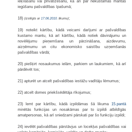
ieķīlāšanu vai privatizēšanu, kā arī par nekustamās mantas
iegūšanu pašvaldības īpašumā;
18)
;
(izslēgts ar
17.06.2010
. likumu)
19) noteikt kārtību, kādā veicami darījumi ar pašvaldības
kustamo mantu, kā arī kārtību, kādā notiek dāvinājumu un
novēlējumu pieņemšana un pārzināšana, aizdevumu,
aizņēmumu un citu ekonomisko saistību uzņemšanās
pašvaldības vārdā;
20) piešķirt nosaukumus ielām, parkiem un laukumiem, kā arī
pārdēvēt tos;
21) apturēt un atcelt pašvaldības iestāžu vadītāju lēmumus;
22) atcelt domes priekšsēdētāja rīkojumus;
23) lemt par kārtību, kādā izpildāmas šā likuma
15.pantā
minētās funkcijas un nosakāmas par to izpildi atbildīgās
amatpersonas, kā arī sniedzami pārskati par šo funkciju izpildi;
24) ievēlēt pašvaldības pārstāvjus un locekļus pašvaldības vai