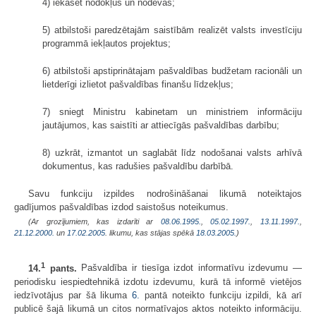
4) iekasēt nodokļus un nodevas;
5) atbilstoši paredzētajām saistībām realizēt valsts investīciju
programmā iekļautos projektus;
6) atbilstoši apstiprinātajam pašvaldības budžetam racionāli un
lietderīgi izlietot pašvaldības finanšu līdzekļus;
7) sniegt Ministru kabinetam un ministriem informāciju
jautājumos, kas saistīti ar attiecīgās pašvaldības darbību;
8) uzkrāt, izmantot un saglabāt līdz nodošanai valsts arhīvā
dokumentus, kas radušies pašvaldību darbībā.
Savu funkciju izpildes nodrošināšanai likumā noteiktajos
gadījumos pašvaldības izdod saistošus noteikumus.
(Ar grozījumiem, kas izdarīti ar
08.06.1995.
,
05.02.1997.
,
13.11.1997.
,
21.12.2000.
un
17.02.2005
. likumu, kas stājas spēkā
18.03.2005.
)
1
14.
pants.
Pašvaldība ir tiesīga izdot informatīvu izdevumu —
periodisku iespiedtehnikā izdotu izdevumu, kurā tā informē vietējos
iedzīvotājus par šā likuma
6.
pantā noteikto funkciju izpildi, kā arī
publicē šajā likumā un citos normatīvajos aktos noteikto informāciju.