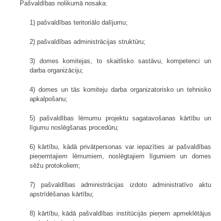
Pašvaldības nolikumā nosaka:
1) pašvaldības teritoriālo dalījumu;
2) pašvaldības administrācijas struktūru;
3) domes komitejas, to skaitlisko sastāvu, kompetenci un
darba organizāciju;
4) domes un tās komiteju darba organizatorisko un tehnisko
apkalpošanu;
5) pašvaldības lēmumu projektu sagatavošanas kārtību un
līgumu noslēgšanas procedūru;
6) kārtību, kādā privātpersonas var iepazīties ar pašvaldības
pieņemtajiem lēmumiem, noslēgtajiem līgumiem un domes
sēžu protokoliem;
7) pašvaldības administrācijas izdoto administratīvo aktu
apstrīdēšanas kārtību;
8) kārtību, kādā pašvaldības institūcijās pieņem apmeklētājus