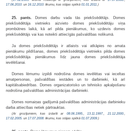
17.06.2010.
un
16.12.2010
. likumu, kas stājas spēkā
01.01.2011.
)
25. pants.
Domes darbu vada tās priekšsēdētājs. Domes
priekšsēdētāja vietnieks aizvieto domes priekšsēdētāju viņa
prombūtnes laikā, kā arī pilda pienākumus, ko uzdevis domes
priekšsēdētājs vai kas noteikti attiecīgās pašvaldības nolikumā.
Ja domes priekšsēdētājs ir atlaists vai atkāpies no amata
pienākumu pildīšanas, domes priekšsēdētāja vietnieks pilda domes
priekšsēdētāja pienākumus līdz jauna domes priekšsēdētāja
ievēlēšanai.
Domes lēmumu izpildi nodrošina domes ievēlētas vai ieceltas
amatpersonas, pašvaldības iestādes un to darbinieki, kā arī
kapitālsabiedrības. Domes organizatorisko un tehnisko apkalpošanu
nodrošina pašvaldības administrācijas darbinieki.
Domes nomaiņas gadījumā pašvaldības administrācijas darbinieku
darba attiecības netiek pārtrauktas.
(Ar grozījumiem, kas izdarīti ar
08.06.1995.
,
13.11.1997.
,
21.12.2000.
,
17.02.2005.
un
17.07.2008
. likumu, kas stājas spēkā
01.07.2009.
)