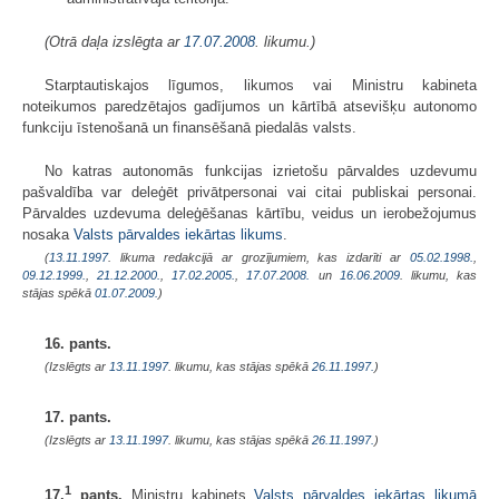
(Otrā daļa izslēgta ar
17.07.2008
. likumu.)
Starptautiskajos līgumos, likumos vai Ministru kabineta
noteikumos paredzētajos gadījumos un kārtībā atsevišķu autonomo
funkciju īstenošanā un finansēšanā piedalās valsts.
No katras autonomās funkcijas izrietošu pārvaldes uzdevumu
pašvaldība var deleģēt privātpersonai vai citai publiskai personai.
Pārvaldes uzdevuma deleģēšanas kārtību, veidus un ierobežojumus
nosaka
Valsts pārvaldes iekārtas likums
.
(
13.11.1997
. likuma redakcijā ar grozījumiem, kas izdarīti ar
05.02.1998.
,
09.12.1999.
,
21.12.2000.
,
17.02.2005.
,
17.07.2008.
un
16.06.2009
. likumu, kas
stājas spēkā
01.07.2009.
)
16. pants.
(Izslēgts ar
13.11.1997
. likumu, kas stājas spēkā
26.11.1997.
)
17. pants.
(Izslēgts ar
13.11.1997
. likumu, kas stājas spēkā
26.11.1997.
)
1
17.
pants.
Ministru kabinets
Valsts pārvaldes iekārtas likumā