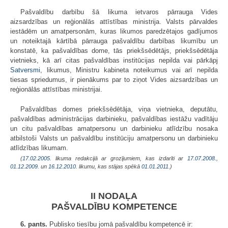
Pašvaldību darbību šā likuma ietvaros pārrauga Vides
aizsardzības un reģionālās attīstības ministrija. Valsts pārvaldes
iestādēm un amatpersonām, kuras likumos paredzētajos gadījumos
un noteiktajā kārtībā pārrauga pašvaldību darbības likumību un
konstatē, ka pašvaldības dome, tās priekšsēdētājs, priekšsēdētāja
vietnieks, kā arī citas pašvaldības institūcijas nepilda vai pārkāpj
Satversmi
, likumus, Ministru kabineta noteikumus vai arī nepilda
tiesas spriedumus, ir pienākums par to ziņot Vides aizsardzības un
reģionālās attīstības ministrijai.
Pašvaldības domes priekšsēdētāja, viņa vietnieka, deputātu,
pašvaldības administrācijas darbinieku, pašvaldības iestāžu vadītāju
un citu pašvaldības amatpersonu un darbinieku atlīdzību nosaka
atbilstoši Valsts un pašvaldību institūciju amatpersonu un darbinieku
atlīdzības likumam.
(
17.02.2005
. likuma redakcijā ar grozījumiem, kas izdarīti ar
17.07.2008.
,
01.12.2009.
un
16.12.2010
. likumu, kas stājas spēkā
01.01.2011.
)
II NODAĻA
PAŠVALDĪBU KOMPETENCE
6. pants.
Publisko tiesību jomā pašvaldību kompetencē ir: