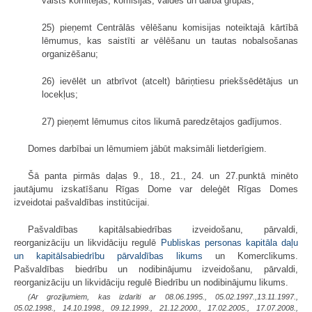
valsts komitejās, komisijās, valdēs un darba grupās;
25) pieņemt Centrālās vēlēšanu komisijas noteiktajā kārtībā
lēmumus, kas saistīti ar vēlēšanu un tautas nobalsošanas
organizēšanu;
26) ievēlēt un atbrīvot (atcelt) bāriņtiesu priekšsēdētājus un
locekļus;
27) pieņemt lēmumus citos likumā paredzētajos gadījumos.
Domes darbībai un lēmumiem jābūt maksimāli lietderīgiem.
Šā panta pirmās daļas 9., 18., 21., 24. un 27.punktā minēto
jautājumu izskatīšanu Rīgas Dome var deleģēt Rīgas Domes
izveidotai pašvaldības institūcijai.
Pašvaldības kapitālsabiedrības izveidošanu, pārvaldi,
reorganizāciju un likvidāciju regulē
Publiskas personas kapitāla daļu
un kapitālsabiedrību pārvaldības likums
un Komerclikums.
Pašvaldības biedrību un nodibinājumu izveidošanu, pārvaldi,
reorganizāciju un likvidāciju regulē Biedrību un nodibinājumu likums.
(Ar grozījumiem, kas izdarīti ar 08.06.1995., 05.02.1997.,13.11.1997.,
05.02.1998., 14.10.1998., 09.12.1999., 21.12.2000., 17.02.2005., 17.07.2008.,