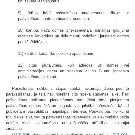
un izskata iesniegumus;
9) kārtību, kādā pašvaldības amatpersonas rīkojas ar
pašvaldības mantu un finanšu resursiem;
10) kārtību, kādā domes priekšsēdētāja nomaiņas gadījumā
organizē lietvedības un dokumentu nodošanu jaunajam domes
priekšsēdētājam;
11) kārtību, kādā rīko publisko apspriešanu;
12) citus jautājumus, kuri attiecas uz domes vai
administrācijas darbu un saskaņā ar šo likumu jānosaka
pašvaldības nolikumā.
Pašvaldības nolikums stājas spēkā nākamajā dienā pēc tā
parakstīšanas, ja tajā nav noteikts cits spēkā stāšanās laiks. Pēc
pašvaldības nolikuma pieņemšanas tam jābūt brīvi pieejamam
pašvaldības domes ēkā un pagasta vai pilsētas pārvaldēs, kā arī
publicētam pašvaldības mājaslapā internetā. Pašvaldības nolikumu
triju dienu laikā pēc tā parakstīšanas rakstveidā un elektroniskā veidā
nosūta Vides aizsardzības un reģionālās attīstības ministrijai
zināšanai.
(
17.02.2005
. likuma redakcijā ar grozījumiem, kas izdarīti ar
17.07.2008.
,