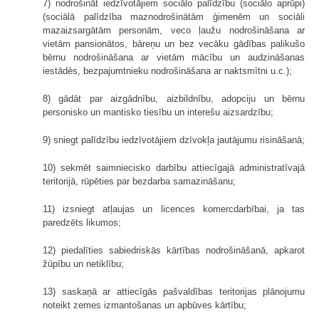
7) nodrošināt iedzīvotājiem sociālo palīdzību (sociālo aprūpi)
(sociālā palīdzība maznodrošinātām ģimenēm un sociāli
mazaizsargātām personām, veco ļaužu nodrošināšana ar
vietām pansionātos, bāreņu un bez vecāku gādības palikušo
bērnu nodrošināšana ar vietām mācību un audzināšanas
iestādēs, bezpajumtnieku nodrošināšana ar naktsmītni u.c.);
8) gādāt par aizgādnību, aizbildnību, adopciju un bērnu
personisko un mantisko tiesību un interešu aizsardzību;
9) sniegt palīdzību iedzīvotājiem dzīvokļa jautājumu risināšanā;
10) sekmēt saimniecisko darbību attiecīgajā administratīvajā
teritorijā, rūpēties par bezdarba samazināšanu;
11) izsniegt atļaujas un licences komercdarbībai, ja tas
paredzēts likumos;
12) piedalīties sabiedriskās kārtības nodrošināšanā, apkarot
žūpību un netiklību;
13) saskaņā ar attiecīgās pašvaldības teritorijas plānojumu
noteikt zemes izmantošanas un apbūves kārtību;