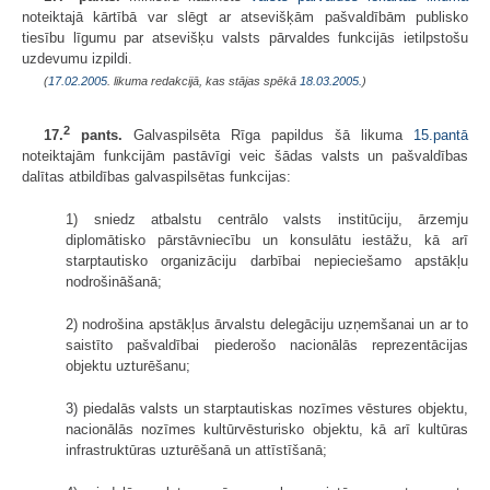
noteiktajā kārtībā var slēgt ar atsevišķām pašvaldībām publisko
tiesību līgumu par atsevišķu valsts pārvaldes funkcijās ietilpstošu
uzdevumu izpildi.
(
17.02.2005
. likuma redakcijā, kas stājas spēkā
18.03.2005.
)
2
17.
pants.
Galvaspilsēta Rīga papildus šā likuma
15.pantā
noteiktajām funkcijām pastāvīgi veic šādas valsts un pašvaldības
dalītas atbildības galvaspilsētas funkcijas:
1) sniedz atbalstu centrālo valsts institūciju, ārzemju
diplomātisko pārstāvniecību un konsulātu iestāžu, kā arī
starptautisko organizāciju darbībai nepieciešamo apstākļu
nodrošināšanā;
2) nodrošina apstākļus ārvalstu delegāciju uzņemšanai un ar to
saistīto pašvaldībai piederošo nacionālās reprezentācijas
objektu uzturēšanu;
3) piedalās valsts un starptautiskas nozīmes vēstures objektu,
nacionālās nozīmes kultūrvēsturisko objektu, kā arī kultūras
infrastruktūras uzturēšanā un attīstīšanā;