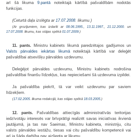
arī šā likuma
9.pantā
noteiktajā kārtībā pašvaldībām nodotās
funkcijas.
(Ceturtā daļa izslēgta ar
17.07.2008
. likumu.)
(Ar grozījumiem, kas izdarīti ar
08.06.1995.
,
13.11.1997.
,
21.12.2000.
un
17.07.2008
. likumu, kas stājas spēkā
01.07.2009.
)
11. pants.
Ministru kabinets likumā paredzētajos gadījumos un
Valsts pārvaldes iekārtas likumā
noteiktajā kārtībā var deleģēt
pašvaldībai atsevišķu pārvaldes uzdevumu.
Deleģējot pārvaldes uzdevumu, Ministru kabinets nodrošina
pašvaldībai finanšu līdzekļus, kas nepieciešami šā uzdevuma izpildei.
Ja pašvaldība piekrīt, tā var veikt uzdevumu par saviem
līdzekļiem.
(
17.02.2005
. likuma redakcijā, kas stājas spēkā
18.03.2005.
)
12. pants.
Pašvaldības attiecīgās administratīvās teritorijas
iedzīvotāju interesēs var brīvprātīgi realizēt savas iniciatīvas ikvienā
jautājumā, ja tas nav Saeimas, Ministru kabineta, ministriju, citu
valsts pārvaldes iestāžu, tiesas vai citu pašvaldību kompetencē vai
arī ja šāda darbība nav aizliegta ar likumu.