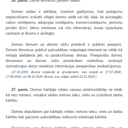
26. pants.
Dome lēmumus pieņem sēdēs.
Domes sēdes ir atklātas, izņemot gadījumus, kad jautājumu
nepieciešams izskatīt slēgtā domes sēdē vai tās daļā, lai aizsargātu
valsts noslēpumu, adopcijas noslēpumu, komercnoslēpumu, personu
privāto dzīvi, bērnu intereses vai citu informāciju, kuras izpaušana
saskaņā ar likumu ir aizliegta.
Domes lēmumi un domes sēžu protokoli ir publiski pieejami.
Domes lēmumus publicē pašvaldības mājaslapā internetā ne vēlāk kā
trešajā darbdienā pēc to parakstīšanas dienas. Pieejamību domes
lēmumiem un domes sēžu protokoliem nodrošina, ievērojot
normatīvajos aktos noteiktos informācijas pieejamības ierobežojumus.
(
17.02.2005
. likuma redakcijā ar grozījumiem, kas izdarīti ar
17.07.2008.
,
17.06.2010.
un
08.10.2020
. likumu, kas stājas spēkā
02.11.2020.
)
27. pants.
Domes kārtējās sēdes sasauc priekšsēdētājs ne retāk
kā reizi mēnesī, nosakot sēdes norises laiku, vietu un izsludinot darba
kārtību.
Domes deputātiem par kārtējās sēdes norises laiku, vietu un darba
kārtību tiek paziņots pašvaldības nolikumā noteiktajā kārtībā.