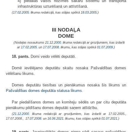
4) piedalās valsts nozīmes sakaru sistēmu un transporta
infrastruktūras uzturēšanā un attīstīšanā.
(
17.02.2005
. likuma redakcijā, kas stājas spēkā
18.03.2005.
)
III NODAĻA
DOME
(Nodaļas nosaukums
21.12.2000
. likuma redakcijā ar grozījumiem, kas izdarīti
ar
17.02.2005.
un
17.07.2008
. likumu, kas stājas spēkā
01.07.2009.
)
18. pants.
Domi veido vēlēti deputāti.
Domē ievēlējamo deputātu skaitu nosaka Pašvaldības domes
vēlēšanu likums.
Domes deputātu tiesības un pienākumus nosaka šis likums un
Pašvaldības domes deputāta statusa likums
.
Par piedalīšanos domes un komiteju sēdēs un par citu deputāta
pienākumu pildīšanu domes deputāti saņem atlīdzību.
(
21.12.2000
. likuma redakcijā ar grozījumiem, kas izdarīti ar 17.02.2005.,
17.07.2008.,
17.07.2008.
un
16.06.2021
. likumu, kas stājas spēkā
01.07.2021.
)
19. pants.
Jaunievēlētās domes pirmo sēdi sasauc pašvaldības