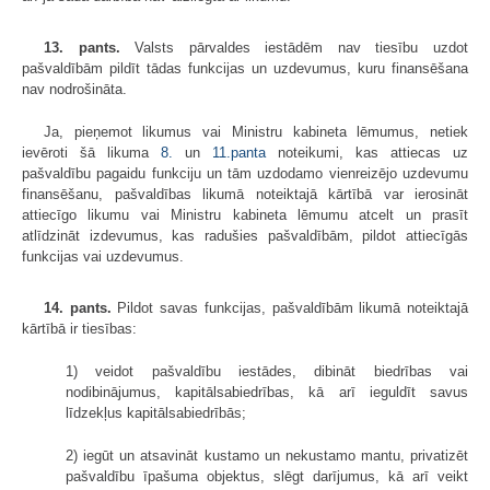
13. pants.
Valsts pārvaldes iestādēm nav tiesību uzdot
pašvaldībām pildīt tādas funkcijas un uzdevumus, kuru finansēšana
nav nodrošināta.
Ja, pieņemot likumus vai Ministru kabineta lēmumus, netiek
ievēroti šā likuma
8.
un
11.panta
noteikumi, kas attiecas uz
pašvaldību pagaidu funkciju un tām uzdodamo vienreizējo uzdevumu
finansēšanu, pašvaldības likumā noteiktajā kārtībā var ierosināt
attiecīgo likumu vai Ministru kabineta lēmumu atcelt un prasīt
atlīdzināt izdevumus, kas radušies pašvaldībām, pildot attiecīgās
funkcijas vai uzdevumus.
14. pants.
Pildot savas funkcijas, pašvaldībām likumā noteiktajā
kārtībā ir tiesības:
1) veidot pašvaldību iestādes, dibināt biedrības vai
nodibinājumus, kapitālsabiedrības, kā arī ieguldīt savus
līdzekļus kapitālsabiedrībās;
2) iegūt un atsavināt kustamo un nekustamo mantu, privatizēt
pašvaldību īpašuma objektus, slēgt darījumus, kā arī veikt