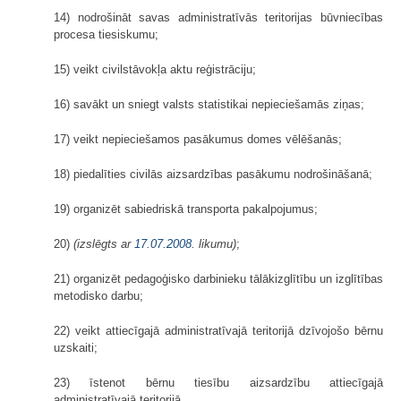
14) nodrošināt savas administratīvās teritorijas būvniecības
procesa tiesiskumu;
15) veikt civilstāvokļa aktu reģistrāciju;
16) savākt un sniegt valsts statistikai nepieciešamās ziņas;
17) veikt nepieciešamos pasākumus domes vēlēšanās;
18) piedalīties civilās aizsardzības pasākumu nodrošināšanā;
19) organizēt sabiedriskā transporta pakalpojumus;
20)
(izslēgts ar
17.07.2008
. likumu)
;
21) organizēt pedagoģisko darbinieku tālākizglītību un izglītības
metodisko darbu;
22) veikt attiecīgajā administratīvajā teritorijā dzīvojošo bērnu
uzskaiti;
23) īstenot bērnu tiesību aizsardzību attiecīgajā
administratīvajā teritorijā.