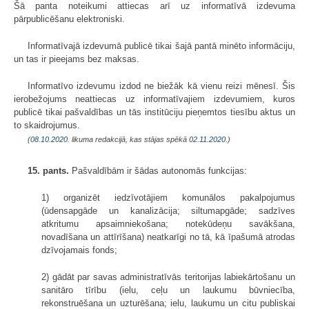
Šā panta noteikumi attiecas arī uz informatīvā izdevuma
pārpublicēšanu elektroniski.
Informatīvajā izdevumā publicē tikai šajā pantā minēto informāciju,
un tas ir pieejams bez maksas.
Informatīvo izdevumu izdod ne biežāk kā vienu reizi mēnesī. Šis
ierobežojums neattiecas uz informatīvajiem izdevumiem, kuros
publicē tikai pašvaldības un tās institūciju pieņemtos tiesību aktus un
to skaidrojumus.
(
08.10.2020
. likuma redakcijā, kas stājas spēkā
02.11.2020.
)
15. pants.
Pašvaldībām ir šādas autonomās funkcijas:
1) organizēt iedzīvotājiem komunālos pakalpojumus
(ūdensapgāde un kanalizācija; siltumapgāde; sadzīves
atkritumu apsaimniekošana; notekūdeņu savākšana,
novadīšana un attīrīšana) neatkarīgi no tā, kā īpašumā atrodas
dzīvojamais fonds;
2) gādāt par savas administratīvās teritorijas labiekārtošanu un
sanitāro tīrību (ielu, ceļu un laukumu būvniecība,
rekonstruēšana un uzturēšana; ielu, laukumu un citu publiskai