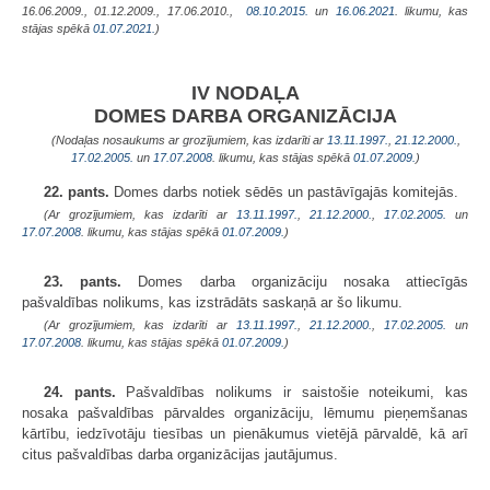
16.06.2009., 01.12.2009., 17.06.2010.,
08.10.2015.
un
16.06.2021
. likumu, kas
stājas spēkā
01.07.2021.
)
IV NODAĻA
DOMES DARBA ORGANIZĀCIJA
(Nodaļas nosaukums ar grozījumiem, kas izdarīti ar
13.11.1997.
,
21.12.2000.
,
17.02.2005.
un
17.07.2008
. likumu, kas stājas spēkā
01.07.2009.
)
22. pants.
Domes darbs notiek sēdēs un pastāvīgajās komitejās.
(Ar grozījumiem, kas izdarīti ar
13.11.1997.
,
21.12.2000.
,
17.02.2005.
un
17.07.2008
. likumu, kas stājas spēkā
01.07.2009.
)
23. pants.
Domes darba organizāciju nosaka attiecīgās
pašvaldības nolikums, kas izstrādāts saskaņā ar šo likumu.
(Ar grozījumiem, kas izdarīti ar
13.11.1997.
,
21.12.2000.
,
17.02.2005.
un
17.07.2008
. likumu, kas stājas spēkā
01.07.2009.
)
24. pants.
Pašvaldības nolikums ir saistošie noteikumi, kas
nosaka pašvaldības pārvaldes organizāciju, lēmumu pieņemšanas
kārtību, iedzīvotāju tiesības un pienākumus vietējā pārvaldē, kā arī
citus pašvaldības darba organizācijas jautājumus.