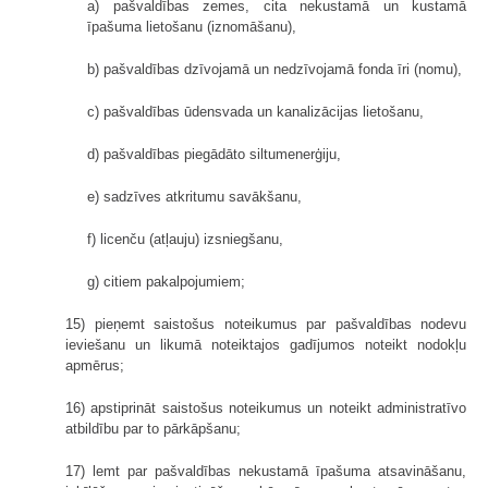
a) pašvaldības zemes, cita nekustamā un kustamā
īpašuma lietošanu (iznomāšanu),
b) pašvaldības dzīvojamā un nedzīvojamā fonda īri (nomu),
c) pašvaldības ūdensvada un kanalizācijas lietošanu,
d) pašvaldības piegādāto siltumenerģiju,
e) sadzīves atkritumu savākšanu,
f) licenču (atļauju) izsniegšanu,
g) citiem pakalpojumiem;
15) pieņemt saistošus noteikumus par pašvaldības nodevu
ieviešanu un likumā noteiktajos gadījumos noteikt nodokļu
apmērus;
16) apstiprināt saistošus noteikumus un noteikt administratīvo
atbildību par to pārkāpšanu;
17) lemt par pašvaldības nekustamā īpašuma atsavināšanu,