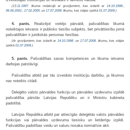
(
13.11.1997
. likuma redakcijā ar grozījumiem, kas izdarīti ar
14.10.1998.
,
06.06.2002.
,
17.02.2005.
un
17.07.2008
. likumu, kas stājas spēkā
01.07.2009.
)
4. pants.
Realizējot vietējo pārvaldi, pašvaldības likumā
noteiktajos ietvaros ir publisko tiesību subjekts, bet privāttiesību jomā
pašvaldībām ir juridiskās personas tiesības.
(Ar grozījumiem, kas izdarīti ar
14.10.1998.
un
17.07.2008
. likumu, kas stājas
spēkā
01.07.2009.
)
5. pants.
Pašvaldības savas kompetences un likuma ietvaros
darbojas patstāvīgi.
Pašvaldība atbild par tās izveidoto institūciju darbību, ja likumos
nav noteikts citādi.
Deleģēto valsts pārvaldes funkciju un pārvaldes uzdevumu izpildē
pašvaldība pārstāv Latvijas Republiku un ir Ministru kabineta
padotībā.
Latvijas Republika atbild par attiecīgās deleģētās valsts pārvaldes
funkcijas vai pārvaldes uzdevuma tiesisku un lietderīgu izpildi.
Pašvaldību padotības veidu un saturu nosaka normatīvie akti.