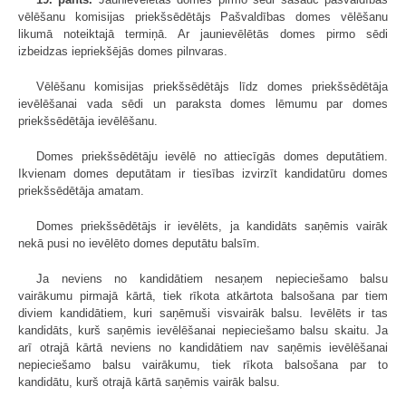
vēlēšanu komisijas priekšsēdētājs Pašvaldības domes vēlēšanu
likumā noteiktajā termiņā. Ar jaunievēlētās domes pirmo sēdi
izbeidzas iepriekšējās domes pilnvaras.
Vēlēšanu komisijas priekšsēdētājs līdz domes priekšsēdētāja
ievēlēšanai vada sēdi un paraksta domes lēmumu par domes
priekšsēdētāja ievēlēšanu.
Domes priekšsēdētāju ievēlē no attiecīgās domes deputātiem.
Ikvienam domes deputātam ir tiesības izvirzīt kandidatūru domes
priekšsēdētāja amatam.
Domes priekšsēdētājs ir ievēlēts, ja kandidāts saņēmis vairāk
nekā pusi no ievēlēto domes deputātu balsīm.
Ja neviens no kandidātiem nesaņem nepieciešamo balsu
vairākumu pirmajā kārtā, tiek rīkota atkārtota balsošana par tiem
diviem kandidātiem, kuri saņēmuši visvairāk balsu. Ievēlēts ir tas
kandidāts, kurš saņēmis ievēlēšanai nepieciešamo balsu skaitu. Ja
arī otrajā kārtā neviens no kandidātiem nav saņēmis ievēlēšanai
nepieciešamo balsu vairākumu, tiek rīkota balsošana par to
kandidātu, kurš otrajā kārtā saņēmis vairāk balsu.