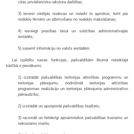
citas privāttiesiska rakstura darbības;
3) ieviest vietējās nodevas un noteikt to apmērus, lemt par
nodokļu likmēm un atbrīvošanu no nodokļu maksāšanas;
4) iesniegt prasības tiesā un sūdzības administratīvajās
iestādēs;
5) saņemt informāciju no valsts iestādēm.
Lai izpildītu savas funkcijas, pašvaldībām likumā noteiktajā
kārtībā ir pienākums:
1) izstrādāt pašvaldības teritorijas attīstības programmu un
teritorijas plānojumu, nodrošināt teritorijas attīstības
programmas realizāciju un teritorijas plānojuma administratīvo
pārraudzību;
2) izstrādāt un apstiprināt pašvaldības budžetu;
3) racionāli un lietderīgi apsaimniekot pašvaldības kustamo un
nekustamo mantu;