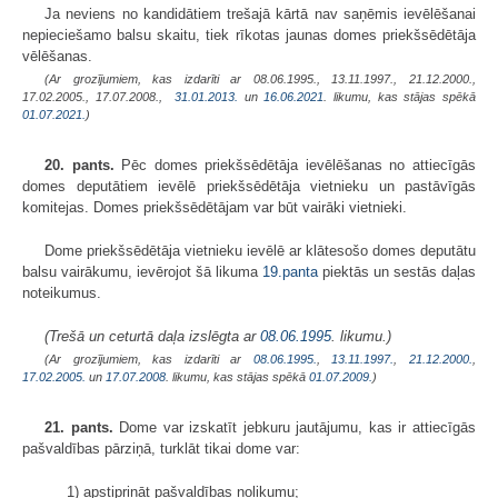
Ja neviens no kandidātiem trešajā kārtā nav saņēmis ievēlēšanai
nepieciešamo balsu skaitu, tiek rīkotas jaunas domes priekšsēdētāja
vēlēšanas.
(Ar grozījumiem, kas izdarīti ar 08.06.1995., 13.11.1997., 21.12.2000.,
17.02.2005., 17.07.2008.,
31.01.2013.
un
16.06.2021
. likumu, kas stājas spēkā
01.07.2021.
)
20. pants.
Pēc domes priekšsēdētāja ievēlēšanas no attiecīgās
domes deputātiem ievēlē priekšsēdētāja vietnieku un pastāvīgās
komitejas. Domes priekšsēdētājam var būt vairāki vietnieki.
Dome priekšsēdētāja vietnieku ievēlē ar klātesošo domes deputātu
balsu vairākumu, ievērojot šā likuma
19.panta
piektās un sestās daļas
noteikumus.
(Trešā un ceturtā daļa izslēgta ar
08.06.1995
. likumu.)
(Ar grozījumiem, kas izdarīti ar
08.06.1995.
,
13.11.1997.
,
21.12.2000.
,
17.02.2005.
un
17.07.2008
. likumu, kas stājas spēkā
01.07.2009.
)
21. pants.
Dome var izskatīt jebkuru jautājumu, kas ir attiecīgās
pašvaldības pārziņā, turklāt tikai dome var:
1) apstiprināt pašvaldības nolikumu;