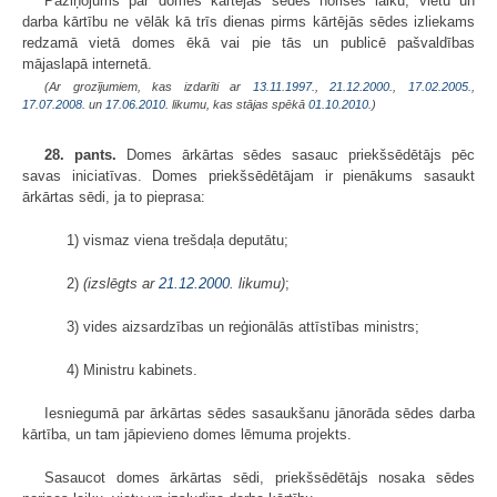
Paziņojums par domes kārtējās sēdes norises laiku, vietu un
darba kārtību ne vēlāk kā trīs dienas pirms kārtējās sēdes izliekams
redzamā vietā domes ēkā vai pie tās un publicē pašvaldības
mājaslapā internetā.
(Ar grozījumiem, kas izdarīti ar
13.11.1997.
,
21.12.2000.
,
17.02.2005.
,
17.07.2008.
un
17.06.2010
. likumu, kas stājas spēkā
01.10.2010.
)
28. pants.
Domes ārkārtas sēdes sasauc priekšsēdētājs pēc
savas iniciatīvas. Domes priekšsēdētājam ir pienākums sasaukt
ārkārtas sēdi, ja to pieprasa:
1) vismaz viena trešdaļa deputātu;
2)
(izslēgts ar
21.12.2000
. likumu)
;
3) vides aizsardzības un reģionālās attīstības ministrs;
4) Ministru kabinets.
Iesniegumā par ārkārtas sēdes sasaukšanu jānorāda sēdes darba
kārtība, un tam jāpievieno domes lēmuma projekts.
Sasaucot domes ārkārtas sēdi, priekšsēdētājs nosaka sēdes