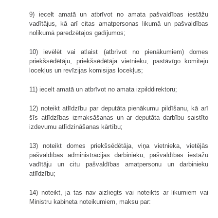
9) iecelt amatā un atbrīvot no amata pašvaldības iestāžu
vadītājus, kā arī citas amatpersonas likumā un pašvaldības
nolikumā paredzētajos gadījumos;
10) ievēlēt vai atlaist (atbrīvot no pienākumiem) domes
priekšsēdētāju, priekšsēdētāja vietnieku, pastāvīgo komiteju
locekļus un revīzijas komisijas locekļus;
11) iecelt amatā un atbrīvot no amata izpilddirektoru;
12) noteikt atlīdzību par deputāta pienākumu pildīšanu, kā arī
šīs atlīdzības izmaksāšanas un ar deputāta darbību saistīto
izdevumu atlīdzināšanas kārtību;
13) noteikt domes priekšsēdētāja, viņa vietnieka, vietējās
pašvaldības administrācijas darbinieku, pašvaldības iestāžu
vadītāju un citu pašvaldības amatpersonu un darbinieku
atlīdzību;
14) noteikt, ja tas nav aizliegts vai noteikts ar likumiem vai
Ministru kabineta noteikumiem, maksu par: