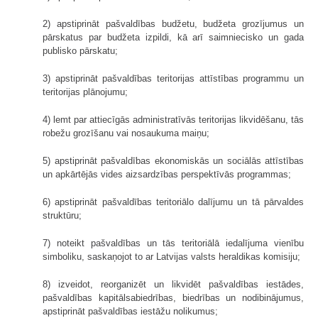
2) apstiprināt pašvaldības budžetu, budžeta grozījumus un
pārskatus par budžeta izpildi, kā arī saimniecisko un gada
publisko pārskatu;
3) apstiprināt pašvaldības teritorijas attīstības programmu un
teritorijas plānojumu;
4) lemt par attiecīgās administratīvās teritorijas likvidēšanu, tās
robežu grozīšanu vai nosaukuma maiņu;
5) apstiprināt pašvaldības ekonomiskās un sociālās attīstības
un apkārtējās vides aizsardzības perspektīvās programmas;
6) apstiprināt pašvaldības teritoriālo dalījumu un tā pārvaldes
struktūru;
7) noteikt pašvaldības un tās teritoriālā iedalījuma vienību
simboliku, saskaņojot to ar Latvijas valsts heraldikas komisiju;
8) izveidot, reorganizēt un likvidēt pašvaldības iestādes,
pašvaldības kapitālsabiedrības, biedrības un nodibinājumus,
apstiprināt pašvaldības iestāžu nolikumus;