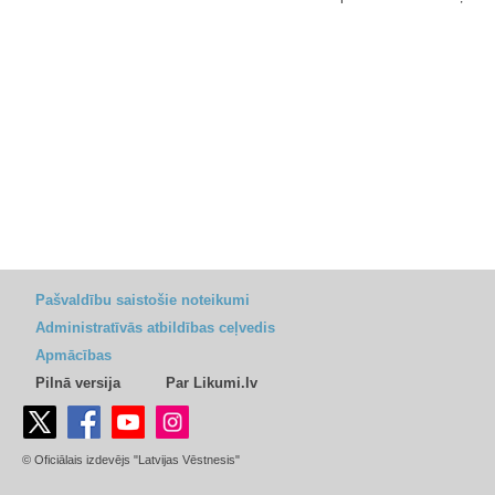
Pašvaldību saistošie noteikumi
Administratīvās atbildības ceļvedis
Apmācības
Pilnā versija
Par Likumi.lv
© Oficiālais izdevējs "Latvijas Vēstnesis"