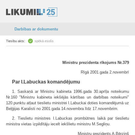
Darbības ar dokumentu
Tiesību akts:
spēkā esošs
Ministru prezidenta rīkojums Nr.379
Rīgā 2001.gada 2.novembrī
Par I.Labuckas komandējumu
1. Saskaņā ar Ministru kabineta 1996.gada 30.aprīļa noteikumu
Nr.160 "Ministru kabineta iekšējās kārtības un darbības noteikumi"
120.punktu atļaut tieslietu ministrei I.Labuckai doties komandējumā uz
Beļģijas Karalisti no 2001.gada 14.novembra līdz 17.novembrim.
2. Tieslietu ministres I.Labuckas prombūtnes laikā par tieslietu
ministra vietas izpildītāju iecelt iekšlietu ministru M.Segliņu.
Ministru prezidents A.Bērziņš