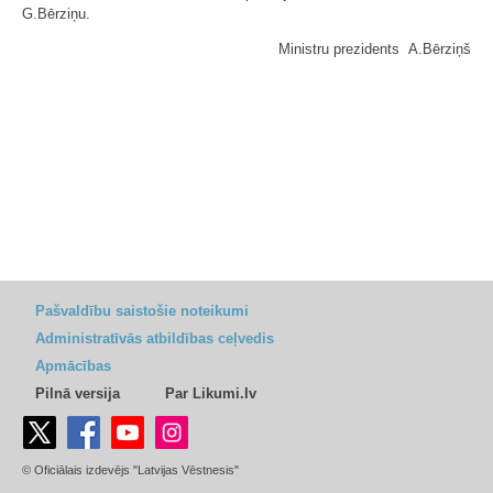
G.Bērziņu.
Ministru prezidents A.Bērziņš
Pašvaldību saistošie noteikumi
Administratīvās atbildības ceļvedis
Apmācības
Pilnā versija
Par Likumi.lv
© Oficiālais izdevējs "Latvijas Vēstnesis"