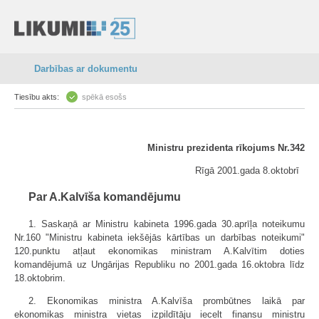
Darbības ar dokumentu
Tiesību akts:
spēkā esošs
Ministru prezidenta rīkojums Nr.342
Rīgā 2001.gada 8.oktobrī
Par A.Kalvīša komandējumu
1. Saskaņā ar Ministru kabineta 1996.gada 30.aprīļa noteikumu
Nr.160 "Ministru kabineta iekšējās kārtības un darbības noteikumi"
120.punktu atļaut ekonomikas ministram A.Kalvītim doties
komandējumā uz Ungārijas Republiku no 2001.gada 16.oktobra līdz
18.oktobrim.
2. Ekonomikas ministra A.Kalvīša prombūtnes laikā par
ekonomikas ministra vietas izpildītāju iecelt finansu ministru