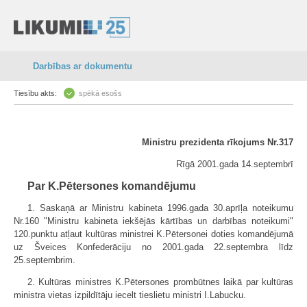
Darbības ar dokumentu
Tiesību akts:
spēkā esošs
Ministru prezidenta rīkojums Nr.317
Rīgā 2001.gada 14.septembrī
Par K.Pētersones komandējumu
1. Saskaņā ar Ministru kabineta 1996.gada 30.aprīļa noteikumu
Nr.160 "Ministru kabineta iekšējās kārtības un darbības noteikumi"
120.punktu atļaut kultūras ministrei K.Pētersonei doties komandējumā
uz Šveices Konfederāciju no 2001.gada 22.septembra līdz
25.septembrim.
2. Kultūras ministres K.Pētersones prombūtnes laikā par kultūras
ministra vietas izpildītāju iecelt tieslietu ministri I.Labucku.