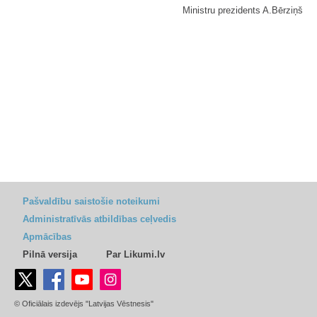
Ministru prezidents A.Bērziņš
Pašvaldību saistošie noteikumi
Administratīvās atbildības ceļvedis
Apmācības
Pilnā versija
Par Likumi.lv
© Oficiālais izdevējs "Latvijas Vēstnesis"