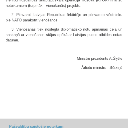
vienību līdzdalības starptautiskajā operācijā Kosovā (KFOR) finansu
noteikumiem (turpmāk - vienošanās) projektu.
2. Pilnvarot Latvijas Republikas ārkārtējo un pilnvaroto vēstnieku
pie NATO parakstīt vienošanos.
3. Vienošanās tiek noslēgta diplomātisko notu apmaiņas ceļā un
saskaņā ar vienošanos stājas spēkā ar Latvijas puses atbildes notas
datumu.
Ministru prezidents A.Šķēle
Ārlietu ministrs I.Bērziņš
Pašvaldību saistošie noteikumi