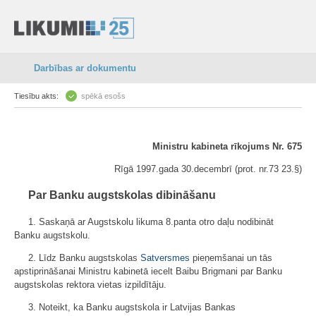
Darbības ar dokumentu
Tiesību akts:
spēkā esošs
Ministru kabineta rīkojums Nr. 675
Rīgā 1997.gada 30.decembrī (prot. nr.73 23.§)
Par Banku augstskolas dibināšanu
1. Saskaņā ar Augstskolu likuma 8.panta otro daļu nodibināt
Banku augstskolu.
2. Līdz Banku augstskolas
Satversmes
pieņemšanai un tās
apstiprināšanai Ministru kabinetā iecelt Baibu Brigmani par Banku
augstskolas rektora vietas izpildītāju.
3. Noteikt, ka Banku augstskola ir Latvijas Bankas