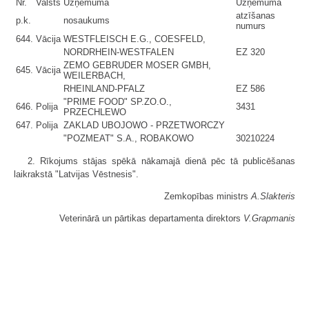
Nr.
Valsts
Uzņēmuma
Uzņēmuma
atzīšanas
p.k.
nosaukums
numurs
644.
Vācija
WESTFLEISCH E.G., COESFELD,
NORDRHEIN-WESTFALEN
EZ 320
ZEMO GEBRUDER MOSER GMBH,
645.
Vācija
WEILERBACH,
RHEINLAND-PFALZ
EZ 586
"PRIME FOOD" SP.ZO.O.,
646.
Polija
3431
PRZECHLEWO
647.
Polija
ZAKLAD UBOJOWO - PRZETWORCZY
"POZMEAT" S.A., ROBAKOWO
30210224
2. Rīkojums stājas spēkā nākamajā dienā pēc tā publicēšanas
laikrakstā "Latvijas Vēstnesis".
Zemkopības ministrs
A.Slakteris
Veterinārā un pārtikas departamenta direktors
V.Grapmanis