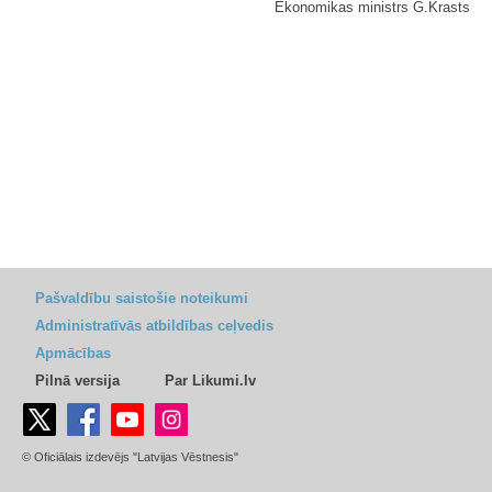
Ekonomikas ministrs G.Krasts
Pašvaldību saistošie noteikumi
Administratīvās atbildības ceļvedis
Apmācības
Pilnā versija
Par Likumi.lv
© Oficiālais izdevējs "Latvijas Vēstnesis"