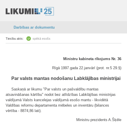
Darbības ar dokumentu
Tiesību akts:
spēkā esošs
Ministru kabineta rīkojums Nr. 36
Rīgā 1997.gada 22.janvārī (prot. nr.5 29.§)
Par valsts mantas nodošanu Labklājības ministrijai
Saskaņā ar likumu "Par valsts un pašvaldību mantas
atsavināšanas kārtību" nodot bez atlīdzības Labklājības ministrijas
valdījumā Valsts kancelejas valdījumā esošo mantu - likvidētā
Valdības reformu departamenta mēbeles un inventāru (bilances
vērtība - 8874,86 lati).
Ministru prezidents A.Šķēle