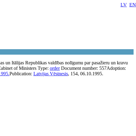
LV
EN
as un Itālijas Republikas valdības nolīgumu par pasažieru un kravu
abinet of Ministers
Type:
order
Document number:
557
Adoption:
1995.
Publication:
Latvijas Vēstnesis
, 154, 06.10.1995.