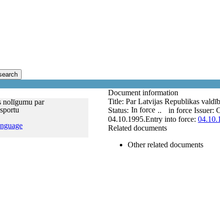
search
Document information
Title:
Par Latvijas Republikas valdīb
as nolīgumu par
nsportu
In force
Status:
..
in force
Issuer:
C
04.10.1995.
Entry into force:
04.10.
anguage
Related documents
Other related documents