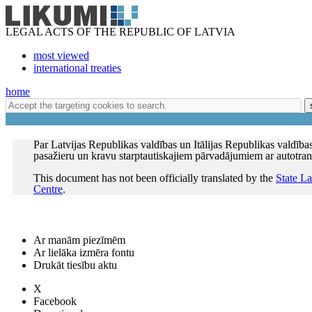
LEGAL ACTS OF THE REPUBLIC OF LATVIA
most viewed
international treaties
home
Par Latvijas Republikas valdības un Itālijas Republikas valdīb
pasažieru un kravu starptautiskajiem pārvadājumiem ar autotra
This document has not been officially translated by the
State L
Centre
.
Ar manām piezīmēm
Ar lielāka izmēra fontu
Drukāt tiesību aktu
X
Facebook