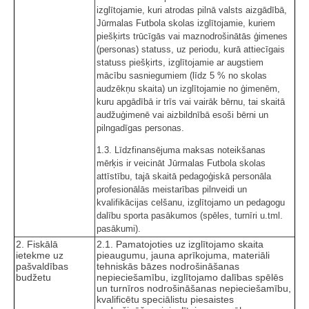
izglītojamie, kuri atrodas pilnā valsts aizgādībā,
Jūrmalas Futbola skolas izglītojamie, kuriem
piešķirts trūcīgās vai maznodrošinātās ģimenes
(personas) statuss, uz periodu, kurā attiecīgais
statuss piešķirts, izglītojamie ar augstiem
mācību sasniegumiem (līdz 5 % no skolas
audzēkņu skaita) un izglītojamie no ģimenēm,
kuru apgādībā ir trīs vai vairāk bērnu, tai skaitā
audžuģimenē vai aizbildnībā esoši bērni un
pilngadīgas personas.
1.3. Līdzfinansējuma maksas noteikšanas
mērķis ir veicināt Jūrmalas Futbola skolas
attīstību, tajā skaitā pedagoģiskā personāla
profesionālās meistarības pilnveidi un
kvalifikācijas celšanu, izglītojamo un pedagogu
dalību sporta pasākumos (spēles, turnīri u.tml.
pasākumi).
2. Fiskālā
2.1. Pamatojoties uz izglītojamo skaita
ietekme uz
pieaugumu, jauna aprīkojuma, materiāli
pašvaldības
tehniskās bāzes nodrošināšanas
budžetu
nepieciešamību, izglītojamo dalības spēlēs
un turnīros nodrošināšanas nepieciešamību,
kvalificētu speciālistu piesaistes