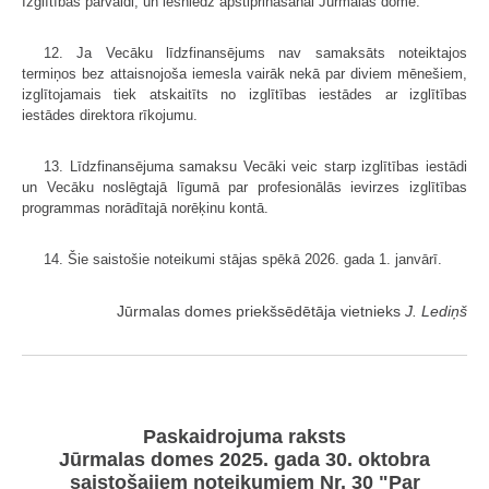
Izglītības pārvaldi, un iesniedz apstiprināšanai Jūrmalas domē.
12. Ja Vecāku līdzfinansējums nav samaksāts noteiktajos
termiņos bez attaisnojoša iemesla vairāk nekā par diviem mēnešiem,
izglītojamais tiek atskaitīts no izglītības iestādes ar izglītības
iestādes direktora rīkojumu.
13. Līdzfinansējuma samaksu Vecāki veic starp izglītības iestādi
un Vecāku noslēgtajā līgumā par profesionālās ievirzes izglītības
programmas norādītajā norēķinu kontā.
14. Šie saistošie noteikumi stājas spēkā 2026. gada 1. janvārī.
Jūrmalas domes priekšsēdētāja vietnieks
J. Lediņš
Paskaidrojuma raksts
Jūrmalas domes 2025. gada 30. oktobra
saistošajiem noteikumiem Nr. 30 "Par