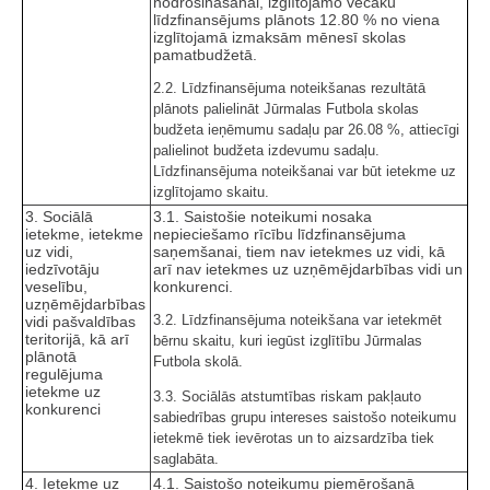
nodrošināšanai, izglītojamo vecāku
līdzfinansējums plānots 12.80 % no viena
izglītojamā izmaksām mēnesī skolas
pamatbudžetā.
2.2. Līdzfinansējuma noteikšanas rezultātā
plānots palielināt Jūrmalas Futbola skolas
budžeta ieņēmumu sadaļu par 26.08 %, attiecīgi
palielinot budžeta izdevumu sadaļu.
Līdzfinansējuma noteikšanai var būt ietekme uz
izglītojamo skaitu.
3. Sociālā
3.1. Saistošie noteikumi nosaka
ietekme, ietekme
nepieciešamo rīcību līdzfinansējuma
uz vidi,
saņemšanai, tiem nav ietekmes uz vidi, kā
iedzīvotāju
arī nav ietekmes uz uzņēmējdarbības vidi un
veselību,
konkurenci.
uzņēmējdarbības
3.2. Līdzfinansējuma noteikšana var ietekmēt
vidi pašvaldības
teritorijā, kā arī
bērnu skaitu, kuri iegūst izglītību Jūrmalas
plānotā
Futbola skolā.
regulējuma
ietekme uz
3.3. Sociālās atstumtības riskam pakļauto
konkurenci
sabiedrības grupu intereses saistošo noteikumu
ietekmē tiek ievērotas un to aizsardzība tiek
saglabāta.
4. Ietekme uz
4.1. Saistošo noteikumu piemērošanā