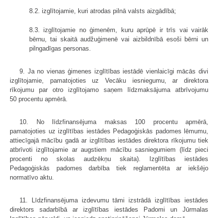
8.2. izglītojamie, kuri atrodas pilnā valsts aizgādībā;
8.3. izglītojamie no ģimenēm, kuru aprūpē ir trīs vai vairāk
bērnu, tai skaitā audžuģimenē vai aizbildnībā esoši bērni un
pilngadīgas personas.
9. Ja no vienas ģimenes izglītības iestādē vienlaicīgi mācās divi
izglītojamie, pamatojoties uz Vecāku iesniegumu, ar direktora
rīkojumu par otro izglītojamo saņem līdzmaksājuma atbrīvojumu
50 procentu apmērā.
10. No līdzfinansējuma maksas 100 procentu apmērā,
pamatojoties uz izglītības iestādes Pedagoģiskās padomes lēmumu,
attiecīgajā mācību gadā ar izglītības iestādes direktora rīkojumu tiek
atbrīvoti izglītojamie ar augstiem mācību sasniegumiem (līdz pieci
procenti no skolas audzēkņu skaita). Izglītības iestādes
Pedagoģiskās padomes darbība tiek reglamentēta ar iekšējo
normatīvo aktu.
11. Līdzfinansējuma izdevumu tāmi izstrādā izglītības iestādes
direktors sadarbībā ar izglītības iestādes Padomi un Jūrmalas