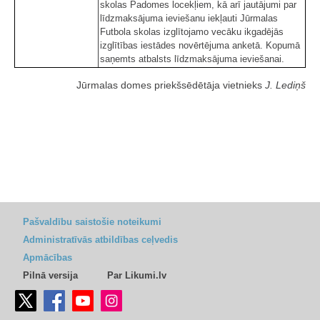
skolas Padomes locekļiem, kā arī jautājumi par
līdzmaksājuma ieviešanu iekļauti Jūrmalas
Futbola skolas izglītojamo vecāku ikgadējās
izglītības iestādes novērtējuma anketā. Kopumā
saņemts atbalsts līdzmaksājuma ieviešanai.
Jūrmalas domes priekšsēdētāja vietnieks
J. Lediņš
Pašvaldību saistošie noteikumi
Administratīvās atbildības ceļvedis
Apmācības
Pilnā versija
Par Likumi.lv