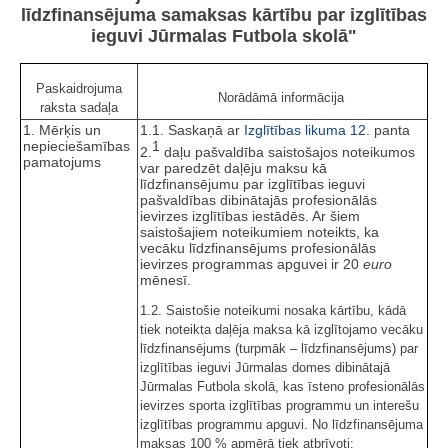
līdzfinansējuma samaksas kārtību par izglītības
ieguvi Jūrmalas Futbola skolā"
Paskaidrojuma
Norādāmā informācija
raksta sadaļa
1. Mērķis un
1.1. Saskaņā ar
Izglītības likuma
12.
panta
nepieciešamības
1
2.
daļu pašvaldība saistošajos noteikumos
pamatojums
var paredzēt daļēju maksu kā
līdzfinansējumu par izglītības ieguvi
pašvaldības dibinātajās profesionālās
ievirzes izglītības iestādēs. Ar šiem
saistošajiem noteikumiem noteikts, ka
vecāku līdzfinansējums profesionālās
ievirzes programmas apguvei ir 20
euro
mēnesī.
1.2. Saistošie noteikumi nosaka kārtību, kādā
tiek noteikta daļēja maksa kā izglītojamo vecāku
līdzfinansējums (turpmāk – līdzfinansējums) par
izglītības ieguvi Jūrmalas domes dibinātajā
Jūrmalas Futbola skolā, kas īsteno profesionālās
ievirzes sporta izglītības programmu un interešu
izglītības programmu apguvi. No līdzfinansējuma
maksas 100 % apmērā tiek atbrīvoti: