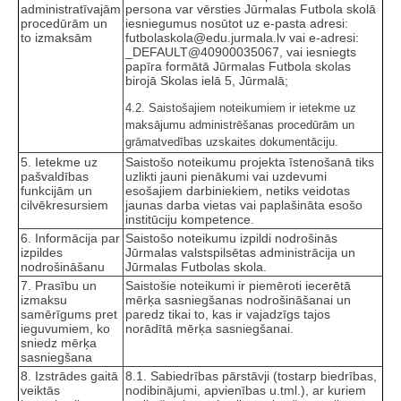
administratīvajām
persona var vērsties Jūrmalas Futbola skolā
procedūrām un
iesniegumus nosūtot uz e-pasta adresi:
to izmaksām
futbolaskola@edu.jurmala.lv vai e-adresi:
_DEFAULT@40900035067, vai iesniegts
papīra formātā Jūrmalas Futbola skolas
birojā Skolas ielā 5, Jūrmalā;
4.2. Saistošajiem noteikumiem ir ietekme uz
maksājumu administrēšanas procedūrām un
grāmatvedības uzskaites dokumentāciju.
5. Ietekme uz
Saistošo noteikumu projekta īstenošanā tiks
pašvaldības
uzlikti jauni pienākumi vai uzdevumi
funkcijām un
esošajiem darbiniekiem, netiks veidotas
cilvēkresursiem
jaunas darba vietas vai paplašināta esošo
institūciju kompetence.
6. Informācija par
Saistošo noteikumu izpildi nodrošinās
izpildes
Jūrmalas valstspilsētas administrācija un
nodrošināšanu
Jūrmalas Futbolas skola.
7. Prasību un
Saistošie noteikumi ir piemēroti iecerētā
izmaksu
mērķa sasniegšanas nodrošināšanai un
samērīgums pret
paredz tikai to, kas ir vajadzīgs tajos
ieguvumiem, ko
norādītā mērķa sasniegšanai.
sniedz mērķa
sasniegšana
8. Izstrādes gaitā
8.1. Sabiedrības pārstāvji (tostarp biedrības,
veiktās
nodibinājumi, apvienības u.tml.), ar kuriem