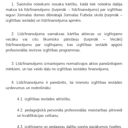
1. Saistošie noteikumi nosaka kārtību, kādā tiek noteikta daļēja
maksa kā līdzfinansējums (turpmāk – līdzfinansējums) par izglītības
ieguvi Jūrmalas domes dibinātajā Jūrmalas Futbola skolā (turpmāk –
izglītības iestāde) un līdzfinansējuma apmērs.
2. Līdzfinansējuma samaksas kārtība attiecas uz izglītojamo
vecāku vai citu likumisko pārstāvju (turpmāk – Vecāki)
līdzfinansējumu par izglītojamo, kas izglītības iestādē apgūst
profesionālās ievirzes izglītības programmas.
3. Līdzfinansējums izmantojams normatīvajos aktos paredzētajiem
mērķiem, un tas veido daļu no izglītības iestādes finansējuma.
4. Līdzfinansējums ir paredzēts, lai īstenotu izglītības iestādes
uzdevumus un nodrošinātu:
4.1. izglītības iestādes attīstību;
4.2. pedagoģiskā personāla profesionālās meistarības pilnveidi
un kvalifikācijas celšanu;
4.3. izglītojamo un pedagogu dalību sporta pasākumos (spēles,