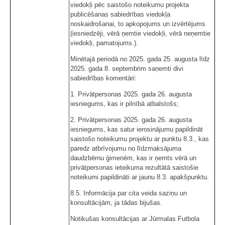
viedokļi pēc saistošo noteikumu projekta
publicēšanas sabiedrības viedokļa
noskaidrošanai, to apkopojums un izvērtējums
(iesniedzēji, vērā ņemtie viedokļi, vērā neņemtie
viedokļi, pamatojums.).
Minētajā periodā no 2025. gada 25. augusta līdz
2025. gada 8. septembrim saņemti divi
sabiedrības komentāri:
1. Privātpersonas 2025. gada 26. augusta
iesniegums, kas ir pilnībā atbalstošs;
2. Privātpersonas 2025. gada 26. augusta
iesniegums, kas satur ierosinājumu papildināt
saistošo noteikumu projektu ar punktu 8.3., kas
paredz atbrīvojumu no līdzmaksājuma
daudzbērnu ģimenēm, kas ir ņemts vērā un
privātpersonas ieteikuma rezultātā saistošie
noteikumi papildināti ar jaunu 8.3. apakšpunktu.
8.5. Informācija par cita veida saziņu un
konsultācijām, ja tādas bijušas.
Notikušas konsultācijas ar Jūrmalas Futbola