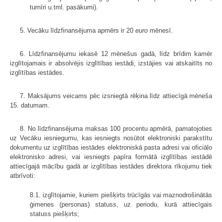
turnīri u.tml. pasākumi).
5. Vecāku līdzfinansējuma apmērs ir 20
euro
mēnesī.
6. Līdzfinansējumu iekasē 12 mēnešus gadā, līdz brīdim kamēr
izglītojamais ir absolvējis izglītības iestādi, izstājies vai atskaitīts no
izglītības iestādes.
7. Maksājums veicams pēc izsniegtā rēķina līdz attiecīgā mēneša
15. datumam.
8. No līdzfinansējuma maksas 100 procentu apmērā, pamatojoties
uz Vecāku iesniegumu, kas iesniegts nosūtot elektroniski parakstītu
dokumentu uz izglītības iestādes elektroniskā pasta adresi vai oficiālo
elektronisko adresi, vai iesniegts papīra formātā izglītības iestādē
attiecīgajā mācību gadā ar izglītības iestādes direktora rīkojumu tiek
atbrīvoti:
8.1. izglītojamie, kuriem piešķirts trūcīgās vai maznodrošinātās
ģimenes (personas) statuss, uz periodu, kurā attiecīgais
statuss piešķirts;