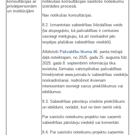
konsultācijas ar
notikušas konsultācijas saistošo noteikumu
privātpersonām
izstrādes procesā.
un institūcijām
Nav notikušas konsultācijas.
8.2. Izmantotais sabiedrības līdzdalības veids
(lai atspoguļotu, kā pašvaldības ir centusies
sasniegt mērķgrupu, kā arī noskaidrot pēc
iespējas plašākas sabiedrības viedokli).
Atbilstoši
Pašvaldību likuma
46.
panta trešajā
daļā noteiktajam, no 2025. gada 25. augusta līdz
2025. gada 8. septembrim informācija tika
ievietota Jūrmalas valstspilsētas pašvaldības
tīmekļvietnē www.jurmala.lv sabiedrības viedokļa
noskaidrošanai, nodrošinot ikvienam
interesentam iesniegt savus priekšlikumus vai
iebildumus.
8.3. Sabiedrības pārstāvju izteiktie priekšlikumi
un iebildumi, norādot, kuri no tiem ņemti vērā.
Par saistošo noteikumu projektu nav saņemti
sabiedrības pārstāvju viedokļi vai komentāri.
8.4. Par saistošo noteikumu projektu saņemtie