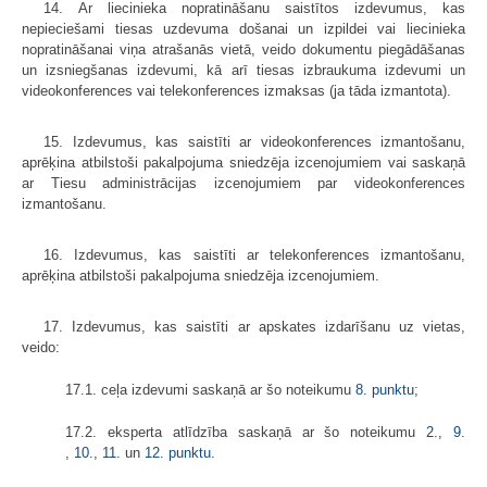
14. Ar liecinieka nopratināšanu saistītos izdevumus, kas
nepieciešami tiesas uzdevuma došanai un izpildei vai liecinieka
nopratināšanai viņa atrašanās vietā, veido dokumentu piegādāšanas
un izsniegšanas izdevumi, kā arī tiesas izbraukuma izdevumi un
videokonferences vai telekonferences izmaksas (ja tāda izmantota).
15. Izdevumus, kas saistīti ar videokonferences izmantošanu,
aprēķina atbilstoši pakalpojuma sniedzēja izcenojumiem vai saskaņā
ar Tiesu administrācijas izcenojumiem par videokonferences
izmantošanu.
16. Izdevumus, kas saistīti ar telekonferences izmantošanu,
aprēķina atbilstoši pakalpojuma sniedzēja izcenojumiem.
17. Izdevumus, kas saistīti ar apskates izdarīšanu uz vietas,
veido:
17.1. ceļa izdevumi saskaņā ar šo noteikumu
8. punktu
;
17.2. eksperta atlīdzība saskaņā ar šo noteikumu
2.
,
9.
,
10.
,
11.
​​​​​​​un
12. punktu
.