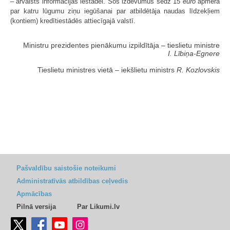
– ārvalsts informācijas iestādei. Šos izdevumus sedz 15
euro
apmērā
par katru lūgumu ziņu iegūšanai par atbildētāja naudas līdzekļiem
(kontiem) kredītiestādēs attiecīgajā valstī.
Ministru prezidentes pienākumu izpildītāja ‒ tieslietu ministre
I. Lībiņa-Egnere
Tieslietu ministres vietā ‒ iekšlietu ministrs
R. Kozlovskis
Pašvaldību saistošie noteikumi
Administratīvās atbildības ceļvedis
Apmācības
Pilnā versija
Par Likumi.lv