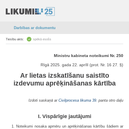
Darbības ar dokumentu
Tiesību akts:
spēkā esošs
Ministru kabineta noteikumi Nr. 250
Rīgā 2025. gada 22. aprīlī (prot. Nr. 16 27. §)
Ar lietas izskatīšanu saistīto
izdevumu aprēķināšanas kārtība
Izdoti saskaņā ar
Civilprocesa likuma
39.
panta otro daļu
I. Vispārīgie jautājumi
1. Noteikumi nosaka apmēru un aprēķināšanas kārtību šādiem ar