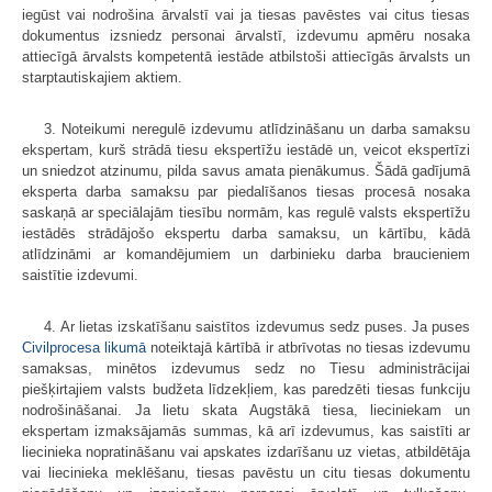
iegūst vai nodrošina ārvalstī vai ja tiesas pavēstes vai citus tiesas
dokumentus izsniedz personai ārvalstī, izdevumu apmēru nosaka
attiecīgā ārvalsts kompetentā iestāde atbilstoši attiecīgās ārvalsts un
starptautiskajiem aktiem.
3. Noteikumi neregulē izdevumu atlīdzināšanu un darba samaksu
ekspertam, kurš strādā tiesu ekspertīžu iestādē un, veicot ekspertīzi
un sniedzot atzinumu, pilda savus amata pienākumus. Šādā gadījumā
eksperta darba samaksu par piedalīšanos tiesas procesā nosaka
saskaņā ar speciālajām tiesību normām, kas regulē valsts ekspertīžu
iestādēs strādājošo ekspertu darba samaksu, un kārtību, kādā
atlīdzināmi ar komandējumiem un darbinieku darba braucieniem
saistītie izdevumi.
4. Ar lietas izskatīšanu saistītos izdevumus sedz puses. Ja puses
Civilprocesa likumā
noteiktajā kārtībā ir atbrīvotas no tiesas izdevumu
samaksas, minētos izdevumus sedz no Tiesu administrācijai
piešķirtajiem valsts budžeta līdzekļiem, kas paredzēti tiesas funkciju
nodrošināšanai. Ja lietu skata Augstākā tiesa, lieciniekam un
ekspertam izmaksājamās summas, kā arī izdevumus, kas saistīti ar
liecinieka nopratināšanu vai apskates izdarīšanu uz vietas, atbildētāja
vai liecinieka meklēšanu, tiesas pavēstu un citu tiesas dokumentu