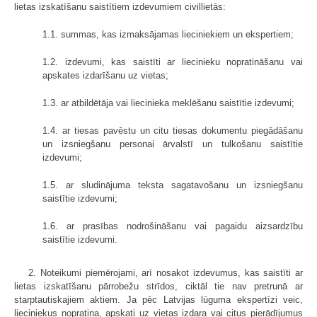
lietas izskatīšanu saistītiem izdevumiem civillietās:
1.1. summas, kas izmaksājamas lieciniekiem un ekspertiem;
1.2. izdevumi, kas saistīti ar liecinieku nopratināšanu vai
apskates izdarīšanu uz vietas;
1.3. ar atbildētāja vai liecinieka meklēšanu saistītie izdevumi;
1.4. ar tiesas pavēstu un citu tiesas dokumentu piegādāšanu
un izsniegšanu personai ārvalstī un tulkošanu saistītie
izdevumi;
1.5. ar sludinājuma teksta sagatavošanu un izsniegšanu
saistītie izdevumi;
1.6. ar prasības nodrošināšanu vai pagaidu aizsardzību
saistītie izdevumi.
2. Noteikumi piemērojami, arī nosakot izdevumus, kas saistīti ar
lietas izskatīšanu pārrobežu strīdos, ciktāl tie nav pretrunā ar
starptautiskajiem aktiem. Ja pēc Latvijas lūguma ekspertīzi veic,
lieciniekus nopratina, apskati uz vietas izdara vai citus pierādījumus