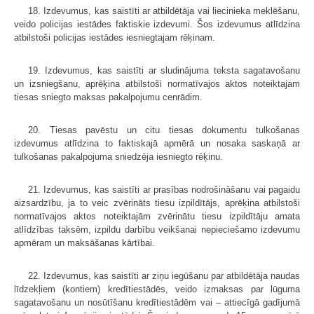
18. Izdevumus, kas saistīti ar atbildētāja vai liecinieka meklēšanu,
veido policijas iestādes faktiskie izdevumi. Šos izdevumus atlīdzina
atbilstoši policijas iestādes iesniegtajam rēķinam.
19. Izdevumus, kas saistīti ar sludinājuma teksta sagatavošanu
un izsniegšanu, aprēķina atbilstoši normatīvajos aktos noteiktajam
tiesas sniegto maksas pakalpojumu cenrādim.
20. Tiesas pavēstu un citu tiesas dokumentu tulkošanas
izdevumus atlīdzina to faktiskajā apmērā un nosaka saskaņā ar
tulkošanas pakalpojuma sniedzēja iesniegto rēķinu.
21. Izdevumus, kas saistīti ar prasības nodrošināšanu vai pagaidu
aizsardzību, ja to veic zvērināts tiesu izpildītājs, aprēķina atbilstoši
normatīvajos aktos noteiktajām zvērinātu tiesu izpildītāju amata
atlīdzības taksēm, izpildu darbību veikšanai nepieciešamo izdevumu
apmēram un maksāšanas kārtībai.
22. Izdevumus, kas saistīti ar ziņu iegūšanu par atbildētāja naudas
līdzekļiem (kontiem) kredītiestādēs, veido izmaksas par lūguma
sagatavošanu un nosūtīšanu kredītiestādēm vai – attiecīgā gadījumā