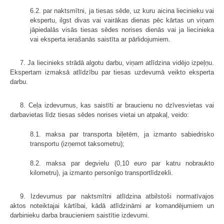
6.2. par naktsmītni, ja tiesas sēde, uz kuru aicina liecinieku vai
ekspertu, ilgst divas vai vairākas dienas pēc kārtas un viņam
jāpiedalās visās tiesas sēdes norises dienās vai ja liecinieka
vai eksperta ierašanās saistīta ar pārlidojumiem.
7. Ja liecinieks strādā algotu darbu, viņam atlīdzina vidējo izpeļņu.
Ekspertam izmaksā atlīdzību par tiesas uzdevumā veikto eksperta
darbu.
8. Ceļa izdevumus, kas saistīti ar braucienu no dzīvesvietas vai
darbavietas līdz tiesas sēdes norises vietai un atpakaļ, veido:
8.1. maksa par transporta biļetēm, ja izmanto sabiedrisko
transportu (izņemot taksometru);
8.2. maksa par degvielu (0,10
euro
par katru nobraukto
kilometru), ja izmanto personīgo transportlīdzekli.
9. Izdevumus par naktsmītni atlīdzina atbilstoši normatīvajos
aktos noteiktajai kārtībai, kādā atlīdzināmi ar komandējumiem un
darbinieku darba braucieniem saistītie izdevumi.