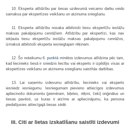
10. Eksperta atlīdzību par tiesas uzdevumā veicamo darbu veido
samaksa par ekspertīzes veikšanu un atzinuma sniegšanu.
11. Eksperta atlīdzību nosaka atbilstoši tiesu ekspertīžu iestāžu
maksas pakalpojumu cenrāžiem. Atlīdzību par ekspertīzi, kas nav
iekļauta tiesu ekspertīžu iestāžu maksas pakalpojumu cenrāžos,
izmaksā atbilstoši eksperta iesniegtajam rēķinam.
12. Šo noteikumu
6. punktā
minētos izdevumus atlīdzina pēc tam,
kad liecinieks tiesā ir sniedzis liecību vai eksperts ir izpildījis visas ar
ekspertīzes veikšanu un atzinuma sniegšanu saistītās darbības.
13. Lai saņemtu izdevumu atlīdzību, liecinieks vai eksperts
iesniedz iesniegumu. Iesniegumam pievieno attiecīgos izdevumus
apliecinošo dokumentu (piemēram, biļetes, rēķini, čeki) oriģinālus un
tiesas pavēsti, uz kuras ir atzīme ar apliecinājumu, ka persona
piedalījusies attiecīgajā tiesas sēdē.
III. Citi ar lietas izskatīšanu saistīti izdevumi