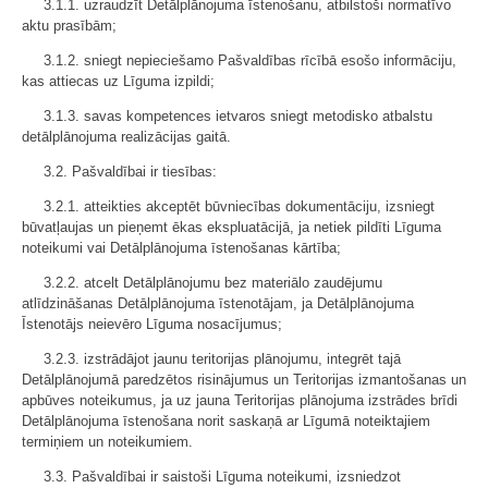
3.1.1. uzraudzīt Detālplānojuma īstenošanu, atbilstoši normatīvo
aktu prasībām;
3.1.2. sniegt nepieciešamo Pašvaldības rīcībā esošo informāciju,
kas attiecas uz Līguma izpildi;
3.1.3. savas kompetences ietvaros sniegt metodisko atbalstu
detālplānojuma realizācijas gaitā.
3.2. Pašvaldībai ir tiesības:
3.2.1. atteikties akceptēt būvniecības dokumentāciju, izsniegt
būvatļaujas un pieņemt ēkas ekspluatācijā, ja netiek pildīti Līguma
noteikumi vai Detālplānojuma īstenošanas kārtība;
3.2.2. atcelt Detālplānojumu bez materiālo zaudējumu
atlīdzināšanas Detālplānojuma īstenotājam, ja Detālplānojuma
Īstenotājs neievēro Līguma nosacījumus;
3.2.3. izstrādājot jaunu teritorijas plānojumu, integrēt tajā
Detālplānojumā paredzētos risinājumus un Teritorijas izmantošanas un
apbūves noteikumus, ja uz jauna Teritorijas plānojuma izstrādes brīdi
Detālplānojuma īstenošana norit saskaņā ar Līgumā noteiktajiem
termiņiem un noteikumiem.
3.3. Pašvaldībai ir saistoši Līguma noteikumi, izsniedzot