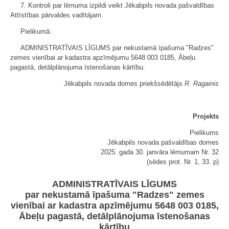
7. Kontroli par lēmuma izpildi veikt Jēkabpils novada pašvaldības
Attīstības pārvaldes vadītājam.
Pielikumā:
ADMINISTRATĪVAIS LĪGUMS par nekustamā īpašuma "Radzes"
zemes vienībai ar kadastra apzīmējumu 5648 003 0185, Ābeļu
pagastā, detālplānojuma īstenošanas kārtību.
Jēkabpils novada domes priekšsēdētājs
R. Ragainis
Projekts
Pielikums
Jēkabpils novada pašvaldības domes
2025. gada 30. janvāra lēmumam Nr. 32
(sēdes prot. Nr. 1, 33. p)
ADMINISTRATĪVAIS LĪGUMS
par nekustamā īpašuma "Radzes" zemes
vienībai ar kadastra apzīmējumu 5648 003 0185,
Ābeļu pagastā, detālplānojuma īstenošanas
kārtību