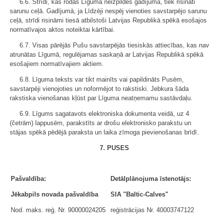
6.6. Strīdi, kas rodas Līguma neizpildes gadījumā, tiek risināti
sarunu ceļā. Gadījumā, ja Līdzēji nespēj vienoties savstarpējo sarunu
ceļā, strīdi risināmi tiesā atbilstoši Latvijas Republikā spēkā esošajos
normatīvajos aktos noteiktai kārtībai.
6.7. Visas pārējās Pušu savstarpējās tiesiskās attiecības, kas nav
atrunātas Līgumā, regulējamas saskaņā ar Latvijas Republikā spēkā
esošajiem normatīvajiem aktiem.
6.8. Līguma teksts var tikt mainīts vai papildināts Pusēm,
savstarpēji vienojoties un noformējot to rakstiski. Jebkura šāda
rakstiska vienošanas kļūst par Līguma neatņemamu sastāvdaļu.
6.9. Līgums sagatavots elektroniska dokumenta veidā, uz 4
(četrām) lappusēm, parakstīts ar drošu elektronisko parakstu un
stājas spēkā pēdējā paraksta un laika zīmoga pievienošanas brīdī.
7. PUSES
Pašvaldība:
Detālplānojuma īstenotājs:
Jēkabpils novada pašvaldība
SIA "Baltic-Calves"
Nod. maks. reģ. Nr. 90000024205
reģistrācijas Nr. 40003747122