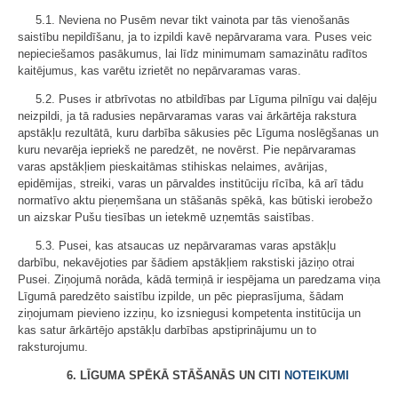
5.1. Neviena no Pusēm nevar tikt vainota par tās vienošanās
saistību nepildīšanu, ja to izpildi kavē nepārvarama vara. Puses veic
nepieciešamos pasākumus, lai līdz minimumam samazinātu radītos
kaitējumus, kas varētu izrietēt no nepārvaramas varas.
5.2. Puses ir atbrīvotas no atbildības par Līguma pilnīgu vai daļēju
neizpildi, ja tā radusies nepārvaramas varas vai ārkārtēja rakstura
apstākļu rezultātā, kuru darbība sākusies pēc Līguma noslēgšanas un
kuru nevarēja iepriekš ne paredzēt, ne novērst. Pie nepārvaramas
varas apstākļiem pieskaitāmas stihiskas nelaimes, avārijas,
epidēmijas, streiki, varas un pārvaldes institūciju rīcība, kā arī tādu
normatīvo aktu pieņemšana un stāšanās spēkā, kas būtiski ierobežo
un aizskar Pušu tiesības un ietekmē uzņemtās saistības.
5.3. Pusei, kas atsaucas uz nepārvaramas varas apstākļu
darbību, nekavējoties par šādiem apstākļiem rakstiski jāziņo otrai
Pusei. Ziņojumā norāda, kādā termiņā ir iespējama un paredzama viņa
Līgumā paredzēto saistību izpilde, un pēc pieprasījuma, šādam
ziņojumam pievieno izziņu, ko izsniegusi kompetenta institūcija un
kas satur ārkārtējo apstākļu darbības apstiprinājumu un to
raksturojumu.
6. LĪGUMA SPĒKĀ STĀŠANĀS UN CITI
NOTEIKUMI