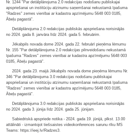
Nr. 1244 "Par detālplānojuma 2.0 redakcijas nodošanu publiskajai
apspriešanai un institūciju atzinumu saņemšanai nekustamā īpašuma
"Radzes" zemes vienībai ar kadastra apzīmējumu 5648 003 0185,
Ābeļu pagastā".
Detālplānojuma 2.0 redakcijas publiskās apspriešana norisinājās
no 2024. gada 8. janvāra līdz 2024. gada 5. februārim.
Jēkabpils novada dome 2024. gada 22. februārī pieņēma lēmumu
Nr. 155 "Par detālplānojuma 2.0 redakcijas pilnveidošanu nekustamā
īpašuma "Radzes" zemes vienībai ar kadastra apzīmējumu 5648 003
0185, Ābeļu pagastā".
2024. gada 23. maijā Jēkabpils novada dome pieņēma lēmumu Nr.
346 "Par detālplānojuma 3.0 redakcijas nodošanu publiskajai
apspriešanai un institūciju atzinumu saņemšanai nekustamā īpašuma
"Radzes" zemes vienībai ar kadastra apzīmējumu 5648 003 0185,
Ābeļu pagastā".
Detālplānojuma 3.0 redakcijas publiskās apspriešana norisinājās
no 2024. gada 3. jūnija līdz 2024. gada 25. jūnijam.
Sabiedriskā apspriede notika - 2024. gada 19. jūnijā, plkst. 13.00
attālināti - izmantojot tiešsaistes videokonferences sarunu rīku MS
Teams: https://ieej.lv/Radzes3.