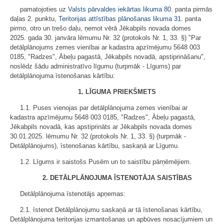
pamatojoties uz
Valsts pārvaldes iekārtas likuma
80.
panta pirmās
daļas 2. punktu,
Teritorijas attīstības plānošanas likuma
31.
panta
pirmo, otro un trešo daļu, ņemot vērā Jēkabpils novada domes
2025. gada 30. janvāra lēmumu Nr. 32 (protokols Nr. 1, 33. §) "Par
detālplānojums zemes vienībai ar kadastra apzīmējumu 5648 003
0185, "Radzes", Ābeļu pagastā, Jēkabpils novadā, apstiprināšanu",
noslēdz šādu administratīvo līgumu (turpmāk - Līgums) par
detālplānojuma īstenošanas kārtību:
1. LĪGUMA PRIEKŠMETS
1.1. Puses vienojas par detālplānojuma zemes vienībai ar
kadastra apzīmējumu 5648 003 0185, "Radzes", Ābeļu pagastā,
Jēkabpils novadā, kas apstiprināts ar Jēkabpils novada domes
30.01.2025. lēmumu Nr. 32 (protokols Nr. 1, 33. §) (turpmāk -
Detālplānojums), īstenošanas kārtību, saskaņā ar Līgumu.
1.2. Līgums ir saistošs Pusēm un to saistību pārņēmējiem.
2. DETĀLPLĀNOJUMA ĪSTENOTĀJA SAISTĪBAS
Detālplānojuma īstenotājs apņemas:
2.1. īstenot Detālplānojumu saskaņā ar tā īstenošanas kārtību,
Detālplānojuma teritorijas izmantošanas un apbūves nosacījumiem un