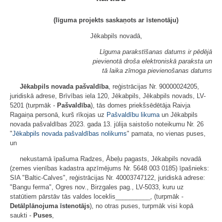
(līguma projekts saskaņots ar īstenotāju)
Jēkabpils novadā,
Līguma parakstīšanas datums ir pēdējā
pievienotā droša elektroniskā paraksta un
tā laika zīmoga pievienošanas datums
Jēkabpils novada pašvaldība
, reģistrācijas Nr. 90000024205,
juridiskā adrese, Brīvības iela 120, Jēkabpils, Jēkabpils novads, LV-
5201 (turpmāk -
Pašvaldība
), tās domes priekšsēdētāja Raivja
Ragaiņa personā, kurš rīkojas uz
Pašvaldību likuma
un Jēkabpils
novada pašvaldības 2023. gada 13. jūlija saistošo noteikumu Nr. 26
"
Jēkabpils novada pašvaldības nolikums
" pamata, no vienas puses,
un
nekustamā īpašuma Radzes, Ābeļu pagasts, Jēkabpils novadā
(zemes vienības kadastra apzīmējums Nr. 5648 003 0185) īpašnieks:
SIA "Baltic-Calves", reģistrācijas Nr. 40003747122, juridiskā adrese:
"Bangu ferma", Ogres nov., Birzgales pag., LV-5033, kuru uz
statūtiem pārstāv tās valdes loceklis__________, (turpmāk -
Detālplānojuma īstenotājs
), no otras puses, turpmāk visi kopā
saukti -
Puses
,