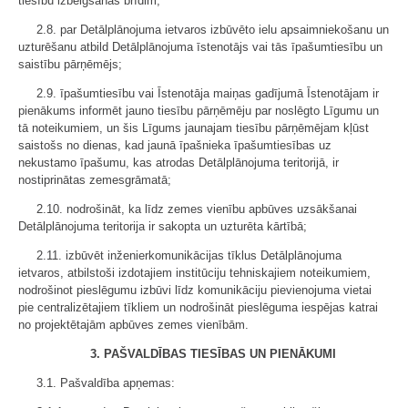
tiesību izbeigšanas brīdim;
2.8. par Detālplānojuma ietvaros izbūvēto ielu apsaimniekošanu un
uzturēšanu atbild Detālplānojuma īstenotājs vai tās īpašumtiesību un
saistību pārņēmējs;
2.9. īpašumtiesību vai Īstenotāja maiņas gadījumā Īstenotājam ir
pienākums informēt jauno tiesību pārņēmēju par noslēgto Līgumu un
tā noteikumiem, un šis Līgums jaunajam tiesību pārņēmējam kļūst
saistošs no dienas, kad jaunā īpašnieka īpašumtiesības uz
nekustamo īpašumu, kas atrodas Detālplānojuma teritorijā, ir
nostiprinātas zemesgrāmatā;
2.10. nodrošināt, ka līdz zemes vienību apbūves uzsākšanai
Detālplānojuma teritorija ir sakopta un uzturēta kārtībā;
2.11. izbūvēt inženierkomunikācijas tīklus Detālplānojuma
ietvaros, atbilstoši izdotajiem institūciju tehniskajiem noteikumiem,
nodrošinot pieslēgumu izbūvi līdz komunikāciju pievienojuma vietai
pie centralizētajiem tīkliem un nodrošināt pieslēguma iespējas katrai
no projektētajām apbūves zemes vienībām.
3. PAŠVALDĪBAS TIESĪBAS UN PIENĀKUMI
3.1. Pašvaldība apņemas: