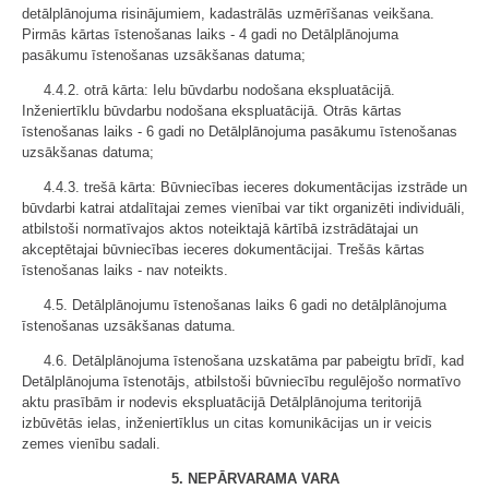
detālplānojuma risinājumiem, kadastrālās uzmērīšanas veikšana.
Pirmās kārtas īstenošanas laiks - 4 gadi no Detālplānojuma
pasākumu īstenošanas uzsākšanas datuma;
4.4.2. otrā kārta: Ielu būvdarbu nodošana ekspluatācijā.
Inženiertīklu būvdarbu nodošana ekspluatācijā. Otrās kārtas
īstenošanas laiks - 6 gadi no Detālplānojuma pasākumu īstenošanas
uzsākšanas datuma;
4.4.3. trešā kārta: Būvniecības ieceres dokumentācijas izstrāde un
būvdarbi katrai atdalītajai zemes vienībai var tikt organizēti individuāli,
atbilstoši normatīvajos aktos noteiktajā kārtībā izstrādātajai un
akceptētajai būvniecības ieceres dokumentācijai. Trešās kārtas
īstenošanas laiks - nav noteikts.
4.5. Detālplānojumu īstenošanas laiks 6 gadi no detālplānojuma
īstenošanas uzsākšanas datuma.
4.6. Detālplānojuma īstenošana uzskatāma par pabeigtu brīdī, kad
Detālplānojuma īstenotājs, atbilstoši būvniecību regulējošo normatīvo
aktu prasībām ir nodevis ekspluatācijā Detālplānojuma teritorijā
izbūvētās ielas, inženiertīklus un citas komunikācijas un ir veicis
zemes vienību sadali.
5. NEPĀRVARAMA VARA