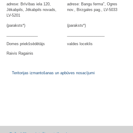
adrese: Brīvības iela 120,
adrese: Bangu ferma", Ogres
Jēkabpils, Jēkabpils novads,
nov., Birzgales pag., LV-5033
LV-5201
(paraksts*)
(paraksts*)
_______________
__________________
Domes priekšsēdētājs
valdes loceklis
Raivis Ragainis
Teritorijas izmantošanas un apbūves nosacījumi