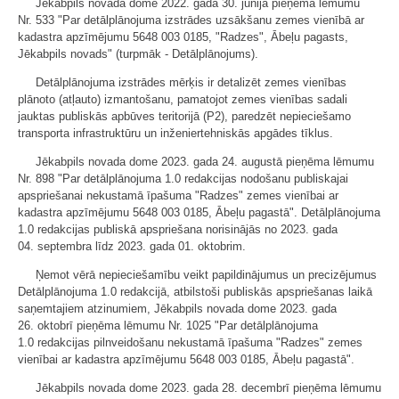
Jēkabpils novada dome 2022. gada 30. jūnijā pieņēma lēmumu
Nr. 533 "Par detālplānojuma izstrādes uzsākšanu zemes vienībā ar
kadastra apzīmējumu 5648 003 0185, "Radzes", Ābeļu pagasts,
Jēkabpils novads" (turpmāk - Detālplānojums).
Detālplānojuma izstrādes mērķis ir detalizēt zemes vienības
plānoto (atļauto) izmantošanu, pamatojot zemes vienības sadali
jauktas publiskās apbūves teritorijā (P2), paredzēt nepieciešamo
transporta infrastruktūru un inženiertehniskās apgādes tīklus.
Jēkabpils novada dome 2023. gada 24. augustā pieņēma lēmumu
Nr. 898 "Par detālplānojuma 1.0 redakcijas nodošanu publiskajai
apspriešanai nekustamā īpašuma "Radzes" zemes vienībai ar
kadastra apzīmējumu 5648 003 0185, Ābeļu pagastā". Detālplānojuma
1.0 redakcijas publiskā apspriešana norisinājās no 2023. gada
04. septembra līdz 2023. gada 01. oktobrim.
Ņemot vērā nepieciešamību veikt papildinājumus un precizējumus
Detālplānojuma 1.0 redakcijā, atbilstoši publiskās apspriešanas laikā
saņemtajiem atzinumiem, Jēkabpils novada dome 2023. gada
26. oktobrī pieņēma lēmumu Nr. 1025 "Par detālplānojuma
1.0 redakcijas pilnveidošanu nekustamā īpašuma "Radzes" zemes
vienībai ar kadastra apzīmējumu 5648 003 0185, Ābeļu pagastā".
Jēkabpils novada dome 2023. gada 28. decembrī pieņēma lēmumu