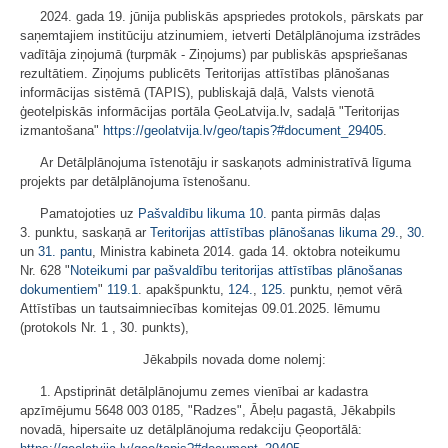
2024. gada 19. jūnija publiskās apspriedes protokols, pārskats par
saņemtajiem institūciju atzinumiem, ietverti Detālplānojuma izstrādes
vadītāja ziņojumā (turpmāk - Ziņojums) par publiskās apspriešanas
rezultātiem. Ziņojums publicēts Teritorijas attīstības plānošanas
informācijas sistēmā (TAPIS), publiskajā daļā, Valsts vienotā
ģeotelpiskās informācijas portāla ĢeoLatvija.lv, sadaļā "Teritorijas
izmantošana"
https://geolatvija.lv/geo/tapis?#document_29405
.
Ar Detālplānojuma īstenotāju ir saskaņots administratīvā līguma
projekts par detālplānojuma īstenošanu.
Pamatojoties uz
Pašvaldību likuma
10.
panta pirmās daļas
3. punktu, saskaņā ar
Teritorijas attīstības plānošanas likuma
29.
,
30.
un
31. pantu
, Ministra kabineta 2014. gada 14. oktobra noteikumu
Nr. 628 "
Noteikumi par pašvaldību teritorijas attīstības plānošanas
dokumentiem
"
119.1
. apakšpunktu,
124.
,
125.
punktu, ņemot vērā
Attīstības un tautsaimniecības komitejas 09.01.2025. lēmumu
(protokols Nr. 1 , 30. punkts),
Jēkabpils novada dome nolemj:
1. Apstiprināt detālplānojumu zemes vienībai ar kadastra
apzīmējumu 5648 003 0185, "Radzes", Ābeļu pagastā, Jēkabpils
novadā, hipersaite uz detālplānojuma redakciju Ģeoportālā: