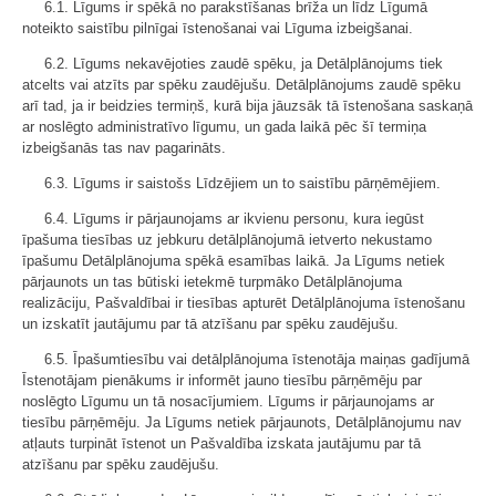
6.1. Līgums ir spēkā no parakstīšanas brīža un līdz Līgumā
noteikto saistību pilnīgai īstenošanai vai Līguma izbeigšanai.
6.2. Līgums nekavējoties zaudē spēku, ja Detālplānojums tiek
atcelts vai atzīts par spēku zaudējušu. Detālplānojums zaudē spēku
arī tad, ja ir beidzies termiņš, kurā bija jāuzsāk tā īstenošana saskaņā
ar noslēgto administratīvo līgumu, un gada laikā pēc šī termiņa
izbeigšanās tas nav pagarināts.
6.3. Līgums ir saistošs Līdzējiem un to saistību pārņēmējiem.
6.4. Līgums ir pārjaunojams ar ikvienu personu, kura iegūst
īpašuma tiesības uz jebkuru detālplānojumā ietverto nekustamo
īpašumu Detālplānojuma spēkā esamības laikā. Ja Līgums netiek
pārjaunots un tas būtiski ietekmē turpmāko Detālplānojuma
realizāciju, Pašvaldībai ir tiesības apturēt Detālplānojuma īstenošanu
un izskatīt jautājumu par tā atzīšanu par spēku zaudējušu.
6.5. Īpašumtiesību vai detālplānojuma īstenotāja maiņas gadījumā
Īstenotājam pienākums ir informēt jauno tiesību pārņēmēju par
noslēgto Līgumu un tā nosacījumiem. Līgums ir pārjaunojams ar
tiesību pārņēmēju. Ja Līgums netiek pārjaunots, Detālplānojumu nav
atļauts turpināt īstenot un Pašvaldība izskata jautājumu par tā
atzīšanu par spēku zaudējušu.