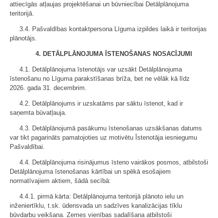
attiecīgās atļaujas projektēšanai un būvniecībai Detālplānojuma
teritorijā.
3.4. Pašvaldības kontaktpersona Līguma izpildes laikā ir teritorijas
plānotājs.
4. DETĀLPLĀNOJUMA ĪSTENOŠANAS NOSACĪJUMI
4.1. Detālplānojuma īstenotājs var uzsākt Detālplānojuma
īstenošanu no Līguma parakstīšanas brīža, bet ne vēlāk kā līdz
2026. gada 31. decembrim.
4.2. Detālplānojums ir uzskatāms par sāktu īstenot, kad ir
saņemta būvatļauja.
4.3. Detālplānojumā pasākumu īstenošanas uzsākšanas datums
var tikt pagarināts pamatojoties uz motivētu Īstenotāja iesniegumu
Pašvaldībai.
4.4. Detālplānojuma risinājumus īsteno vairākos posmos, atbilstoši
Detālplānojuma īstenošanas kārtībai un spēkā esošajiem
normatīvajiem aktiem, šādā secībā:
4.4.1. pirmā kārta: Detālplānojuma teritorijā plānoto ielu un
inženiertīklu, t.sk. ūdensvada un sadzīves kanalizācijas tīklu
būvdarbu veikšana. Zemes vienības sadalīšana atbilstoši