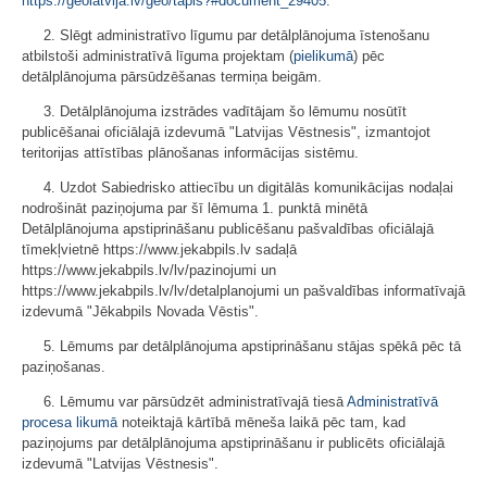
https://geolatvija.lv/geo/tapis?#document_29405
.
2. Slēgt administratīvo līgumu par detālplānojuma īstenošanu
atbilstoši administratīvā līguma projektam (
pielikumā
) pēc
detālplānojuma pārsūdzēšanas termiņa beigām.
3. Detālplānojuma izstrādes vadītājam šo lēmumu nosūtīt
publicēšanai oficiālajā izdevumā "Latvijas Vēstnesis", izmantojot
teritorijas attīstības plānošanas informācijas sistēmu.
4. Uzdot Sabiedrisko attiecību un digitālās komunikācijas nodaļai
nodrošināt paziņojuma par šī lēmuma 1. punktā minētā
Detālplānojuma apstiprināšanu publicēšanu pašvaldības oficiālajā
tīmekļvietnē https://www.jekabpils.lv sadaļā
https://www.jekabpils.lv/lv/pazinojumi un
https://www.jekabpils.lv/lv/detalplanojumi un pašvaldības informatīvajā
izdevumā "Jēkabpils Novada Vēstis".
5. Lēmums par detālplānojuma apstiprināšanu stājas spēkā pēc tā
paziņošanas.
6. Lēmumu var pārsūdzēt administratīvajā tiesā
Administratīvā
procesa likumā
noteiktajā kārtībā mēneša laikā pēc tam, kad
paziņojums par detālplānojuma apstiprināšanu ir publicēts oficiālajā
izdevumā "Latvijas Vēstnesis".