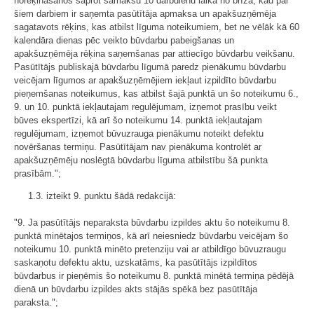
norēķināšanos saprot samaksu 10 darbdienu laikā no brīža, kad par
šiem darbiem ir saņemta pasūtītāja apmaksa un apakšuzņēmēja
sagatavots rēķins, kas atbilst līguma noteikumiem, bet ne vēlāk kā 60
kalendāra dienas pēc veikto būvdarbu pabeigšanas un
apakšuzņēmēja rēķina saņemšanas par attiecīgo būvdarbu veikšanu.
Pasūtītājs publiskajā būvdarbu līgumā paredz pienākumu būvdarbu
veicējam līgumos ar apakšuzņēmējiem iekļaut izpildīto būvdarbu
pieņemšanas noteikumus, kas atbilst šajā punktā un šo noteikumu 6.,
9. un 10. punktā iekļautajam regulējumam, izņemot prasību veikt
būves ekspertīzi, kā arī šo noteikumu 14. punktā iekļautajam
regulējumam, izņemot būvuzrauga pienākumu noteikt defektu
novēršanas termiņu. Pasūtītājam nav pienākuma kontrolēt ar
apakšuzņēmēju noslēgtā būvdarbu līguma atbilstību šā punkta
prasībām.";
1.3. izteikt 9. punktu šādā redakcijā:
"9. Ja pasūtītājs neparaksta būvdarbu izpildes aktu šo noteikumu 8.
punktā minētajos termiņos, kā arī neiesniedz būvdarbu veicējam šo
noteikumu 10. punktā minēto pretenziju vai ar atbildīgo būvuzraugu
saskaņotu defektu aktu, uzskatāms, ka pasūtītājs izpildītos
būvdarbus ir pieņēmis šo noteikumu 8. punktā minētā termiņa pēdējā
dienā un būvdarbu izpildes akts stājās spēkā bez pasūtītāja
paraksta.";