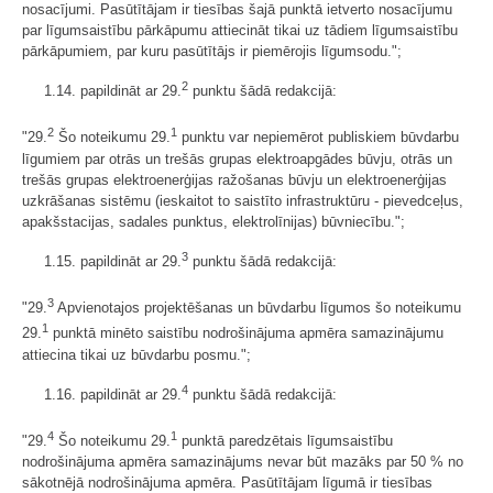
nosacījumi. Pasūtītājam ir tiesības šajā punktā ietverto nosacījumu
par līgumsaistību pārkāpumu attiecināt tikai uz tādiem līgumsaistību
pārkāpumiem, par kuru pasūtītājs ir piemērojis līgumsodu.";
2
1.14. papildināt ar 29.
punktu šādā redakcijā:
2
1
"29.
Šo noteikumu 29.
punktu var nepiemērot publiskiem būvdarbu
līgumiem par otrās un trešās grupas elektroapgādes būvju, otrās un
trešās grupas elektroenerģijas ražošanas būvju un elektroenerģijas
uzkrāšanas sistēmu (ieskaitot to saistīto infrastruktūru - pievedceļus,
apakšstacijas, sadales punktus, elektrolīnijas) būvniecību.";
3
1.15. papildināt ar 29.
punktu šādā redakcijā:
3
"29.
Apvienotajos projektēšanas un būvdarbu līgumos šo noteikumu
1
29.
punktā minēto saistību nodrošinājuma apmēra samazinājumu
attiecina tikai uz būvdarbu posmu.";
4
1.16. papildināt ar 29.
punktu šādā redakcijā:
4
1
"29.
Šo noteikumu 29.
punktā paredzētais līgumsaistību
nodrošinājuma apmēra samazinājums nevar būt mazāks par 50 % no
sākotnējā nodrošinājuma apmēra. Pasūtītājam līgumā ir tiesības