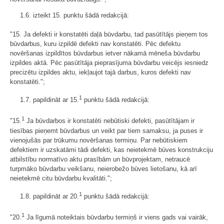
1.6. izteikt 15. punktu šādā redakcijā:
"15. Ja defekti ir konstatēti daļā būvdarbu, tad pasūtītājs pieņem tos
būvdarbus, kuru izpildē defekti nav konstatēti. Pēc defektu
novēršanas izpildītos būvdarbus ietver nākamā mēneša būvdarbu
izpildes aktā. Pēc pasūtītāja pieprasījuma būvdarbu veicējs iesniedz
precizētu izpildes aktu, iekļaujot tajā darbus, kuros defekti nav
konstatēti.";
1
1.7. papildināt ar 15.
punktu šādā redakcijā:
1
"15.
Ja būvdarbos ir konstatēti nebūtiski defekti, pasūtītājam ir
tiesības pieņemt būvdarbus un veikt par tiem samaksu, ja puses ir
vienojušās par trūkumu novēršanas termiņu. Par nebūtiskiem
defektiem ir uzskatāmi tādi defekti, kas neietekmē būves konstrukciju
atbilstību normatīvo aktu prasībām un būvprojektam, netraucē
turpmāko būvdarbu veikšanu, neierobežo būves lietošanu, kā arī
neietekmē citu būvdarbu kvalitāti.";
1
1.8. papildināt ar 20.
punktu šādā redakcijā:
1
"20.
Ja līgumā noteiktais būvdarbu termiņš ir viens gads vai vairāk,