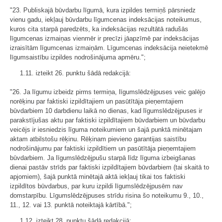
"23. Publiskajā būvdarbu līgumā, kura izpildes termiņš pārsniedz
vienu gadu, iekļauj būvdarbu līgumcenas indeksācijas noteikumus,
kuros cita starpā paredzēts, ka indeksācijas rezultātā radušās
līgumcenas izmaiņas vienmēr ir precīzi jāapzīmē par indeksācijas
izraisītām līgumcenas izmaiņām. Līgumcenas indeksācija neietekmē
līgumsaistību izpildes nodrošinājuma apmēru.";
1.11. izteikt 26. punktu šādā redakcijā:
"26. Ja līgumu izbeidz pirms termiņa, līgumslēdzējpuses veic galējo
norēķinu par faktiski izpildītajiem un pasūtītāja pieņemtajiem
būvdarbiem 10 darbdienu laikā no dienas, kad līgumslēdzējpuses ir
parakstījušas aktu par faktiski izpildītajiem būvdarbiem un būvdarbu
veicējs ir iesniedzis līguma noteikumiem un šajā punktā minētajam
aktam atbilstošu rēķinu. Rēķinam pievieno garantijas saistību
nodrošinājumu par faktiski izpildītiem un pasūtītāja pieņemtajiem
būvdarbiem. Ja līgumslēdzējpušu starpā līdz līguma izbeigšanas
dienai pastāv strīds par faktiski izpildītajiem būvdarbiem (tai skaitā to
apjomiem), šajā punktā minētajā aktā iekļauj tikai tos faktiski
izpildītos būvdarbus, par kuru izpildi līgumslēdzējpusēm nav
domstarpību. Līgumslēdzējpuses strīdu risina šo noteikumu 9., 10.,
11., 12. vai 13. punktā noteiktajā kārtībā.";
1.12. izteikt 28. punktu šādā redakcijā: