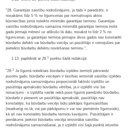
"28. Garantijas saistību nodrošinājums, ja tāds ir paredzēts, ir
nosakāms līdz 5 % no līgumcenas par normatīvajos aktos
būvniecības jomā noteikto minimālo garantijas termiņu. Garantijas
saistību nodrošinājumu samazina minimālā garantijas termiņa trešā
gada pirmajā mēnesī uz atlikušo tā daļu, nosakot to līdz 2 % no
līgumcenas, ja garantijas termiņa pirmajos divos gados nav konstatēti
būvdarbu defekti vai būvdarbu veicējs un pasūtītājs ir vienojušies par
pieteikto būvdarbu defektu novēršanas termiņu.";
1
1.13. papildināt ar 29.
punktu šādā redakcijā:
1
"29.
Ja līgumā noteiktais būvdarbu izpildes termiņš pārsniedz
pusotru gadu, būvdarbu veicējam ir tiesības ierosināt saistību izpildes
nodrošinājuma samazinājumu proporcionāli faktiski izpildīto un
pasūtītāja apmaksāto būvdarbu vērtībai, ja ir izpildīti visi šie
nosacījumi - ir izpildīta vairāk nekā puse līgumā paredzēto būvdarbu,
būvdarbi ir pieņemti un pasūtītāja apmaksāti, pasūtītājs nav
konstatējis, ka būvdarbu veicējs būtu pārkāpis līgumsaistības
(neatkarīgi no tā, vai par pārkāpumu ir vai nav piemērots līgumsods),
kā arī nav konstatēts būvdarbu termiņu kavējums. Pasūtītājam ir
pienākums piekrist būvdarbu veicēja ierosinātai saistību
nodrošinājuma samazināšanai, ja ir izpildīti visi šajā punktā ietvertie