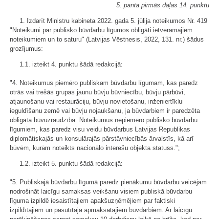
5. panta pirmās daļas 14. punktu
1. Izdarīt Ministru kabineta 2022. gada 5. jūlija noteikumos Nr. 419
"Noteikumi par publisko būvdarbu līgumos obligāti ietveramajiem
noteikumiem un to saturu" (Latvijas Vēstnesis, 2022, 131. nr.) šādus
grozījumus:
1.1. izteikt 4. punktu šādā redakcijā:
"4. Noteikumus piemēro publiskam būvdarbu līgumam, kas paredz
otrās vai trešās grupas jaunu būvju būvniecību, būvju pārbūvi,
atjaunošanu vai restaurāciju, būvju novietošanu, inženiertīklu
ieguldīšanu zemē vai būvju nojaukšanu, ja būvdarbiem ir paredzēta
obligāta būvuzraudzība. Noteikumus nepiemēro publisko būvdarbu
līgumiem, kas paredz visu veidu būvdarbus Latvijas Republikas
diplomātiskajās un konsulārajās pārstāvniecībās ārvalstīs, kā arī
būvēm, kurām noteikts nacionālo interešu objekta statuss.";
1.2. izteikt 5. punktu šādā redakcijā:
"5. Publiskajā būvdarbu līgumā paredz pienākumu būvdarbu veicējam
nodrošināt laicīgu samaksas veikšanu visiem publiskā būvdarbu
līguma izpildē iesaistītajiem apakšuzņēmējiem par faktiski
izpildītajiem un pasūtītāja apmaksātajiem būvdarbiem. Ar laicīgu