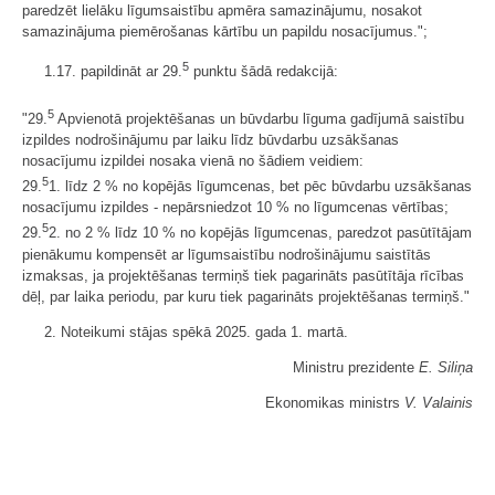
paredzēt lielāku līgumsaistību apmēra samazinājumu, nosakot
samazinājuma piemērošanas kārtību un papildu nosacījumus.";
5
1.17. papildināt ar 29.
punktu šādā redakcijā:
5
"29.
Apvienotā projektēšanas un būvdarbu līguma gadījumā saistību
izpildes nodrošinājumu par laiku līdz būvdarbu uzsākšanas
nosacījumu izpildei nosaka vienā no šādiem veidiem:
5
29.
1. līdz 2 % no kopējās līgumcenas, bet pēc būvdarbu uzsākšanas
nosacījumu izpildes - nepārsniedzot 10 % no līgumcenas vērtības;
5
29.
2. no 2 % līdz 10 % no kopējās līgumcenas, paredzot pasūtītājam
pienākumu kompensēt ar līgumsaistību nodrošinājumu saistītās
izmaksas, ja projektēšanas termiņš tiek pagarināts pasūtītāja rīcības
dēļ, par laika periodu, par kuru tiek pagarināts projektēšanas termiņš."
2. Noteikumi stājas spēkā 2025. gada 1. martā.
Ministru prezidente
E. Siliņa
Ekonomikas ministrs
V. Valainis