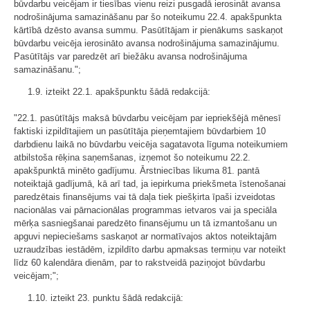
būvdarbu veicējam ir tiesības vienu reizi pusgadā ierosināt avansa
nodrošinājuma samazināšanu par šo noteikumu 22.4. apakšpunkta
kārtībā dzēsto avansa summu. Pasūtītājam ir pienākums saskaņot
būvdarbu veicēja ierosināto avansa nodrošinājuma samazinājumu.
Pasūtītājs var paredzēt arī biežāku avansa nodrošinājuma
samazināšanu.";
1.9. izteikt 22.1. apakšpunktu šādā redakcijā:
"22.1. pasūtītājs maksā būvdarbu veicējam par iepriekšējā mēnesī
faktiski izpildītajiem un pasūtītāja pieņemtajiem būvdarbiem 10
darbdienu laikā no būvdarbu veicēja sagatavota līguma noteikumiem
atbilstoša rēķina saņemšanas, izņemot šo noteikumu 22.2.
apakšpunktā minēto gadījumu. Ārstniecības likuma 81. pantā
noteiktajā gadījumā, kā arī tad, ja iepirkuma priekšmeta īstenošanai
paredzētais finansējums vai tā daļa tiek piešķirta īpaši izveidotas
nacionālas vai pārnacionālas programmas ietvaros vai ja speciāla
mērķa sasniegšanai paredzēto finansējumu un tā izmantošanu un
apguvi nepieciešams saskaņot ar normatīvajos aktos noteiktajām
uzraudzības iestādēm, izpildīto darbu apmaksas termiņu var noteikt
līdz 60 kalendāra dienām, par to rakstveidā paziņojot būvdarbu
veicējam;";
1.10. izteikt 23. punktu šādā redakcijā: