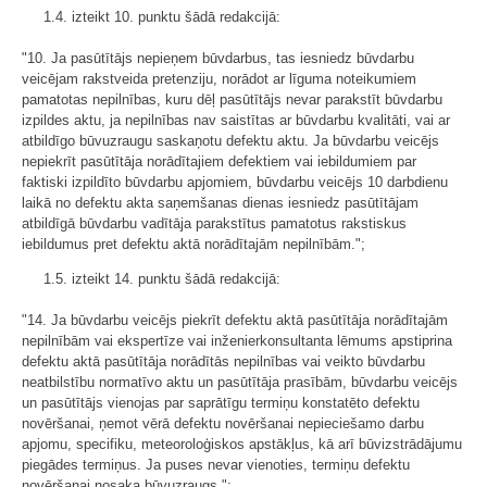
1.4. izteikt 10. punktu šādā redakcijā:
"10. Ja pasūtītājs nepieņem būvdarbus, tas iesniedz būvdarbu
veicējam rakstveida pretenziju, norādot ar līguma noteikumiem
pamatotas nepilnības, kuru dēļ pasūtītājs nevar parakstīt būvdarbu
izpildes aktu, ja nepilnības nav saistītas ar būvdarbu kvalitāti, vai ar
atbildīgo būvuzraugu saskaņotu defektu aktu. Ja būvdarbu veicējs
nepiekrīt pasūtītāja norādītajiem defektiem vai iebildumiem par
faktiski izpildīto būvdarbu apjomiem, būvdarbu veicējs 10 darbdienu
laikā no defektu akta saņemšanas dienas iesniedz pasūtītājam
atbildīgā būvdarbu vadītāja parakstītus pamatotus rakstiskus
iebildumus pret defektu aktā norādītajām nepilnībām.";
1.5. izteikt 14. punktu šādā redakcijā:
"14. Ja būvdarbu veicējs piekrīt defektu aktā pasūtītāja norādītajām
nepilnībām vai ekspertīze vai inženierkonsultanta lēmums apstiprina
defektu aktā pasūtītāja norādītās nepilnības vai veikto būvdarbu
neatbilstību normatīvo aktu un pasūtītāja prasībām, būvdarbu veicējs
un pasūtītājs vienojas par saprātīgu termiņu konstatēto defektu
novēršanai, ņemot vērā defektu novēršanai nepieciešamo darbu
apjomu, specifiku, meteoroloģiskos apstākļus, kā arī būvizstrādājumu
piegādes termiņus. Ja puses nevar vienoties, termiņu defektu
novēršanai nosaka būvuzraugs.";