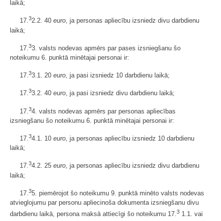
laikā;
3
17.
2.2. 40
euro
, ja personas apliecību izsniedz divu darbdienu
laikā;
3
17.
3. valsts nodevas apmērs par pases izsniegšanu šo
noteikumu 6. punktā minētajai personai ir:
3
17.
3.1. 20
euro
, ja pasi izsniedz 10 darbdienu laikā;
3
17.
3.2. 40
euro
, ja pasi izsniedz divu darbdienu laikā;
3
17.
4. valsts nodevas apmērs par personas apliecības
izsniegšanu šo noteikumu 6. punktā minētajai personai ir:
3
17.
4.1. 10
euro
, ja personas apliecību izsniedz 10 darbdienu
laikā;
3
17.
4.2. 25
euro
, ja personas apliecību izsniedz divu darbdienu
laikā;
3
17.
5. piemērojot šo noteikumu 9. punktā minēto valsts nodevas
atvieglojumu par personu apliecinoša dokumenta izsniegšanu divu
3
darbdienu laikā, persona maksā attiecīgi šo noteikumu 17.
1.1. vai