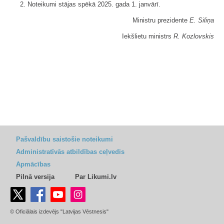
2. Noteikumi stājas spēkā 2025. gada 1. janvārī.
Ministru prezidente
E. Siliņa
Iekšlietu ministrs
R. Kozlovskis
Pašvaldību saistošie noteikumi
Administratīvās atbildības ceļvedis
Apmācības
Pilnā versija
Par Likumi.lv
© Oficiālais izdevējs "Latvijas Vēstnesis"