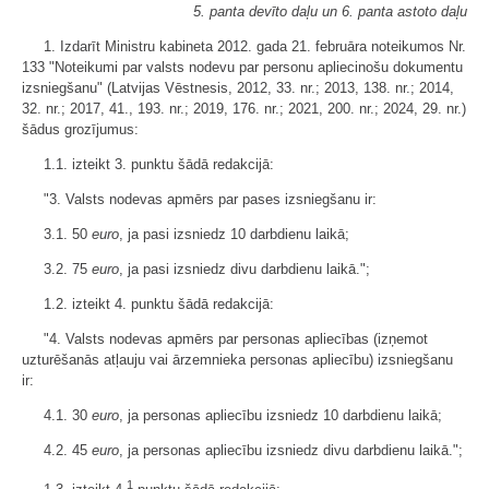
5. panta devīto daļu un 6. panta astoto daļu
1. Izdarīt Ministru kabineta 2012. gada 21. februāra noteikumos Nr.
133 "Noteikumi par valsts nodevu par personu apliecinošu dokumentu
izsniegšanu" (Latvijas Vēstnesis, 2012, 33. nr.; 2013, 138. nr.; 2014,
32. nr.; 2017, 41., 193. nr.; 2019, 176. nr.; 2021, 200. nr.; 2024, 29. nr.)
šādus grozījumus:
1.1. izteikt 3. punktu šādā redakcijā:
"3. Valsts nodevas apmērs par pases izsniegšanu ir:
3.1. 50
euro
, ja pasi izsniedz 10 darbdienu laikā;
3.2. 75
euro
, ja pasi izsniedz divu darbdienu laikā.";
1.2. izteikt 4. punktu šādā redakcijā:
"4. Valsts nodevas apmērs par personas apliecības (izņemot
uzturēšanās atļauju vai ārzemnieka personas apliecību) izsniegšanu
ir:
4.1. 30
euro
, ja personas apliecību izsniedz 10 darbdienu laikā;
4.2. 45
euro
, ja personas apliecību izsniedz divu darbdienu laikā.";
1