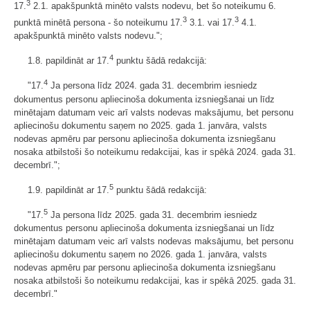
3
17.
2.1. apakšpunktā minēto valsts nodevu, bet šo noteikumu 6.
3
3
punktā minētā persona - šo noteikumu 17.
3.1. vai 17.
4.1.
apakšpunktā minēto valsts nodevu.";
4
1.8. papildināt ar 17.
punktu šādā redakcijā:
4
"17.
Ja persona līdz 2024. gada 31. decembrim iesniedz
dokumentus personu apliecinoša dokumenta izsniegšanai un līdz
minētajam datumam veic arī valsts nodevas maksājumu, bet personu
apliecinošu dokumentu saņem no 2025. gada 1. janvāra, valsts
nodevas apmēru par personu apliecinoša dokumenta izsniegšanu
nosaka atbilstoši šo noteikumu redakcijai, kas ir spēkā 2024. gada 31.
decembrī.";
5
1.9. papildināt ar 17.
punktu šādā redakcijā:
5
"17.
Ja persona līdz 2025. gada 31. decembrim iesniedz
dokumentus personu apliecinoša dokumenta izsniegšanai un līdz
minētajam datumam veic arī valsts nodevas maksājumu, bet personu
apliecinošu dokumentu saņem no 2026. gada 1. janvāra, valsts
nodevas apmēru par personu apliecinoša dokumenta izsniegšanu
nosaka atbilstoši šo noteikumu redakcijai, kas ir spēkā 2025. gada 31.
decembrī."