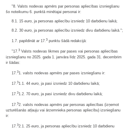
"8. Valsts nodevas apmērs par personas apliecības izsniegšanu
šo noteikumu 6. punktā minētajai personai ir:
8.1. 15
euro
, ja personas apliecību izsniedz 10 darbdienu laikā;
8.2. 30
euro
, ja personas apliecību izsniedz divu darbdienu laikā.";
3
1.7. papildināt ar 17.
punktu šādā redakcijā:
3
"17.
Valsts nodevas likmes par pases vai personas apliecības
izsniegšanu no 2025. gada 1. janvāra līdz 2025. gada 31. decembrim
ir šādas:
3
17.
1. valsts nodevas apmērs par pases izsniegšanu ir:
3
17.
1.1. 44
euro
, ja pasi izsniedz 10 darbdienu laikā;
3
17.
1.2. 70
euro
, ja pasi izsniedz divu darbdienu laikā;
3
17.
2. valsts nodevas apmērs par personas apliecības (izņemot
uzturēšanās atļauju vai ārzemnieka personas apliecību) izsniegšanu
ir:
3
17.
2.1. 25
euro
, ja personas apliecību izsniedz 10 darbdienu