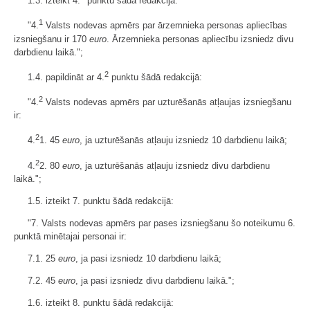
1.3. izteikt 4.
punktu šādā redakcijā:
1
"4.
Valsts nodevas apmērs par ārzemnieka personas apliecības
izsniegšanu ir 170
euro
. Ārzemnieka personas apliecību izsniedz divu
darbdienu laikā.";
2
1.4. papildināt ar 4.
punktu šādā redakcijā:
2
"4.
Valsts nodevas apmērs par uzturēšanās atļaujas izsniegšanu
ir:
2
4.
1. 45
euro
, ja uzturēšanās atļauju izsniedz 10 darbdienu laikā;
2
4.
2. 80
euro
, ja uzturēšanās atļauju izsniedz divu darbdienu
laikā.";
1.5. izteikt 7. punktu šādā redakcijā:
"7. Valsts nodevas apmērs par pases izsniegšanu šo noteikumu 6.
punktā minētajai personai ir:
7.1. 25
euro
, ja pasi izsniedz 10 darbdienu laikā;
7.2. 45
euro
, ja pasi izsniedz divu darbdienu laikā.";
1.6. izteikt 8. punktu šādā redakcijā: