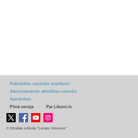
Pašvaldību saistošie noteikumi
Administratīvās atbildības ceļvedis
Apmācības
Pilnā versija
Par Likumi.lv
© Oficiālais izdevējs "Latvijas Vēstnesis"