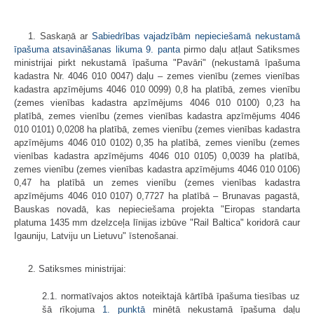
1. Saskaņā ar
Sabiedrības vajadzībām nepieciešamā nekustamā
īpašuma atsavināšanas likuma
9. panta
pirmo daļu atļaut Satiksmes
ministrijai pirkt nekustamā īpašuma "Pavāri" (nekustamā īpašuma
kadastra Nr. 4046 010 0047) daļu – zemes vienību (zemes vienības
kadastra apzīmējums 4046 010 0099) 0,8 ha platībā, zemes vienību
(zemes vienības kadastra apzīmējums 4046 010 0100) 0,23 ha
platībā, zemes vienību (zemes vienības kadastra apzīmējums 4046
010 0101) 0,0208 ha platībā, zemes vienību (zemes vienības kadastra
apzīmējums 4046 010 0102) 0,35 ha platībā, zemes vienību (zemes
vienības kadastra apzīmējums 4046 010 0105) 0,0039 ha platībā,
zemes vienību (zemes vienības kadastra apzīmējums 4046 010 0106)
0,47 ha platībā un zemes vienību (zemes vienības kadastra
apzīmējums 4046 010 0107) 0,7727 ha platībā – Brunavas pagastā,
Bauskas novadā, kas nepieciešama projekta "Eiropas standarta
platuma 1435 mm dzelzceļa līnijas izbūve "Rail Baltica" koridorā caur
Igauniju, Latviju un Lietuvu" īstenošanai.
2. Satiksmes ministrijai:
2.1. normatīvajos aktos noteiktajā kārtībā īpašuma tiesības uz
šā rīkojuma
1. punktā
minētā nekustamā īpašuma daļu