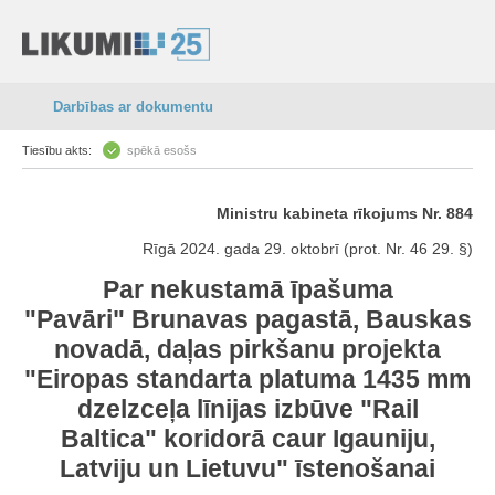
Darbības ar dokumentu
Tiesību akts:
spēkā esošs
Ministru kabineta rīkojums Nr. 884
Rīgā 2024. gada 29. oktobrī (prot. Nr. 46 29. §)
Par nekustamā īpašuma
"Pavāri" Brunavas pagastā, Bauskas
novadā, daļas pirkšanu projekta
"Eiropas standarta platuma 1435 mm
dzelzceļa līnijas izbūve "Rail
Baltica" koridorā caur Igauniju,
Latviju un Lietuvu" īstenošanai