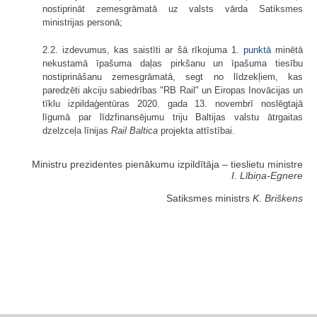
nostiprināt zemesgrāmatā uz valsts vārda Satiksmes
ministrijas personā;
2.2. izdevumus, kas saistīti ar šā rīkojuma
1. punktā
minētā
nekustamā īpašuma daļas pirkšanu un īpašuma tiesību
nostiprināšanu zemesgrāmatā, segt no līdzekļiem, kas
paredzēti akciju sabiedrības "RB Rail" un Eiropas Inovācijas un
tīklu izpildaģentūras 2020. gada 13. novembrī noslēgtajā
līgumā par līdzfinansējumu triju Baltijas valstu ātrgaitas
dzelzceļa līnijas
Rail Baltica
projekta attīstībai.
Ministru prezidentes pienākumu izpildītāja ‒ tieslietu ministre
I. Lībiņa-Egnere
Satiksmes ministrs
K. Briškens