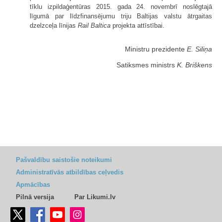
tīklu izpildaģentūras 2015. gada 24. novembrī noslēgtajā
līgumā par līdzfinansējumu triju Baltijas valstu ātrgaitas
dzelzceļa līnijas
Rail Baltica
projekta attīstībai.
Ministru prezidente
E. Siliņa
Satiksmes ministrs
K. Briškens
Pašvaldību saistošie noteikumi
Administratīvās atbildības ceļvedis
Apmācības
Pilnā versija
Par Likumi.lv