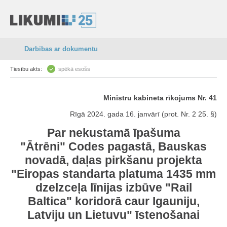
Darbības ar dokumentu
Tiesību akts:
spēkā esošs
Ministru kabineta rīkojums Nr. 41
Rīgā 2024. gada 16. janvārī (prot. Nr. 2 25. §)
Par nekustamā īpašuma
"Ātrēni" Codes pagastā, Bauskas
novadā, daļas pirkšanu projekta
"Eiropas standarta platuma 1435 mm
dzelzceļa līnijas izbūve "Rail
Baltica" koridorā caur Igauniju,
Latviju un Lietuvu" īstenošanai