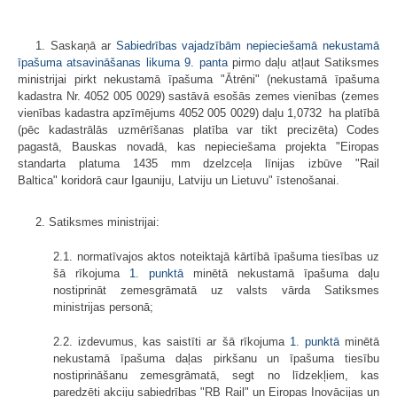
1. Saskaņā ar
Sabiedrības vajadzībām nepieciešamā nekustamā
īpašuma atsavināšanas likuma
9. panta
pirmo daļu atļaut Satiksmes
ministrijai pirkt nekustamā īpašuma "Ātrēni" (nekustamā īpašuma
kadastra Nr. 4052 005 0029) sastāvā esošās zemes vienības (zemes
vienības kadastra apzīmējums 4052 005 0029) daļu 1,0732 ha platībā
(pēc kadastrālās uzmērīšanas platība var tikt precizēta) Codes
pagastā, Bauskas novadā, kas nepieciešama projekta "Eiropas
standarta platuma 1435 mm dzelzceļa līnijas izbūve "Rail
Baltica" koridorā caur Igauniju, Latviju un Lietuvu" īstenošanai.
2. Satiksmes ministrijai:
2.1. normatīvajos aktos noteiktajā kārtībā īpašuma tiesības uz
šā rīkojuma
1. punktā
minētā nekustamā īpašuma daļu
nostiprināt zemesgrāmatā uz valsts vārda Satiksmes
ministrijas personā;
2.2. izdevumus, kas saistīti ar šā rīkojuma
1. punktā
minētā
nekustamā īpašuma daļas pirkšanu un īpašuma tiesību
nostiprināšanu zemesgrāmatā, segt no līdzekļiem, kas
paredzēti akciju sabiedrības "RB Rail" un Eiropas Inovācijas un