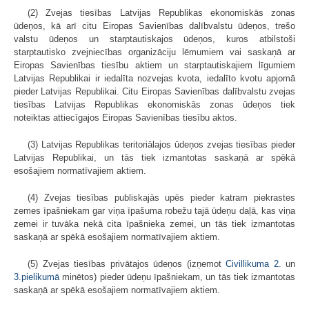
(2) Zvejas tiesības Latvijas Republikas ekonomiskās zonas
ūdeņos, kā arī citu Eiropas Savienības dalībvalstu ūdeņos, trešo
valstu ūdeņos un starptautiskajos ūdeņos, kuros atbilstoši
starptautisko zvejniecības organizāciju lēmumiem vai saskaņā ar
Eiropas Savienības tiesību aktiem un starptautiskajiem līgumiem
Latvijas Republikai ir iedalīta nozvejas kvota, iedalīto kvotu apjomā
pieder Latvijas Republikai. Citu Eiropas Savienības dalībvalstu zvejas
tiesības Latvijas Republikas ekonomiskās zonas ūdeņos tiek
noteiktas attiecīgajos Eiropas Savienības tiesību aktos.
(3) Latvijas Republikas teritoriālajos ūdeņos zvejas tiesības pieder
Latvijas Republikai, un tās tiek izmantotas saskaņā ar spēkā
esošajiem normatīvajiem aktiem.
(4) Zvejas tiesības publiskajās upēs pieder katram piekrastes
zemes īpašniekam gar viņa īpašuma robežu tajā ūdeņu daļā, kas viņa
zemei ir tuvāka nekā cita īpašnieka zemei, un tās tiek izmantotas
saskaņā ar spēkā esošajiem normatīvajiem aktiem.
(5) Zvejas tiesības privātajos ūdeņos (izņemot
Civillikuma
2.
un
3.pielikumā
minētos) pieder ūdeņu īpašniekam, un tās tiek izmantotas
saskaņā ar spēkā esošajiem normatīvajiem aktiem.