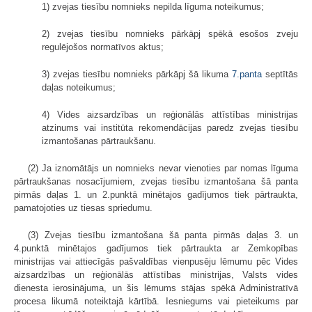
1) zvejas tiesību nomnieks nepilda līguma noteikumus;
2) zvejas tiesību nomnieks pārkāpj spēkā esošos zveju
regulējošos normatīvos aktus;
3) zvejas tiesību nomnieks pārkāpj šā likuma
7.panta
septītās
daļas noteikumus;
4) Vides aizsardzības un reģionālās attīstības ministrijas
atzinums vai institūta rekomendācijas paredz zvejas tiesību
izmantošanas pārtraukšanu.
(2) Ja iznomātājs un nomnieks nevar vienoties par nomas līguma
pārtraukšanas nosacījumiem, zvejas tiesību izmantošana šā panta
pirmās daļas 1. un 2.punktā minētajos gadījumos tiek pārtraukta,
pamatojoties uz tiesas spriedumu.
(3) Zvejas tiesību izmantošana šā panta pirmās daļas 3. un
4.punktā minētajos gadījumos tiek pārtraukta ar Zemkopības
ministrijas vai attiecīgās pašvaldības vienpusēju lēmumu pēc Vides
aizsardzības un reģionālās attīstības ministrijas, Valsts vides
dienesta ierosinājuma, un šis lēmums stājas spēkā Administratīvā
procesa likumā noteiktajā kārtībā. Iesniegums vai pieteikums par