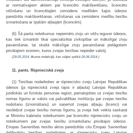
ar normatīvajiem aktiem par licencēto makšķerēšanu, licencēto
vēžošanu un licencētajām zemūdens medībām šajos ūdeņos
paredzēta makšķerēšanas, vēžošanas vai zemūdens medību tiesību
izmantošana ar īpašām atļaujām (licencēm).
(6) Šā panta noteikumus nepiemēro zivju un vēžu ieguvei ūdeņos,
kas tiek izmantoti tikai specializētai zivkopībai un mākslīgai zivju
pavairošanai, tai skaitā mākslīgai zivju pavairošanai pielāgotiem
privātajiem ezeriem, kuros zvejas tiesības nepieder valstij.
(
29.05.2014
. likuma redakcijā, kas stājas spēkā
26.06.2014.
)
11. pants. Rūpnieciskā zveja
(1) Tiesības nodarboties ar rūpniecisko zveju Latvijas Republikas
ūdeņos (ja rūpnieciskā zveja tajos ir atļauta) Latvijas Republikas
juridiskās un fiziskās personas iegūst, pamatojoties uz zvejas tiesību
nomas līgumu ar valsts vai pašvaldības institūciju par zvejas tiesību
nodošanu (iznomāšanu) un saņemot zvejas atļauju (licenci) vai
neslēdzot zvejas tiesību nomas līgumu, ja zveja tiek veikta saskaņā
ar Ministru kabineta noteikumiem par licencēto rūpniecisko zveju un
noteikumiem par zvejas tiesību izmantošanu privātajos ūdeņos.
Eiropas Savienības tiesību aktos paredzētās citu Eiropas Savienības
dalībvalstu tiesības nodarboties ar rūpniecisko zveju Latvijas