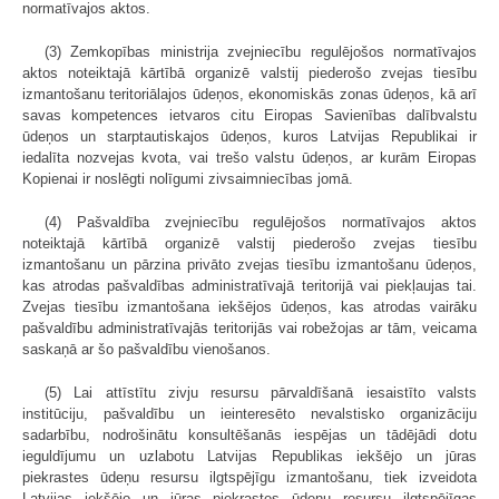
normatīvajos aktos.
(3) Zemkopības ministrija zvejniecību regulējošos normatīvajos
aktos noteiktajā kārtībā organizē valstij piederošo zvejas tiesību
izmantošanu teritoriālajos ūdeņos, ekonomiskās zonas ūdeņos, kā arī
savas kompetences ietvaros citu Eiropas Savienības dalībvalstu
ūdeņos un starptautiskajos ūdeņos, kuros Latvijas Republikai ir
iedalīta nozvejas kvota, vai trešo valstu ūdeņos, ar kurām Eiropas
Kopienai ir noslēgti nolīgumi zivsaimniecības jomā.
(4) Pašvaldība zvejniecību regulējošos normatīvajos aktos
noteiktajā kārtībā organizē valstij piederošo zvejas tiesību
izmantošanu un pārzina privāto zvejas tiesību izmantošanu ūdeņos,
kas atrodas pašvaldības administratīvajā teritorijā vai piekļaujas tai.
Zvejas tiesību izmantošana iekšējos ūdeņos, kas atrodas vairāku
pašvaldību administratīvajās teritorijās vai robežojas ar tām, veicama
saskaņā ar šo pašvaldību vienošanos.
(5) Lai attīstītu zivju resursu pārvaldīšanā iesaistīto valsts
institūciju, pašvaldību un ieinteresēto nevalstisko organizāciju
sadarbību, nodrošinātu konsultēšanās iespējas un tādējādi dotu
ieguldījumu un uzlabotu Latvijas Republikas iekšējo un jūras
piekrastes ūdeņu resursu ilgtspējīgu izmantošanu, tiek izveidota
Latvijas iekšējo un jūras piekrastes ūdeņu resursu ilgtspējīgas