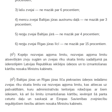
procentiem;
3) lašu zvejai — ne mazāk par 6 procentiem;
4) mencu zvejai Baltijas jūras austrumu daļā — ne mazāk par 3
procentiem;
5) reņģu zvejai Baltijas jūrā — ne mazāk par 4 procentiem;
6) reņģu zvejai Rīgas jūras līcī — ne mazāk par 15 procentiem.
1
(4
) Kopējo nozvejas apjoma limitu, nozvejas apjoma limitu
atsevišķām zivju sugām un zvejas rīku skaita limitu sadalījumā pa
ūdenstilpēm Latvijas Republikas iekšējos ūdeņos un to izmantošanas
kārtību nosaka Ministru kabinets.
2
(4
) Baltijas jūras un Rīgas jūras līča piekrastes ūdeņos iedalāmo
zvejas rīku skaita limitu vai nozvejas apjoma limitu, kas attiecas uz
pašvaldībām, kuru administratīvās teritorijas robežojas ar šiem
ūdeņiem, kā arī šo limitu izmantošanas kārtību, ievērojot šā panta
ceturto daļu un saskaņā ar Eiropas Savienības zvejniecību
regulējošiem tiesību aktiem nosaka Ministru kabinets.