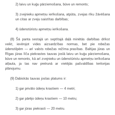
2) laivu un kuģu pārziemošana, būve un remonts;
3) zvejnieku apmetņu ierīkošana, atpūta, zvejas rīku žāvēšana
un citas ar zveju saistītas darbības;
4) ūdenstūristu apmetņu ierīkošana.
(8) Šā panta sestajā un septītajā daļā minētās darbības drīkst
veikt, ievērojot vides aizsardzības normas, bet pie robežas
ūdenstilpēm — arī valsts robežas režīma prasības. Baltijas jūras un
Rīgas jūras līča piekrastes tauvas joslā laivu un kuģu pārziemošana,
būve un remonts, kā arī zvejnieku un ūdenstūristu apmetņu ierīkošana
atļauta, ja tas nav pretrunā ar vietējās pašvaldības teritorijas
plānojumu.
(9) Dabiskās tauvas joslas platums ir:
1) gar privāto ūdeņu krastiem — 4 metri;
2) gar pārējo ūdeņu krastiem — 10 metru;
3) gar jūras piekrasti — 20 metru.