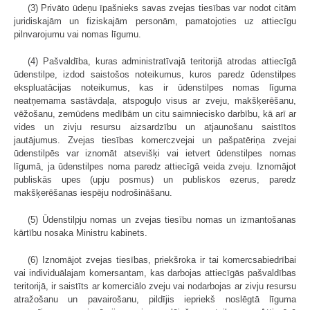
(3) Privāto ūdeņu īpašnieks savas zvejas tiesības var nodot citām
juridiskajām un fiziskajām personām, pamatojoties uz attiecīgu
pilnvarojumu vai nomas līgumu.
(4) Pašvaldība, kuras administratīvajā teritorijā atrodas attiecīgā
ūdenstilpe, izdod saistošos noteikumus, kuros paredz ūdenstilpes
ekspluatācijas noteikumus, kas ir ūdenstilpes nomas līguma
neatņemama sastāvdaļa, atspoguļo visus ar zveju, makšķerēšanu,
vēžošanu, zemūdens medībām un citu saimniecisko darbību, kā arī ar
vides un zivju resursu aizsardzību un atjaunošanu saistītos
jautājumus. Zvejas tiesības komerczvejai un pašpatēriņa zvejai
ūdenstilpēs var iznomāt atsevišķi vai ietvert ūdenstilpes nomas
līgumā, ja ūdenstilpes noma paredz attiecīgā veida zveju. Iznomājot
publiskās upes (upju posmus) un publiskos ezerus, paredz
makšķerēšanas iespēju nodrošināšanu.
(5) Ūdenstilpju nomas un zvejas tiesību nomas un izmantošanas
kārtību nosaka Ministru kabinets.
(6) Iznomājot zvejas tiesības, priekšroka ir tai komercsabiedrībai
vai individuālajam komersantam, kas darbojas attiecīgās pašvaldības
teritorijā, ir saistīts ar komerciālo zveju vai nodarbojas ar zivju resursu
atražošanu un pavairošanu, pildījis iepriekš noslēgtā līguma