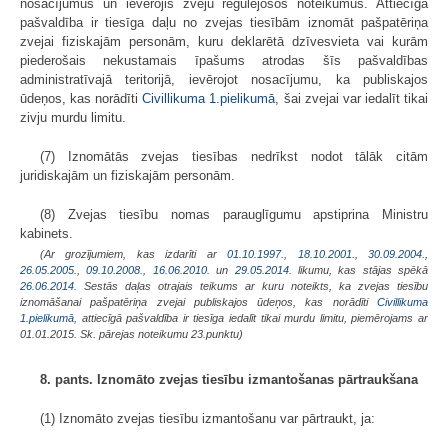
nosacījumus un ievērojis zveju regulējošos noteikumus. Attiecīgā
pašvaldība ir tiesīga daļu no zvejas tiesībām iznomāt pašpatēriņa
zvejai fiziskajām personām, kuru deklarētā dzīvesvieta vai kurām
piederošais nekustamais īpašums atrodas šīs pašvaldības
administratīvajā teritorijā, ievērojot nosacījumu, ka publiskajos
ūdeņos, kas norādīti
Civillikuma
1.pielikumā
, šai zvejai var iedalīt tikai
zivju murdu limitu.
(7) Iznomātās zvejas tiesības nedrīkst nodot tālāk citām
juridiskajām un fiziskajām personām.
(8) Zvejas tiesību nomas parauglīgumu apstiprina Ministru
kabinets.
(Ar grozījumiem, kas izdarīti ar
01.10.1997.
,
18.10.2001.
,
30.09.2004.
,
26.05.2005.
,
09.10.2008.
,
16.06.2010.
un
29.05.2014
. likumu, kas stājas spēkā
26.06.2014.
Sestās daļas otrajais teikums ar kuru noteikts, ka zvejas tiesību
iznomāšanai pašpatēriņa zvejai publiskajos ūdeņos, kas norādīti
Civillikuma
1.pielikumā
, attiecīgā pašvaldība ir tiesīga iedalīt tikai murdu limitu, piemērojams ar
01.01.2015. Sk. pārejas noteikumu 23.punktu)
8. pants. Iznomāto zvejas tiesību izmantošanas pārtraukšana
(1) Iznomāto zvejas tiesību izmantošanu var pārtraukt, ja: