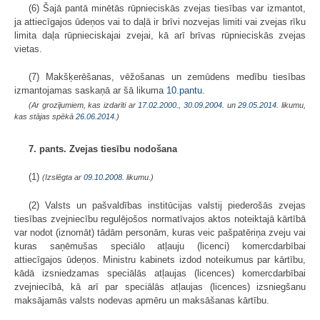
(6) Šajā pantā minētās rūpnieciskās zvejas tiesības var izmantot,
ja attiecīgajos ūdeņos vai to daļā ir brīvi nozvejas limiti vai zvejas rīku
limita daļa rūpnieciskajai zvejai, kā arī brīvas rūpnieciskās zvejas
vietas.
(7) Makšķerēšanas, vēžošanas un zemūdens medību tiesības
izmantojamas saskaņā ar šā likuma
10.pantu
.
(Ar grozījumiem, kas izdarīti ar
17.02.2000.
,
30.09.2004.
un
29.05.2014
. likumu,
kas stājas spēkā
26.06.2014.
)
7. pants. Zvejas tiesību nodošana
(1)
(Izslēgta ar
09.10.2008
. likumu.)
(2) Valsts un pašvaldības institūcijas valstij piederošās zvejas
tiesības zvejniecību regulējošos normatīvajos aktos noteiktajā kārtībā
var nodot (iznomāt) tādām personām, kuras veic pašpatēriņa zveju vai
kuras saņēmušas speciālo atļauju (licenci) komercdarbībai
attiecīgajos ūdeņos. Ministru kabinets izdod noteikumus par kārtību,
kādā izsniedzamas speciālās atļaujas (licences) komercdarbībai
zvejniecībā, kā arī par speciālās atļaujas (licences) izsniegšanu
maksājamās valsts nodevas apmēru un maksāšanas kārtību.