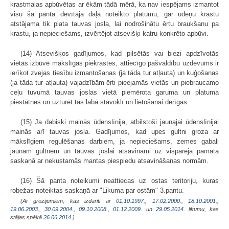
krastmalas apbūvētas ar ēkām tādā mērā, ka nav iespējams izmantot
visu šā panta devītajā daļā noteikto platumu, gar ūdeņu krastu
atstājama tik plata tauvas josla, lai nodrošinātu ērtu braukšanu pa
krastu, ja nepieciešams, izvērtējot atsevišķi katru konkrēto apbūvi.
(14) Atsevišķos gadījumos, kad pilsētās vai biezi apdzīvotās
vietās izbūvē mākslīgās piekrastes, attiecīgo pašvaldību uzdevums ir
ierīkot zvejas tiesību izmantošanas (ja tāda tur atļauta) un kuģošanas
(ja tāda tur atļauta) vajadzībām ērti pieejamās vietās un piebraucamo
ceļu tuvumā tauvas joslas vietā piemērota garuma un platuma
piestātnes un uzturēt tās labā stāvoklī un lietošanai derīgas.
(15) Ja dabiski mainās ūdenslīnija, atbilstoši jaunajai ūdenslīnijai
mainās arī tauvas josla. Gadījumos, kad upes gultni groza ar
mākslīgiem regulēšanas darbiem, ja nepieciešams, zemes gabali
jaunām gultnēm un tauvas joslai atsavināmi uz vispārēja pamata
saskaņā ar nekustamās mantas piespiedu atsavināšanas normām.
(16) Šā panta noteikumi neattiecas uz ostas teritoriju, kuras
robežas noteiktas saskaņā ar "Likuma par ostām" 3.pantu.
(Ar grozījumiem, kas izdarīti ar
01.10.1997.
,
17.02.2000.
,
18.10.2001.
,
19.06.2003.
,
30.09.2004.
,
09.10.2008.
,
01.12.2009.
un
29.05.2014
. likumu, kas
stājas spēkā
26.06.2014.
)