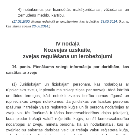
4) noteikumus par licencētās makšķerēšanas, vēžošanas un
zemūdens medību kārtību.
(
17.02.2000
. likuma redakcijā ar grozījumiem, kas izdarīti ar
29.05.2014
. likumu,
kas stājas spēkā
26.06.2014.
)
IV nodaļa
Nozvejas uzskaite,
zvejas regulēšana un ierobežojumi
14. pants. Pienākums sniegt informāciju par darbībām, kas
saistītas ar zveju
(1) Juridiskajām un fiziskajām personām, kas nodarbojas ar
rūpniecisko zveju, ir pienākums sniegt ziņas par nozveju tādā kārtībā
un tādos termiņos, kādi noteikti zvejas tiesību nomas līgumā un
rūpnieciskās zvejas noteikumos. Ja juridiskās vai fiziskās personas
īpašumā ir trešajā valstī reģistrēts kuģis un šī persona nodarbojas ar
zveju vai tās īpašumā ir tādas komercsabiedrības daļas (akcijas),
kurai pieder trešajā valstī reģistrēts kuģis, un šī komercsabiedrība
nodarbojas ar zveju, minētā persona, kā arī nodarbinātais, kas ar
zvejniecību saistītas darbības veic uz trešajā valstī reģistrēta kuģa,