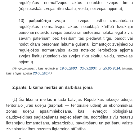
regulējošos normatīvajos aktos noteikto zvejas limitu
(rūpnieciskās zvejas rīku skaitu, veidu, nozvejas apjomu);
10)
pašpatēriņa zveja
— zvejas tiesību izmantošanu
regulējošos normatīvajos aktos noteiktajā kārtībā fiziskajai
personai noteikto zvejas tiesību izmantošana nolūkā iegūt zivis
savam patēriņam bez tiesībām tās piedāvāt tirgū, pārdot vai
nodot citām personām labuma gūšanai, izmantojot zvejniecību
regulējošos normatīvajos aktos noteikto ierobežota apjoma
zvejas limitu (rūpnieciskās zvejas rīku skaitu, veidu, nozvejas
apjomu).
(Ar grozījumiem, kas izdarīti ar
19.06.2003.
,
30.09.2004.
un
29.05.2014
. likumu,
kas stājas spēkā
26.06.2014.
)
2.pants. Likuma mērķis un darbības joma
(1) Šā likuma mērķis ir tāda Latvijas Republikas iekšējo ūdeņu,
teritoriālo jūras ūdeņu (turpmāk — teritoriālie ūdeņi) un ekonomiskās
zonas ūdeņu apsaimniekošana, kas, ievērojot bioloģiskās
daudzveidības saglabāšanas nepieciešamību, nodrošina zivju resursu
ilgtspējīgu izmantošanu, aizsardzību, pavairošanu un pētīšanu valsts
zivsaimniecības nozares ilgtermiņa attīstībai.