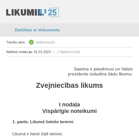
Darbības ar dokumentu
Tiesību akts:
spēkā esošs
Attēlotā redakcija: 01.01.2023. - ... /
Spēkā esošā
Saeima ir pieņēmusi un Valsts
prezidents izsludina šādu likumu:
Zvejniecības likums
I nodaļa
Vispārīgie noteikumi
1. pants. Likumā lietotie termini
Likumā ir lietoti šādi termini: