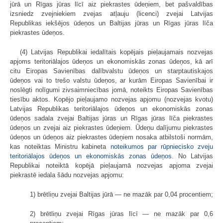
jūrā un Rīgas jūras līcī aiz piekrastes ūdeņiem, bet pašvaldības
izsniedz zvejniekiem zvejas atļauju (licenci) zvejai Latvijas
Republikas iekšējos ūdeņos un Baltijas jūras un Rīgas jūras līča
piekrastes ūdeņos.
(4) Latvijas Republikai iedalītais kopējais pieļaujamais nozvejas
apjoms teritoriālajos ūdeņos un ekonomiskās zonas ūdeņos, kā arī
citu Eiropas Savienības dalībvalstu ūdeņos un starptautiskajos
ūdeņos vai to trešo valstu ūdeņos, ar kurām Eiropas Savienībai ir
noslēgti nolīgumi zivsaimniecības jomā, noteikts Eiropas Savienības
tiesību aktos. Kopējo pieļaujamo nozvejas apjomu (nozvejas kvotu)
Latvijas Republikas teritoriālajos ūdeņos un ekonomiskās zonas
ūdeņos sadala zvejai Baltijas jūras un Rīgas jūras līča piekrastes
ūdeņos un zvejai aiz piekrastes ūdeņiem. Ūdeņu dalījumu piekrastes
ūdeņos un ūdeņos aiz piekrastes ūdeņiem nosaka atbilstoši normām,
kas noteiktas Ministru kabineta
noteikumos par rūpniecisko zveju
teritoriālajos ūdeņos un ekonomiskās zonas ūdeņos
. No Latvijas
Republikai noteiktā kopējā pieļaujamā nozvejas apjoma zvejai
piekrastē iedala šādu nozvejas apjomu:
1) brētliņu zvejai Baltijas jūrā — ne mazāk par 0,04 procentiem;
2) brētliņu zvejai Rīgas jūras līcī — ne mazāk par 0,6