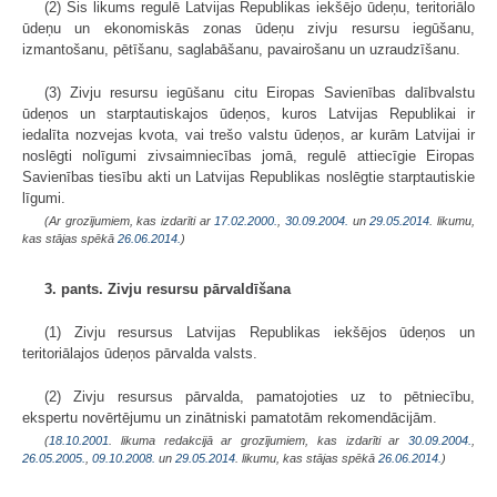
(2) Šis likums regulē Latvijas Republikas iekšējo ūdeņu, teritoriālo
ūdeņu un ekonomiskās zonas ūdeņu zivju resursu iegūšanu,
izmantošanu, pētīšanu, saglabāšanu, pavairošanu un uzraudzīšanu.
(3) Zivju resursu iegūšanu citu Eiropas Savienības dalībvalstu
ūdeņos un starptautiskajos ūdeņos, kuros Latvijas Republikai ir
iedalīta nozvejas kvota, vai trešo valstu ūdeņos, ar kurām Latvijai ir
noslēgti nolīgumi zivsaimniecības jomā, regulē attiecīgie Eiropas
Savienības tiesību akti un Latvijas Republikas noslēgtie starptautiskie
līgumi.
(Ar grozījumiem, kas izdarīti ar
17.02.2000.
,
30.09.2004.
un
29.05.2014
. likumu,
kas stājas spēkā
26.06.2014.
)
3. pants. Zivju resursu pārvaldīšana
(1) Zivju resursus Latvijas Republikas iekšējos ūdeņos un
teritoriālajos ūdeņos pārvalda valsts.
(2) Zivju resursus pārvalda, pamatojoties uz to pētniecību,
ekspertu novērtējumu un zinātniski pamatotām rekomendācijām.
(
18.10.2001
. likuma redakcijā ar grozījumiem, kas izdarīti ar
30.09.2004.
,
26.05.2005.
,
09.10.2008.
un
29.05.2014
. likumu, kas stājas spēkā
26.06.2014.
)