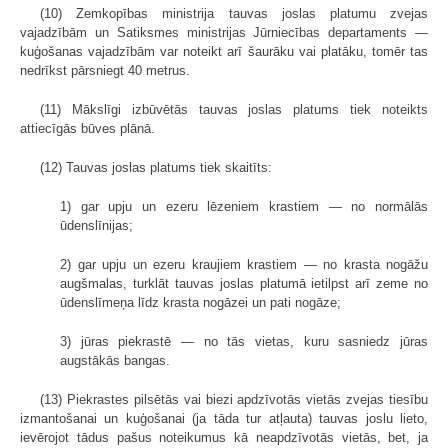
(10) Zemkopības ministrija tauvas joslas platumu zvejas
vajadzībām un Satiksmes ministrijas Jūrniecības departaments —
kuģošanas vajadzībām var noteikt arī šaurāku vai platāku, tomēr tas
nedrīkst pārsniegt 40 metrus.
(11) Mākslīgi izbūvētās tauvas joslas platums tiek noteikts
attiecīgās būves plānā.
(12) Tauvas joslas platums tiek skaitīts:
1) gar upju un ezeru lēzeniem krastiem — no normālās
ūdenslīnijas;
2) gar upju un ezeru kraujiem krastiem — no krasta nogāžu
augšmalas, turklāt tauvas joslas platumā ietilpst arī zeme no
ūdenslīmeņa līdz krasta nogāzei un pati nogāze;
3) jūras piekrastē — no tās vietas, kuru sasniedz jūras
augstākās bangas.
(13) Piekrastes pilsētās vai biezi apdzīvotās vietās zvejas tiesību
izmantošanai un kuģošanai (ja tāda tur atļauta) tauvas joslu lieto,
ievērojot tādus pašus noteikumus kā neapdzīvotās vietās, bet, ja