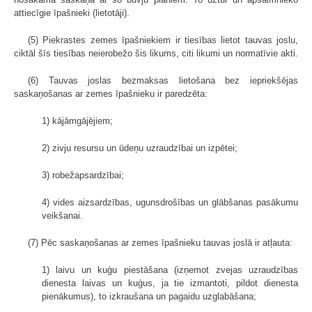
attiecīgie īpašnieki (lietotāji).
(5) Piekrastes zemes īpašniekiem ir tiesības lietot tauvas joslu,
ciktāl šīs tiesības neierobežo šis likums, citi likumi un normatīvie akti.
(6) Tauvas joslas bezmaksas lietošana bez iepriekšējas
saskaņošanas ar zemes īpašnieku ir paredzēta:
1) kājāmgājējiem;
2) zivju resursu un ūdeņu uzraudzībai un izpētei;
3) robežapsardzībai;
4) vides aizsardzības, ugunsdrošības un glābšanas pasākumu
veikšanai.
(7) Pēc saskaņošanas ar zemes īpašnieku tauvas joslā ir atļauta:
1) laivu un kuģu piestāšana (izņemot zvejas uzraudzības
dienesta laivas un kuģus, ja tie izmantoti, pildot dienesta
pienākumus), to izkraušana un pagaidu uzglabāšana;