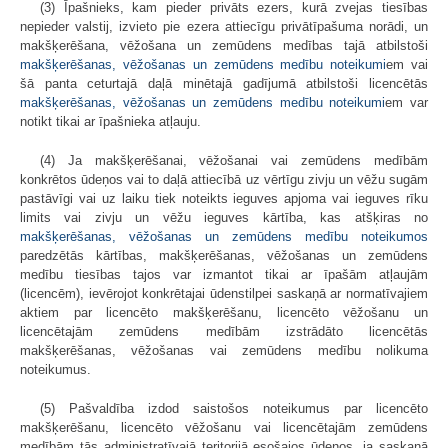
(3) Īpašnieks, kam pieder privāts ezers, kurā zvejas tiesības
nepieder valstij, izvieto pie ezera attiecīgu privātīpašuma norādi, un
makšķerēšana, vēžošana un zemūdens medības tajā atbilstoši
makšķerēšanas, vēžošanas un zemūdens medību noteikumi
em vai
šā panta ceturtajā daļā minētajā gadījumā atbilstoši licencētās
makšķerēšanas, vēžošanas un zemūdens medību noteikumi
em var
notikt tikai ar īpašnieka atļauju.
(4) Ja makšķerēšanai, vēžošanai vai zemūdens medībām
konkrētos ūdeņos vai to daļā attiecībā uz vērtīgu zivju un vēžu sugām
pastāvīgi vai uz laiku tiek noteikts ieguves apjoma vai ieguves rīku
limits vai zivju un vēžu ieguves kārtība, kas atšķiras no
makšķerēšanas, vēžošanas un zemūdens medību noteikumos
paredzētās kārtības, makšķerēšanas, vēžošanas un zemūdens
medību tiesības tajos var izmantot tikai ar īpašām atļaujām
(licencēm), ievērojot konkrētajai ūdenstilpei saskaņā ar normatīvajiem
aktiem par licencēto makšķerēšanu, licencēto vēžošanu un
licencētajām zemūdens medībām izstrādāto licencētās
makšķerēšanas, vēžošanas vai zemūdens medību nolikuma
noteikumus.
(5) Pašvaldība izdod saistošos noteikumus par licencēto
makšķerēšanu, licencēto vēžošanu vai licencētajām zemūdens
medībām tās administratīvajā teritorijā esošajos ūdeņos, ja saskaņā