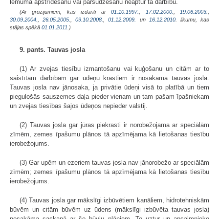
lēmuma apstrīdēšanu vai pārsūdzēšanu neaptur tā darbību.
(Ar grozījumiem, kas izdarīti ar
01.10.1997.
,
17.02.2000.
,
19.06.2003.
,
30.09.2004.
,
26.05.2005.
,
09.10.2008.
,
01.12.2009.
un
16.12.2010
. likumu, kas
stājas spēkā
01.01.2011.
)
9. pants. Tauvas josla
(1) Ar zvejas tiesību izmantošanu vai kuģošanu un citām ar to
saistītām darbībām gar ūdeņu krastiem ir nosakāma tauvas josla.
Tauvas josla nav jānosaka, ja privātie ūdeņi visā to platībā un tiem
piegulošās sauszemes daļa pieder vienam un tam pašam īpašniekam
un zvejas tiesības šajos ūdeņos nepieder valstij.
(2) Tauvas josla gar jūras piekrasti ir norobežojama ar speciālām
zīmēm, zemes īpašumu plānos tā apzīmējama kā lietošanas tiesību
ierobežojums.
(3) Gar upēm un ezeriem tauvas josla nav jānorobežo ar speciālām
zīmēm; zemes īpašumu plānos tā apzīmējama kā lietošanas tiesību
ierobežojums.
(4) Tauvas josla gar mākslīgi izbūvētiem kanāliem, hidrotehniskām
būvēm un citām būvēm uz ūdens (mākslīgi izbūvēta tauvas josla)
nosakāma saskaņā ar šo būvju plāniem. To uztur un apsaimnieko