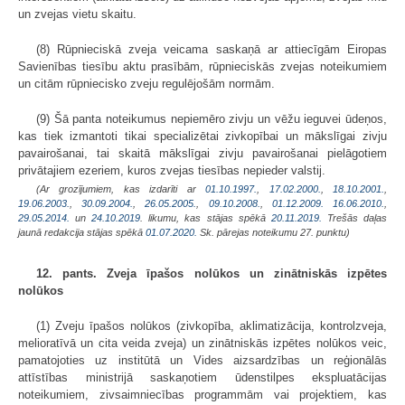
un zvejas vietu skaitu.
(8) Rūpnieciskā zveja veicama saskaņā ar attiecīgām Eiropas
Savienības tiesību aktu prasībām, rūpnieciskās zvejas noteikumiem
un citām rūpniecisko zveju regulējošām normām.
(9) Šā panta noteikumus nepiemēro zivju un vēžu ieguvei ūdeņos,
kas tiek izmantoti tikai specializētai zivkopībai un mākslīgai zivju
pavairošanai, tai skaitā mākslīgai zivju pavairošanai pielāgotiem
privātajiem ezeriem, kuros zvejas tiesības nepieder valstij.
(Ar grozījumiem, kas izdarīti ar
01.10.1997.
,
17.02.2000.
,
18.10.2001.
,
19.06.2003.
,
30.09.2004.
,
26.05.2005.
,
09.10.2008.
,
01.12.2009.
16.06.2010.
,
29.05.2014.
un
24.10.2019
. likumu, kas stājas spēkā
20.11.2019.
Trešās daļas
jaunā redakcija stājas spēkā
01.07.2020.
Sk. pārejas noteikumu 27. punktu)
12. pants. Zveja īpašos nolūkos un zinātniskās izpētes
nolūkos
(1) Zveju īpašos nolūkos (zivkopība, aklimatizācija, kontrolzveja,
melioratīvā un cita veida zveja) un zinātniskās izpētes nolūkos veic,
pamatojoties uz institūtā un Vides aizsardzības un reģionālās
attīstības ministrijā saskaņotiem ūdenstilpes ekspluatācijas
noteikumiem, zivsaimniecības programmām vai projektiem, kas