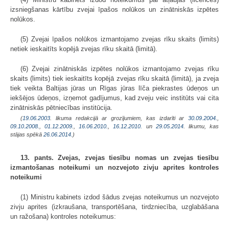
izsniegšanas kārtību zvejai īpašos nolūkos un zinātniskās izpētes
nolūkos.
(5) Zvejai īpašos nolūkos izmantojamo zvejas rīku skaits (limits)
netiek ieskaitīts kopējā zvejas rīku skaitā (limitā).
(6) Zvejai zinātniskās izpētes nolūkos izmantojamo zvejas rīku
skaits (limits) tiek ieskaitīts kopējā zvejas rīku skaitā (limitā), ja zveja
tiek veikta Baltijas jūras un Rīgas jūras līča piekrastes ūdeņos un
iekšējos ūdeņos, izņemot gadījumus, kad zveju veic institūts vai cita
zinātniskās pētniecības institūcija.
(
19.06.2003
. likuma redakcijā ar grozījumiem, kas izdarīti ar
30.09.2004.
,
09.10.2008.
,
01.12.2009.
,
16.06.2010.
,
16.12.2010.
un
29.05.2014
. likumu, kas
stājas spēkā
26.06.2014.
)
13. pants. Zvejas, zvejas tiesību nomas un zvejas tiesību
izmantošanas noteikumi un nozvejoto zivju aprites kontroles
noteikumi
(1) Ministru kabinets izdod šādus zvejas noteikumus un nozvejoto
zivju aprites (izkraušana, transportēšana, tirdzniecība, uzglabāšana
un ražošana) kontroles noteikumus: