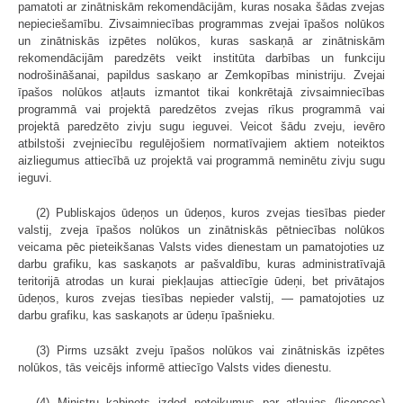
pamatoti ar zinātniskām rekomendācijām, kuras nosaka šādas zvejas
nepieciešamību. Zivsaimniecības programmas zvejai īpašos nolūkos
un zinātniskās izpētes nolūkos, kuras saskaņā ar zinātniskām
rekomendācijām paredzēts veikt institūta darbības un funkciju
nodrošināšanai, papildus saskaņo ar Zemkopības ministriju. Zvejai
īpašos nolūkos atļauts izmantot tikai konkrētajā zivsaimniecības
programmā vai projektā paredzētos zvejas rīkus programmā vai
projektā paredzēto zivju sugu ieguvei. Veicot šādu zveju, ievēro
atbilstoši zvejniecību regulējošiem normatīvajiem aktiem noteiktos
aizliegumus attiecībā uz projektā vai programmā neminētu zivju sugu
ieguvi.
(2) Publiskajos ūdeņos un ūdeņos, kuros zvejas tiesības pieder
valstij, zveja īpašos nolūkos un zinātniskās pētniecības nolūkos
veicama pēc pieteikšanas Valsts vides dienestam un pamatojoties uz
darbu grafiku, kas saskaņots ar pašvaldību, kuras administratīvajā
teritorijā atrodas un kurai piekļaujas attiecīgie ūdeņi, bet privātajos
ūdeņos, kuros zvejas tiesības nepieder valstij, — pamatojoties uz
darbu grafiku, kas saskaņots ar ūdeņu īpašnieku.
(3) Pirms uzsākt zveju īpašos nolūkos vai zinātniskās izpētes
nolūkos, tās veicējs informē attiecīgo Valsts vides dienestu.
(4) Ministru kabinets izdod noteikumus par atļaujas (licences)