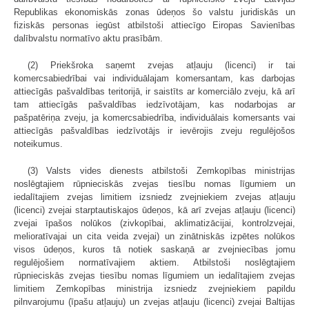
Republikas ekonomiskās zonas ūdeņos šo valstu juridiskās un
fiziskās personas iegūst atbilstoši attiecīgo Eiropas Savienības
dalībvalstu normatīvo aktu prasībām.
(2) Priekšroka saņemt zvejas atļauju (licenci) ir tai
komercsabiedrībai vai individuālajam komersantam, kas darbojas
attiecīgās pašvaldības teritorijā, ir saistīts ar komerciālo zveju, kā arī
tam attiecīgās pašvaldības iedzīvotājam, kas nodarbojas ar
pašpatēriņa zveju, ja komercsabiedrība, individuālais komersants vai
attiecīgās pašvaldības iedzīvotājs ir ievērojis zveju regulējošos
noteikumus.
(3) Valsts vides dienests atbilstoši Zemkopības ministrijas
noslēgtajiem rūpnieciskās zvejas tiesību nomas līgumiem un
iedalītajiem zvejas limitiem izsniedz zvejniekiem zvejas atļauju
(licenci) zvejai starptautiskajos ūdeņos, kā arī zvejas atļauju (licenci)
zvejai īpašos nolūkos (zivkopībai, aklimatizācijai, kontrolzvejai,
melioratīvajai un cita veida zvejai) un zinātniskās izpētes nolūkos
visos ūdeņos, kuros tā notiek saskaņā ar zvejniecības jomu
regulējošiem normatīvajiem aktiem. Atbilstoši noslēgtajiem
rūpnieciskās zvejas tiesību nomas līgumiem un iedalītajiem zvejas
limitiem Zemkopības ministrija izsniedz zvejniekiem papildu
pilnvarojumu (īpašu atļauju) un zvejas atļauju (licenci) zvejai Baltijas