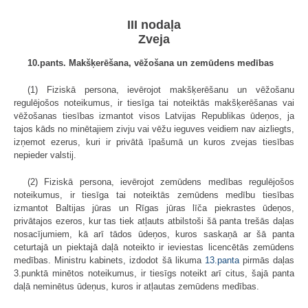
III nodaļa
Zveja
10.pants. Makšķerēšana, vēžošana un zemūdens medības
(1) Fiziskā persona, ievērojot makšķerēšanu un vēžošanu
regulējošos noteikumus, ir tiesīga tai noteiktās makšķerēšanas vai
vēžošanas tiesības izmantot visos Latvijas Republikas ūdeņos, ja
tajos kāds no minētajiem zivju vai vēžu ieguves veidiem nav aizliegts,
izņemot ezerus, kuri ir privātā īpašumā un kuros zvejas tiesības
nepieder valstij.
(2) Fiziskā persona, ievērojot zemūdens medības regulējošos
noteikumus, ir tiesīga tai noteiktās zemūdens medību tiesības
izmantot Baltijas jūras un Rīgas jūras līča piekrastes ūdeņos,
privātajos ezeros, kur tas tiek atļauts atbilstoši šā panta trešās daļas
nosacījumiem, kā arī tādos ūdeņos, kuros saskaņā ar šā panta
ceturtajā un piektajā daļā noteikto ir ieviestas licencētās zemūdens
medības. Ministru kabinets, izdodot šā likuma
13.panta
pirmās daļas
3.punktā minētos noteikumus, ir tiesīgs noteikt arī citus, šajā panta
daļā neminētus ūdeņus, kuros ir atļautas zemūdens medības.