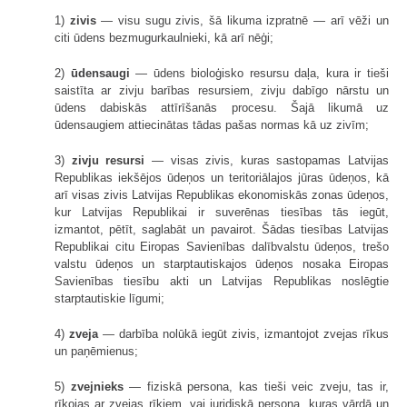
1)
zivis
— visu sugu zivis, šā likuma izpratnē — arī vēži un
citi ūdens bezmugurkaulnieki, kā arī nēģi;
2)
ūdensaugi
— ūdens bioloģisko resursu daļa, kura ir tieši
saistīta ar zivju barības resursiem, zivju dabīgo nārstu un
ūdens dabiskās attīrīšanās procesu. Šajā likumā uz
ūdensaugiem attiecinātas tādas pašas normas kā uz zivīm;
3)
zivju resursi
— visas zivis, kuras sastopamas Latvijas
Republikas iekšējos ūdeņos un teritoriālajos jūras ūdeņos, kā
arī visas zivis Latvijas Republikas ekonomiskās zonas ūdeņos,
kur Latvijas Republikai ir suverēnas tiesības tās iegūt,
izmantot, pētīt, saglabāt un pavairot. Šādas tiesības Latvijas
Republikai citu Eiropas Savienības dalībvalstu ūdeņos, trešo
valstu ūdeņos un starptautiskajos ūdeņos nosaka Eiropas
Savienības tiesību akti un Latvijas Republikas noslēgtie
starptautiskie līgumi;
4)
zveja
— darbība nolūkā iegūt zivis, izmantojot zvejas rīkus
un paņēmienus;
5)
zvejnieks
— fiziskā persona, kas tieši veic zveju, tas ir,
rīkojas ar zvejas rīkiem, vai juridiskā persona, kuras vārdā un