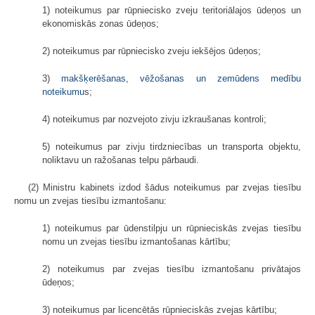
1) noteikumus par rūpniecisko zveju teritoriālajos ūdeņos un
ekonomiskās zonas ūdeņos;
2) noteikumus par rūpniecisko zveju iekšējos ūdeņos;
3)
makšķerēšanas, vēžošanas un zemūdens medību
noteikumu
s;
4) noteikumus par nozvejoto zivju izkraušanas kontroli;
5) noteikumus par zivju tirdzniecības un transporta objektu,
noliktavu un ražošanas telpu pārbaudi.
(2) Ministru kabinets izdod šādus noteikumus par zvejas tiesību
nomu un zvejas tiesību izmantošanu:
1) noteikumus par ūdenstilpju un rūpnieciskās zvejas tiesību
nomu un zvejas tiesību izmantošanas kārtību;
2) noteikumus par zvejas tiesību izmantošanu privātajos
ūdeņos;
3) noteikumus par licencētās rūpnieciskās zvejas kārtību;