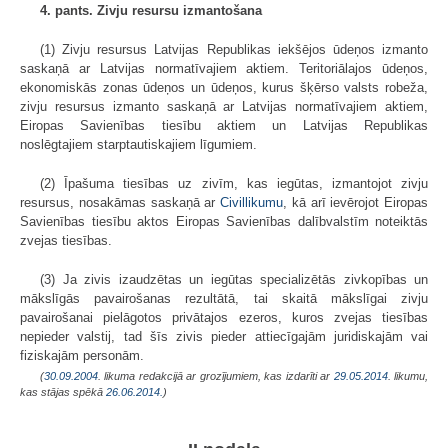
4. pants. Zivju resursu izmantošana
(1) Zivju resursus Latvijas Republikas iekšējos ūdeņos izmanto
saskaņā ar Latvijas normatīvajiem aktiem. Teritoriālajos ūdeņos,
ekonomiskās zonas ūdeņos un ūdeņos, kurus šķērso valsts robeža,
zivju resursus izmanto saskaņā ar Latvijas normatīvajiem aktiem,
Eiropas Savienības tiesību aktiem un Latvijas Republikas
noslēgtajiem starptautiskajiem līgumiem.
(2) Īpašuma tiesības uz zivīm, kas iegūtas, izmantojot zivju
resursus, nosakāmas saskaņā ar
Civillikumu
, kā arī ievērojot Eiropas
Savienības tiesību aktos Eiropas Savienības dalībvalstīm noteiktās
zvejas tiesības.
(3) Ja zivis izaudzētas un iegūtas specializētās zivkopības un
mākslīgās pavairošanas rezultātā, tai skaitā mākslīgai zivju
pavairošanai pielāgotos privātajos ezeros, kuros zvejas tiesības
nepieder valstij, tad šīs zivis pieder attiecīgajām juridiskajām vai
fiziskajām personām.
(
30.09.2004
. likuma redakcijā ar grozījumiem, kas izdarīti ar
29.05.2014
. likumu,
kas stājas spēkā
26.06.2014.
)