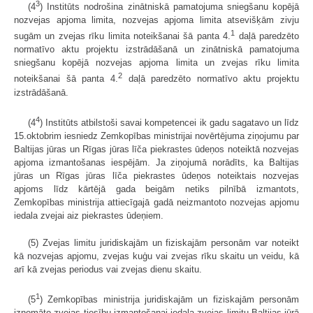
3
(4
) Institūts nodrošina zinātniskā pamatojuma sniegšanu kopējā
nozvejas apjoma limita, nozvejas apjoma limita atsevišķām zivju
1
sugām un zvejas rīku limita noteikšanai šā panta 4.
daļā paredzēto
normatīvo aktu projektu izstrādāšanā un zinātniskā pamatojuma
sniegšanu kopējā nozvejas apjoma limita un zvejas rīku limita
2
noteikšanai šā panta 4.
daļā paredzēto normatīvo aktu projektu
izstrādāšanā.
4
(4
) Institūts atbilstoši savai kompetencei ik gadu sagatavo un līdz
15.oktobrim iesniedz Zemkopības ministrijai novērtējuma ziņojumu par
Baltijas jūras un Rīgas jūras līča piekrastes ūdeņos noteiktā nozvejas
apjoma izmantošanas iespējām. Ja ziņojumā norādīts, ka Baltijas
jūras un Rīgas jūras līča piekrastes ūdeņos noteiktais nozvejas
apjoms līdz kārtējā gada beigām netiks pilnībā izmantots,
Zemkopības ministrija attiecīgajā gadā neizmantoto nozvejas apjomu
iedala zvejai aiz piekrastes ūdeņiem.
(5) Zvejas limitu juridiskajām un fiziskajām personām var noteikt
kā nozvejas apjomu, zvejas kuģu vai zvejas rīku skaitu un veidu, kā
arī kā zvejas periodus vai zvejas dienu skaitu.
1
(5
) Zemkopības ministrija juridiskajām un fiziskajām personām
iznomāto zvejas tiesību izmantošanai iedala zvejas limitu Baltijas jūrā