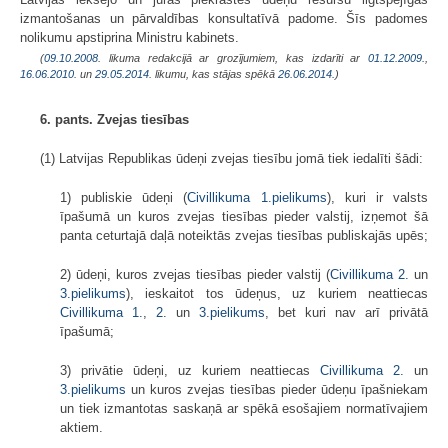
izmantošanas un pārvaldības konsultatīvā padome. Šīs padomes
nolikumu apstiprina Ministru kabinets.
(
09.10.2008
. likuma redakcijā ar grozījumiem, kas izdarīti ar
01.12.2009.
,
16.06.2010.
un
29.05.2014
. likumu, kas stājas spēkā
26.06.2014.
)
6. pants. Zvejas tiesības
(1) Latvijas Republikas ūdeņi zvejas tiesību jomā tiek iedalīti šādi:
1) publiskie ūdeņi (
Civillikuma
1.pielikums
), kuri ir valsts
īpašumā un kuros zvejas tiesības pieder valstij, izņemot šā
panta ceturtajā daļā noteiktās zvejas tiesības publiskajās upēs;
2) ūdeņi, kuros zvejas tiesības pieder valstij (
Civillikuma
2.
un
3.pielikums
), ieskaitot tos ūdeņus, uz kuriem neattiecas
Civillikuma
1.
,
2.
un
3.pielikums
, bet kuri nav arī privātā
īpašumā;
3) privātie ūdeņi, uz kuriem neattiecas
Civillikuma
2.
un
3.pielikums
un kuros zvejas tiesības pieder ūdeņu īpašniekam
un tiek izmantotas saskaņā ar spēkā esošajiem normatīvajiem
aktiem.