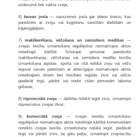
uzdevumā tiek veikta zveja;
6)
tauvas josla
— sauszemes josla gar ūdeņu krastu, kas
paredzēta ar zveju vai kuģošanu saistītām darbībām un
kājāmgājējiem;
7)
makšķerēšana, vēžošana un zemūdens medības
—
zvejas tiesību izmantošanu regulējošos normatīvajos aktos
noteiktajā kārtībā fiziskajai personai paredzēto
makšķerēšanas, vēžošanas vai zemūdens medību tiesību
izmantošana atpūtas, sporta vai citā nolūkā zivju vai vēžu
ieguvei savam patēriņam ar attiecīgajos normatīvajos aktos
noteiktajiem rīkiem bez tiesībām iegūtās zivis vai vēžus
piedāvāt tirgū, pārdot vai nodot citām personām labuma
gūšanai;
8)
rūpnieciskā zveja
— darbība nolūkā iegūt zivis, izmantojot
rūpnieciskus zvejas rīkus;
9)
komerciālā zveja
— zvejas tiesību izmantošanu
regulējošos normatīvajos aktos noteiktajā kārtībā komersantam
noteikto zvejas tiesību izmantošana nolūkā iegūt, piedāvāt
tirgū vai pārdot zivis, lai gūtu peļņu, izmantojot zvejniecību