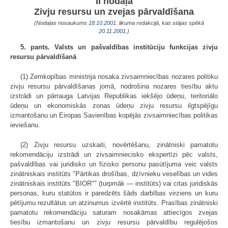
II nodaļa
Zivju resursu un zvejas pārvaldīšana
(Nodaļas nosaukums
18.10.2001
. likuma redakcijā, kas stājas spēkā
20.11.2001.
)
5. pants. Valsts un pašvaldības institūciju funkcijas zivju
resursu pārvaldīšanā
(1) Zemkopības ministrija nosaka zivsaimniecības nozares politiku
zivju resursu pārvaldīšanas jomā, nodrošina nozares tiesību aktu
izstrādi un pārrauga Latvijas Republikas iekšējo ūdeņu, teritoriālo
ūdeņu un ekonomiskās zonas ūdeņu zivju resursu ilgtspējīgu
izmantošanu un Eiropas Savienības kopējās zivsaimniecības politikas
ieviešanu.
(2) Zivju resursu uzskaiti, novērtēšanu, zinātniski pamatotu
rekomendāciju izstrādi un zivsaimniecisko ekspertīzi pēc valsts,
pašvaldības vai juridisko un fizisko personu pasūtījuma veic valsts
zinātniskais institūts "Pārtikas drošības, dzīvnieku veselības un vides
zinātniskais institūts "BIOR"" (turpmāk — institūts) vai citas juridiskās
personas, kuru statūtos ir paredzēts šāds darbības virziens un kuru
pētījumu rezultātus un atzinumus izvērtē institūts. Prasības zinātniski
pamatotu rekomendāciju saturam nosakāmas attiecīgos zvejas
tiesību izmantošanu un zivju resursu pārvaldību regulējošos