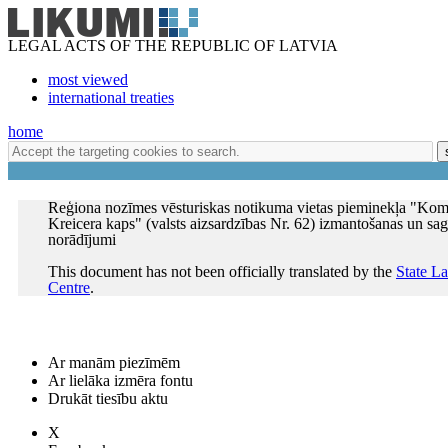
LEGAL ACTS OF THE REPUBLIC OF LATVIA
most viewed
international treaties
home
Reģiona nozīmes vēsturiskas notikuma vietas pieminekļa "Kom
Kreicera kaps" (valsts aizsardzības Nr. 62) izmantošanas un sa
norādījumi
This document has not been officially translated by the
State L
Centre
.
Ar manām piezīmēm
Ar lielāka izmēra fontu
Drukāt tiesību aktu
X