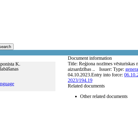
search
Document information
Title:
Reģiona nozīmes vēsturiskas n
ponista K.
glabāšanas
aizsardzības ..
Issuer:
Type:
genera
04.10.2023.
Entry into force:
06.10.
2023/194.19
anguage
Related documents
Other related documents