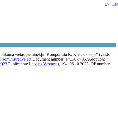
LV
EN
otikuma vietas pieminekļa "Komponista K. Kreicera kaps" (valsts
l administrative act
Document number:
14.1-07/7857
Adoption:
2023.
Publication:
Latvijas Vēstnesis
, 194, 06.10.2023.
OP number: