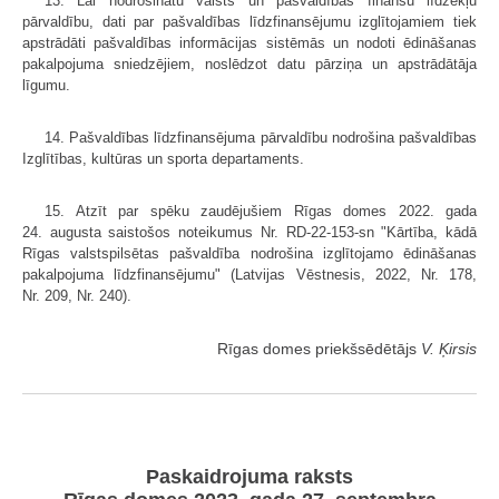
13. Lai nodrošinātu valsts un pašvaldības finanšu līdzekļu
pārvaldību, dati par pašvaldības līdzfinansējumu izglītojamiem tiek
apstrādāti pašvaldības informācijas sistēmās un nodoti ēdināšanas
pakalpojuma sniedzējiem, noslēdzot datu pārziņa un apstrādātāja
līgumu.
14. Pašvaldības līdzfinansējuma pārvaldību nodrošina pašvaldības
Izglītības, kultūras un sporta departaments.
15. Atzīt par spēku zaudējušiem Rīgas domes 2022. gada
24. augusta saistošos noteikumus Nr. RD-22-153-sn "Kārtība, kādā
Rīgas valstspilsētas pašvaldība nodrošina izglītojamo ēdināšanas
pakalpojuma līdzfinansējumu" (Latvijas Vēstnesis, 2022, Nr. 178,
Nr. 209, Nr. 240).
Rīgas domes priekšsēdētājs
V. Ķirsis
Paskaidrojuma raksts