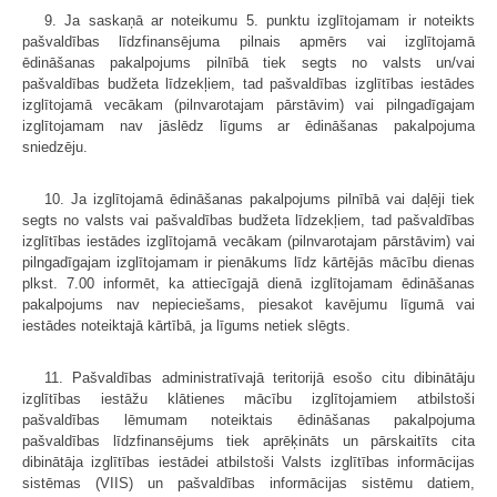
9. Ja saskaņā ar noteikumu 5. punktu izglītojamam ir noteikts
pašvaldības līdzfinansējuma pilnais apmērs vai izglītojamā
ēdināšanas pakalpojums pilnībā tiek segts no valsts un/vai
pašvaldības budžeta līdzekļiem, tad pašvaldības izglītības iestādes
izglītojamā vecākam (pilnvarotajam pārstāvim) vai pilngadīgajam
izglītojamam nav jāslēdz līgums ar ēdināšanas pakalpojuma
sniedzēju.
10. Ja izglītojamā ēdināšanas pakalpojums pilnībā vai daļēji tiek
segts no valsts vai pašvaldības budžeta līdzekļiem, tad pašvaldības
izglītības iestādes izglītojamā vecākam (pilnvarotajam pārstāvim) vai
pilngadīgajam izglītojamam ir pienākums līdz kārtējās mācību dienas
plkst. 7.00 informēt, ka attiecīgajā dienā izglītojamam ēdināšanas
pakalpojums nav nepieciešams, piesakot kavējumu līgumā vai
iestādes noteiktajā kārtībā, ja līgums netiek slēgts.
11. Pašvaldības administratīvajā teritorijā esošo citu dibinātāju
izglītības iestāžu klātienes mācību izglītojamiem atbilstoši
pašvaldības lēmumam noteiktais ēdināšanas pakalpojuma
pašvaldības līdzfinansējums tiek aprēķināts un pārskaitīts cita
dibinātāja izglītības iestādei atbilstoši Valsts izglītības informācijas
sistēmas (VIIS) un pašvaldības informācijas sistēmu datiem,