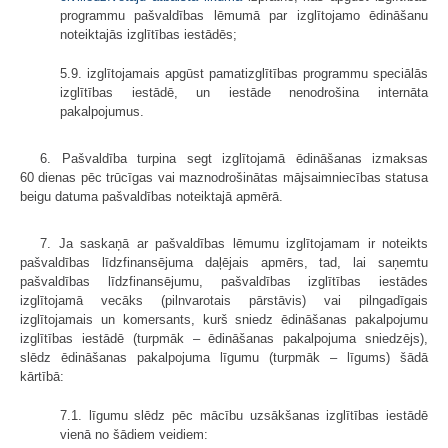
programmu pašvaldības lēmumā par izglītojamo ēdināšanu
noteiktajās izglītības iestādēs;
5.9. izglītojamais apgūst pamatizglītības programmu speciālās
izglītības iestādē, un iestāde nenodrošina internāta
pakalpojumus.
6. Pašvaldība turpina segt izglītojamā ēdināšanas izmaksas
60 dienas pēc trūcīgas vai maznodrošinātas mājsaimniecības statusa
beigu datuma pašvaldības noteiktajā apmērā.
7. Ja saskaņā ar pašvaldības lēmumu izglītojamam ir noteikts
pašvaldības līdzfinansējuma daļējais apmērs, tad, lai saņemtu
pašvaldības līdzfinansējumu, pašvaldības izglītības iestādes
izglītojamā vecāks (pilnvarotais pārstāvis) vai pilngadīgais
izglītojamais un komersants, kurš sniedz ēdināšanas pakalpojumu
izglītības iestādē (turpmāk – ēdināšanas pakalpojuma sniedzējs),
slēdz ēdināšanas pakalpojuma līgumu (turpmāk – līgums) šādā
kārtībā:
7.1. līgumu slēdz pēc mācību uzsākšanas izglītības iestādē
vienā no šādiem veidiem: