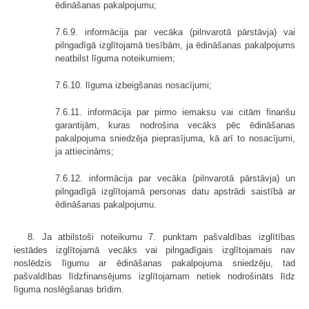
ēdināšanas pakalpojumu;
7.6.9. informācija par vecāka (pilnvarotā pārstāvja) vai
pilngadīgā izglītojamā tiesībām, ja ēdināšanas pakalpojums
neatbilst līguma noteikumiem;
7.6.10. līguma izbeigšanas nosacījumi;
7.6.11. informācija par pirmo iemaksu vai citām finanšu
garantijām, kuras nodrošina vecāks pēc ēdināšanas
pakalpojuma sniedzēja pieprasījuma, kā arī to nosacījumi,
ja attiecināms;
7.6.12. informācija par vecāka (pilnvarotā pārstāvja) un
pilngadīgā izglītojamā personas datu apstrādi saistībā ar
ēdināšanas pakalpojumu.
8. Ja atbilstoši noteikumu 7. punktam pašvaldības izglītības
iestādes izglītojamā vecāks vai pilngadīgais izglītojamais nav
noslēdzis līgumu ar ēdināšanas pakalpojuma sniedzēju, tad
pašvaldības līdzfinansējums izglītojamam netiek nodrošināts līdz
līguma noslēgšanas brīdim.