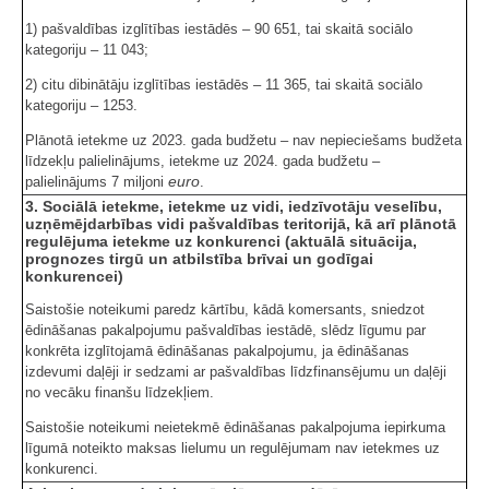
1) pašvaldības izglītības iestādēs – 90 651, tai skaitā sociālo
kategoriju – 11 043;
2) citu dibinātāju izglītības iestādēs – 11 365, tai skaitā sociālo
kategoriju – 1253.
Plānotā ietekme uz 2023. gada budžetu – nav nepieciešams budžeta
līdzekļu palielinājums, ietekme uz 2024. gada budžetu –
euro
palielinājums 7 miljoni
.
3. Sociālā ietekme, ietekme uz vidi, iedzīvotāju veselību,
uzņēmējdarbības vidi pašvaldības teritorijā, kā arī plānotā
regulējuma ietekme uz konkurenci (aktuālā situācija,
prognozes tirgū un atbilstība brīvai un godīgai
konkurencei)
Saistošie noteikumi paredz kārtību, kādā komersants, sniedzot
ēdināšanas pakalpojumu pašvaldības iestādē, slēdz līgumu par
konkrēta izglītojamā ēdināšanas pakalpojumu, ja ēdināšanas
izdevumi daļēji ir sedzami ar pašvaldības līdzfinansējumu un daļēji
no vecāku finanšu līdzekļiem.
Saistošie noteikumi neietekmē ēdināšanas pakalpojuma iepirkuma
līgumā noteikto maksas lielumu un regulējumam nav ietekmes uz
konkurenci.