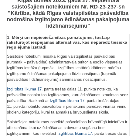
Rīgas domes 2023. gada 27. septembra
saistošajiem noteikumiem Nr. RD-23-237-sn
"Kārtība, kādā Rīgas valstspilsētas pašvaldība
nodrošina izglītojamo ēdināšanas pakalpojuma
līdzfinansējumu"
1. Mērķi un nepieciešamības pamatojums, tostarp
raksturojot iespējamās alternatīvas, kas neparedz tiesiskā
regulējuma izstrādi
Saistošie noteikumi nosaka Rīgas valstspilsētas pašvaldības
(turpmāk – pašvaldība) administratīvajā teritorijā esošo vispārējās
izglītības iestāžu (turpmāk – izglītības iestāde) klātienes mācību
izglītojamo ēdināšanas pakalpojuma līdzfinansējuma (turpmāk –
pašvaldības līdzfinansējums) saņemšanas nosacījumus.
Izglītības likuma
17.
panta trešās daļas 11. punktā noteikts, ka
pašvaldība nosaka tos izglītojamos, kuru ēdināšanas izmaksas sedz
pašvaldība. Saskaņā ar
Izglītības likuma
17.
panta trešās daļas
11. punktā noteikto pašvaldībai ir pienākums paredzēt vismaz vienu
skolēnu kategoriju, kurai tā apmaksā brīvpusdienas skolā.
Saistošajos noteikumos noteiktā pašvaldības brīvprātīgā iniciatīva ir
attiecināma tikai uz ēdināšanas izdevumu segšanu tiem
izglītojamiem, kas neietilpst
Izglītības likuma
17.
panta trešās daļas