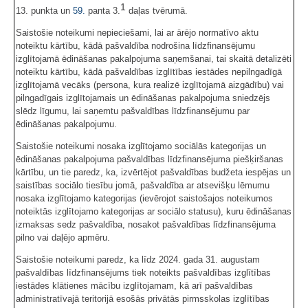
1
13. punkta un
59.
panta 3.
daļas tvērumā.
Saistošie noteikumi nepieciešami, lai ar ārējo normatīvo aktu
noteiktu kārtību, kādā pašvaldība nodrošina līdzfinansējumu
izglītojamā ēdināšanas pakalpojuma saņemšanai, tai skaitā detalizēti
noteiktu kārtību, kādā pašvaldības izglītības iestādes nepilngadīgā
izglītojamā vecāks (persona, kura realizē izglītojamā aizgādību) vai
pilngadīgais izglītojamais un ēdināšanas pakalpojuma sniedzējs
slēdz līgumu, lai saņemtu pašvaldības līdzfinansējumu par
ēdināšanas pakalpojumu.
Saistošie noteikumi nosaka izglītojamo sociālās kategorijas un
ēdināšanas pakalpojuma pašvaldības līdzfinansējuma piešķiršanas
kārtību, un tie paredz, ka, izvērtējot pašvaldības budžeta iespējas un
saistības sociālo tiesību jomā, pašvaldība ar atsevišķu lēmumu
nosaka izglītojamo kategorijas (ievērojot saistošajos noteikumos
noteiktās izglītojamo kategorijas ar sociālo statusu), kuru ēdināšanas
izmaksas sedz pašvaldība, nosakot pašvaldības līdzfinansējuma
pilno vai daļējo apmēru.
Saistošie noteikumi paredz, ka līdz 2024. gada 31. augustam
pašvaldības līdzfinansējums tiek noteikts pašvaldības izglītības
iestādes klātienes mācību izglītojamam, kā arī pašvaldības
administratīvajā teritorijā esošās privātās pirmsskolas izglītības