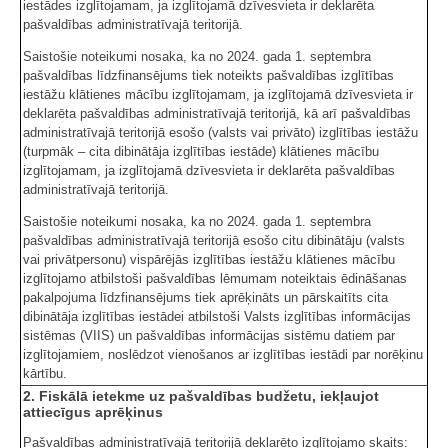
iestādes izglītojamam, ja izglītojamā dzīvesvieta ir deklarēta
pašvaldības administratīvajā teritorijā.
Saistošie noteikumi nosaka, ka no 2024. gada 1. septembra
pašvaldības līdzfinansējums tiek noteikts pašvaldības izglītības
iestāžu klātienes mācību izglītojamam, ja izglītojamā dzīvesvieta ir
deklarēta pašvaldības administratīvajā teritorijā, kā arī pašvaldības
administratīvajā teritorijā esošo (valsts vai privāto) izglītības iestāžu
(turpmāk – cita dibinātāja izglītības iestāde) klātienes mācību
izglītojamam, ja izglītojamā dzīvesvieta ir deklarēta pašvaldības
administratīvajā teritorijā.
Saistošie noteikumi nosaka, ka no 2024. gada 1. septembra
pašvaldības administratīvajā teritorijā esošo citu dibinātāju (valsts
vai privātpersonu) vispārējās izglītības iestāžu klātienes mācību
izglītojamo atbilstoši pašvaldības lēmumam noteiktais ēdināšanas
pakalpojuma līdzfinansējums tiek aprēķināts un pārskaitīts cita
dibinātāja izglītības iestādei atbilstoši Valsts izglītības informācijas
sistēmas (VIIS) un pašvaldības informācijas sistēmu datiem par
izglītojamiem, noslēdzot vienošanos ar izglītības iestādi par norēķinu
kārtību.
2. Fiskālā ietekme uz pašvaldības budžetu, iekļaujot
attiecīgus aprēķinus
Pašvaldības administratīvajā teritorijā deklarēto izglītojamo skaits: