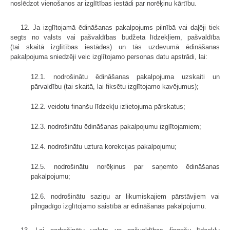
noslēdzot vienošanos ar izglītības iestādi par norēķinu kārtību.
12. Ja izglītojamā ēdināšanas pakalpojums pilnībā vai daļēji tiek
segts no valsts vai pašvaldības budžeta līdzekļiem, pašvaldība
(tai skaitā izglītības iestādes) un tās uzdevumā ēdināšanas
pakalpojuma sniedzēji veic izglītojamo personas datu apstrādi, lai:
12.1. nodrošinātu ēdināšanas pakalpojuma uzskaiti un
pārvaldību (tai skaitā, lai fiksētu izglītojamo kavējumus);
12.2. veidotu finanšu līdzekļu izlietojuma pārskatus;
12.3. nodrošinātu ēdināšanas pakalpojumu izglītojamiem;
12.4. nodrošinātu uztura korekcijas pakalpojumu;
12.5. nodrošinātu norēķinus par saņemto ēdināšanas
pakalpojumu;
12.6. nodrošinātu saziņu ar likumiskajiem pārstāvjiem vai
pilngadīgo izglītojamo saistībā ar ēdināšanas pakalpojumu.