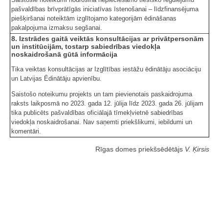
pašvaldības brīvprātīgās iniciatīvas īstenošanai – līdzfinansējuma
piešķiršanai noteiktām izglītojamo kategorijām ēdināšanas
pakalpojuma izmaksu segšanai.
8. Izstrādes gaitā veiktās konsultācijas ar privātpersonām
un institūcijām, tostarp sabiedrības viedokļa
noskaidrošanā gūtā informācija
Tika veiktas konsultācijas ar Izglītības iestāžu ēdinātāju asociāciju
un Latvijas Ēdinātāju apvienību.
Saistošo noteikumu projekts un tam pievienotais paskaidrojuma
raksts laikposmā no 2023. gada 12. jūlija līdz 2023. gada 26. jūlijam
tika publicēts pašvaldības oficiālajā tīmekļvietnē sabiedrības
viedokļa noskaidrošanai. Nav saņemti priekšlikumi, iebildumi un
komentāri.
Rīgas domes priekšsēdētājs
V. Ķirsis