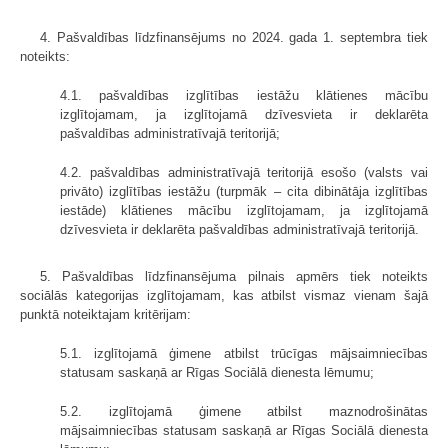
4. Pašvaldības līdzfinansējums no 2024. gada 1. septembra tiek
noteikts:
4.1. pašvaldības izglītības iestāžu klātienes mācību
izglītojamam, ja izglītojamā dzīvesvieta ir deklarēta
pašvaldības administratīvajā teritorijā;
4.2. pašvaldības administratīvajā teritorijā esošo (valsts vai
privāto) izglītības iestāžu (turpmāk – cita dibinātāja izglītības
iestāde) klātienes mācību izglītojamam, ja izglītojamā
dzīvesvieta ir deklarēta pašvaldības administratīvajā teritorijā.
5. Pašvaldības līdzfinansējuma pilnais apmērs tiek noteikts
sociālās kategorijas izglītojamam, kas atbilst vismaz vienam šajā
punktā noteiktajam kritērijam:
5.1. izglītojamā ģimene atbilst trūcīgas mājsaimniecības
statusam saskaņā ar Rīgas Sociālā dienesta lēmumu;
5.2. izglītojamā ģimene atbilst maznodrošinātas
mājsaimniecības statusam saskaņā ar Rīgas Sociālā dienesta