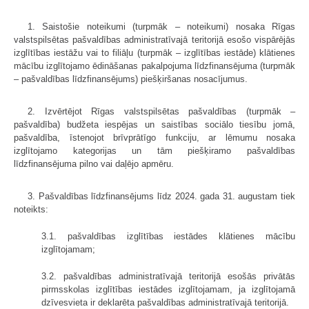
1. Saistošie noteikumi (turpmāk – noteikumi) nosaka Rīgas
valstspilsētas pašvaldības administratīvajā teritorijā esošo vispārējās
izglītības iestāžu vai to filiāļu (turpmāk – izglītības iestāde) klātienes
mācību izglītojamo ēdināšanas pakalpojuma līdzfinansējuma (turpmāk
– pašvaldības līdzfinansējums) piešķiršanas nosacījumus.
2. Izvērtējot Rīgas valstspilsētas pašvaldības (turpmāk –
pašvaldība) budžeta iespējas un saistības sociālo tiesību jomā,
pašvaldība, īstenojot brīvprātīgo funkciju, ar lēmumu nosaka
izglītojamo kategorijas un tām piešķiramo pašvaldības
līdzfinansējuma pilno vai daļējo apmēru.
3. Pašvaldības līdzfinansējums līdz 2024. gada 31. augustam tiek
noteikts:
3.1. pašvaldības izglītības iestādes klātienes mācību
izglītojamam;
3.2. pašvaldības administratīvajā teritorijā esošās privātās
pirmsskolas izglītības iestādes izglītojamam, ja izglītojamā
dzīvesvieta ir deklarēta pašvaldības administratīvajā teritorijā.