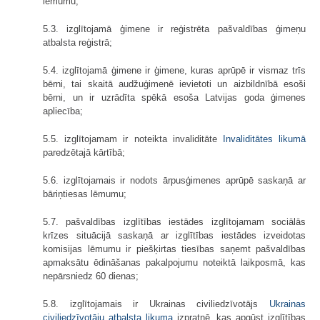
lēmumu;
5.3. izglītojamā ģimene ir reģistrēta pašvaldības ģimeņu
atbalsta reģistrā;
5.4. izglītojamā ģimene ir ģimene, kuras aprūpē ir vismaz trīs
bērni, tai skaitā audžuģimenē ievietoti un aizbildnībā esoši
bērni, un ir uzrādīta spēkā esoša Latvijas goda ģimenes
apliecība;
5.5. izglītojamam ir noteikta invaliditāte
Invaliditātes likumā
paredzētajā kārtībā;
5.6. izglītojamais ir nodots ārpusģimenes aprūpē saskaņā ar
bāriņtiesas lēmumu;
5.7. pašvaldības izglītības iestādes izglītojamam sociālās
krīzes situācijā saskaņā ar izglītības iestādes izveidotas
komisijas lēmumu ir piešķirtas tiesības saņemt pašvaldības
apmaksātu ēdināšanas pakalpojumu noteiktā laikposmā, kas
nepārsniedz 60 dienas;
5.8. izglītojamais ir Ukrainas civiliedzīvotājs
Ukrainas
civiliedzīvotāju atbalsta likuma
izpratnē, kas apgūst izglītības