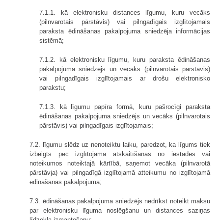
7.1.1. kā elektronisku distances līgumu, kuru vecāks
(pilnvarotais pārstāvis) vai pilngadīgais izglītojamais
paraksta ēdināšanas pakalpojuma sniedzēja informācijas
sistēmā;
7.1.2. kā elektronisku līgumu, kuru paraksta ēdināšanas
pakalpojuma sniedzējs un vecāks (pilnvarotais pārstāvis)
vai pilngadīgais izglītojamais ar drošu elektronisko
parakstu;
7.1.3. kā līgumu papīra formā, kuru pašrocīgi paraksta
ēdināšanas pakalpojuma sniedzējs un vecāks (pilnvarotais
pārstāvis) vai pilngadīgais izglītojamais;
7.2. līgumu slēdz uz nenoteiktu laiku, paredzot, ka līgums tiek
izbeigts pēc izglītojamā atskaitīšanas no iestādes vai
noteikumos noteiktajā kārtībā, saņemot vecāka (pilnvarotā
pārstāvja) vai pilngadīgā izglītojamā atteikumu no izglītojamā
ēdināšanas pakalpojuma;
7.3. ēdināšanas pakalpojuma sniedzējs nedrīkst noteikt maksu
par elektronisku līguma noslēgšanu un distances saziņas
līdzekļa izmantošanu;