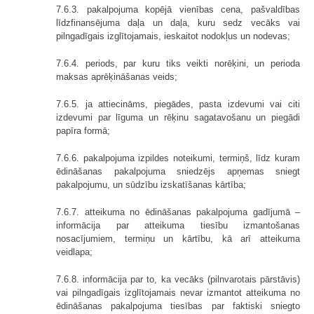
7.6.3. pakalpojuma kopējā vienības cena, pašvaldības
līdzfinansējuma daļa un daļa, kuru sedz vecāks vai
pilngadīgais izglītojamais, ieskaitot nodokļus un nodevas;
7.6.4. periods, par kuru tiks veikti norēķini, un perioda
maksas aprēķināšanas veids;
7.6.5. ja attiecināms, piegādes, pasta izdevumi vai citi
izdevumi par līguma un rēķinu sagatavošanu un piegādi
papīra formā;
7.6.6. pakalpojuma izpildes noteikumi, termiņš, līdz kuram
ēdināšanas pakalpojuma sniedzējs apņemas sniegt
pakalpojumu, un sūdzību izskatīšanas kārtība;
7.6.7. atteikuma no ēdināšanas pakalpojuma gadījumā –
informācija par atteikuma tiesību izmantošanas
nosacījumiem, termiņu un kārtību, kā arī atteikuma
veidlapa;
7.6.8. informācija par to, ka vecāks (pilnvarotais pārstāvis)
vai pilngadīgais izglītojamais nevar izmantot atteikuma no
ēdināšanas pakalpojuma tiesības par faktiski sniegto