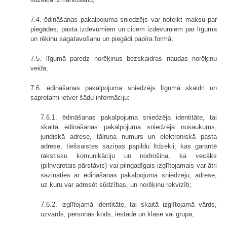
7.4. ēdināšanas pakalpojuma sniedzējs var noteikt maksu par
piegādes, pasta izdevumiem un citiem izdevumiem par līguma
un rēķinu sagatavošanu un piegādi papīra formā;
7.5. līgumā paredz norēķinus bezskaidras naudas norēķinu
veidā;
7.6. ēdināšanas pakalpojuma sniedzējs līgumā skaidri un
saprotami ietver šādu informāciju:
7.6.1. ēdināšanas pakalpojuma sniedzēja identitāte, tai
skaitā ēdināšanas pakalpojuma sniedzēja nosaukums,
juridiskā adrese, tālruņa numurs un elektroniskā pasta
adrese, tiešsaistes saziņas papildu līdzekļi, kas garantē
rakstisku komunikāciju un nodrošina, ka vecāks
(pilnvarotais pārstāvis) vai pilngadīgais izglītojamais var ātri
sazināties ar ēdināšanas pakalpojuma sniedzēju, adrese,
uz kuru var adresēt sūdzības, un norēķinu rekvizīti;
7.6.2. izglītojamā identitāte, tai skaitā izglītojamā vārds,
uzvārds, personas kods, iestāde un klase vai grupa;