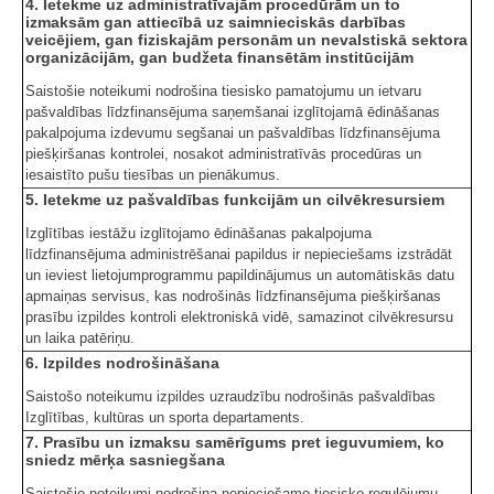
4. Ietekme uz administratīvajām procedūrām un to
izmaksām gan attiecībā uz saimnieciskās darbības
veicējiem, gan fiziskajām personām un nevalstiskā sektora
organizācijām, gan budžeta finansētām institūcijām
Saistošie noteikumi nodrošina tiesisko pamatojumu un ietvaru
pašvaldības līdzfinansējuma saņemšanai izglītojamā ēdināšanas
pakalpojuma izdevumu segšanai un pašvaldības līdzfinansējuma
piešķiršanas kontrolei, nosakot administratīvās procedūras un
iesaistīto pušu tiesības un pienākumus.
5. Ietekme uz pašvaldības funkcijām un cilvēkresursiem
Izglītības iestāžu izglītojamo ēdināšanas pakalpojuma
līdzfinansējuma administrēšanai papildus ir nepieciešams izstrādāt
un ieviest lietojumprogrammu papildinājumus un automātiskās datu
apmaiņas servisus, kas nodrošinās līdzfinansējuma piešķiršanas
prasību izpildes kontroli elektroniskā vidē, samazinot cilvēkresursu
un laika patēriņu.
6. Izpildes nodrošināšana
Saistošo noteikumu izpildes uzraudzību nodrošinās pašvaldības
Izglītības, kultūras un sporta departaments.
7. Prasību un izmaksu samērīgums pret ieguvumiem, ko
sniedz mērķa sasniegšana
Saistošie noteikumi nodrošina nepieciešamo tiesisko regulējumu