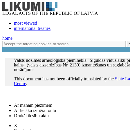
LEGAL ACTS OF THE REPUBLIC OF LATVIA
most viewed
international treaties
home
Valsts nozīmes arheoloģiskā pieminekļa "Siguldas viduslaiku pi
kalns" (valsts aizsardzības Nr. 2139) izmantošanas un saglabāš
norādījumi
This document has not been officially translated by the
State L
Centre
.
Ar manām piezīmēm
Ar lielāka izmēra fontu
Drukāt tiesību aktu
X