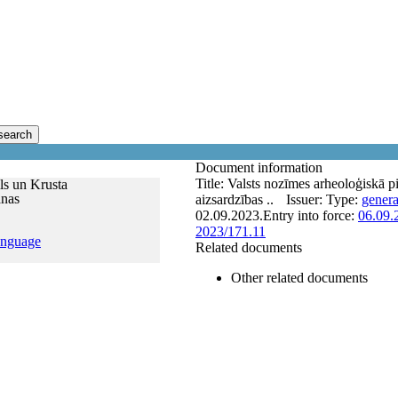
search
Document information
Title:
Valsts nozīmes arheoloģiskā pi
ls un Krusta
anas
aizsardzības ..
Issuer:
Type:
genera
02.09.2023.
Entry into force:
06.09.
2023/171.11
anguage
Related documents
Other related documents