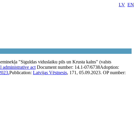
LV
EN
eminekļa "Siguldas viduslaiku pils un Krusta kalns" (valsts
l administrative act
Document number:
14.1-07/6738
Adoption:
2023.
Publication:
Latvijas Vēstnesis
, 171, 05.09.2023.
OP number: