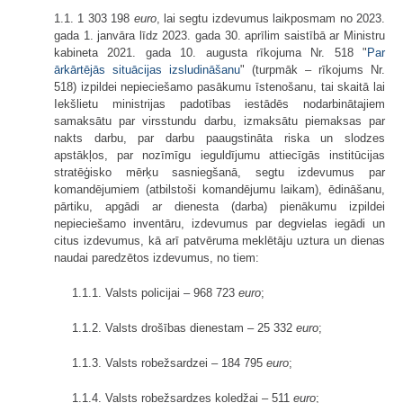
1.1. 1 303 198
euro
, lai segtu izdevumus laikposmam no 2023.
gada 1. janvāra līdz 2023. gada 30. aprīlim saistībā ar Ministru
kabineta 2021. gada 10. augusta rīkojuma Nr. 518 "
Par
ārkārtējās situācijas izsludināšanu
" (turpmāk – rīkojums Nr.
518) izpildei nepieciešamo pasākumu īstenošanu, tai skaitā lai
Iekšlietu ministrijas padotības iestādēs nodarbinātajiem
samaksātu par virsstundu darbu, izmaksātu piemaksas par
nakts darbu, par darbu paaugstināta riska un slodzes
apstākļos, par nozīmīgu ieguldījumu attiecīgās institūcijas
stratēģisko mērķu sasniegšanā, segtu izdevumus par
komandējumiem (atbilstoši komandējumu laikam), ēdināšanu,
pārtiku, apgādi ar dienesta (darba) pienākumu izpildei
nepieciešamo inventāru, izdevumus par degvielas iegādi un
citus izdevumus, kā arī patvēruma meklētāju uztura un dienas
naudai paredzētos izdevumus, no tiem:
1.1.1. Valsts policijai – 968 723
euro
;
1.1.2. Valsts drošības dienestam – 25 332
euro
;
1.1.3. Valsts robežsardzei – 184 795
euro
;
1.1.4. Valsts robežsardzes koledžai – 511
euro
;