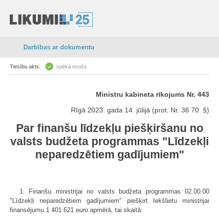
Darbības ar dokumentu
Tiesību akts:
spēkā esošs
Ministru kabineta rīkojums Nr. 443
Rīgā 2023. gada 14. jūlijā (prot. Nr. 36 70. §)
Par finanšu līdzekļu piešķiršanu no
valsts budžeta programmas "Līdzekļi
neparedzētiem gadījumiem"
1. Finanšu ministrijai no valsts budžeta programmas 02.00.00
"Līdzekļi neparedzētiem gadījumiem" piešķirt Iekšlietu ministrijai
finansējumu 1 401 621
euro
apmērā, tai skaitā: