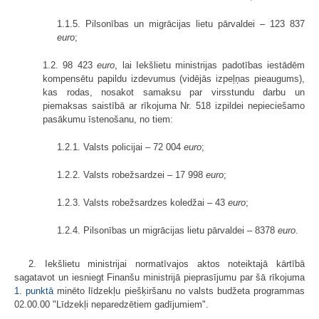
1.1.5. Pilsonības un migrācijas lietu pārvaldei – 123 837
euro
;
1.2. 98 423
euro
, lai Iekšlietu ministrijas padotības iestādēm
kompensētu papildu izdevumus (vidējās izpeļņas pieaugums),
kas rodas, nosakot samaksu par virsstundu darbu un
piemaksas saistībā ar rīkojuma Nr. 518 izpildei nepieciešamo
pasākumu īstenošanu, no tiem:
1.2.1. Valsts policijai – 72 004
euro
;
1.2.2. Valsts robežsardzei – 17 998
euro
;
1.2.3. Valsts robežsardzes koledžai – 43
euro
;
1.2.4. Pilsonības un migrācijas lietu pārvaldei – 8378
euro
.
2. Iekšlietu ministrijai normatīvajos aktos noteiktajā kārtībā
sagatavot un iesniegt Finanšu ministrijā pieprasījumu par šā rīkojuma
1. punktā
minēto līdzekļu piešķiršanu no valsts budžeta programmas
02.00.00 "Līdzekļi neparedzētiem gadījumiem".