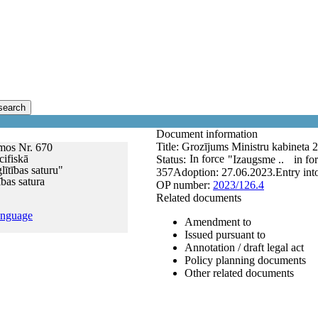
search
Document information
Title:
Grozījums Ministru kabineta 
mos Nr. 670
ifiskā
In force
Status:
"Izaugsme ..
in fo
lītības saturu"
357
Adoption:
27.06.2023.
Entry int
ības satura
OP number:
2023/126.4
Related documents
anguage
Amendment to
Issued pursuant to
Annotation / draft legal act
Policy planning documents
Other related documents