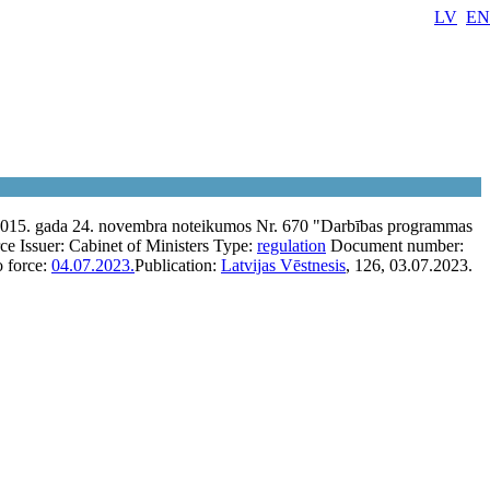
LV
EN
2015. gada 24. novembra noteikumos Nr. 670 "Darbības programmas
rce
Issuer:
Cabinet of Ministers
Type:
regulation
Document number:
o force:
04.07.2023.
Publication:
Latvijas Vēstnesis
, 126, 03.07.2023.